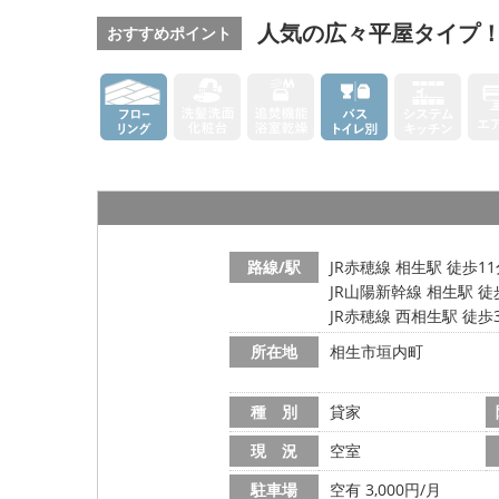
人気の広々平屋タイプ
おすすめポイント
路線/駅
JR赤穂線 相生駅 徒歩1
JR山陽新幹線 相生駅 徒
JR赤穂線 西相生駅 徒歩
所在地
相生市垣内町
種 別
貸家
現 況
空室
駐車場
空有 3,000円/月