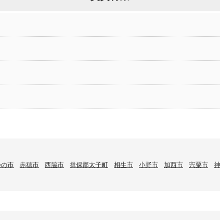
つの市
赤穂市
西脇市
揖保郡太子町
相生市
小野市
加西市
宍粟市