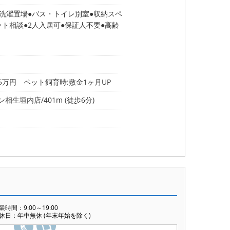
洗濯置場
バス・トイレ別室
収納スペ
ット相談
2人入居可
保証人不要
高齢
5万円 ペット飼育時:敷金1ヶ月UP
相生垣内店/401m (徒歩6分)
業時間：9:00～19:00
休日：年中無休 (年末年始を除く)