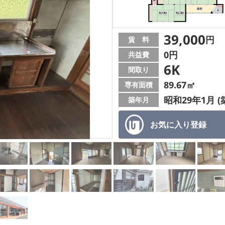
39,000
円
賃 料
0円
共益費
6K
間取り
89.67㎡
専有面積
昭和29年1月 (
築年月
お気に入り
登録