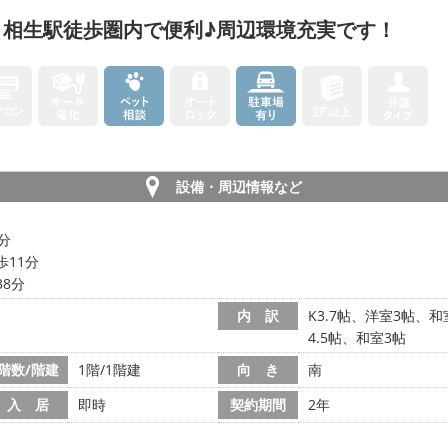
！相生駅徒歩圏内で便利♪周辺環境充実です！
設備・周辺情報など
1分
歩11分
38分
内 訳
K3.7帖、洋室3帖、
4.5帖、和室3帖
階数/階建
1階/1階建
向 き
南
入 居
即時
契約期間
2年