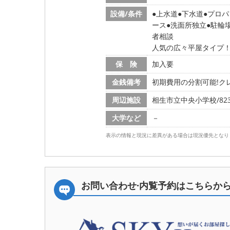
設備/条件
上水道
下水道
プロパ
ース
洗面所独立
駐輪
者相談
人気の広々平屋タイプ
保 険
加入要
金銭備考
初期費用の分割可能!クレ
周辺施設
相生市立中央小学校/823m
大学など
－
表示の情報と現況に差異がある場合は現況優先となり
お問い合わせ·内覧予約は
こちらか