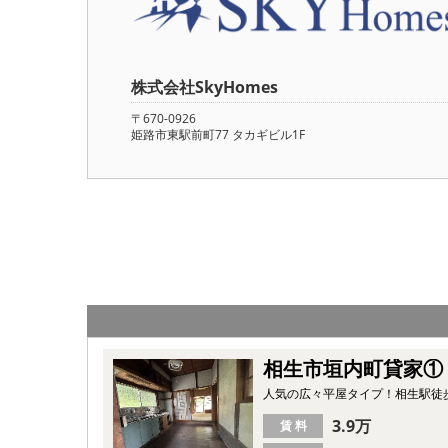
株式会社SkyHomes
〒670-0926
姫路市東駅前町77 タカギビル1F
相生市垣内町貸家①
人気の広々平屋タイプ！相生駅徒
3.9万
賃 料