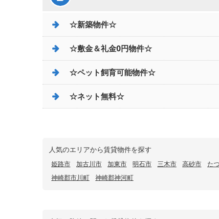
☆新築物件☆
☆敷金＆礼金0円物件☆
☆ペット飼育可能物件☆
☆ネット無料☆
人気のエリアから賃貸物件を探す
姫路市
加古川市
加東市
明石市
三木市
高砂市
た
神崎郡市川町
神崎郡神河町