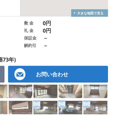
大きな地図で見る
0円
敷 金
0円
礼 金
－
保証金
－
解約引
築73年)
お問い合わせ