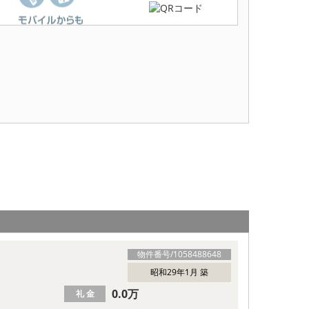
物件番号/
1058488648
昭和29年1月 築
0.0万
礼 金