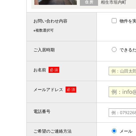
相生市垣内町
住 所
お問い合わせ内容
物件を
※複数選択可
ご入居時期
できる
お名前
必 須
メールアドレス
必 須
電話番号
ご希望のご連絡方法
メール