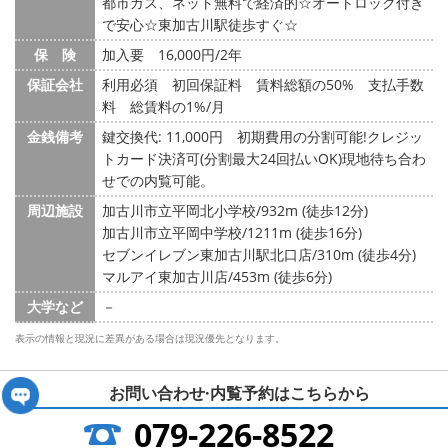
都市ガス、ネット無料で経済的☆オートロック付き
で安心☆東加古川駅徒歩すぐ☆
保 険
加入要 16,000円/2年
保証会社
利用必須 初回保証料 賃料総額の50% 支払手数
料 総賃料の1%/月
金銭備考
鍵交換代: 11,000円
初期費用の分割可能!クレジッ
トカード決済可(分割最大24回払いOK)現地待ち合わ
せでの内覧可能。
周辺施設
加古川市立平岡北小学校/932m (徒歩12分)
加古川市立平岡中学校/1211m (徒歩16分)
セブンイレブン東加古川駅北口店/310m (徒歩4分)
マルアイ東加古川店/453m (徒歩6分)
大学など
－
表示の情報と現況に差異がある場合は現況優先となります。
お問い合わせ·内覧予約は
こちらから
079-226-8522