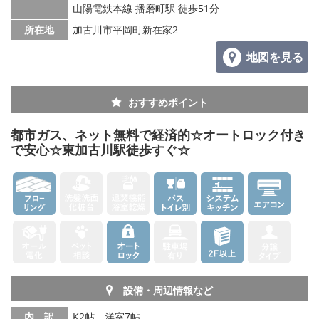
山陽電鉄本線 播磨町駅 徒歩51分
所在地
加古川市平岡町新在家2
地図を見る
おすすめポイント
都市ガス、ネット無料で経済的☆オートロック付き
で安心☆東加古川駅徒歩すぐ☆
設備・周辺情報など
内 訳
K2帖、洋室7帖