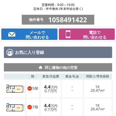
営業時間：9:00～19:00
定休日：年中無休 (年末年始を除く)
1058491422
物件番号
メールで
電話で
問い合わせる
問い合わせる
お気に入り
登録
同じ建物の他の空室
階
家賃/
共益費
敷金/
礼金
間取り/
専有面積
4.4
－
1K
万円
5
階
－
20.47
0.7
m²
万円
4.4
－
1K
万円
7
階
－
20.47
0.7
m²
万円