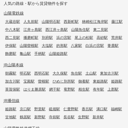
人気の路線・駅から賃貸物件を探す
山陽電鉄線
大蔵谷駅
人丸前駅
山陽明石駅
西新町駅
林崎松江海岸駅
藤江駅
中八木駅
江井ヶ島駅
西江井ヶ島駅
山陽魚住駅
東二見駅
西二見駅
播磨町駅
別府駅
浜の宮駅
尾上の松駅
高砂駅
荒井駅
伊保駅
山陽曽根駅
大塩駅
的形駅
八家駅
白浜の宮駅
妻鹿駅
飾磨駅
亀山駅
手柄駅
山陽姫路駅
JR山陽本線
朝霧駅
明石駅
西明石駅
大久保駅
魚住駅
土山駅
東加古川駅
加古川駅
宝殿駅
曽根駅
ひめじ別所駅
御着駅
東姫路駅
姫路駅
英賀保駅
はりま勝原駅
網干駅
竜野駅
相生駅
有年駅
上郡駅
JR播但線
姫路駅
京口駅
野里駅
砥堀駅
仁豊野駅
香呂駅
溝口駅
福崎駅
甘地駅
鶴居駅
新野駅
寺前駅
長谷駅
生野駅
新井駅