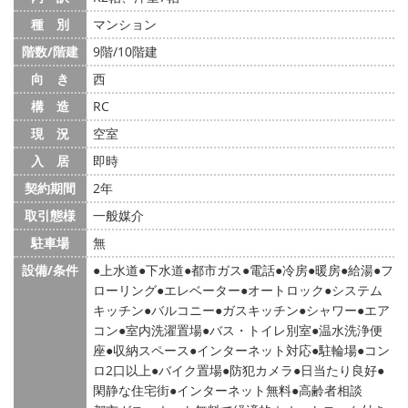
種 別
マンション
階数/階建
9階/10階建
向 き
西
構 造
RC
現 況
空室
入 居
即時
契約期間
2年
取引態様
一般媒介
駐車場
無
設備/条件
上水道
下水道
都市ガス
電話
冷房
暖房
給湯
フ
ローリング
エレベーター
オートロック
システム
キッチン
バルコニー
ガスキッチン
シャワー
エア
コン
室内洗濯置場
バス・トイレ別室
温水洗浄便
座
収納スペース
インターネット対応
駐輪場
コン
ロ2口以上
バイク置場
防犯カメラ
日当たり良好
閑静な住宅街
インターネット無料
高齢者相談