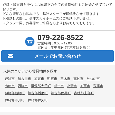
姫路・加古川を中心に兵庫県下の全ての賃貸物件をご紹介させて頂いて
おります。
どんな些細なお悩みでも、弊社スタッフが即解決させて頂きます。
お引越しの際は、是非スカイホームズにご相談下さいませ。
スタッフ一同、お客様のご来店を心よりお待ちしております。
079-226-8522
営業時間：9:00～19:00
定休日：年中無休 (年末年始を除く)
メールで
お問い合わせ
人気のエリアから賃貸物件を探す
姫路市
加古川市
加東市
明石市
三木市
高砂市
たつの市
赤穂市
西脇市
揖保郡太子町
相生市
小野市
加西市
宍粟市
神崎郡福崎町
加古郡播磨町
加古郡稲美町
赤穂郡上郡町
神崎郡市川町
神崎郡神河町