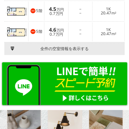
4.5
－
1K
万円
5
階
－
20.47
0.7
m²
万円
4.6
－
1K
万円
5
階
－
20.47
0.7
m²
万円
全件の空室情報を表示する