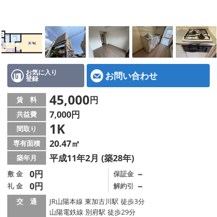
地図から探す
スタッフ紹介
店舗情報·アクセス
会社概要
お気に入り
お問い合わせ
登録
メールでお問い合わせ
45,000
円
賃 料
7,000円
共益費
1K
間取り
20.47㎡
専有面積
平成11年2月 (築28年)
築年月
0円
－
敷 金
保証金
0円
－
礼 金
解約引
交 通
JR山陽本線 東加古川駅 徒歩3分
山陽電鉄線 別府駅 徒歩29分