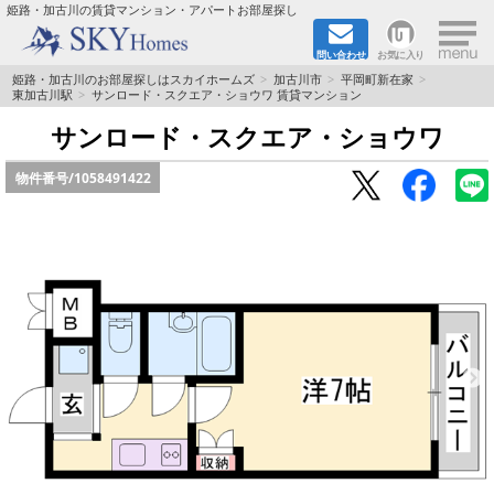
×
姫路・加古川の賃貸マンション・アパートお部屋探し
問い合わせ
お気に入り
TOPページ
姫路・加古川のお部屋探しはスカイホームズ
加古川市
平岡町新在家
東加古川駅
サンロード・スクエア・ショウワ 賃貸マンション
都市ガス·オール電化
サンロード・スクエア・ショウワ
物件番号/
1058491422
☆新築物件☆
☆敷金＆礼金0円物件☆
☆ペット飼育可能物件☆
☆ネット無料☆
路線·駅から探す
地域から探す