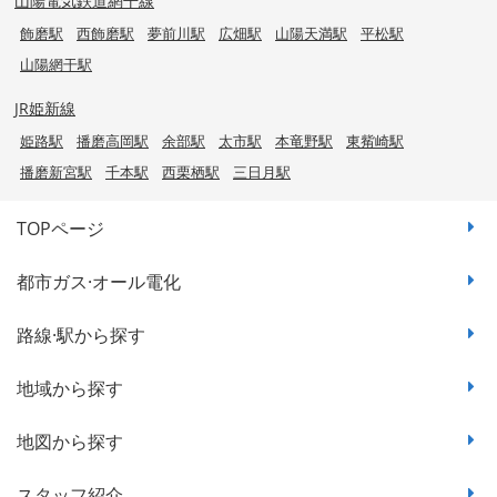
山陽電気鉄道網干線
飾磨駅
西飾磨駅
夢前川駅
広畑駅
山陽天満駅
平松駅
山陽網干駅
JR姫新線
姫路駅
播磨高岡駅
余部駅
太市駅
本竜野駅
東觜崎駅
播磨新宮駅
千本駅
西栗栖駅
三日月駅
TOPページ
都市ガス·オール電化
路線·駅から探す
地域から探す
地図から探す
スタッフ紹介