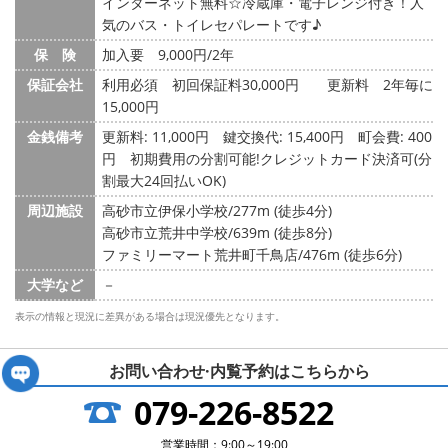
インターネット無料☆冷蔵庫・電子レンジ付き！人
気のバス・トイレセパレートです♪
保 険
加入要 9,000円/2年
保証会社
利用必須 初回保証料30,000円 更新料 2年毎に
15,000円
金銭備考
更新料: 11,000円
鍵交換代: 15,400円
町会費: 400
円
初期費用の分割可能!クレジットカード決済可(分
割最大24回払いOK)
周辺施設
高砂市立伊保小学校/277m (徒歩4分)
高砂市立荒井中学校/639m (徒歩8分)
ファミリーマート荒井町千鳥店/476m (徒歩6分)
大学など
－
表示の情報と現況に差異がある場合は現況優先となります。
お問い合わせ·内覧予約は
こちらから
079-226-8522
営業時間：9:00～19:00