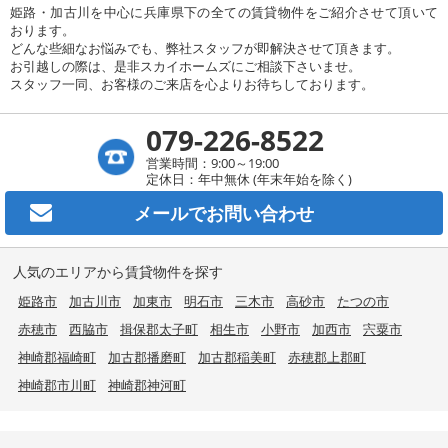
姫路・加古川を中心に兵庫県下の全ての賃貸物件をご紹介させて頂いて
おります。
どんな些細なお悩みでも、弊社スタッフが即解決させて頂きます。
お引越しの際は、是非スカイホームズにご相談下さいませ。
スタッフ一同、お客様のご来店を心よりお待ちしております。
079-226-8522
営業時間：9:00～19:00
定休日：年中無休 (年末年始を除く)
メールで
お問い合わせ
人気のエリアから賃貸物件を探す
姫路市
加古川市
加東市
明石市
三木市
高砂市
たつの市
赤穂市
西脇市
揖保郡太子町
相生市
小野市
加西市
宍粟市
神崎郡福崎町
加古郡播磨町
加古郡稲美町
赤穂郡上郡町
神崎郡市川町
神崎郡神河町