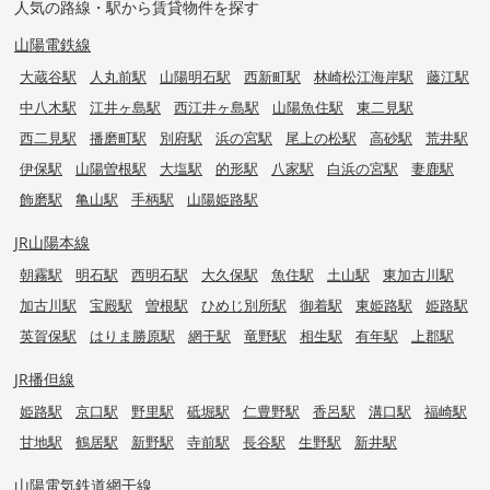
人気の路線・駅から賃貸物件を探す
山陽電鉄線
大蔵谷駅
人丸前駅
山陽明石駅
西新町駅
林崎松江海岸駅
藤江駅
中八木駅
江井ヶ島駅
西江井ヶ島駅
山陽魚住駅
東二見駅
西二見駅
播磨町駅
別府駅
浜の宮駅
尾上の松駅
高砂駅
荒井駅
伊保駅
山陽曽根駅
大塩駅
的形駅
八家駅
白浜の宮駅
妻鹿駅
飾磨駅
亀山駅
手柄駅
山陽姫路駅
JR山陽本線
朝霧駅
明石駅
西明石駅
大久保駅
魚住駅
土山駅
東加古川駅
加古川駅
宝殿駅
曽根駅
ひめじ別所駅
御着駅
東姫路駅
姫路駅
英賀保駅
はりま勝原駅
網干駅
竜野駅
相生駅
有年駅
上郡駅
JR播但線
姫路駅
京口駅
野里駅
砥堀駅
仁豊野駅
香呂駅
溝口駅
福崎駅
甘地駅
鶴居駅
新野駅
寺前駅
長谷駅
生野駅
新井駅
山陽電気鉄道網干線