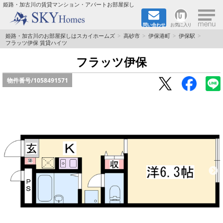
×
姫路・加古川の賃貸マンション・アパートお部屋探し
問い合わせ
お気に入り
TOPページ
姫路・加古川のお部屋探しはスカイホームズ
高砂市
伊保港町
伊保駅
フラッツ伊保 賃貸ハイツ
都市ガス·オール電化
フラッツ伊保
物件番号/
1058491571
☆新築物件☆
☆敷金＆礼金0円物件☆
☆ペット飼育可能物件☆
☆ネット無料☆
路線·駅から探す
地域から探す