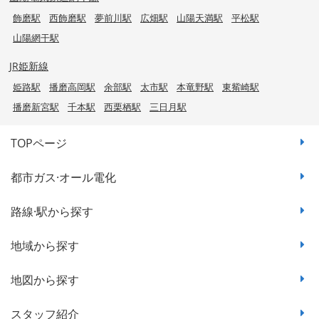
飾磨駅
西飾磨駅
夢前川駅
広畑駅
山陽天満駅
平松駅
山陽網干駅
JR姫新線
姫路駅
播磨高岡駅
余部駅
太市駅
本竜野駅
東觜崎駅
播磨新宮駅
千本駅
西栗栖駅
三日月駅
TOPページ
都市ガス·オール電化
路線·駅から探す
地域から探す
地図から探す
スタッフ紹介