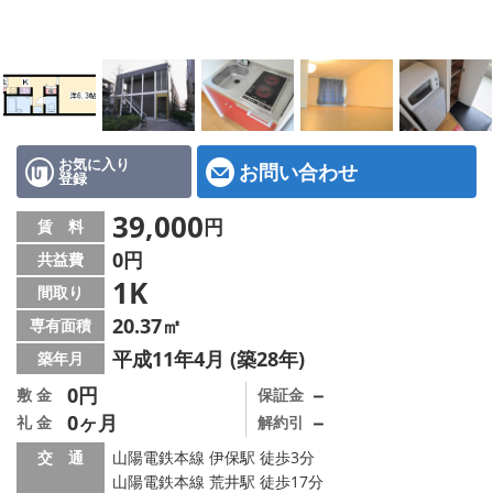
地図から探す
スタッフ紹介
店舗情報·アクセス
会社概要
お気に入り
お問い合わせ
登録
メールでお問い合わせ
39,000
円
賃 料
0円
共益費
1K
間取り
20.37㎡
専有面積
平成11年4月 (築28年)
築年月
0円
－
敷 金
保証金
0ヶ月
－
礼 金
解約引
交 通
山陽電鉄本線 伊保駅 徒歩3分
山陽電鉄本線 荒井駅 徒歩17分