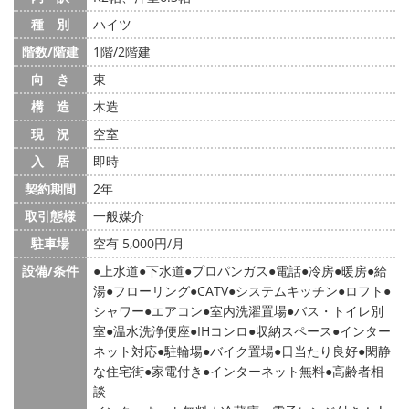
種 別
ハイツ
階数/階建
1階/2階建
向 き
東
構 造
木造
現 況
空室
入 居
即時
契約期間
2年
取引態様
一般媒介
駐車場
空有 5,000円/月
設備/条件
上水道
下水道
プロパンガス
電話
冷房
暖房
給
湯
フローリング
CATV
システムキッチン
ロフト
シャワー
エアコン
室内洗濯置場
バス・トイレ別
室
温水洗浄便座
IHコンロ
収納スペース
インター
ネット対応
駐輪場
バイク置場
日当たり良好
閑静
な住宅街
家電付き
インターネット無料
高齢者相
談