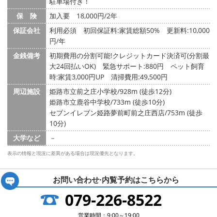
駐車場付き！
保 険
加入要 18,000円/2年
保証会社
利用必須 初回保証料:家賃総額50% 更新料:10,000
円/年
金銭備考
初期費用の分割可能!クレジットカード決済可(分割最
大24回払いOK) 緊急サポート:880円 ペット飼育
時:家賃3,000円UP 清掃費用:49,500円
周辺施設
姫路市立前之庄小学校/928m (徒歩12分)
姫路市立鹿谷中学校/733m (徒歩10分)
セブンイレブン姫路夢前町前之庄西店/753m (徒歩
10分)
大学など
－
表示の情報と現況に差異がある場合は現況優先となります。
お問い合わせ·内覧予約は
こちらから
079-226-8522
営業時間：9:00～19:00