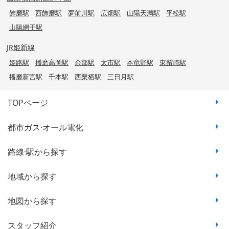
飾磨駅
西飾磨駅
夢前川駅
広畑駅
山陽天満駅
平松駅
山陽網干駅
JR姫新線
姫路駅
播磨高岡駅
余部駅
太市駅
本竜野駅
東觜崎駅
播磨新宮駅
千本駅
西栗栖駅
三日月駅
TOPページ
都市ガス·オール電化
路線·駅から探す
地域から探す
地図から探す
スタッフ紹介