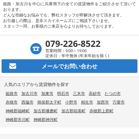
姫路・加古川を中心に兵庫県下の全ての賃貸物件をご紹介させて頂いて
おります。
どんな些細なお悩みでも、弊社スタッフが即解決させて頂きます。
お引越しの際は、是非スカイホームズにご相談下さいませ。
スタッフ一同、お客様のご来店を心よりお待ちしております。
079-226-8522
営業時間：9:00～19:00
定休日：年中無休 (年末年始を除く)
メールで
お問い合わせ
人気のエリアから賃貸物件を探す
姫路市
加古川市
加東市
明石市
三木市
高砂市
たつの市
赤穂市
西脇市
揖保郡太子町
小野市
相生市
加西市
宍粟市
神崎郡福崎町
加古郡播磨町
加古郡稲美町
赤穂郡上郡町
神崎郡市川町
神崎郡神河町