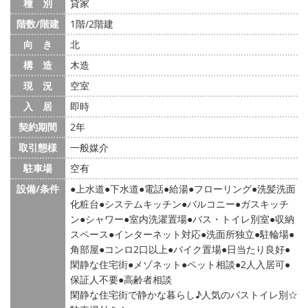
種 別
貸家
階数/階建
1階/2階建
向 き
北
構 造
木造
現 況
空室
入 居
即時
契約期間
2年
取引態様
一般媒介
駐車場
空有
設備/条件
上水道
下水道
電話
給湯
フローリング
洗髪洗面
化粧台
システムキッチン
バルコニー
ガスキッチ
ン
シャワー
室内洗濯置場
バス・トイレ別室
収納
スペース
インターネット対応
洗面所独立
駐輪場
角部屋
コンロ2口以上
バイク置場
日当たり良好
閑静な住宅街
メゾネット
ペット相談
2人入居可
保証人不要
高齢者相談
閑静な住宅街で静かな暮らし♪人気のバストイレ別☆