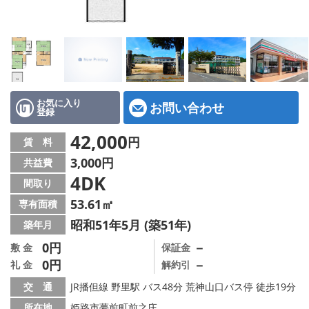
地図から探す
スタッフ紹介
店舗情報·アクセス
会社概要
お気に入り
お問い合わせ
登録
メールでお問い合わせ
42,000
円
賃 料
3,000円
共益費
4DK
間取り
53.61㎡
専有面積
昭和51年5月 (築51年)
築年月
0円
－
敷 金
保証金
0円
－
礼 金
解約引
交 通
JR播但線 野里駅 バス48分 荒神山口バス停 徒歩19分
所在地
姫路市夢前町前之庄