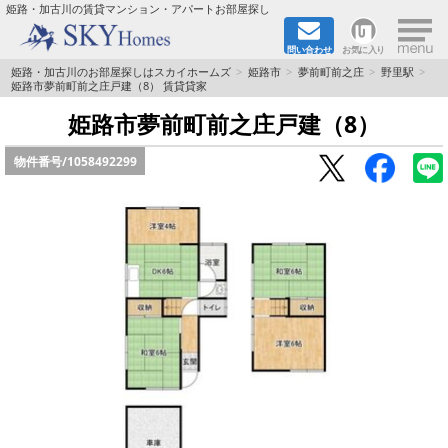
×
姫路・加古川の賃貸マンション・アパートお部屋探し
問い合わせ
お気に入り
TOPページ
姫路・加古川のお部屋探しはスカイホームズ
姫路市
夢前町前之庄
野里駅
姫路市夢前町前之庄戸建（8） 賃貸貸家
都市ガス·オール電化
姫路市夢前町前之庄戸建（8）
物件番号/
1058492299
☆新築物件☆
☆敷金＆礼金0円物件☆
☆ペット飼育可能物件☆
☆ネット無料☆
路線·駅から探す
地域から探す