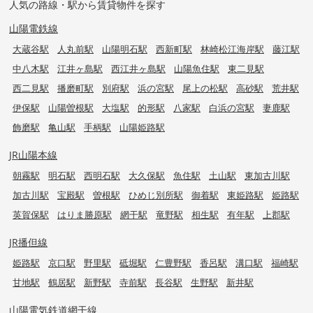
人気の路線・駅から賃貸物件を探す
山陽電鉄線
大蔵谷駅
人丸前駅
山陽明石駅
西新町駅
林崎松江海岸駅
藤江駅
中八木駅
江井ヶ島駅
西江井ヶ島駅
山陽魚住駅
東二見駅
西二見駅
播磨町駅
別府駅
浜の宮駅
尾上の松駅
高砂駅
荒井駅
伊保駅
山陽曽根駅
大塩駅
的形駅
八家駅
白浜の宮駅
妻鹿駅
飾磨駅
亀山駅
手柄駅
山陽姫路駅
JR山陽本線
朝霧駅
明石駅
西明石駅
大久保駅
魚住駅
土山駅
東加古川駅
加古川駅
宝殿駅
曽根駅
ひめじ別所駅
御着駅
東姫路駅
姫路駅
英賀保駅
はりま勝原駅
網干駅
竜野駅
相生駅
有年駅
上郡駅
JR播但線
姫路駅
京口駅
野里駅
砥堀駅
仁豊野駅
香呂駅
溝口駅
福崎駅
甘地駅
鶴居駅
新野駅
寺前駅
長谷駅
生野駅
新井駅
山陽電気鉄道網干線