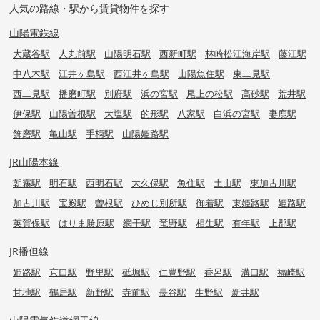
人気の路線・駅から賃貸物件を探す
山陽電鉄線
大蔵谷駅
人丸前駅
山陽明石駅
西新町駅
林崎松江海岸駅
藤江駅
中八木駅
江井ヶ島駅
西江井ヶ島駅
山陽魚住駅
東二見駅
西二見駅
播磨町駅
別府駅
浜の宮駅
尾上の松駅
高砂駅
荒井駅
伊保駅
山陽曽根駅
大塩駅
的形駅
八家駅
白浜の宮駅
妻鹿駅
飾磨駅
亀山駅
手柄駅
山陽姫路駅
JR山陽本線
朝霧駅
明石駅
西明石駅
大久保駅
魚住駅
土山駅
東加古川駅
加古川駅
宝殿駅
曽根駅
ひめじ別所駅
御着駅
東姫路駅
姫路駅
英賀保駅
はりま勝原駅
網干駅
竜野駅
相生駅
有年駅
上郡駅
JR播但線
姫路駅
京口駅
野里駅
砥堀駅
仁豊野駅
香呂駅
溝口駅
福崎駅
甘地駅
鶴居駅
新野駅
寺前駅
長谷駅
生野駅
新井駅