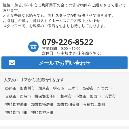
姫路・加古川を中心に兵庫県下の全ての賃貸物件をご紹介させて頂いて
おります。
どんな些細なお悩みでも、弊社スタッフが即解決させて頂きます。
お引越しの際は、是非スカイホームズにご相談下さいませ。
スタッフ一同、お客様のご来店を心よりお待ちしております。
079-226-8522
営業時間：9:00～19:00
定休日：年中無休 (年末年始を除く)
メールで
お問い合わせ
人気のエリアから賃貸物件を探す
姫路市
加古川市
加東市
明石市
三木市
高砂市
たつの市
赤穂市
西脇市
揖保郡太子町
相生市
小野市
加西市
宍粟市
神崎郡福崎町
加古郡播磨町
加古郡稲美町
赤穂郡上郡町
神崎郡市川町
神崎郡神河町