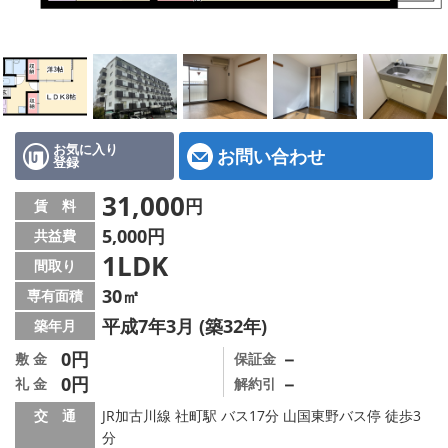
地図から探す
スタッフ紹介
店舗情報·アクセス
会社概要
お気に入り
お問い合わせ
登録
メールでお問い合わせ
31,000
円
賃 料
5,000円
共益費
1LDK
間取り
30㎡
専有面積
平成7年3月 (築32年)
築年月
0円
－
敷 金
保証金
0円
－
礼 金
解約引
交 通
JR加古川線 社町駅 バス17分 山国東野バス停 徒歩3
分