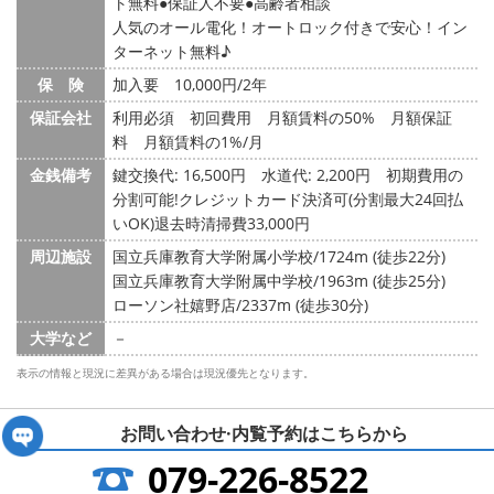
ト無料
保証人不要
高齢者相談
人気のオール電化！オートロック付きで安心！イン
ターネット無料♪
保 険
加入要 10,000円/2年
保証会社
利用必須 初回費用 月額賃料の50% 月額保証
料 月額賃料の1%/月
金銭備考
鍵交換代: 16,500円
水道代: 2,200円
初期費用の
分割可能!クレジットカード決済可(分割最大24回払
いOK)退去時清掃費33,000円
周辺施設
国立兵庫教育大学附属小学校/1724m (徒歩22分)
国立兵庫教育大学附属中学校/1963m (徒歩25分)
ローソン社嬉野店/2337m (徒歩30分)
大学など
－
表示の情報と現況に差異がある場合は現況優先となります。
お問い合わせ·内覧予約は
こちらから
079-226-8522