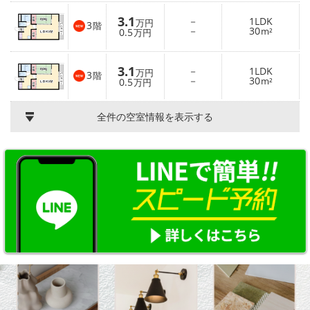
3.1
－
1LDK
万円
3
階
－
30
0.5
m²
万円
3.1
－
1LDK
万円
3
階
－
30
0.5
m²
万円
全件の空室情報を表示する