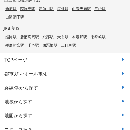
山陽電気鉄道網干線
飾磨駅
西飾磨駅
夢前川駅
広畑駅
山陽天満駅
平松駅
山陽網干駅
JR姫新線
姫路駅
播磨高岡駅
余部駅
太市駅
本竜野駅
東觜崎駅
播磨新宮駅
千本駅
西栗栖駅
三日月駅
TOPページ
都市ガス·オール電化
路線·駅から探す
地域から探す
地図から探す
スタッフ紹介