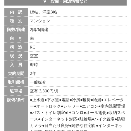
設備・周辺情報など
内 訳
L8帖、洋室3帖
種 別
マンション
階数/階建
2階/6階建
向 き
南
構 造
RC
現 況
空室
入 居
即時
契約期間
2年
取引態様
一般媒介
駐車場
空有 3,300円/月
設備/条件
上水道
下水道
電話
冷房
暖房
給湯
エレベータ
ー
オートロック
シャワー
エアコン
室内洗濯置場
バス・トイレ別室
IHコンロ
オール電化
収納スペ
ース
インターネット対応
駐輪場
バイク置場
防犯
カメラ
日当たり良好
閑静な住宅街
インターネッ