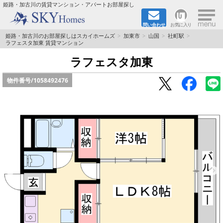
×
姫路・加古川の賃貸マンション・アパートお部屋探し
問い合わせ
お気に入り
TOPページ
姫路・加古川のお部屋探しはスカイホームズ
加東市
山国
社町駅
ラフェスタ加東 賃貸マンション
都市ガス·オール電化
ラフェスタ加東
物件番号/
1058492476
☆新築物件☆
☆敷金＆礼金0円物件☆
☆ペット飼育可能物件☆
☆ネット無料☆
路線·駅から探す
地域から探す