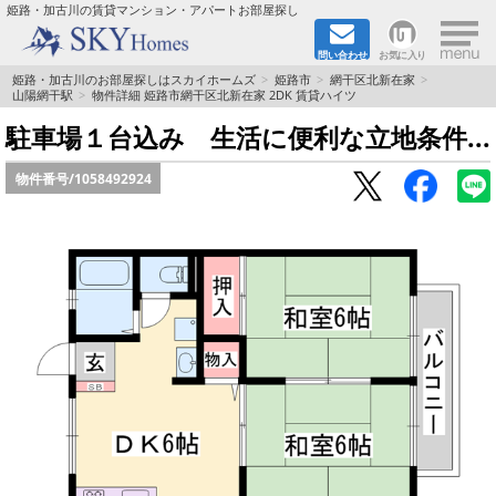
×
姫路・加古川の賃貸マンション・アパートお部屋探し
問い合わせ
お気に入り
TOPページ
姫路・加古川のお部屋探しはスカイホームズ
姫路市
網干区北新在家
山陽網干駅
物件詳細 姫路市網干区北新在家 2DK 賃貸ハイツ
都市ガス·オール電化
駐車場１台込み 生活に便利な立地条件...
物件番号/
1058492924
☆新築物件☆
☆敷金＆礼金0円物件☆
☆ペット飼育可能物件☆
☆ネット無料☆
路線·駅から探す
地域から探す