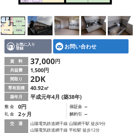
地図から探す
スタッフ紹介
店舗情報·アクセス
会社概要
お気に入り
お問い合わせ
登録
メールでお問い合わせ
37,000
円
賃 料
1,500円
共益費
2DK
間取り
40.92㎡
専有面積
平成元年4月 (築38年)
築年月
0円
－
敷 金
保証金
2ヶ月
－
礼 金
解約引
交 通
山陽電気鉄道網干線 山陽網干駅 徒歩9分
山陽電気鉄道網干線 平松駅 徒歩12分