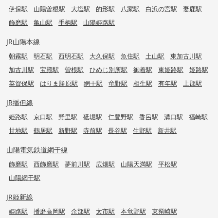
伊保駅
山陽曽根駅
大塩駅
的形駅
八家駅
白浜の宮駅
妻鹿駅
飾磨駅
亀山駅
手柄駅
山陽姫路駅
JR山陽本線
朝霧駅
明石駅
西明石駅
大久保駅
魚住駅
土山駅
東加古川駅
加古川駅
宝殿駅
曽根駅
ひめじ別所駅
御着駅
東姫路駅
姫路駅
英賀保駅
はりま勝原駅
網干駅
竜野駅
相生駅
有年駅
上郡駅
JR播但線
姫路駅
京口駅
野里駅
砥堀駅
仁豊野駅
香呂駅
溝口駅
福崎駅
甘地駅
鶴居駅
新野駅
寺前駅
長谷駅
生野駅
新井駅
山陽電気鉄道網干線
飾磨駅
西飾磨駅
夢前川駅
広畑駅
山陽天満駅
平松駅
山陽網干駅
JR姫新線
姫路駅
播磨高岡駅
余部駅
太市駅
本竜野駅
東觜崎駅