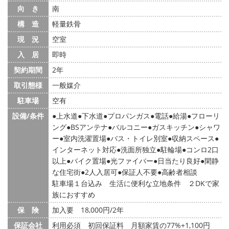
向 き
南
構 造
軽量鉄骨
現 況
空室
入 居
即時
契約期間
2年
取引態様
一般媒介
駐車場
空有
設備/条件
上水道
下水道
プロパンガス
電話
給湯
フローリ
ング
BSアンテナ
バルコニー
ガスキッチン
シャワ
ー
室内洗濯置場
バス・トイレ別室
収納スペース
インターネット対応
洗面所独立
駐輪場
コンロ2口
以上
バイク置場
光ファイバー
日当たり良好
閑静
な住宅街
2人入居可
保証人不要
高齢者相談
駐車場１台込み 生活に便利な立地条件 ２DKで家
族におすすめ
保 険
加入要 18,000円/2年
保証会社
利用必須 初回保証料 月額家賃の77%+1,100円