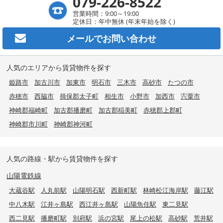
079-226-8522
営業時間：9:00～19:00
定休日：年中無休 (年末年始を除く)
メールで
お問い合わせ
人気のエリアから賃貸物件を探す
姫路市
加古川市
加東市
明石市
三木市
高砂市
たつの市
赤穂市
西脇市
揖保郡太子町
相生市
小野市
加西市
宍粟市
神崎郡福崎町
加古郡播磨町
加古郡稲美町
赤穂郡上郡町
神崎郡市川町
神崎郡神河町
人気の路線・駅から賃貸物件を探す
山陽電鉄線
大蔵谷駅
人丸前駅
山陽明石駅
西新町駅
林崎松江海岸駅
藤江駅
中八木駅
江井ヶ島駅
西江井ヶ島駅
山陽魚住駅
東二見駅
西二見駅
播磨町駅
別府駅
浜の宮駅
尾上の松駅
高砂駅
荒井駅