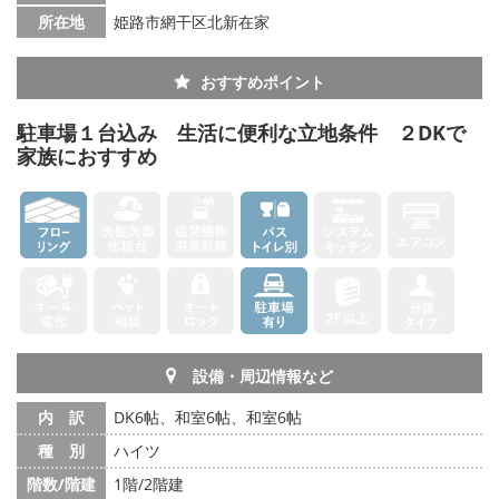
所在地
姫路市網干区北新在家
おすすめポイント
駐車場１台込み 生活に便利な立地条件 ２DKで
家族におすすめ
設備・周辺情報など
内 訳
DK6帖、和室6帖、和室6帖
種 別
ハイツ
階数/階建
1階/2階建