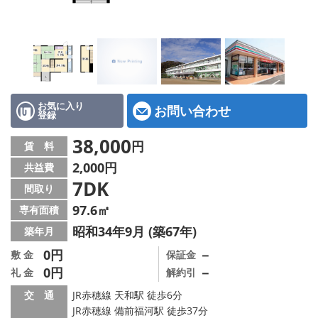
地図から探す
スタッフ紹介
店舗情報·アクセス
会社概要
お気に入り
お問い合わせ
登録
メールでお問い合わせ
38,000
円
賃 料
2,000円
共益費
7DK
間取り
97.6㎡
専有面積
昭和34年9月 (築67年)
築年月
0円
－
敷 金
保証金
0円
－
礼 金
解約引
交 通
JR赤穂線 天和駅 徒歩6分
JR赤穂線 備前福河駅 徒歩37分