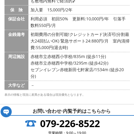
も敷地内無料で経済的♪
保 険
加入要 15,000円/2年
保証会社
利用必須 初回50% 更新料:10,000円/年 引落手
数料550円/月
金銭備考
初期費用の分割可能!クレジットカード決済可(分割最
大24回払いOK) 緊急サポート24:880円/月 室内清掃
費:55,000円(退去時)
周辺施設
赤穂市立赤穂西小学校/835m (徒歩11分)
赤穂市立赤穂西中学校/3295m (徒歩42分)
セブンイレブン赤穂新田七軒家店/1534m (徒歩20
分)
大学など
－
表示の情報と現況に差異がある場合は現況優先となります。
お問い合わせ·内覧予約は
こちらから
079-226-8522
営業時間：9:00～19:00