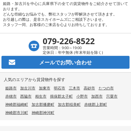
姫路・加古川を中心に兵庫県下の全ての賃貸物件をご紹介させて頂いて
おります。
どんな些細なお悩みでも、弊社スタッフが即解決させて頂きます。
お引越しの際は、是非スカイホームズにご相談下さいませ。
スタッフ一同、お客様のご来店を心よりお待ちしております。
079-226-8522
営業時間：9:00～19:00
定休日：年中無休 (年末年始を除く)
メールで
お問い合わせ
人気のエリアから賃貸物件を探す
姫路市
加古川市
加東市
明石市
三木市
高砂市
たつの市
赤穂市
西脇市
相生市
揖保郡太子町
小野市
加西市
宍粟市
神崎郡福崎町
加古郡播磨町
加古郡稲美町
赤穂郡上郡町
神崎郡市川町
神崎郡神河町