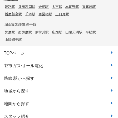
姫路駅
播磨高岡駅
余部駅
太市駅
本竜野駅
東觜崎駅
播磨新宮駅
千本駅
西栗栖駅
三日月駅
山陽電気鉄道網干線
飾磨駅
西飾磨駅
夢前川駅
広畑駅
山陽天満駅
平松駅
山陽網干駅
TOPページ
都市ガス·オール電化
路線·駅から探す
地域から探す
地図から探す
スタッフ紹介