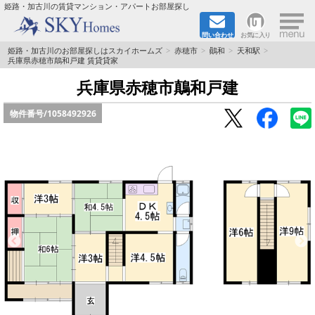
×
姫路・加古川の賃貸マンション・アパートお部屋探し
問い合わせ
お気に入り
TOPページ
姫路・加古川のお部屋探しはスカイホームズ
赤穂市
鷆和
天和駅
兵庫県赤穂市鷏和戸建 賃貸貸家
都市ガス·オール電化
兵庫県赤穂市鷏和戸建
物件番号/
1058492926
☆新築物件☆
☆敷金＆礼金0円物件☆
☆ペット飼育可能物件☆
☆ネット無料☆
路線·駅から探す
地域から探す