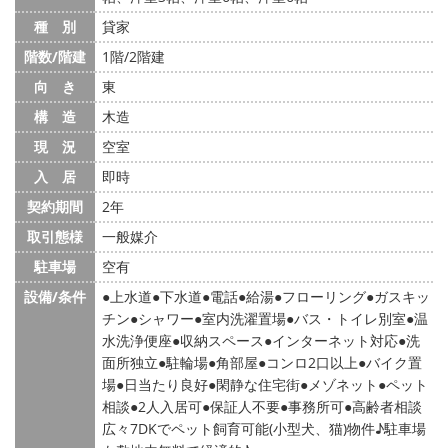
種 別
貸家
階数/階建
1階/2階建
向 き
東
構 造
木造
現 況
空室
入 居
即時
契約期間
2年
取引態様
一般媒介
駐車場
空有
設備/条件
上水道
下水道
電話
給湯
フローリング
ガスキッ
チン
シャワー
室内洗濯置場
バス・トイレ別室
温
水洗浄便座
収納スペース
インターネット対応
洗
面所独立
駐輪場
角部屋
コンロ2口以上
バイク置
場
日当たり良好
閑静な住宅街
メゾネット
ペット
相談
2人入居可
保証人不要
事務所可
高齢者相談
広々7DKでペット飼育可能(小型犬、猫)物件♪駐車場