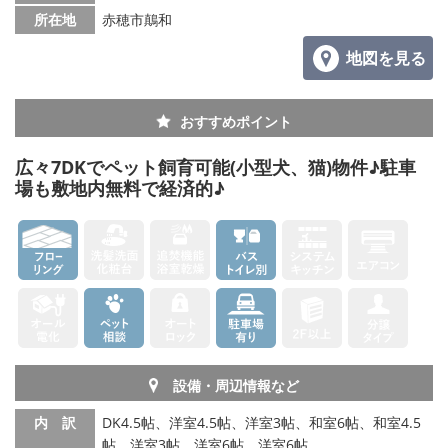
所在地
赤穂市鷏和
地図を見る
おすすめポイント
広々7DKでペット飼育可能(小型犬、猫)物件♪駐車
場も敷地内無料で経済的♪
設備・周辺情報など
内 訳
DK4.5帖、洋室4.5帖、洋室3帖、和室6帖、和室4.5
帖、洋室3帖、洋室6帖、洋室6帖