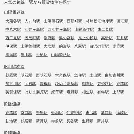
人気の路線・駅から賃貸物件を探す
山陽電鉄線
大蔵谷駅
人丸前駅
山陽明石駅
西新町駅
林崎松江海岸駅
藤江駅
中八木駅
江井ヶ島駅
西江井ヶ島駅
山陽魚住駅
東二見駅
西二見駅
播磨町駅
別府駅
浜の宮駅
尾上の松駅
高砂駅
荒井駅
伊保駅
山陽曽根駅
大塩駅
的形駅
八家駅
白浜の宮駅
妻鹿駅
飾磨駅
亀山駅
手柄駅
山陽姫路駅
JR山陽本線
朝霧駅
明石駅
西明石駅
大久保駅
魚住駅
土山駅
東加古川駅
加古川駅
宝殿駅
曽根駅
ひめじ別所駅
御着駅
東姫路駅
姫路駅
英賀保駅
はりま勝原駅
網干駅
竜野駅
相生駅
有年駅
上郡駅
JR播但線
姫路駅
京口駅
野里駅
砥堀駅
仁豊野駅
香呂駅
溝口駅
福崎駅
甘地駅
鶴居駅
新野駅
寺前駅
長谷駅
生野駅
新井駅
JR姫新線