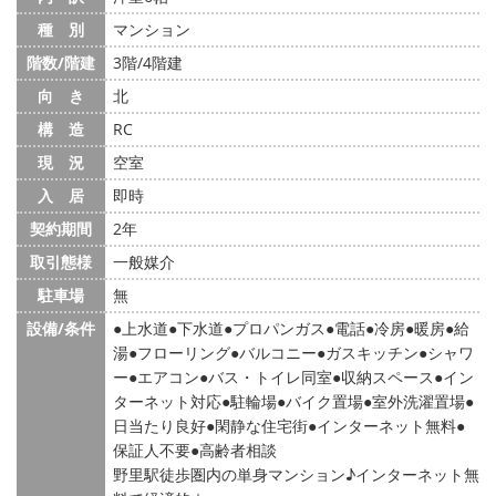
種 別
マンション
階数/階建
3階/4階建
向 き
北
構 造
RC
現 況
空室
入 居
即時
契約期間
2年
取引態様
一般媒介
駐車場
無
設備/条件
上水道
下水道
プロパンガス
電話
冷房
暖房
給
湯
フローリング
バルコニー
ガスキッチン
シャワ
ー
エアコン
バス・トイレ同室
収納スペース
イン
ターネット対応
駐輪場
バイク置場
室外洗濯置場
日当たり良好
閑静な住宅街
インターネット無料
保証人不要
高齢者相談
野里駅徒歩圏内の単身マンション♪インターネット無