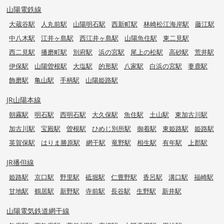
山陽電鉄線
大蔵谷駅
人丸前駅
山陽明石駅
西新町駅
林崎松江海岸駅
藤江駅
中八木駅
江井ヶ島駅
西江井ヶ島駅
山陽魚住駅
東二見駅
西二見駅
播磨町駅
別府駅
浜の宮駅
尾上の松駅
高砂駅
荒井駅
伊保駅
山陽曽根駅
大塩駅
的形駅
八家駅
白浜の宮駅
妻鹿駅
飾磨駅
亀山駅
手柄駅
山陽姫路駅
JR山陽本線
朝霧駅
明石駅
西明石駅
大久保駅
魚住駅
土山駅
東加古川駅
加古川駅
宝殿駅
曽根駅
ひめじ別所駅
御着駅
東姫路駅
姫路駅
英賀保駅
はりま勝原駅
網干駅
竜野駅
相生駅
有年駅
上郡駅
JR播但線
姫路駅
京口駅
野里駅
砥堀駅
仁豊野駅
香呂駅
溝口駅
福崎駅
甘地駅
鶴居駅
新野駅
寺前駅
長谷駅
生野駅
新井駅
山陽電気鉄道網干線