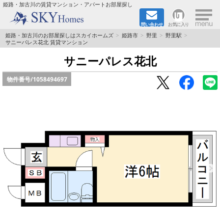
×
姫路・加古川の賃貸マンション・アパートお部屋探し
問い合わせ
お気に入り
TOPページ
姫路・加古川のお部屋探しはスカイホームズ
姫路市
野里
野里駅
サニーパレス花北 賃貸マンション
都市ガス·オール電化
サニーパレス花北
物件番号/
1058494697
☆新築物件☆
☆敷金＆礼金0円物件☆
☆ペット飼育可能物件☆
☆ネット無料☆
路線·駅から探す
地域から探す