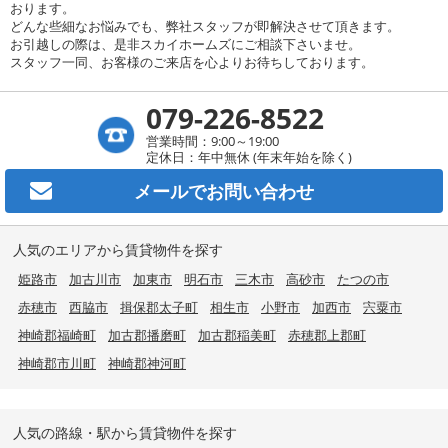
おります。
どんな些細なお悩みでも、弊社スタッフが即解決させて頂きます。
お引越しの際は、是非スカイホームズにご相談下さいませ。
スタッフ一同、お客様のご来店を心よりお待ちしております。
079-226-8522
営業時間：9:00～19:00
定休日：年中無休 (年末年始を除く)
メールで
お問い合わせ
人気のエリアから賃貸物件を探す
姫路市
加古川市
加東市
明石市
三木市
高砂市
たつの市
赤穂市
西脇市
揖保郡太子町
相生市
小野市
加西市
宍粟市
神崎郡福崎町
加古郡播磨町
加古郡稲美町
赤穂郡上郡町
神崎郡市川町
神崎郡神河町
人気の路線・駅から賃貸物件を探す