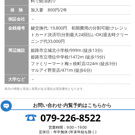
料で経済的☆
保 険
加入要 800円/2年
保証会社
－
金銭備考
鍵交換代: 19,800円
初期費用の分割可能!クレジッ
トカード決済可(分割最大24回払いOK)退去時クリー
ニング代33,000円
周辺施設
姫路市立城北小学校/999m (徒歩13分)
姫路市立増位中学校/1472m (徒歩19分)
ファミリーマート梅ヶ枝町店/224m (徒歩3分)
マルアイ野里店/471m (徒歩6分)
大学など
－
表示の情報と現況に差異がある場合は現況優先となります。
お問い合わせ·内覧予約は
こちらから
079-226-8522
営業時間：9:00～19:00
定休日：年中無休 (年末年始を除く)