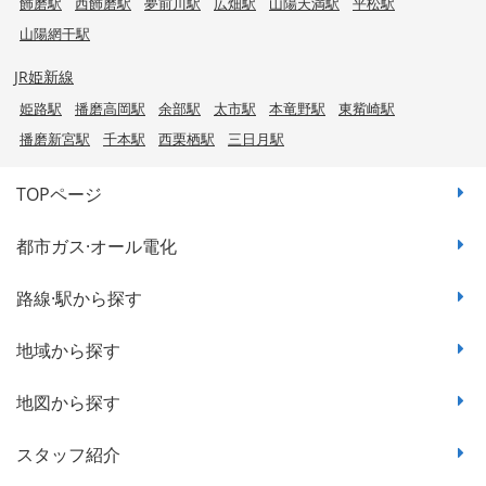
飾磨駅
西飾磨駅
夢前川駅
広畑駅
山陽天満駅
平松駅
山陽網干駅
JR姫新線
姫路駅
播磨高岡駅
余部駅
太市駅
本竜野駅
東觜崎駅
播磨新宮駅
千本駅
西栗栖駅
三日月駅
TOPページ
都市ガス·オール電化
路線·駅から探す
地域から探す
地図から探す
スタッフ紹介