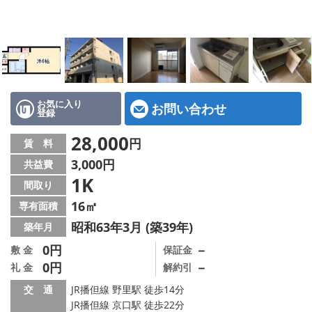
地図から探す
スタッフ紹介
店舗情報·アクセス
会社概要
お気に入り
お問い合わせ
登録
メールでお問い合わせ
28,000
円
賃 料
3,000円
共益費
1K
間取り
16㎡
専有面積
昭和63年3月 (築39年)
築年月
0円
－
敷 金
保証金
0円
－
礼 金
解約引
交 通
JR播但線 野里駅 徒歩14分
JR播但線 京口駅 徒歩22分