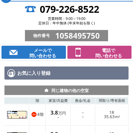
079-226-8522
営業時間：9:00～19:00
定休日：年中無休 (年末年始を除く)
1058495750
物件番号
メールで
電話で
問い合わせる
問い合わせる
お気に入り
登録
同じ建物の他の空室
階
家賃/
共益費
敷金/
礼金
間取り/
専有面積
3.8
－
1R
万円
4
階
－
35.63
－
m²