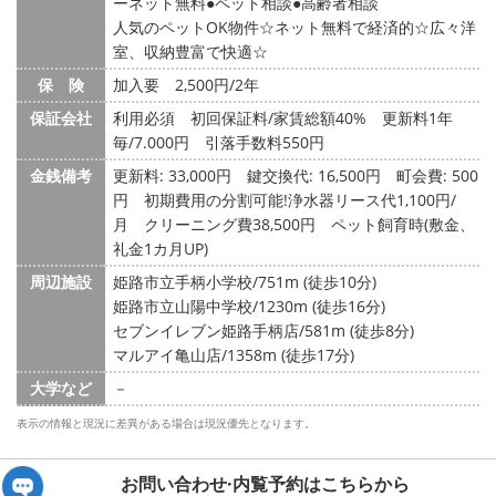
ーネット無料
ペット相談
高齢者相談
人気のペットOK物件☆ネット無料で経済的☆広々洋
室、収納豊富で快適☆
保 険
加入要 2,500円/2年
保証会社
利用必須 初回保証料/家賃総額40% 更新料1年
毎/7.000円 引落手数料550円
金銭備考
更新料: 33,000円
鍵交換代: 16,500円
町会費: 500
円
初期費用の分割可能!浄水器リース代1,100円/
月 クリーニング費38,500円 ペット飼育時(敷金、
礼金1カ月UP)
周辺施設
姫路市立手柄小学校/751m (徒歩10分)
姫路市立山陽中学校/1230m (徒歩16分)
セブンイレブン姫路手柄店/581m (徒歩8分)
マルアイ亀山店/1358m (徒歩17分)
大学など
－
表示の情報と現況に差異がある場合は現況優先となります。
お問い合わせ·内覧予約は
こちらから