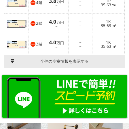
3.8
－
1R
万円
4
階
－
35.63
－
m²
4.0
－
1K
万円
2
階
－
35.63
－
m²
4.0
－
1K
万円
3
階
－
35.63
－
m²
全件の空室情報を表示する