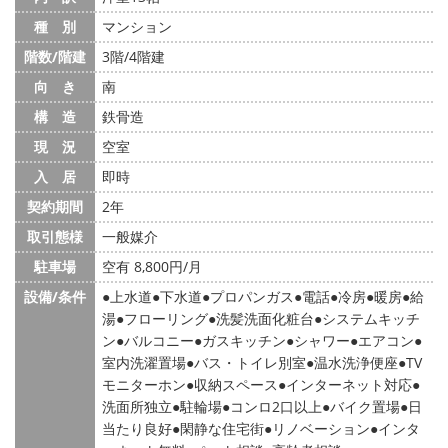
種 別
マンション
階数/階建
3階/4階建
向 き
南
構 造
鉄骨造
現 況
空室
入 居
即時
契約期間
2年
取引態様
一般媒介
駐車場
空有 8,800円/月
設備/条件
上水道
下水道
プロパンガス
電話
冷房
暖房
給
湯
フローリング
洗髪洗面化粧台
システムキッチ
ン
バルコニー
ガスキッチン
シャワー
エアコン
室内洗濯置場
バス・トイレ別室
温水洗浄便座
TV
モニターホン
収納スペース
インターネット対応
洗面所独立
駐輪場
コンロ2口以上
バイク置場
日
当たり良好
閑静な住宅街
リノベーション
インタ