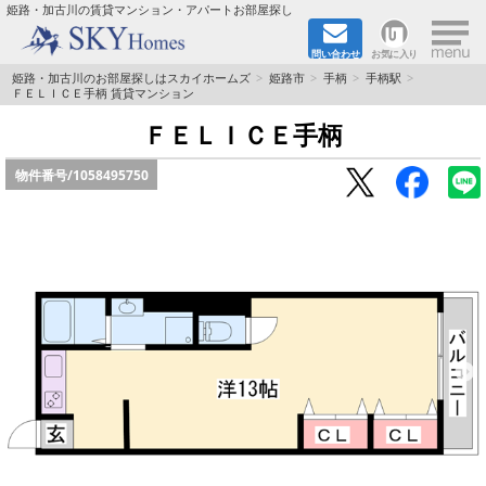
×
姫路・加古川の賃貸マンション・アパートお部屋探し
問い合わせ
お気に入り
TOPページ
姫路・加古川のお部屋探しはスカイホームズ
姫路市
手柄
手柄駅
ＦＥＬＩＣＥ手柄 賃貸マンション
都市ガス·オール電化
ＦＥＬＩＣＥ手柄
物件番号/
1058495750
☆新築物件☆
☆敷金＆礼金0円物件☆
☆ペット飼育可能物件☆
☆ネット無料☆
路線·駅から探す
地域から探す