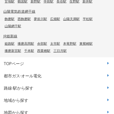
甘地駅
鶴居駅
新野駅
寺前駅
長谷駅
生野駅
新井駅
山陽電気鉄道網干線
飾磨駅
西飾磨駅
夢前川駅
広畑駅
山陽天満駅
平松駅
山陽網干駅
JR姫新線
姫路駅
播磨高岡駅
余部駅
太市駅
本竜野駅
東觜崎駅
播磨新宮駅
千本駅
西栗栖駅
三日月駅
TOPページ
都市ガス·オール電化
路線·駅から探す
地域から探す
地図から探す