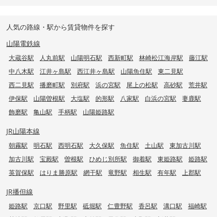
人気の路線・駅から賃貸物件を探す
山陽電鉄線
大蔵谷駅
人丸前駅
山陽明石駅
西新町駅
林崎松江海岸駅
藤江駅
中八木駅
江井ヶ島駅
西江井ヶ島駅
山陽魚住駅
東二見駅
西二見駅
播磨町駅
別府駅
浜の宮駅
尾上の松駅
高砂駅
荒井駅
伊保駅
山陽曽根駅
大塩駅
的形駅
八家駅
白浜の宮駅
妻鹿駅
飾磨駅
亀山駅
手柄駅
山陽姫路駅
JR山陽本線
朝霧駅
明石駅
西明石駅
大久保駅
魚住駅
土山駅
東加古川駅
加古川駅
宝殿駅
曽根駅
ひめじ別所駅
御着駅
東姫路駅
姫路駅
英賀保駅
はりま勝原駅
網干駅
竜野駅
相生駅
有年駅
上郡駅
JR播但線
姫路駅
京口駅
野里駅
砥堀駅
仁豊野駅
香呂駅
溝口駅
福崎駅