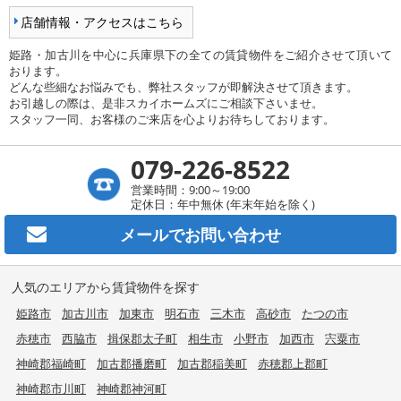
店舗情報・アクセスはこちら
姫路・加古川を中心に兵庫県下の全ての賃貸物件をご紹介させて頂いて
おります。
どんな些細なお悩みでも、弊社スタッフが即解決させて頂きます。
お引越しの際は、是非スカイホームズにご相談下さいませ。
スタッフ一同、お客様のご来店を心よりお待ちしております。
079-226-8522
営業時間：9:00～19:00
定休日：年中無休 (年末年始を除く)
メールで
お問い合わせ
人気のエリアから賃貸物件を探す
姫路市
加古川市
加東市
明石市
三木市
高砂市
たつの市
赤穂市
西脇市
揖保郡太子町
相生市
小野市
加西市
宍粟市
神崎郡福崎町
加古郡播磨町
加古郡稲美町
赤穂郡上郡町
神崎郡市川町
神崎郡神河町