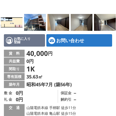
地図から探す
スタッフ紹介
店舗情報·アクセス
会社概要
お気に入り
お問い合わせ
登録
メールでお問い合わせ
40,000
円
賃 料
0円
共益費
1K
間取り
35.63㎡
専有面積
昭和45年7月 (築56年)
築年月
0円
－
敷 金
保証金
0円
－
礼 金
解約引
交 通
山陽電鉄本線 手柄駅 徒歩11分
山陽電鉄本線 亀山駅 徒歩15分