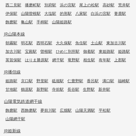
西二見駅
播磨町駅
別府駅
浜の宮駅
尾上の松駅
高砂駅
荒井駅
伊保駅
山陽曽根駅
大塩駅
的形駅
八家駅
白浜の宮駅
妻鹿駅
飾磨駅
亀山駅
手柄駅
山陽姫路駅
JR山陽本線
朝霧駅
明石駅
西明石駅
大久保駅
魚住駅
土山駅
東加古川駅
加古川駅
宝殿駅
曽根駅
ひめじ別所駅
御着駅
東姫路駅
姫路駅
英賀保駅
はりま勝原駅
網干駅
竜野駅
相生駅
有年駅
上郡駅
JR播但線
姫路駅
京口駅
野里駅
砥堀駅
仁豊野駅
香呂駅
溝口駅
福崎駅
甘地駅
鶴居駅
新野駅
寺前駅
長谷駅
生野駅
新井駅
山陽電気鉄道網干線
飾磨駅
西飾磨駅
夢前川駅
広畑駅
山陽天満駅
平松駅
山陽網干駅
JR姫新線