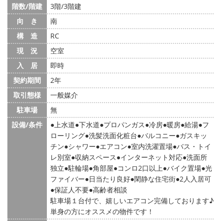
階数/階建
3階/3階建
向 き
南
構 造
RC
現 況
空室
入 居
即時
契約期間
2年
取引態様
一般媒介
駐車場
無
設備/条件
上水道
下水道
プロパンガス
冷房
暖房
給湯
フ
ローリング
洗髪洗面化粧台
バルコニー
ガスキッ
チン
シャワー
エアコン
室内洗濯置場
バス・トイ
レ別室
収納スペース
インターネット対応
洗面所
独立
駐輪場
角部屋
コンロ2口以上
バイク置場
光
ファイバー
日当たり良好
閑静な住宅街
2人入居可
保証人不要
高齢者相談
駐車場１台付で、嬉しいエアコン完備しております♪
単身の方にオススメの物件です！