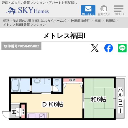
×
姫路・加古川の賃貸マンション・アパートお部屋探し
問い合わせ
お気に入り
TOPページ
姫路・加古川のお部屋探しはスカイホームズ
神崎郡福崎町
福田
福崎駅
メトレス福田Ⅰ 賃貸マンション
都市ガス·オール電化
メトレス福田Ⅰ
物件番号/
1058495882
☆新築物件☆
☆敷金＆礼金0円物件☆
☆ペット飼育可能物件☆
☆ネット無料☆
路線·駅から探す
地域から探す