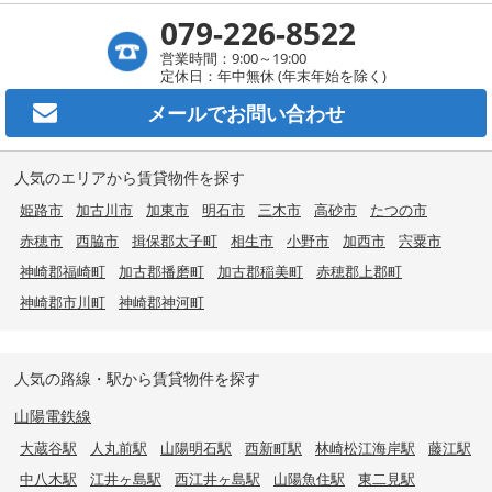
079-226-8522
営業時間：9:00～19:00
定休日：年中無休 (年末年始を除く)
メールで
お問い合わせ
人気のエリアから賃貸物件を探す
姫路市
加古川市
加東市
明石市
三木市
高砂市
たつの市
赤穂市
西脇市
揖保郡太子町
相生市
小野市
加西市
宍粟市
神崎郡福崎町
加古郡播磨町
加古郡稲美町
赤穂郡上郡町
神崎郡市川町
神崎郡神河町
人気の路線・駅から賃貸物件を探す
山陽電鉄線
大蔵谷駅
人丸前駅
山陽明石駅
西新町駅
林崎松江海岸駅
藤江駅
中八木駅
江井ヶ島駅
西江井ヶ島駅
山陽魚住駅
東二見駅