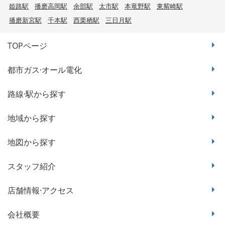
姫路駅
播磨高岡駅
余部駅
太市駅
本竜野駅
東觜崎駅
播磨新宮駅
千本駅
西栗栖駅
三日月駅
TOPページ
都市ガス·オール電化
路線·駅から探す
地域から探す
地図から探す
スタッフ紹介
店舗情報·アクセス
会社概要