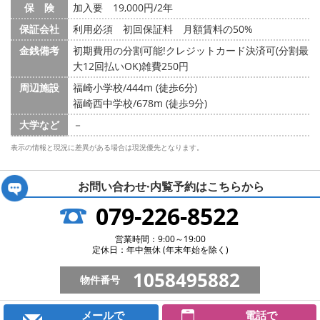
保 険
加入要 19,000円/2年
保証会社
利用必須 初回保証料 月額賃料の50%
金銭備考
初期費用の分割可能!クレジットカード決済可(分割最
大12回払いOK)雑費250円
周辺施設
福崎小学校/444m (徒歩6分)
福崎西中学校/678m (徒歩9分)
大学など
－
表示の情報と現況に差異がある場合は現況優先となります。
お問い合わせ·内覧予約は
こちらから
079-226-8522
営業時間：9:00～19:00
定休日：年中無休 (年末年始を除く)
1058495882
物件番号
メールで
電話で