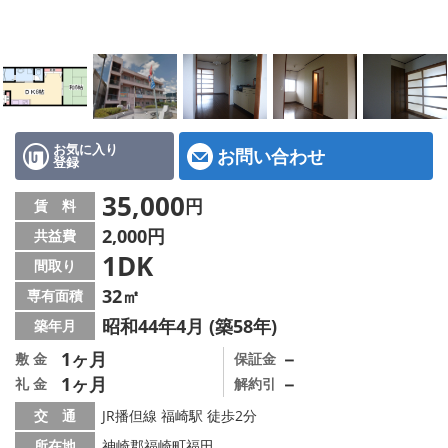
地図から探す
スタッフ紹介
店舗情報·アクセス
会社概要
お気に入り
お問い合わせ
登録
メールでお問い合わせ
35,000
円
賃 料
2,000円
共益費
1DK
間取り
32㎡
専有面積
昭和44年4月 (築58年)
築年月
1ヶ月
－
敷 金
保証金
1ヶ月
－
礼 金
解約引
交 通
JR播但線 福崎駅 徒歩2分
所在地
神崎郡福崎町福田