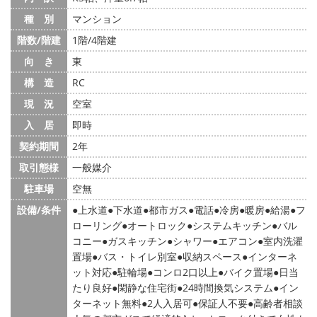
種 別
マンション
階数/階建
1階/4階建
向 き
東
構 造
RC
現 況
空室
入 居
即時
契約期間
2年
取引態様
一般媒介
駐車場
空無
設備/条件
上水道
下水道
都市ガス
電話
冷房
暖房
給湯
フ
ローリング
オートロック
システムキッチン
バル
コニー
ガスキッチン
シャワー
エアコン
室内洗濯
置場
バス・トイレ別室
収納スペース
インターネ
ット対応
駐輪場
コンロ2口以上
バイク置場
日当
たり良好
閑静な住宅街
24時間換気システム
イン
ターネット無料
2人入居可
保証人不要
高齢者相談