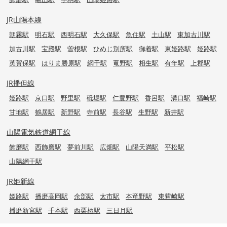
JR山陽本線
朝霧駅
明石駅
西明石駅
大久保駅
魚住駅
土山駅
東加古川駅
加古川駅
宝殿駅
曽根駅
ひめじ別所駅
御着駅
東姫路駅
姫路駅
英賀保駅
はりま勝原駅
網干駅
竜野駅
相生駅
有年駅
上郡駅
JR播但線
姫路駅
京口駅
野里駅
砥堀駅
仁豊野駅
香呂駅
溝口駅
福崎駅
甘地駅
鶴居駅
新野駅
寺前駅
長谷駅
生野駅
新井駅
山陽電気鉄道網干線
飾磨駅
西飾磨駅
夢前川駅
広畑駅
山陽天満駅
平松駅
山陽網干駅
JR姫新線
姫路駅
播磨高岡駅
余部駅
太市駅
本竜野駅
東觜崎駅
播磨新宮駅
千本駅
西栗栖駅
三日月駅