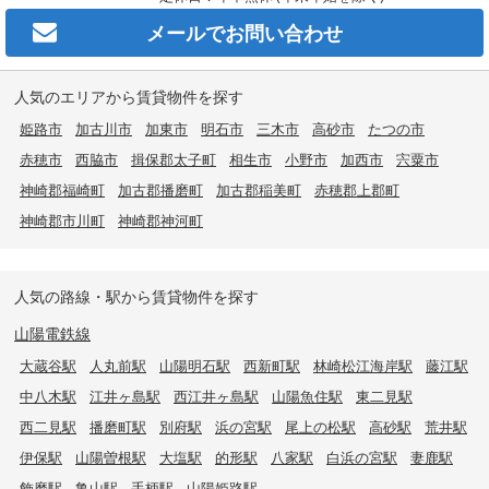
メールで
お問い合わせ
人気のエリアから賃貸物件を探す
姫路市
加古川市
加東市
明石市
三木市
高砂市
たつの市
赤穂市
西脇市
揖保郡太子町
相生市
小野市
加西市
宍粟市
神崎郡福崎町
加古郡播磨町
加古郡稲美町
赤穂郡上郡町
神崎郡市川町
神崎郡神河町
人気の路線・駅から賃貸物件を探す
山陽電鉄線
大蔵谷駅
人丸前駅
山陽明石駅
西新町駅
林崎松江海岸駅
藤江駅
中八木駅
江井ヶ島駅
西江井ヶ島駅
山陽魚住駅
東二見駅
西二見駅
播磨町駅
別府駅
浜の宮駅
尾上の松駅
高砂駅
荒井駅
伊保駅
山陽曽根駅
大塩駅
的形駅
八家駅
白浜の宮駅
妻鹿駅
飾磨駅
亀山駅
手柄駅
山陽姫路駅