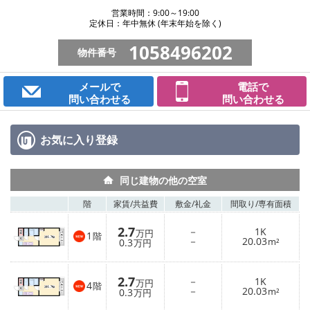
営業時間：9:00～19:00
定休日：年中無休 (年末年始を除く)
1058496202
物件番号
メールで
電話で
問い合わせる
問い合わせる
お気に入り
登録
同じ建物の他の空室
階
家賃/
共益費
敷金/
礼金
間取り/
専有面積
2.7
－
1K
万円
1
階
－
20.03
0.3
m²
万円
2.7
－
1K
万円
4
階
－
20.03
0.3
m²
万円