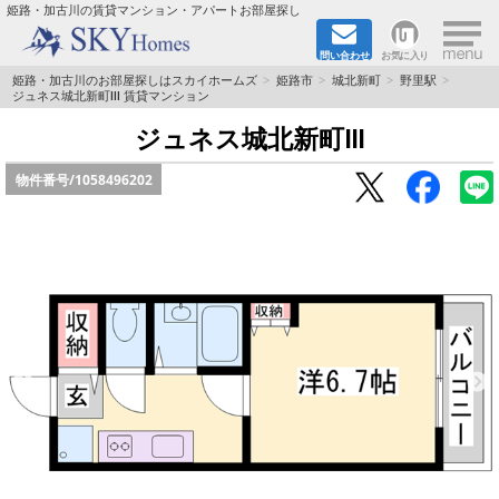
×
姫路・加古川の賃貸マンション・アパートお部屋探し
問い合わせ
お気に入り
TOPページ
姫路・加古川のお部屋探しはスカイホームズ
姫路市
城北新町
野里駅
ジュネス城北新町Ⅲ 賃貸マンション
都市ガス·オール電化
ジュネス城北新町Ⅲ
物件番号/
1058496202
☆新築物件☆
☆敷金＆礼金0円物件☆
☆ペット飼育可能物件☆
☆ネット無料☆
路線·駅から探す
地域から探す