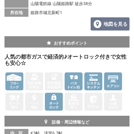
山陽電鉄線 山陽姫路駅 徒歩38分
所在地
姫路市城北新町1
地図を見る
おすすめポイント
人気の都市ガスで経済的♪オートロック付きで女性
も安心☆
設備・周辺情報など
内 訳
K3帖、洋室6.7帖