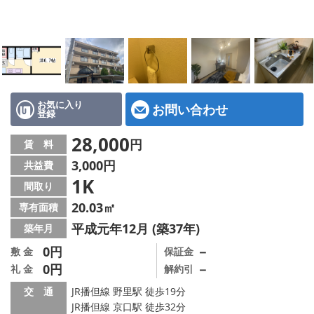
地図から探す
スタッフ紹介
店舗情報·アクセス
会社概要
お気に入り
お問い合わせ
登録
メールでお問い合わせ
28,000
円
賃 料
3,000円
共益費
1K
間取り
20.03㎡
専有面積
平成元年12月 (築37年)
築年月
0円
－
敷 金
保証金
0円
－
礼 金
解約引
交 通
JR播但線 野里駅 徒歩19分
JR播但線 京口駅 徒歩32分