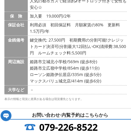
人気の都市ガスで経済的♪オートロック付きで女性も
安心☆
保 険
加入要 19,000円/2年
保証会社
利用必須 初回保証料 月額家賃の80% 更新料
1.5万円/年
金銭備考
鍵交換代: 27,500円
初期費用の分割可能!クレジッ
トカード決済可(分割最大12回払いOK)清掃費:38,500
円 ルームチェック料:5,500円
周辺施設
姫路市立城北小学校/569m (徒歩8分)
姫路市立広嶺中学校/854m (徒歩11分)
ローソン姫路伊伝居店/335m (徒歩5分)
マックスバリュ城北店/414m (徒歩6分)
大学など
－
表示の情報と現況に差異がある場合は現況優先となります。
お問い合わせ·内覧予約は
こちらから
079-226-8522