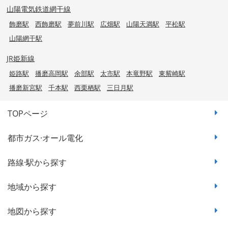
山陽電気鉄道網干線
飾磨駅
西飾磨駅
夢前川駅
広畑駅
山陽天満駅
平松駅
山陽網干駅
JR姫新線
姫路駅
播磨高岡駅
余部駅
太市駅
本竜野駅
東觜崎駅
播磨新宮駅
千本駅
西栗栖駅
三日月駅
TOPページ
都市ガス·オール電化
路線·駅から探す
地域から探す
地図から探す