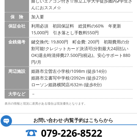
嬉しいエアコン付き☆県立工学大学徒歩圏内♪学生さ
んにおススメ☆
保 険
加入要
保証会社
利用必須 初回保証料 総賃料の60% 年更新
15,000円 引き落とし手数料550円
金銭備考
鍵交換代: 19,800円
町会費: 200円
初期費用の分
割可能!クレジットカード決済可(分割最大24回払い
OK)退去時清掃費27.500円(税込)。安心サポート880
円/月
周辺施設
姫路市立曽左小学校/1098m (徒歩14分)
姫路市立書写中学校/2092m (徒歩27分)
ローソン姫路横関店/632m (徒歩8分)
大学など
－
表示の情報と現況に差異がある場合は現況優先となります。
お問い合わせ·内覧予約は
こちらから
079-226-8522