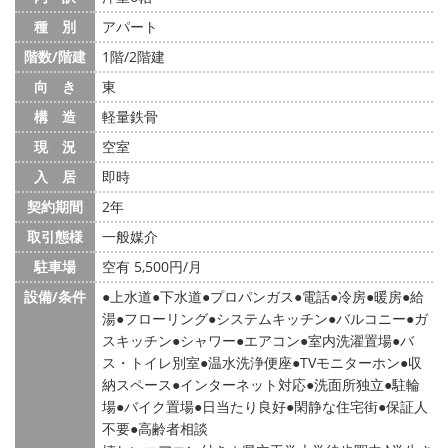
種 別
アパート
階数/階建
1階/2階建
向 き
東
構 造
軽量鉄骨
現 況
空室
入 居
即時
契約期間
2年
取引態様
一般媒介
駐車場
空有 5,500円/月
設備/条件
上水道
下水道
プロパンガス
電話
冷房
暖房
給
湯
フローリング
システムキッチン
バルコニー
ガ
スキッチン
シャワー
エアコン
室内洗濯置場
バ
ス・トイレ別室
温水洗浄便座
TVモニターホン
収
納スペース
インターネット対応
洗面所独立
駐輪
場
バイク置場
日当たり良好
閑静な住宅街
保証人
不要
高齢者相談