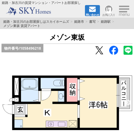
×
姫路・加古川の賃貸マンション・アパートお部屋探し
問い合わせ
お気に入り
TOPページ
姫路・加古川のお部屋探しはスカイホームズ
姫路市
書写
姫路駅
メゾン東坂 賃貸アパート
都市ガス·オール電化
メゾン東坂
物件番号/
1058496218
☆新築物件☆
☆敷金＆礼金0円物件☆
☆ペット飼育可能物件☆
☆ネット無料☆
路線·駅から探す
地域から探す