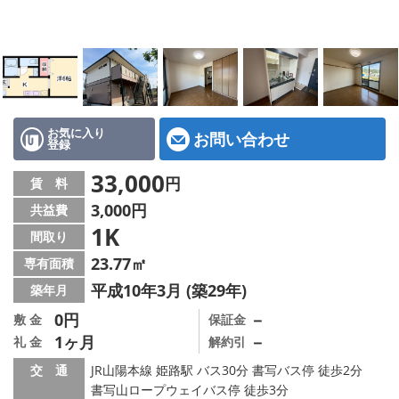
地図から探す
スタッフ紹介
店舗情報·アクセス
会社概要
お気に入り
お問い合わせ
登録
メールでお問い合わせ
33,000
円
賃 料
3,000円
共益費
1K
間取り
23.77㎡
専有面積
平成10年3月 (築29年)
築年月
0円
－
敷 金
保証金
1ヶ月
－
礼 金
解約引
交 通
JR山陽本線 姫路駅 バス30分 書写バス停 徒歩2分
書写山ロープウェイバス停 徒歩3分