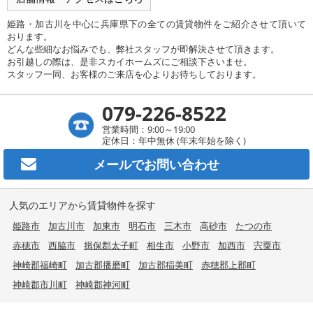
姫路・加古川を中心に兵庫県下の全ての賃貸物件をご紹介させて頂いて
おります。
どんな些細なお悩みでも、弊社スタッフが即解決させて頂きます。
お引越しの際は、是非スカイホームズにご相談下さいませ。
スタッフ一同、お客様のご来店を心よりお待ちしております。
079-226-8522
営業時間：9:00～19:00
定休日：年中無休 (年末年始を除く)
メールで
お問い合わせ
人気のエリアから賃貸物件を探す
姫路市
加古川市
加東市
明石市
三木市
高砂市
たつの市
赤穂市
西脇市
揖保郡太子町
相生市
小野市
加西市
宍粟市
神崎郡福崎町
加古郡播磨町
加古郡稲美町
赤穂郡上郡町
神崎郡市川町
神崎郡神河町