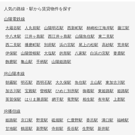
人気の路線・駅から賃貸物件を探す
山陽電鉄線
大蔵谷駅
人丸前駅
山陽明石駅
西新町駅
林崎松江海岸駅
藤江駅
中八木駅
江井ヶ島駅
西江井ヶ島駅
山陽魚住駅
東二見駅
西二見駅
播磨町駅
別府駅
浜の宮駅
尾上の松駅
高砂駅
荒井駅
伊保駅
山陽曽根駅
大塩駅
的形駅
八家駅
白浜の宮駅
妻鹿駅
飾磨駅
亀山駅
手柄駅
山陽姫路駅
JR山陽本線
朝霧駅
明石駅
西明石駅
大久保駅
魚住駅
土山駅
東加古川駅
加古川駅
宝殿駅
曽根駅
ひめじ別所駅
御着駅
東姫路駅
姫路駅
英賀保駅
はりま勝原駅
網干駅
竜野駅
相生駅
有年駅
上郡駅
JR播但線
姫路駅
京口駅
野里駅
砥堀駅
仁豊野駅
香呂駅
溝口駅
福崎駅
甘地駅
鶴居駅
新野駅
寺前駅
長谷駅
生野駅
新井駅