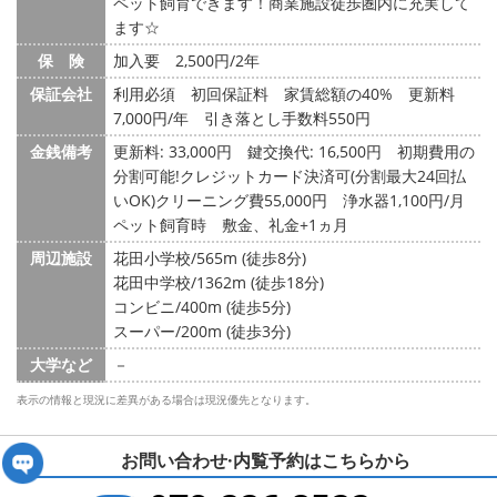
ペット飼育できます！商業施設徒歩圏内に充実して
ます☆
保 険
加入要 2,500円/2年
保証会社
利用必須 初回保証料 家賃総額の40% 更新料
7,000円/年 引き落とし手数料550円
金銭備考
更新料: 33,000円
鍵交換代: 16,500円
初期費用の
分割可能!クレジットカード決済可(分割最大24回払
いOK)クリーニング費55,000円 浄水器1,100円/月
ペット飼育時 敷金、礼金+1ヵ月
周辺施設
花田小学校/565m (徒歩8分)
花田中学校/1362m (徒歩18分)
コンビニ/400m (徒歩5分)
スーパー/200m (徒歩3分)
大学など
－
表示の情報と現況に差異がある場合は現況優先となります。
お問い合わせ·内覧予約は
こちらから