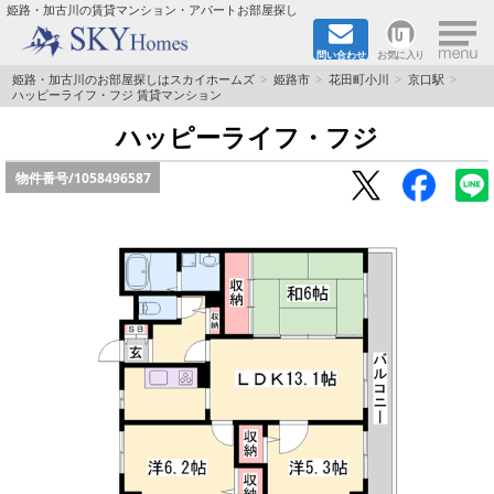
×
姫路・加古川の賃貸マンション・アパートお部屋探し
問い合わせ
お気に入り
TOPページ
姫路・加古川のお部屋探しはスカイホームズ
姫路市
花田町小川
京口駅
ハッピーライフ・フジ 賃貸マンション
都市ガス·オール電化
ハッピーライフ・フジ
物件番号/
1058496587
☆新築物件☆
☆敷金＆礼金0円物件☆
☆ペット飼育可能物件☆
☆ネット無料☆
路線·駅から探す
地域から探す