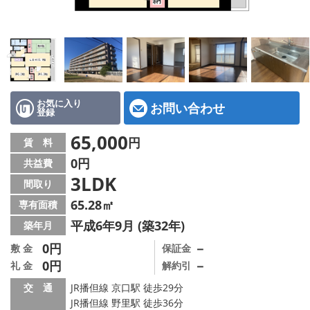
地図から探す
スタッフ紹介
店舗情報·アクセス
会社概要
お気に入り
お問い合わせ
登録
メールでお問い合わせ
65,000
円
賃 料
0円
共益費
3LDK
間取り
65.28㎡
専有面積
平成6年9月 (築32年)
築年月
0円
－
敷 金
保証金
0円
－
礼 金
解約引
交 通
JR播但線 京口駅 徒歩29分
JR播但線 野里駅 徒歩36分