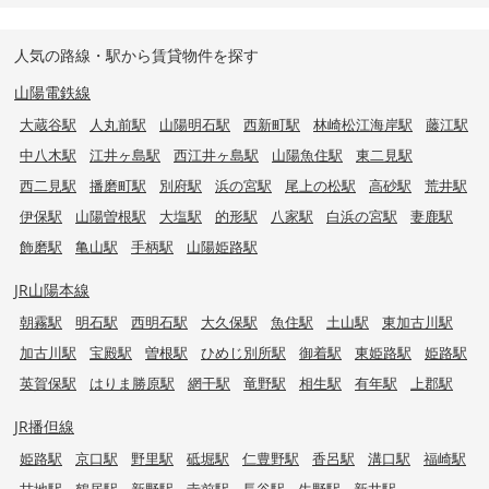
人気の路線・駅から賃貸物件を探す
山陽電鉄線
大蔵谷駅
人丸前駅
山陽明石駅
西新町駅
林崎松江海岸駅
藤江駅
中八木駅
江井ヶ島駅
西江井ヶ島駅
山陽魚住駅
東二見駅
西二見駅
播磨町駅
別府駅
浜の宮駅
尾上の松駅
高砂駅
荒井駅
伊保駅
山陽曽根駅
大塩駅
的形駅
八家駅
白浜の宮駅
妻鹿駅
飾磨駅
亀山駅
手柄駅
山陽姫路駅
JR山陽本線
朝霧駅
明石駅
西明石駅
大久保駅
魚住駅
土山駅
東加古川駅
加古川駅
宝殿駅
曽根駅
ひめじ別所駅
御着駅
東姫路駅
姫路駅
英賀保駅
はりま勝原駅
網干駅
竜野駅
相生駅
有年駅
上郡駅
JR播但線
姫路駅
京口駅
野里駅
砥堀駅
仁豊野駅
香呂駅
溝口駅
福崎駅
甘地駅
鶴居駅
新野駅
寺前駅
長谷駅
生野駅
新井駅