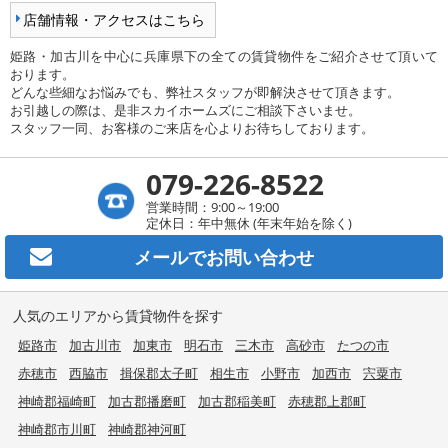
店舗情報・アクセスはこちら
姫路・加古川を中心に兵庫県下の全ての賃貸物件をご紹介させて頂いて
おります。
どんな些細なお悩みでも、弊社スタッフが即解決させて頂きます。
お引越しの際は、是非スカイホームズにご相談下さいませ。
スタッフ一同、お客様のご来店を心よりお待ちしております。
079-226-8522
営業時間：9:00～19:00
定休日：年中無休 (年末年始を除く)
メールで
お問い合わせ
人気のエリアから賃貸物件を探す
姫路市
加古川市
加東市
明石市
三木市
高砂市
たつの市
赤穂市
西脇市
揖保郡太子町
相生市
小野市
加西市
宍粟市
神崎郡福崎町
加古郡播磨町
加古郡稲美町
赤穂郡上郡町
神崎郡市川町
神崎郡神河町