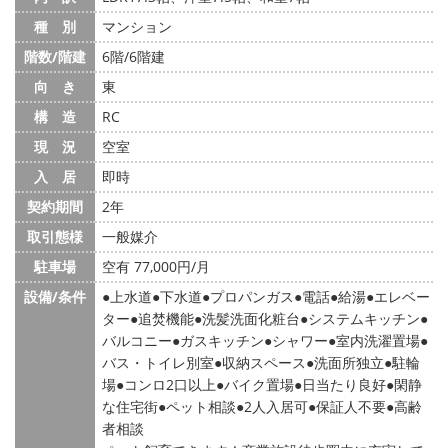
種 別
マンション
階数/階建
6階/6階建
向 き
東
構 造
RC
現 況
空室
入 居
即時
契約期間
2年
取引態様
一般媒介
駐車場
空有 77,000円/月
設備/条件
上水道
下水道
プロパンガス
電話
給湯
エレベー
ター
追焚機能
洗髪洗面化粧台
システムキッチン
バルコニー
ガスキッチン
シャワー
室内洗濯置場
バス・トイレ別室
収納スペース
洗面所独立
駐輪
場
コンロ2口以上
バイク置場
日当たり良好
閑静
な住宅街
ペット相談
2人入居可
保証人不要
高齢
者相談