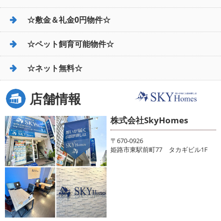
☆敷金＆礼金0円物件☆
☆ペット飼育可能物件☆
☆ネット無料☆
店舗情報
株式会社SkyHomes
〒670-0926
姫路市東駅前町77 タカギビル1F