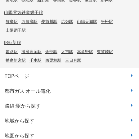
山陽電気鉄道網干線
飾磨駅
西飾磨駅
夢前川駅
広畑駅
山陽天満駅
平松駅
山陽網干駅
JR姫新線
姫路駅
播磨高岡駅
余部駅
太市駅
本竜野駅
東觜崎駅
播磨新宮駅
千本駅
西栗栖駅
三日月駅
TOPページ
都市ガス·オール電化
路線·駅から探す
地域から探す
地図から探す