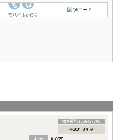
物件番号/
1058497760
平成8年8月 築
0.0万
礼 金