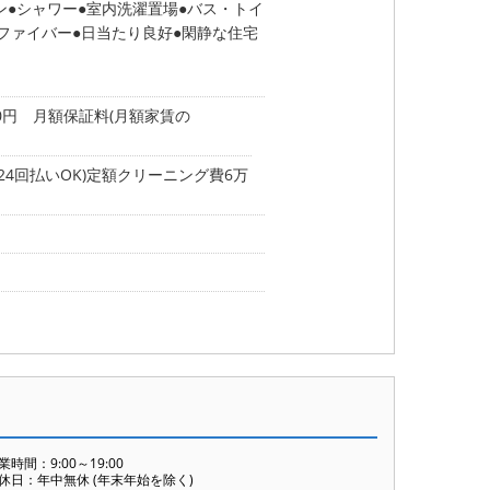
ン
シャワー
室内洗濯置場
バス・トイ
ファイバー
日当たり良好
閑静な住宅
00円 月額保証料(月額家賃の
24回払いOK)定額クリーニング費6万
業時間：9:00～19:00
休日：年中無休 (年末年始を除く)