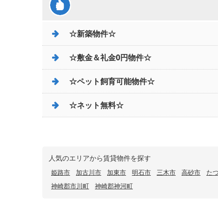
☆新築物件☆
☆敷金＆礼金0円物件☆
☆ペット飼育可能物件☆
☆ネット無料☆
人気のエリアから賃貸物件を探す
姫路市
加古川市
加東市
明石市
三木市
高砂市
た
神崎郡市川町
神崎郡神河町