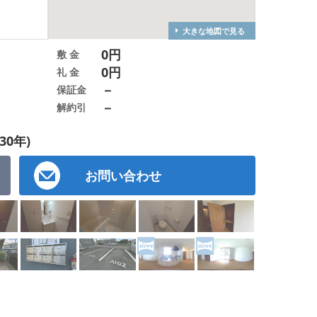
大きな地図で見る
0円
敷 金
0円
礼 金
－
保証金
－
解約引
30年)
お問い合わせ