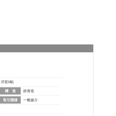
、洋室6帖
構 造
鉄骨造
取引態様
一般媒介