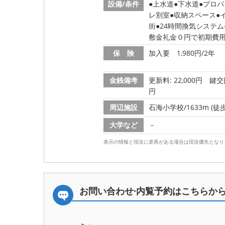
設備/条件
上水道
下水道
プロパ
レ別室
収納スペース
街
24時間換気システム
敷金礼金０円で初期費
保 険
加入要 1,980円/2年
金銭備考
更新料: 22,000円
鍵交換
円
周辺施設
石海小学校/1633m (徒歩
大学など
－
表示の情報と現況に差異がある場合は現況優先となり
お問い合わせ·内覧予約は
こちらか