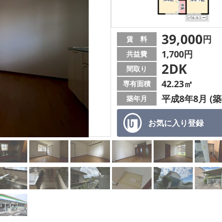
39,000
円
賃 料
1,700円
共益費
2DK
間取り
42.23㎡
専有面積
平成8年8月 (築
築年月
お気に入り
登録