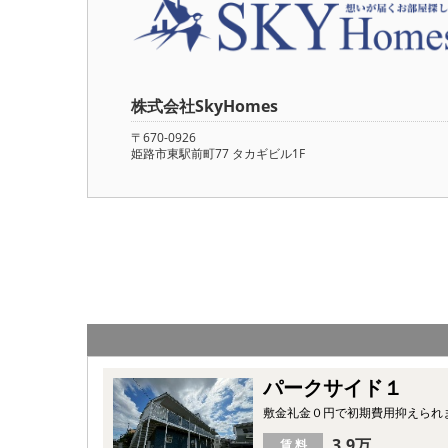
株式会社SkyHomes
〒670-0926
姫路市東駅前町77 タカギビル1F
パークサイド１
敷金礼金０円で初期費用抑えられ
3.9万
賃 料