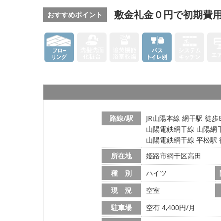
敷金礼金０円で初期費
おすすめポイント
路線/駅
JR山陽本線 網干駅 徒歩
山陽電鉄網干線 山陽網干
山陽電鉄網干線 平松駅 
所在地
姫路市網干区高田
種 別
ハイツ
現 況
空室
駐車場
空有 4,400円/月