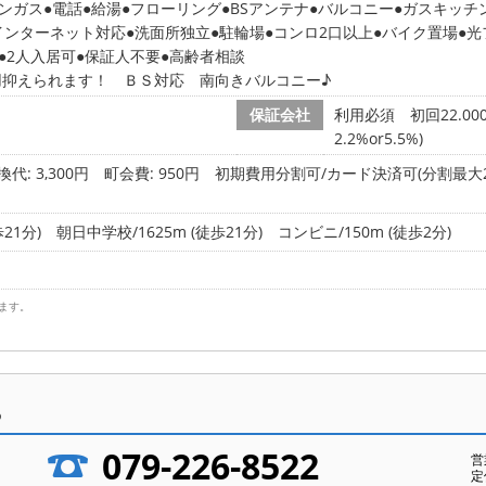
ンガス
電話
給湯
フローリング
BSアンテナ
バルコニー
ガスキッチ
インターネット対応
洗面所独立
駐輪場
コンロ2口以上
バイク置場
光
2人入居可
保証人不要
高齢者相談
用抑えられます！ ＢＳ対応 南向きバルコニー♪
保証会社
利用必須 初回22.0
2.2%or5.5%)
代: 3,300円
町会費: 950円
初期費用分割可/カード決済可(分割最大
21分)
朝日中学校/1625m (徒歩21分)
コンビニ/150m (徒歩2分)
ます。
ら
079-226-8522
営
定