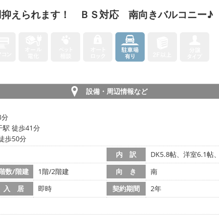
用抑えられます！ ＢＳ対応 南向きバルコニー♪
設備・周辺情報など
8分
駅 徒歩41分
徒歩50分
内 訳
DK5.8帖、洋室6.1帖
階数/階建
1階/2階建
向 き
南
入 居
即時
契約期間
2年