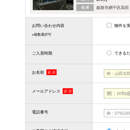
姫路市網干区高田
住 所
お問い合わせ内容
物件を
※複数選択可
ご入居時期
できる
お名前
必 須
メールアドレス
必 須
電話番号