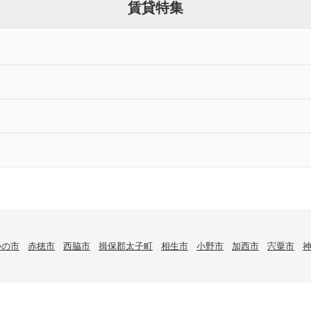
賃貸特集
つの市
赤穂市
西脇市
揖保郡太子町
相生市
小野市
加西市
宍粟市