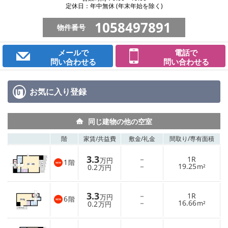
定休日：年中無休 (年末年始を除く)
1058497891
物件番号
メールで
電話で
問い合わせる
問い合わせる
お気に入り
登録
同じ建物の他の空室
階
家賃/
共益費
敷金/
礼金
間取り/
専有面積
3.3
－
1R
万円
1
階
－
19.25
0.2
m²
万円
3.3
－
1R
万円
6
階
－
16.66
0.2
m²
万円