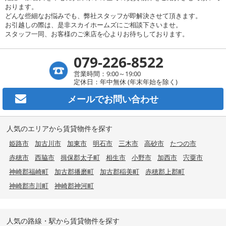
おります。
どんな些細なお悩みでも、弊社スタッフが即解決させて頂きます。
お引越しの際は、是非スカイホームズにご相談下さいませ。
スタッフ一同、お客様のご来店を心よりお待ちしております。
079-226-8522
営業時間：9:00～19:00
定休日：年中無休 (年末年始を除く)
メールで
お問い合わせ
人気のエリアから賃貸物件を探す
姫路市
加古川市
加東市
明石市
三木市
高砂市
たつの市
赤穂市
西脇市
揖保郡太子町
相生市
小野市
加西市
宍粟市
神崎郡福崎町
加古郡播磨町
加古郡稲美町
赤穂郡上郡町
神崎郡市川町
神崎郡神河町
人気の路線・駅から賃貸物件を探す