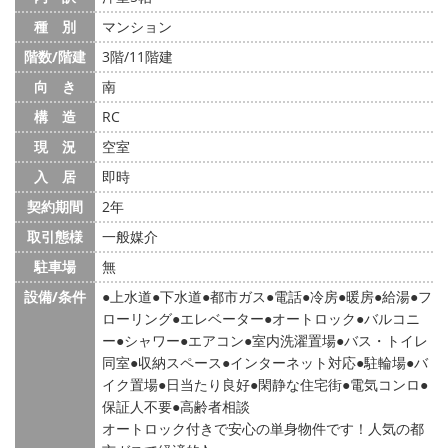
種 別
マンション
階数/階建
3階/11階建
向 き
南
構 造
RC
現 況
空室
入 居
即時
契約期間
2年
取引態様
一般媒介
駐車場
無
設備/条件
上水道
下水道
都市ガス
電話
冷房
暖房
給湯
フ
ローリング
エレベーター
オートロック
バルコニ
ー
シャワー
エアコン
室内洗濯置場
バス・トイレ
同室
収納スペース
インターネット対応
駐輪場
バ
イク置場
日当たり良好
閑静な住宅街
電気コンロ
保証人不要
高齢者相談
オートロック付きで安心の単身物件です！人気の都