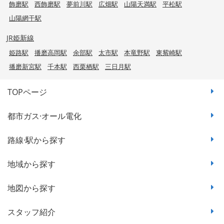
飾磨駅
西飾磨駅
夢前川駅
広畑駅
山陽天満駅
平松駅
山陽網干駅
JR姫新線
姫路駅
播磨高岡駅
余部駅
太市駅
本竜野駅
東觜崎駅
播磨新宮駅
千本駅
西栗栖駅
三日月駅
TOPページ
都市ガス·オール電化
路線·駅から探す
地域から探す
地図から探す
スタッフ紹介