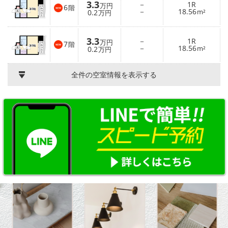
3.3
－
1R
万円
6
階
－
18.56
0.2
m²
万円
3.3
－
1R
万円
7
階
－
18.56
0.2
m²
万円
全件の空室情報を表示する