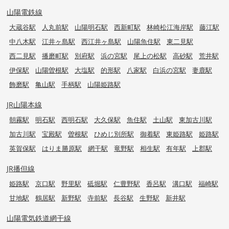
山陽電鉄線
大蔵谷駅
人丸前駅
山陽明石駅
西新町駅
林崎松江海岸駅
藤江駅
中八木駅
江井ヶ島駅
西江井ヶ島駅
山陽魚住駅
東二見駅
西二見駅
播磨町駅
別府駅
浜の宮駅
尾上の松駅
高砂駅
荒井駅
伊保駅
山陽曽根駅
大塩駅
的形駅
八家駅
白浜の宮駅
妻鹿駅
飾磨駅
亀山駅
手柄駅
山陽姫路駅
JR山陽本線
朝霧駅
明石駅
西明石駅
大久保駅
魚住駅
土山駅
東加古川駅
加古川駅
宝殿駅
曽根駅
ひめじ別所駅
御着駅
東姫路駅
姫路駅
英賀保駅
はりま勝原駅
網干駅
竜野駅
相生駅
有年駅
上郡駅
JR播但線
姫路駅
京口駅
野里駅
砥堀駅
仁豊野駅
香呂駅
溝口駅
福崎駅
甘地駅
鶴居駅
新野駅
寺前駅
長谷駅
生野駅
新井駅
山陽電気鉄道網干線