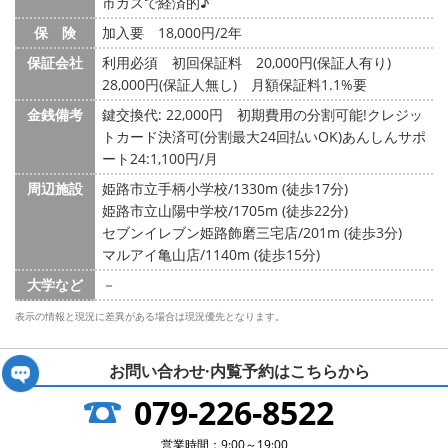
市ガスで経済的♪
保 険
加入要 18,000円/2年
保証会社
利用必須 初回保証料 20,000円(保証人有り)
28,000円(保証人無し) 月額保証料1.1%要
金銭備考
鍵交換代: 22,000円
初期費用の分割可能!クレジッ
トカード決済可(分割最大24回払いOK)あんしんサポ
ート24:1,100円/月
周辺施設
姫路市立手柄小学校/1330m (徒歩17分)
姫路市立山陽中学校/1705m (徒歩22分)
セブンイレブン姫路飾磨三宅店/201m (徒歩3分)
マルアイ亀山店/1140m (徒歩15分)
大学など
－
表示の情報と現況に差異がある場合は現況優先となります。
お問い合わせ·内覧予約は
こちらから
079-226-8522
営業時間：9:00～19:00