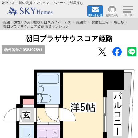
×
姫路・加古川の賃貸マンション・アパートお部屋探し
問い合わせ
お気に入り
TOPページ
姫路・加古川のお部屋探しはスカイホームズ
姫路市
飾磨区三宅
亀山駅
朝日プラザサウスコア姫路 賃貸マンション
都市ガス·オール電化
朝日プラザサウスコア姫路
物件番号/
1058497891
☆新築物件☆
☆敷金＆礼金0円物件☆
☆ペット飼育可能物件☆
☆ネット無料☆
路線·駅から探す
地域から探す