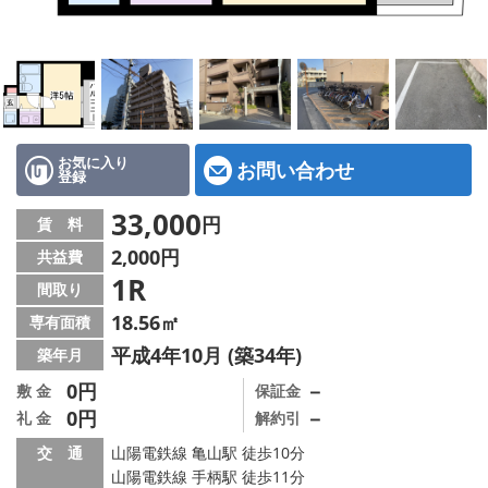
地図から探す
スタッフ紹介
店舗情報·アクセス
会社概要
お気に入り
お問い合わせ
登録
メールでお問い合わせ
33,000
円
賃 料
2,000円
共益費
1R
間取り
18.56㎡
専有面積
平成4年10月 (築34年)
築年月
0円
－
敷 金
保証金
0円
－
礼 金
解約引
交 通
山陽電鉄線 亀山駅 徒歩10分
山陽電鉄線 手柄駅 徒歩11分