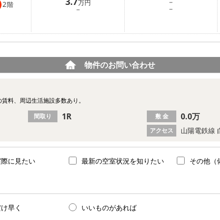
3.7
－
万円
2
階
－
－
物件のお問い合わせ
の賃料、周辺生活施設多数あり。
1R
0.0万
間取り
敷 金
山陽電鉄線 
アクセス
実際に見たい
最新の空室状況を知りたい
その他（
だけ早く
いいものがあれば