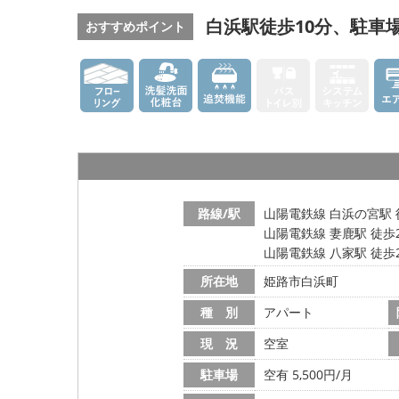
白浜駅徒歩10分、駐車
おすすめポイント
路線/駅
山陽電鉄線 白浜の宮駅 
山陽電鉄線 妻鹿駅 徒歩
山陽電鉄線 八家駅 徒歩
所在地
姫路市白浜町
種 別
アパート
現 況
空室
駐車場
空有 5,500円/月