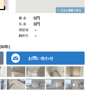
大きな地図で見る
0円
敷 金
0円
礼 金
－
保証金
－
解約引
30年)
お問い合わせ