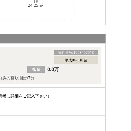
1R
24.25
m²
物件番号/
1058497913
平成9年3月 築
0.0万
礼 金
白浜の宮駅 徒歩7分
備考に詳細をご記入下さい）