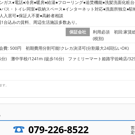
ンガス
電話
冷房
暖房
給湯
フローリング
追焚機能
洗髪洗面化粧台
バス・トイレ同室
収納スペース
インターネット対応
洗面所独立
駐
2人入居可
保証人不要
高齢者相談
場1台込みの賃料、周辺生活施設多数あり。
保証会社
利用必須 初回:家賃総
(税別)
会費: 500円
初期費用分割可能!クレカ決済可(分割最大24回払いOK)
6分)
灘中学校/1241m (徒歩16分)
ファミリーマート姫路宇佐崎店/329m
ます。
ら
079-226-8522
営
定