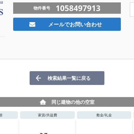
1058497913
物件番号
メールでお問い合わせ
検索結果一覧に戻る
同じ建物の他の空室
階
家賃/
共益費
敷金/
礼金