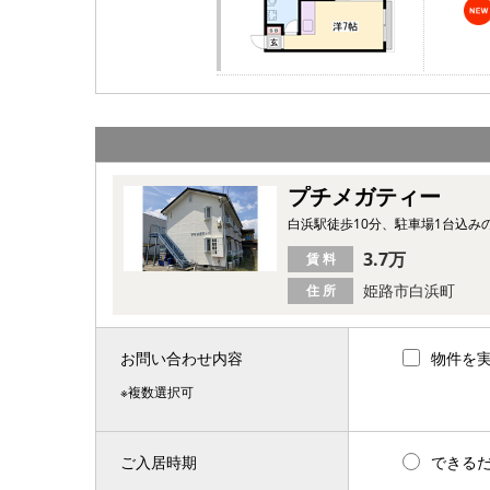
プチメガティー
白浜駅徒歩10分、駐車場1台込み
3.7万
賃 料
姫路市白浜町
住 所
お問い合わせ内容
物件を
※複数選択可
ご入居時期
できる