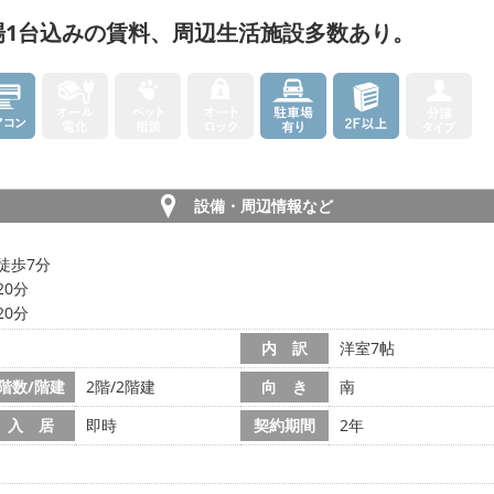
場1台込みの賃料、周辺生活施設多数あり。
設備・周辺情報など
徒歩7分
20分
20分
内 訳
洋室7帖
階数/階建
2階/2階建
向 き
南
入 居
即時
契約期間
2年