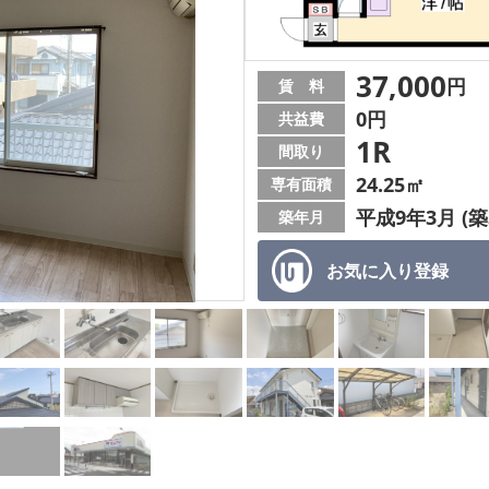
37,000
円
賃 料
0円
共益費
1R
間取り
24.25㎡
専有面積
平成9年3月 (築
築年月
お気に入り
登録