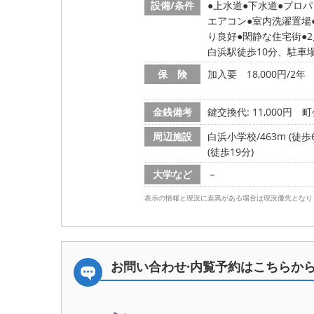
設備/条件
上水道
下水道
プロパ
エアコン
室内洗濯置場
り良好
閑静な住宅街
白浜駅徒歩10分、駐車
保 険
加入要 18,000円/2年
金銭備考
鍵交換代: 11,000円
町
周辺施設
白浜小学校/463m (徒歩
(徒歩19分)
大学など
－
表示の情報と現況に差異がある場合は現況優先となり
お問い合わせ·内覧予約は
こちらか