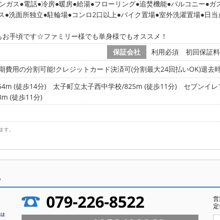
ンガス
電話
冷房
暖房
給湯
フローリング
追焚機能
バルコニー
ガ
ス
洗面所独立
駐輪場
コンロ2口以上
バイク置場
室外洗濯置場
日当
もお手頃です☆ファミリー様でも単身様でもオススメ！
保証会社
利用必須 初回保証料 
期費用の分割可能!クレジットカード決済可(分割最大24回払いOK)退去時
m (徒歩14分)
太子町立太子西中学校/825m (徒歩11分)
セブンイレブ
 (徒歩11分)
ます。
ら
079-226-8522
営
定