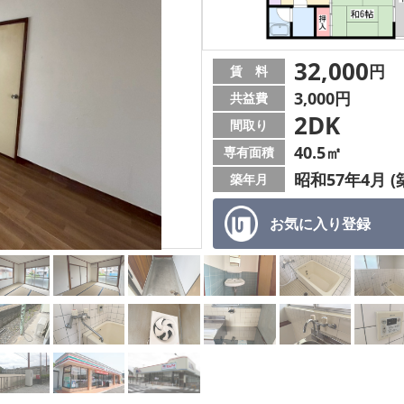
32,000
円
賃 料
3,000円
共益費
2DK
間取り
40.5㎡
専有面積
昭和57年4月 (
築年月
お気に入り
登録