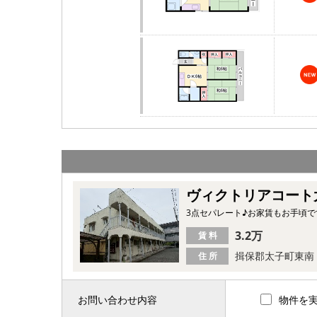
ヴィクトリアコート
3点セパレート♪お家賃もお手頃
3.2万
賃 料
揖保郡太子町東南
住 所
お問い合わせ内容
物件を