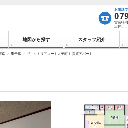
お電話
07
営業時間：
定休日：
地図から探す
スタッフ紹介
東南
網干駅
ヴィクトリアコート太子町Ⅰ 賃貸アパート
Ⅰ