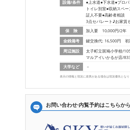
設備/条件
上水道
下水道
プロパ
トイレ別室
収納スペー
証人不要
高齢者相談
3点セパレート♪お家賃
保 険
加入要 10,000円/2年
金銭備考
鍵交換代: 16,500円
初
周辺施設
太子町立斑鳩小学校/1054
マルアイいかるが店/833m
大学など
－
表示の情報と現況に差異がある場合は現況優先となり
お問い合わせ·内覧予約は
こちらか