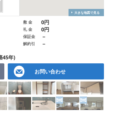
大きな地図で見る
0円
敷 金
0円
礼 金
－
保証金
－
解約引
築45年)
お問い合わせ