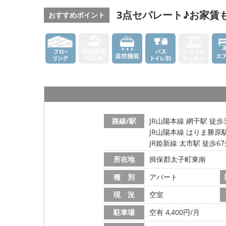
3点セパレート♪お家賃
おすすめポイント
路線/駅
JR山陽本線 網干駅 徒歩
JR山陽本線 はりま勝原駅
JR姫新線 太市駅 徒歩6
所在地
揖保郡太子町東南
種 別
アパート
現 況
空室
駐車場
空有 4,400円/月