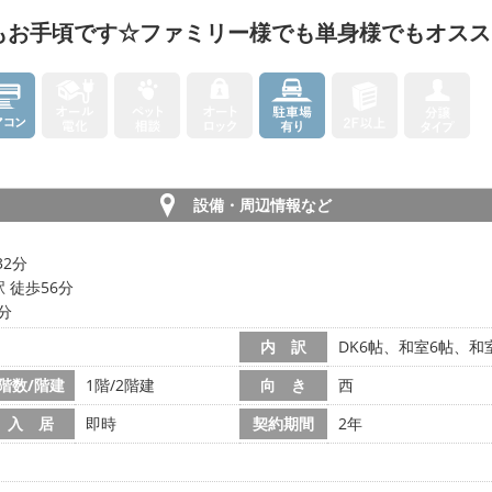
もお手頃です☆ファミリー様でも単身様でもオスス
設備・周辺情報など
32分
 徒歩56分
7分
内 訳
DK6帖、和室6帖、和
階数/階建
1階/2階建
向 き
西
入 居
即時
契約期間
2年