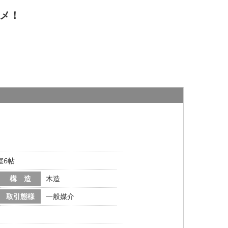
メ！
室6帖
構 造
木造
取引態様
一般媒介