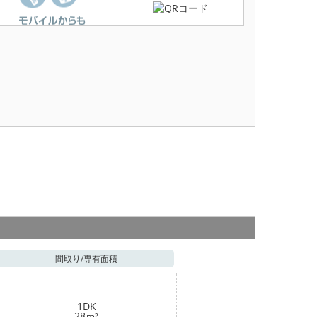
間取り/
専有面積
1DK
28
m²