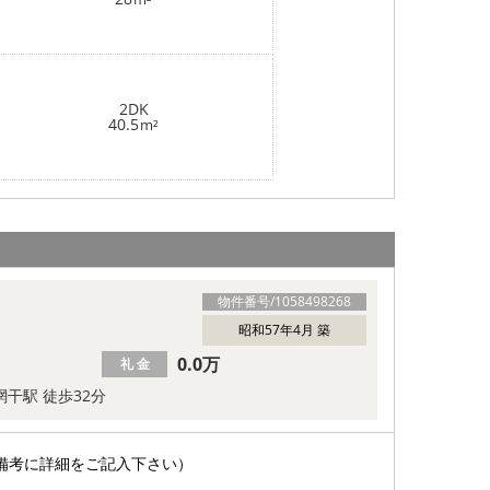
2DK
40.5
m²
物件番号/
1058498268
昭和57年4月 築
0.0万
礼 金
網干駅 徒歩32分
備考に詳細をご記入下さい）