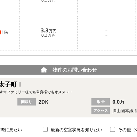
万円
3.3
－
万円
1
階
－
0.3
万円
物件のお問い合わせ
太子町Ⅰ
です☆ファミリー様でも単身様でもオススメ！
2DK
0.0万
間取り
敷 金
JR山陽本線 
アクセス
実際に見たい
最新の空室状況を知りたい
その他（