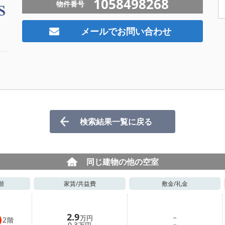
1058498268
物件番号
メールでお問い合わせ
検索結果一覧に戻る
同じ建物の他の空室
階
家賃/
共益費
敷金/
礼金
2.9
－
万円
2
階
－
0.3