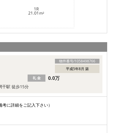
1R
21.01
m²
物件番号/
1058498766
平成5年8月 築
0.0万
礼 金
網干駅 徒歩15分
備考に詳細をご記入下さい）