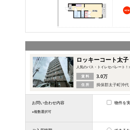
ロッキーコート太子
人気のバス・トイレセパレート！
3.0万
賃 料
揖保郡太子町沖代
住 所
お問い合わせ内容
物件を
※複数選択可