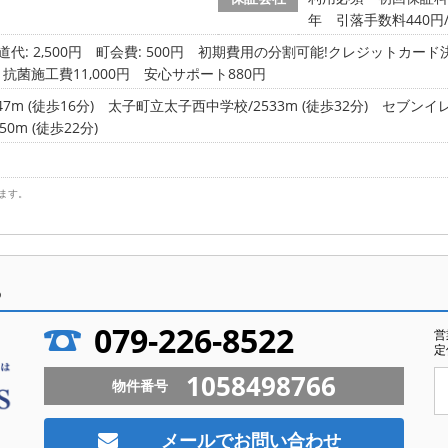
年 引落手数料440円
道代: 2,500円
町会費: 500円
初期費用の分割可能!クレジットカード決
 抗菌施工費11,000円 安心サポート880円
m (徒歩16分)
太子町立太子西中学校/2533m (徒歩32分)
セブンイレ
0m (徒歩22分)
ます。
ら
079-226-8522
営
定
1058498766
物件番号
メールでお問い合わせ