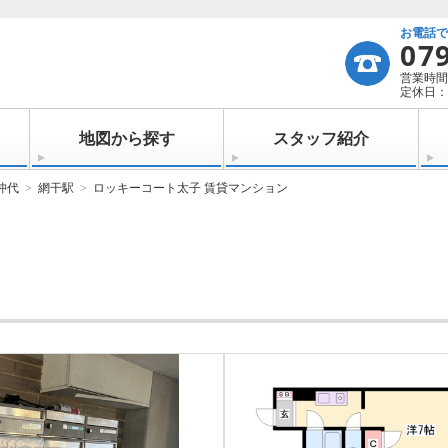
お電話
07
営業時間：
定休日：
地図から探す
スタッフ紹介
沖代
網干駅
ロッキーコート太子 賃貸マンション