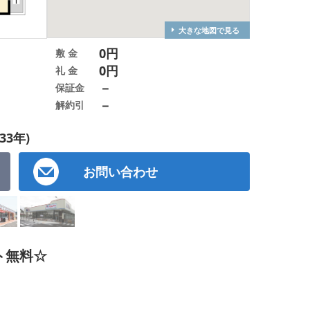
大きな地図で見る
0円
敷 金
0円
礼 金
－
保証金
－
解約引
33年)
お問い合わせ
ト無料☆