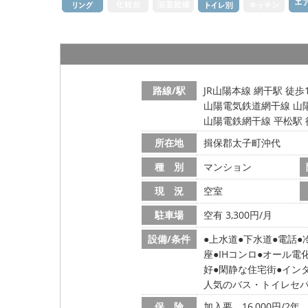
路線/駅
JR山陽本線 網干駅 徒歩
山陽電気鉄道網干線 山陽
山陽電鉄網干線 平松駅 
所在地
揖保郡太子町沖代
種 別
マンション
現 況
空室
駐車場
空有 3,300円/月
設備/条件
上水道
下水道
電話
座
IHコンロ
オール電
好
閑静な住宅街
イン
人気のバス・トイレセ
保 険
加入要 16,000円/2年