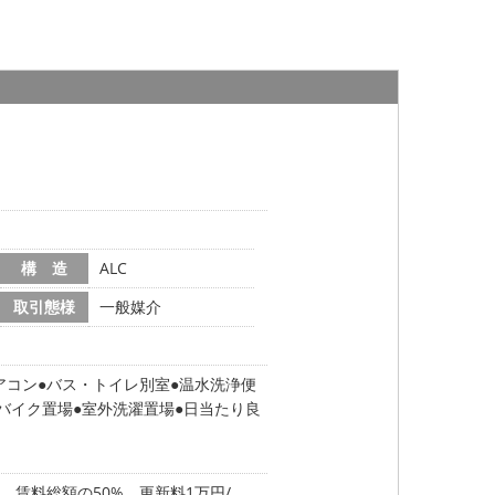
構 造
ALC
取引態様
一般媒介
アコン
バス・トイレ別室
温水洗浄便
バイク置場
室外洗濯置場
日当たり良
 賃料総額の50% 更新料1万円/