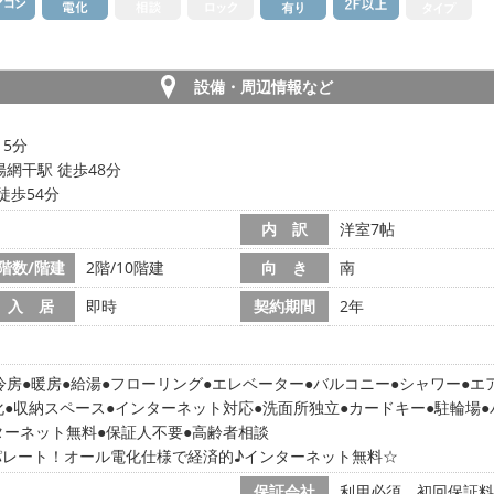
設備・周辺情報など
15分
網干駅 徒歩48分
徒歩54分
内 訳
洋室7帖
階数/階建
2階/10階建
向 き
南
入 居
即時
契約期間
2年
冷房
暖房
給湯
フローリング
エレベーター
バルコニー
シャワー
エ
化
収納スペース
インターネット対応
洗面所独立
カードキー
駐輪場
ターネット無料
保証人不要
高齢者相談
パレート！オール電化仕様で経済的♪インターネット無料☆
保証会社
利用必須 初回保証料