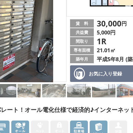
30,000
円
賃 料
5,000円
共益費
1R
間取り
21.01㎡
専有面積
平成5年8月 (築
築年月
お気に入り
登録
パレート！オール電化仕様で経済的♪インターネッ