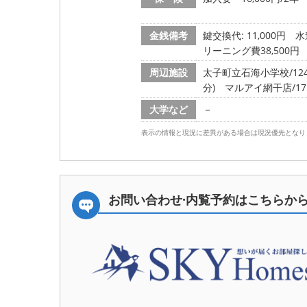
金銭備考
鍵交換代: 11,000円
水
リーニング費38,500円
周辺施設
太子町立石海小学校/1247
分)
マルアイ網干店/175
大学など
－
表示の情報と現況に差異がある場合は現況優先となり
お問い合わせ·内覧予約は
こちらか