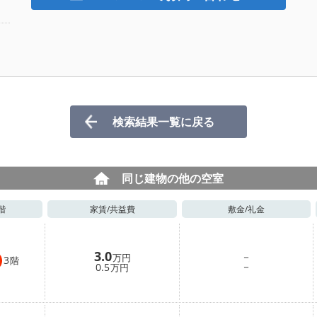
検索結果一覧に戻る
同じ建物の他の空室
階
家賃/
共益費
敷金/
礼金
3.0
－
万円
3
階
－
0.5
万円