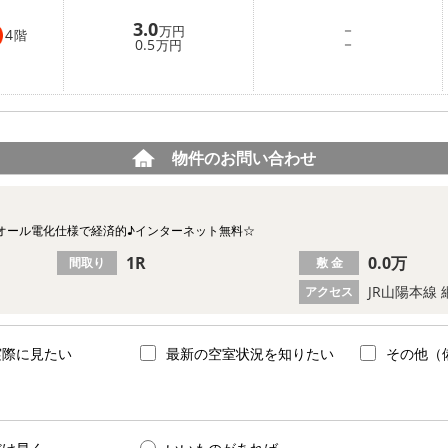
3.0
－
万円
4
階
－
0.5
万円
物件のお問い合わせ
オール電化仕様で経済的♪インターネット無料☆
1R
0.0万
間取り
敷 金
JR山陽本線 
アクセス
実際に見たい
最新の空室状況を知りたい
その他（