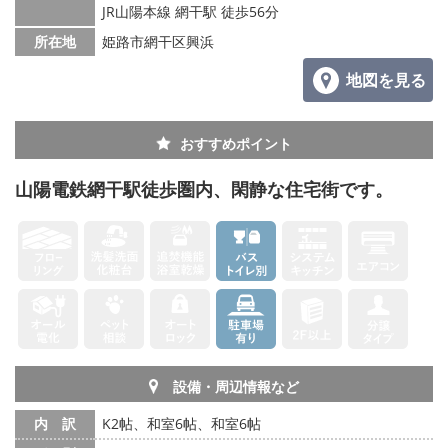
JR山陽本線 網干駅 徒歩56分
所在地
姫路市網干区興浜
地図を見る
おすすめポイント
山陽電鉄網干駅徒歩圏内、閑静な住宅街です。
設備・周辺情報など
内 訳
K2帖、和室6帖、和室6帖