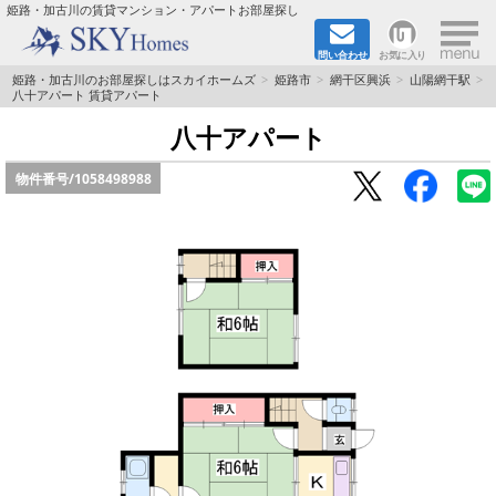
×
姫路・加古川の賃貸マンション・アパートお部屋探し
問い合わせ
お気に入り
TOPページ
姫路・加古川のお部屋探しはスカイホームズ
姫路市
網干区興浜
山陽網干駅
八十アパート 賃貸アパート
都市ガス·オール電化
八十アパート
物件番号/
1058498988
☆新築物件☆
☆敷金＆礼金0円物件☆
☆ペット飼育可能物件☆
☆ネット無料☆
路線·駅から探す
地域から探す