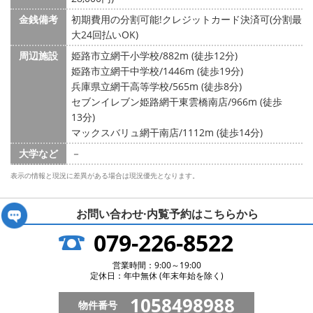
金銭備考
初期費用の分割可能!クレジットカード決済可(分割最
大24回払いOK)
周辺施設
姫路市立網干小学校/882m (徒歩12分)
姫路市立網干中学校/1446m (徒歩19分)
兵庫県立網干高等学校/565m (徒歩8分)
セブンイレブン姫路網干東雲橋南店/966m (徒歩
13分)
マックスバリュ網干南店/1112m (徒歩14分)
大学など
－
表示の情報と現況に差異がある場合は現況優先となります。
お問い合わせ·内覧予約は
こちらから
079-226-8522
営業時間：9:00～19:00
定休日：年中無休 (年末年始を除く)
1058498988
物件番号