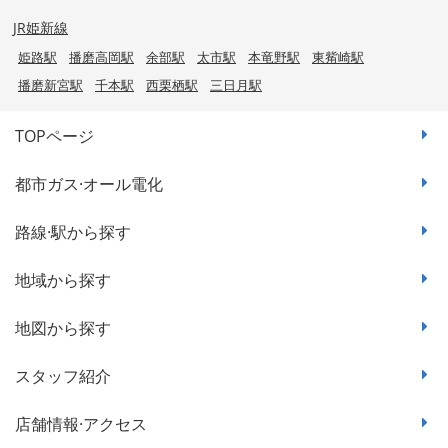
JR姫新線
姫路駅
播磨高岡駅
余部駅
太市駅
本竜野駅
東觜崎駅
播磨新宮駅
千本駅
西栗栖駅
三日月駅
TOPページ
都市ガス·オール電化
路線·駅から探す
地域から探す
地図から探す
スタッフ紹介
店舗情報·アクセス