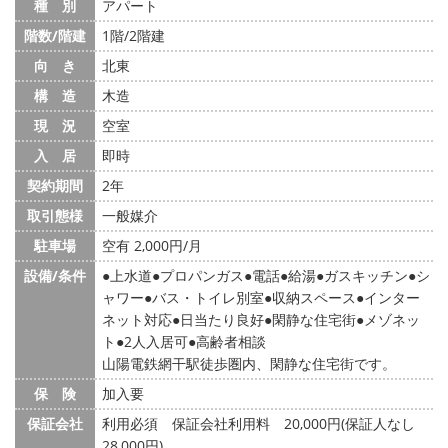
種 別
アパート
階数/階建
1階/2階建
向 き
北東
構 造
木造
現 況
空室
入 居
即時
契約期間
2年
取引態様
一般媒介
駐車場
空有 2,000円/月
設備/条件
上水道
プロパンガス
電話
給湯
ガスキッチン
シ
ャワー
バス・トイレ別室
収納スペース
インター
ネット対応
日当たり良好
閑静な住宅街
メゾネッ
ト
2人入居可
高齢者相談
山陽電鉄網干駅徒歩圏内、閑静な住宅街です。
保 険
加入要
保証会社
利用必須 保証会社利用料 20,000円(保証人なし
28,000円)