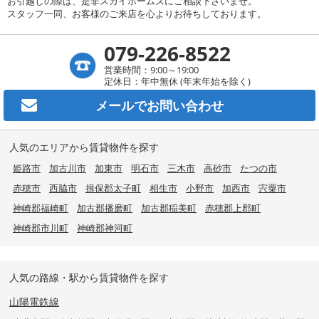
お引越しの際は、是非スカイホームズにご相談下さいませ。
スタッフ一同、お客様のご来店を心よりお待ちしております。
079-226-8522
営業時間：9:00～19:00
定休日：年中無休 (年末年始を除く)
メールで
お問い合わせ
人気のエリアから賃貸物件を探す
姫路市
加古川市
加東市
明石市
三木市
高砂市
たつの市
赤穂市
西脇市
揖保郡太子町
相生市
小野市
加西市
宍粟市
神崎郡福崎町
加古郡播磨町
加古郡稲美町
赤穂郡上郡町
神崎郡市川町
神崎郡神河町
人気の路線・駅から賃貸物件を探す
山陽電鉄線