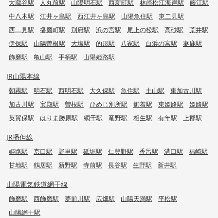
大蔵谷駅
人丸前駅
山陽明石駅
西新町駅
林崎松江海岸駅
藤江駅
中八木駅
江井ヶ島駅
西江井ヶ島駅
山陽魚住駅
東二見駅
西二見駅
播磨町駅
別府駅
浜の宮駅
尾上の松駅
高砂駅
荒井駅
伊保駅
山陽曽根駅
大塩駅
的形駅
八家駅
白浜の宮駅
妻鹿駅
飾磨駅
亀山駅
手柄駅
山陽姫路駅
JR山陽本線
朝霧駅
明石駅
西明石駅
大久保駅
魚住駅
土山駅
東加古川駅
加古川駅
宝殿駅
曽根駅
ひめじ別所駅
御着駅
東姫路駅
姫路駅
英賀保駅
はりま勝原駅
網干駅
竜野駅
相生駅
有年駅
上郡駅
JR播但線
姫路駅
京口駅
野里駅
砥堀駅
仁豊野駅
香呂駅
溝口駅
福崎駅
甘地駅
鶴居駅
新野駅
寺前駅
長谷駅
生野駅
新井駅
山陽電気鉄道網干線
飾磨駅
西飾磨駅
夢前川駅
広畑駅
山陽天満駅
平松駅
山陽網干駅