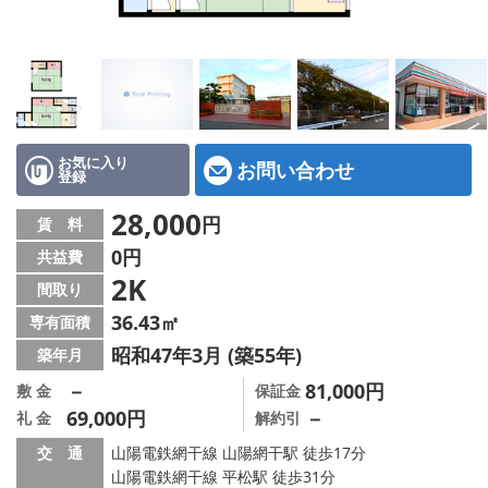
地図から探す
スタッフ紹介
店舗情報·アクセス
会社概要
お気に入り
お問い合わせ
登録
メールでお問い合わせ
28,000
円
賃 料
0円
共益費
2K
間取り
36.43㎡
専有面積
昭和47年3月 (築55年)
築年月
－
81,000円
敷 金
保証金
69,000円
－
礼 金
解約引
交 通
山陽電鉄網干線 山陽網干駅 徒歩17分
山陽電鉄網干線 平松駅 徒歩31分