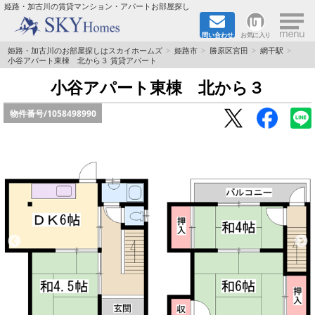
×
姫路・加古川の賃貸マンション・アパートお部屋探し
問い合わせ
お気に入り
TOPページ
姫路・加古川のお部屋探しはスカイホームズ
姫路市
勝原区宮田
網干駅
小谷アパート東棟 北から３ 賃貸アパート
都市ガス·オール電化
小谷アパート東棟 北から３
物件番号/
1058498990
☆新築物件☆
☆敷金＆礼金0円物件☆
☆ペット飼育可能物件☆
☆ネット無料☆
路線·駅から探す
地域から探す