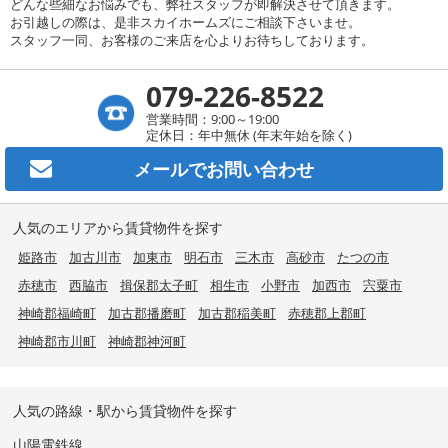
どんな些細なお悩みでも、弊社スタッフが即解決させて頂きます。
お引越しの際は、是非スカイホームズにご相談下さいませ。
スタッフ一同、お客様のご来店を心よりお待ちしております。
079-226-8522
営業時間：9:00～19:00
定休日：年中無休 (年末年始を除く)
メールで
お問い合わせ
人気のエリアから賃貸物件を探す
姫路市
加古川市
加東市
明石市
三木市
高砂市
たつの市
赤穂市
西脇市
揖保郡太子町
相生市
小野市
加西市
宍粟市
神崎郡福崎町
加古郡播磨町
加古郡稲美町
赤穂郡上郡町
神崎郡市川町
神崎郡神河町
人気の路線・駅から賃貸物件を探す
山陽電鉄線