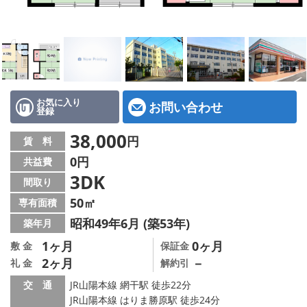
地図から探す
スタッフ紹介
店舗情報·アクセス
会社概要
お気に入り
お問い合わせ
登録
メールでお問い合わせ
38,000
円
賃 料
0円
共益費
3DK
間取り
50㎡
専有面積
昭和49年6月 (築53年)
築年月
1ヶ月
0ヶ月
敷 金
保証金
2ヶ月
－
礼 金
解約引
交 通
JR山陽本線 網干駅 徒歩22分
JR山陽本線 はりま勝原駅 徒歩24分