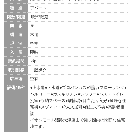
種 別
アパート
階数/階建
1階/2階建
向 き
東
構 造
木造
現 況
空室
入 居
即時
契約期間
2年
取引態様
一般媒介
駐車場
空有
設備/条件
上水道
下水道
プロパンガス
電話
フローリング
バルコニー
ガスキッチン
シャワー
バス・トイレ
別室
収納スペース
駐輪場
日当たり良好
閑静な住
宅街
メゾネット
2人入居可
保証人不要
高齢者相
談
イオンモール姫路大津店まで徒歩圏内の閑静な住宅
地です。