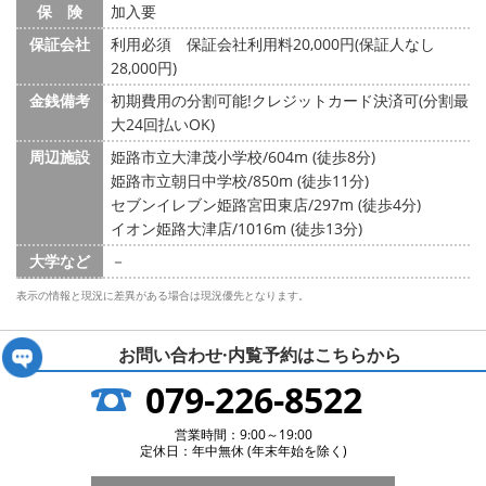
保 険
加入要
保証会社
利用必須 保証会社利用料20,000円(保証人なし
28,000円)
金銭備考
初期費用の分割可能!クレジットカード決済可(分割最
大24回払いOK)
周辺施設
姫路市立大津茂小学校/604m (徒歩8分)
姫路市立朝日中学校/850m (徒歩11分)
セブンイレブン姫路宮田東店/297m (徒歩4分)
イオン姫路大津店/1016m (徒歩13分)
大学など
－
表示の情報と現況に差異がある場合は現況優先となります。
お問い合わせ·内覧予約は
こちらから
079-226-8522
営業時間：9:00～19:00
定休日：年中無休 (年末年始を除く)