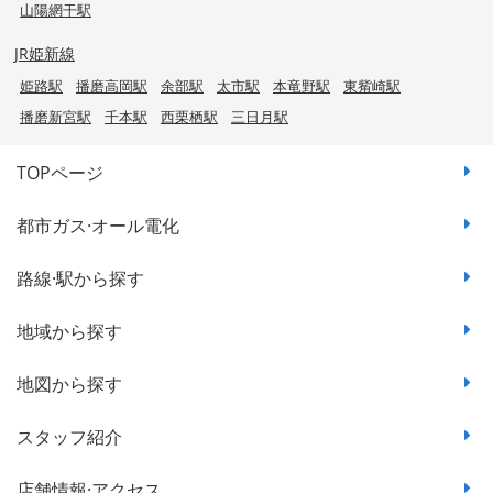
山陽網干駅
JR姫新線
姫路駅
播磨高岡駅
余部駅
太市駅
本竜野駅
東觜崎駅
播磨新宮駅
千本駅
西栗栖駅
三日月駅
TOPページ
都市ガス·オール電化
路線·駅から探す
地域から探す
地図から探す
スタッフ紹介
店舗情報·アクセス