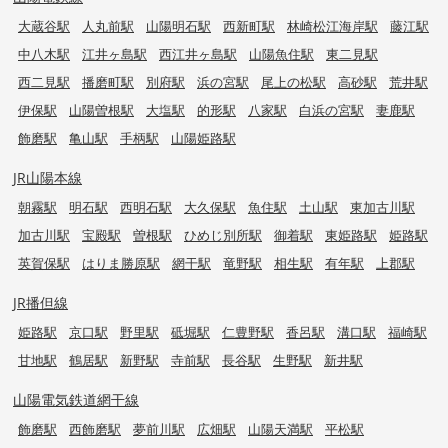
大蔵谷駅
人丸前駅
山陽明石駅
西新町駅
林崎松江海岸駅
藤江駅
中八木駅
江井ヶ島駅
西江井ヶ島駅
山陽魚住駅
東二見駅
西二見駅
播磨町駅
別府駅
浜の宮駅
尾上の松駅
高砂駅
荒井駅
伊保駅
山陽曽根駅
大塩駅
的形駅
八家駅
白浜の宮駅
妻鹿駅
飾磨駅
亀山駅
手柄駅
山陽姫路駅
JR山陽本線
朝霧駅
明石駅
西明石駅
大久保駅
魚住駅
土山駅
東加古川駅
加古川駅
宝殿駅
曽根駅
ひめじ別所駅
御着駅
東姫路駅
姫路駅
英賀保駅
はりま勝原駅
網干駅
竜野駅
相生駅
有年駅
上郡駅
JR播但線
姫路駅
京口駅
野里駅
砥堀駅
仁豊野駅
香呂駅
溝口駅
福崎駅
甘地駅
鶴居駅
新野駅
寺前駅
長谷駅
生野駅
新井駅
山陽電気鉄道網干線
飾磨駅
西飾磨駅
夢前川駅
広畑駅
山陽天満駅
平松駅