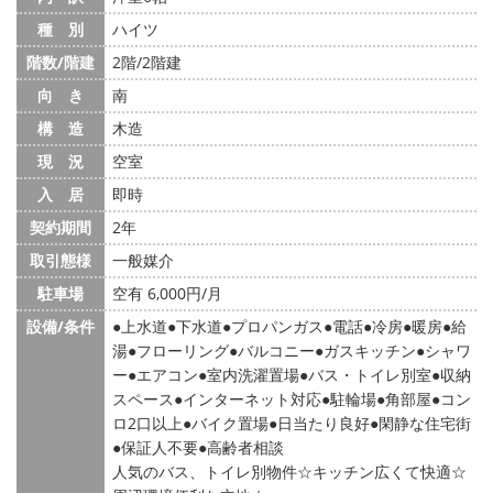
種 別
ハイツ
階数/階建
2階/2階建
向 き
南
構 造
木造
現 況
空室
入 居
即時
契約期間
2年
取引態様
一般媒介
駐車場
空有 6,000円/月
設備/条件
上水道
下水道
プロパンガス
電話
冷房
暖房
給
湯
フローリング
バルコニー
ガスキッチン
シャワ
ー
エアコン
室内洗濯置場
バス・トイレ別室
収納
スペース
インターネット対応
駐輪場
角部屋
コン
ロ2口以上
バイク置場
日当たり良好
閑静な住宅街
保証人不要
高齢者相談
人気のバス、トイレ別物件☆キッチン広くて快適☆