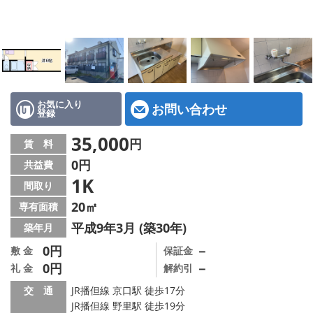
地図から探す
スタッフ紹介
店舗情報·アクセス
会社概要
お気に入り
お問い合わせ
登録
メールでお問い合わせ
35,000
円
賃 料
0円
共益費
1K
間取り
20㎡
専有面積
平成9年3月 (築30年)
築年月
0円
－
敷 金
保証金
0円
－
礼 金
解約引
交 通
JR播但線 京口駅 徒歩17分
JR播但線 野里駅 徒歩19分