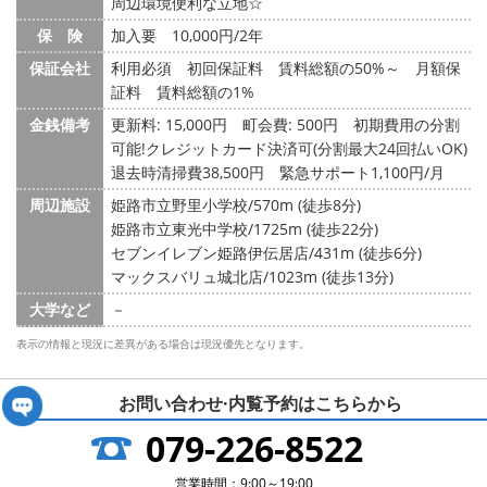
周辺環境便利な立地☆
保 険
加入要 10,000円/2年
保証会社
利用必須 初回保証料 賃料総額の50%～ 月額保
証料 賃料総額の1%
金銭備考
更新料: 15,000円
町会費: 500円
初期費用の分割
可能!クレジットカード決済可(分割最大24回払いOK)
退去時清掃費38,500円 緊急サポート1,100円/月
周辺施設
姫路市立野里小学校/570m (徒歩8分)
姫路市立東光中学校/1725m (徒歩22分)
セブンイレブン姫路伊伝居店/431m (徒歩6分)
マックスバリュ城北店/1023m (徒歩13分)
大学など
－
表示の情報と現況に差異がある場合は現況優先となります。
お問い合わせ·内覧予約は
こちらから
079-226-8522
営業時間：9:00～19:00