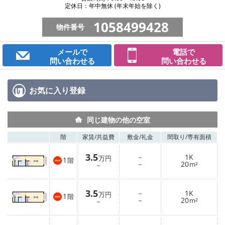
定休日：年中無休 (年末年始を除く)
1058499428
物件番号
メールで
電話で
問い合わせる
問い合わせる
お気に入り
登録
同じ建物の他の空室
階
家賃/
共益費
敷金/
礼金
間取り/
専有面積
3.5
－
1K
万円
1
階
－
20
－
m²
3.5
－
1K
万円
1
階
－
20
－
m²