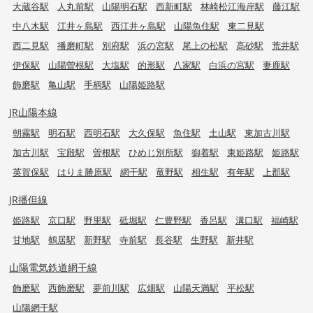
大蔵谷駅
人丸前駅
山陽明石駅
西新町駅
林崎松江海岸駅
藤江駅
中八木駅
江井ヶ島駅
西江井ヶ島駅
山陽魚住駅
東二見駅
西二見駅
播磨町駅
別府駅
浜の宮駅
尾上の松駅
高砂駅
荒井駅
伊保駅
山陽曽根駅
大塩駅
的形駅
八家駅
白浜の宮駅
妻鹿駅
飾磨駅
亀山駅
手柄駅
山陽姫路駅
JR山陽本線
朝霧駅
明石駅
西明石駅
大久保駅
魚住駅
土山駅
東加古川駅
加古川駅
宝殿駅
曽根駅
ひめじ別所駅
御着駅
東姫路駅
姫路駅
英賀保駅
はりま勝原駅
網干駅
竜野駅
相生駅
有年駅
上郡駅
JR播但線
姫路駅
京口駅
野里駅
砥堀駅
仁豊野駅
香呂駅
溝口駅
福崎駅
甘地駅
鶴居駅
新野駅
寺前駅
長谷駅
生野駅
新井駅
山陽電気鉄道網干線
飾磨駅
西飾磨駅
夢前川駅
広畑駅
山陽天満駅
平松駅
山陽網干駅