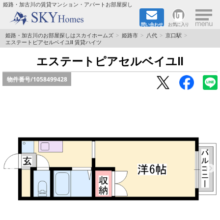
×
姫路・加古川の賃貸マンション・アパートお部屋探し
問い合わせ
お気に入り
TOPページ
姫路・加古川のお部屋探しはスカイホームズ
姫路市
八代
京口駅
エステートピアセルベイユⅡ 賃貸ハイツ
都市ガス·オール電化
エステートピアセルベイユⅡ
物件番号/
1058499428
☆新築物件☆
☆敷金＆礼金0円物件☆
☆ペット飼育可能物件☆
☆ネット無料☆
路線·駅から探す
地域から探す