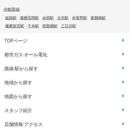
JR姫新線
姫路駅
播磨高岡駅
余部駅
太市駅
本竜野駅
東觜崎駅
播磨新宮駅
千本駅
西栗栖駅
三日月駅
TOPページ
都市ガス·オール電化
路線·駅から探す
地域から探す
地図から探す
スタッフ紹介
店舗情報·アクセス