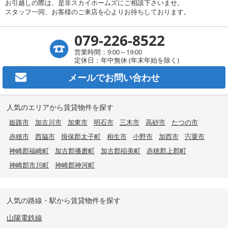
お引越しの際は、是非スカイホームズにご相談下さいませ。
スタッフ一同、お客様のご来店を心よりお待ちしております。
079-226-8522
営業時間：9:00～19:00
定休日：年中無休 (年末年始を除く)
メールで
お問い合わせ
人気のエリアから賃貸物件を探す
姫路市
加古川市
加東市
明石市
三木市
高砂市
たつの市
赤穂市
西脇市
揖保郡太子町
相生市
小野市
加西市
宍粟市
神崎郡福崎町
加古郡播磨町
加古郡稲美町
赤穂郡上郡町
神崎郡市川町
神崎郡神河町
人気の路線・駅から賃貸物件を探す
山陽電鉄線