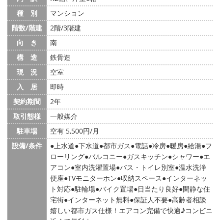
種 別
マンション
階数/階建
2階/3階建
向 き
南
構 造
鉄骨造
現 況
空室
入 居
即時
契約期間
2年
取引態様
一般媒介
駐車場
空有 5,500円/月
設備/条件
上水道
下水道
都市ガス
電話
冷房
暖房
給湯
フ
ローリング
バルコニー
ガスキッチン
シャワー
エ
アコン
室内洗濯置場
バス・トイレ別室
温水洗浄
便座
TVモニターホン
収納スペース
インターネッ
ト対応
駐輪場
バイク置場
日当たり良好
閑静な住
宅街
インターネット無料
保証人不要
高齢者相談
嬉しい都市ガス仕様！エアコン完備で快適♪コンビニ