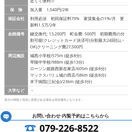
近くて便利☆
保 険
加入要 1,540円/2年
保証会社
利用必須 初回保証料70% 家賃集金の1%/月 更
新料1.5万/2年
金銭備考
鍵交換代: 13,200円
町会費: 500円
初期費用の分
割可能!クレジットカード決済可(分割最大24回払い
OK)クリーニング費27,500円
周辺施設
城西小学校/575m (徒歩8分)
琴陵中学校/988m (徒歩13分)
ローソン姫路西新在家店/605m (徒歩8分)
マックスバリュ城の西店/586m (徒歩8分)
木下病院(三紀会)/236m (徒歩3分)
大学など
－
表示の情報と現況に差異がある場合は現況優先となります。
お問い合わせ·内覧予約は
こちらから
079-226-8522