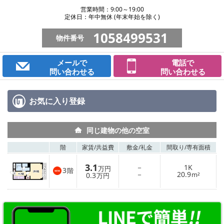
営業時間：9:00～19:00
定休日：年中無休 (年末年始を除く)
1058499531
物件番号
メールで
電話で
問い合わせる
問い合わせる
お気に入り
登録
同じ建物の他の空室
階
家賃/
共益費
敷金/
礼金
間取り/
専有面積
3.1
－
1K
万円
3
階
－
20.9
0.3
m²
万円