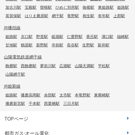
加古川駅
宝殿駅
曽根駅
ひめじ別所駅
御着駅
東姫路駅
姫路駅
英賀保駅
はりま勝原駅
網干駅
竜野駅
相生駅
有年駅
上郡駅
JR播但線
姫路駅
京口駅
野里駅
砥堀駅
仁豊野駅
香呂駅
溝口駅
福崎駅
甘地駅
鶴居駅
新野駅
寺前駅
長谷駅
生野駅
新井駅
山陽電気鉄道網干線
飾磨駅
西飾磨駅
夢前川駅
広畑駅
山陽天満駅
平松駅
山陽網干駅
JR姫新線
姫路駅
播磨高岡駅
余部駅
太市駅
本竜野駅
東觜崎駅
播磨新宮駅
千本駅
西栗栖駅
三日月駅
TOPページ
都市ガス·オール電化