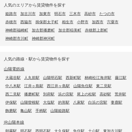
人気のエリアから賃貸物件を探す
姫路市
加古川市
加東市
明石市
三木市
高砂市
たつの市
赤穂市
西脇市
揖保郡太子町
相生市
小野市
加西市
宍粟市
神崎郡福崎町
加古郡播磨町
加古郡稲美町
赤穂郡上郡町
神崎郡市川町
神崎郡神河町
人気の路線・駅から賃貸物件を探す
山陽電鉄線
大蔵谷駅
人丸前駅
山陽明石駅
西新町駅
林崎松江海岸駅
藤江駅
中八木駅
江井ヶ島駅
西江井ヶ島駅
山陽魚住駅
東二見駅
西二見駅
播磨町駅
別府駅
浜の宮駅
尾上の松駅
高砂駅
荒井駅
伊保駅
山陽曽根駅
大塩駅
的形駅
八家駅
白浜の宮駅
妻鹿駅
飾磨駅
亀山駅
手柄駅
山陽姫路駅
JR山陽本線
朝霧駅
明石駅
西明石駅
大久保駅
魚住駅
土山駅
東加古川駅