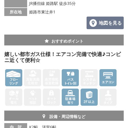
JR播但線 姫路駅 徒歩35分
所在地
姫路市東辻井1
地図を見る
おすすめポイント
嬉しい都市ガス仕様！エアコン完備で快適♪コンビ
ニ近くて便利☆
設備・周辺情報など
内 訳
K2帖、洋室6帖