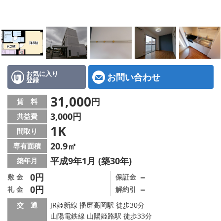
地図から探す
スタッフ紹介
店舗情報·アクセス
会社概要
お気に入り
お問い合わせ
登録
メールでお問い合わせ
31,000
円
賃 料
3,000円
共益費
1K
間取り
20.9㎡
専有面積
平成9年1月 (築30年)
築年月
0円
－
敷 金
保証金
0円
－
礼 金
解約引
交 通
JR姫新線 播磨高岡駅 徒歩30分
山陽電鉄線 山陽姫路駅 徒歩33分