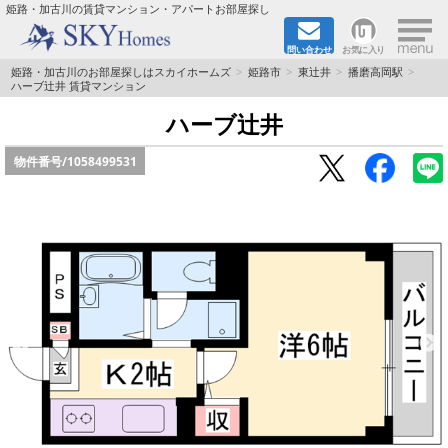
×
姫路・加古川の賃貸マンション・アパートお部屋探し
問い合わせ
お気に入り
TOPページ
姫路・加古川のお部屋探しはスカイホームズ
姫路市
東辻井
播磨高岡駅
ハーブ辻井 賃貸マンション
都市ガス·オール電化
ハーブ辻井
物件番号/
1058499531
☆新築物件☆
☆敷金＆礼金0円物件☆
☆ペット飼育可能物件☆
☆ネット無料☆
路線·駅から探す
地域から探す