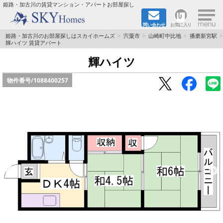
×
姫路・加古川の賃貸マンション・アパートお部屋探し
問い合わせ
お気に入り
TOPページ
姫路・加古川のお部屋探しはスカイホームズ
宍粟市
山崎町中比地
播磨新宮駅
輝ハイツ 賃貸アパート
都市ガス·オール電化
輝ハイツ
物件番号/
1088400257
☆新築物件☆
☆敷金＆礼金0円物件☆
☆ペット飼育可能物件☆
☆ネット無料☆
路線·駅から探す
地域から探す