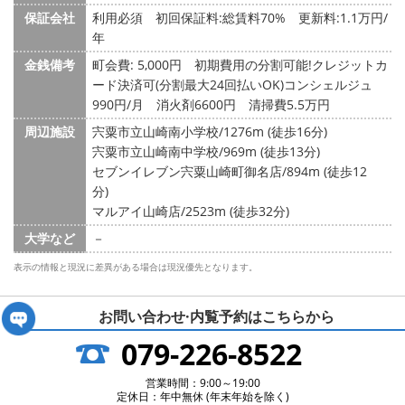
保証会社
利用必須 初回保証料:総賃料70% 更新料:1.1万円/
年
金銭備考
町会費: 5,000円
初期費用の分割可能!クレジットカ
ード決済可(分割最大24回払いOK)コンシェルジュ
990円/月 消火剤6600円 清掃費5.5万円
周辺施設
宍粟市立山崎南小学校/1276m (徒歩16分)
宍粟市立山崎南中学校/969m (徒歩13分)
セブンイレブン宍粟山崎町御名店/894m (徒歩12
分)
マルアイ山崎店/2523m (徒歩32分)
大学など
－
表示の情報と現況に差異がある場合は現況優先となります。
お問い合わせ·内覧予約は
こちらから
079-226-8522
営業時間：9:00～19:00
定休日：年中無休 (年末年始を除く)