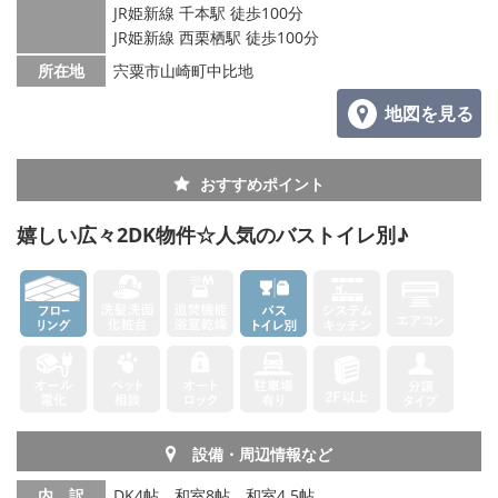
JR姫新線 千本駅 徒歩100分
JR姫新線 西栗栖駅 徒歩100分
所在地
宍粟市山崎町中比地
地図を見る
おすすめポイント
嬉しい広々2DK物件☆人気のバストイレ別♪
設備・周辺情報など
内 訳
DK4帖、和室8帖、和室4.5帖