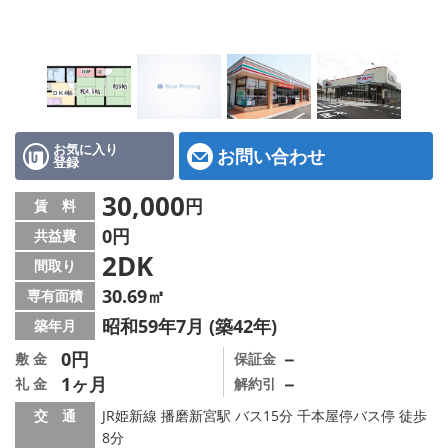
地図から探す
スタッフ紹介
店舗情報·アクセス
会社概要
お気に入り
お問い合わせ
登録
メールでお問い合わせ
30,000
円
賃 料
0円
共益費
2DK
間取り
30.69㎡
専有面積
昭和59年7月 (築42年)
築年月
0円
－
敷 金
保証金
1ヶ月
－
礼 金
解約引
交 通
JR姫新線 播磨新宮駅 バス15分 千本屋停バス停 徒歩
8分