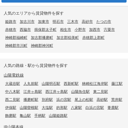
人気のエリアから賃貸物件を探す
姫路市
加古川市
加東市
明石市
三木市
高砂市
たつの市
赤穂市
西脇市
揖保郡太子町
相生市
小野市
加西市
宍粟市
神崎郡福崎町
加古郡播磨町
加古郡稲美町
赤穂郡上郡町
神崎郡市川町
神崎郡神河町
人気の路線・駅から賃貸物件を探す
山陽電鉄線
大蔵谷駅
人丸前駅
山陽明石駅
西新町駅
林崎松江海岸駅
藤江駅
中八木駅
江井ヶ島駅
西江井ヶ島駅
山陽魚住駅
東二見駅
西二見駅
播磨町駅
別府駅
浜の宮駅
尾上の松駅
高砂駅
荒井駅
伊保駅
山陽曽根駅
大塩駅
的形駅
八家駅
白浜の宮駅
妻鹿駅
飾磨駅
亀山駅
手柄駅
山陽姫路駅
JR山陽本線