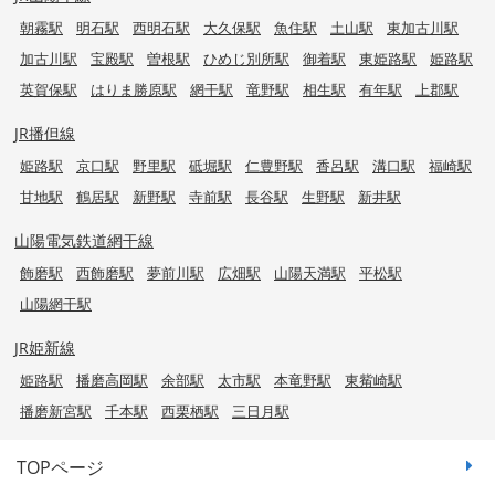
朝霧駅
明石駅
西明石駅
大久保駅
魚住駅
土山駅
東加古川駅
加古川駅
宝殿駅
曽根駅
ひめじ別所駅
御着駅
東姫路駅
姫路駅
英賀保駅
はりま勝原駅
網干駅
竜野駅
相生駅
有年駅
上郡駅
JR播但線
姫路駅
京口駅
野里駅
砥堀駅
仁豊野駅
香呂駅
溝口駅
福崎駅
甘地駅
鶴居駅
新野駅
寺前駅
長谷駅
生野駅
新井駅
山陽電気鉄道網干線
飾磨駅
西飾磨駅
夢前川駅
広畑駅
山陽天満駅
平松駅
山陽網干駅
JR姫新線
姫路駅
播磨高岡駅
余部駅
太市駅
本竜野駅
東觜崎駅
播磨新宮駅
千本駅
西栗栖駅
三日月駅
TOPページ