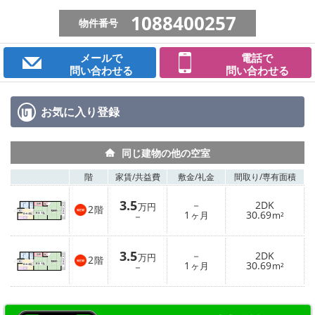
1088400257
物件番号
メールで
電話で
問い合わせる
問い合わせる
お気に入り
登録
同じ建物の他の空室
階
家賃/
共益費
敷金/
礼金
間取り/
専有面積
3.5
－
2DK
万円
2
階
1
30.69
－
ヶ月
m²
3.5
－
2DK
万円
2
階
1
30.69
－
ヶ月
m²