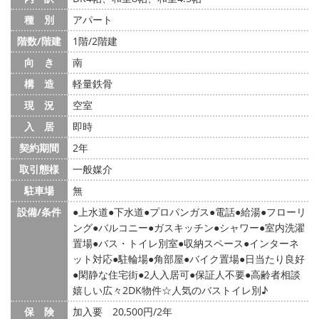
種 別
アパート
階数/階建
1階/2階建
向 き
南
構 造
軽量鉄骨
現 況
空室
入 居
即時
契約期間
2年
取引態様
一般媒介
駐車場
無
設備/条件
上水道
下水道
プロパンガス
電話
給湯
フローリ
ング
バルコニー
ガスキッチン
シャワー
室内洗濯
置場
バス・トイレ別室
収納スペース
インターネ
ット対応
駐輪場
角部屋
バイク置場
日当たり良好
閑静な住宅街
2人入居可
保証人不要
高齢者相談
嬉しい広々2DK物件☆人気のバストイレ別♪
保 険
加入要 20,500円/2年