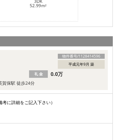
3DK
52.99
m²
物件番号/
1128414596
平成元年9月 築
0.0万
礼 金
英賀保駅 徒歩24分
備考に詳細をご記入下さい）