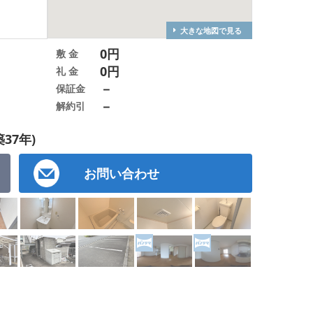
大きな地図で見る
0円
敷 金
0円
礼 金
－
保証金
－
解約引
37年)
お問い合わせ