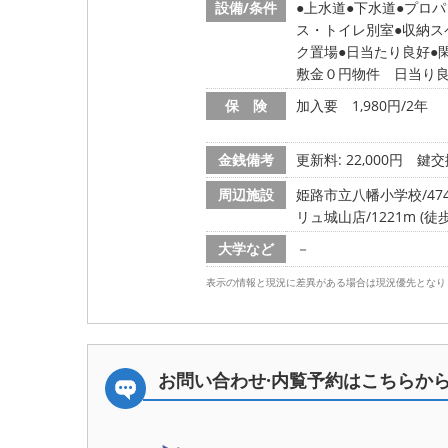
設備/条件
上水道
下水道
プロパ
ス・トイレ別室
収納ス
ク置場
日当たり良好
敷金０円物件 日当り
保 険
加入要 1,980円/2年
金銭備考
更新料: 22,000円
鍵交換
周辺施設
姫路市立八幡小学校/474
リュ城山店/1221m (徒歩
大学など
－
表示の情報と現況に差異がある場合は現況優先となり
お問い合わせ·内覧予約は
こちらか