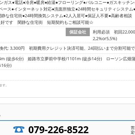
ンガス
電話
冷房
暖房
給湯
フローリング
バルコニー
ガスキッチン
ペース
インターネット対応
洗面所独立
24時間セキュリティシステム
閑静な住宅街
24時間換気システム
2人入居可
保証人不要
高齢者相談
良好です 閑静な住宅街 短期契約もご相談可能☆
保証会社
利用必須 初回22,0
2,2%or5,5%)
代: 3,300円
初期費用クレジット決済可能、24回払いまで分割可能で
m (徒歩6分)
姫路市立夢前中学校/1101m (徒歩14分)
ローソン広畑蒲田
16分)
ます。
ら
079-226-8522
営
定