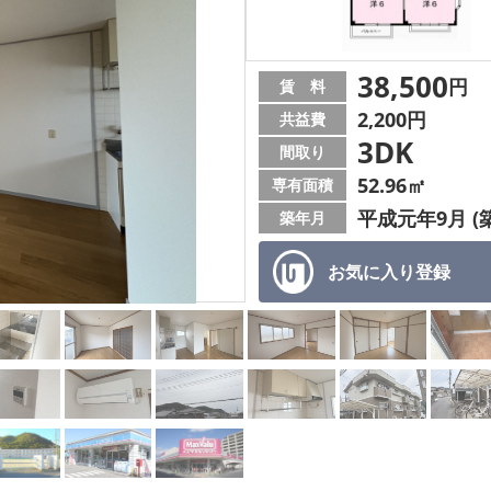
38,500
円
賃 料
2,200円
共益費
3DK
間取り
52.96㎡
専有面積
平成元年9月 (築
築年月
お気に入り
登録