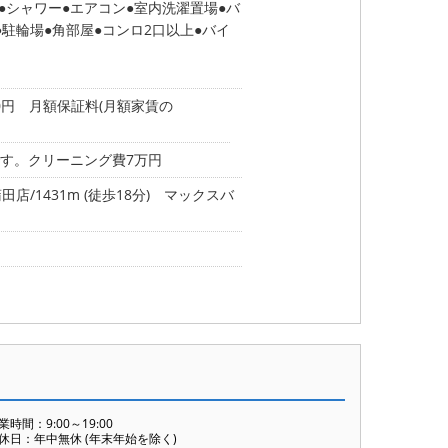
シャワー
エアコン
室内洗濯置場
バ
駐輪場
角部屋
コンロ2口以上
バイ
00円 月額保証料(月額家賃の
す。クリーニング費7万円
店/1431m (徒歩18分)
マックスバ
業時間：9:00～19:00
休日：年中無休 (年末年始を除く)