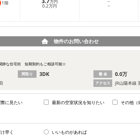
3.7
－
万円
1
階
－
0.2
万円
物件のお問い合わせ
閑静な住宅街 短期契約もご相談可能☆
3DK
0.0万
間取り
敷 金
田
JR山陽本線 
アクセス
実際に見たい
最新の空室状況を知りたい
その他（
だけ早く
いいものがあれば