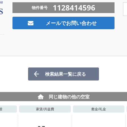
1128414596
物件番号
メールでお問い合わせ
検索結果一覧に戻る
同じ建物の他の空室
階
家賃/
共益費
敷金/
礼金