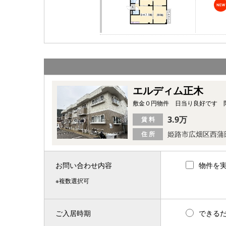
エルディム正木
敷金０円物件 日当り良好です 
3.9万
賃 料
姫路市広畑区西蒲
住 所
お問い合わせ内容
物件を
※複数選択可
ご入居時期
できる