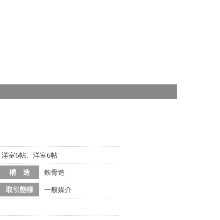
帖、洋室6帖、洋室6帖
構 造
鉄骨造
取引態様
一般媒介