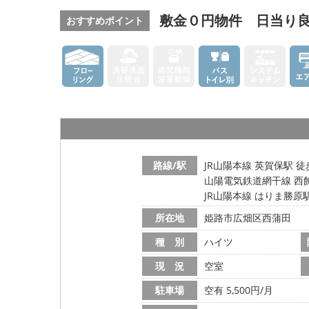
敷金０円物件 日当り
おすすめポイント
路線/駅
JR山陽本線 英賀保駅 徒
山陽電気鉄道網干線 西飾
JR山陽本線 はりま勝原駅
所在地
姫路市広畑区西蒲田
種 別
ハイツ
現 況
空室
駐車場
空有 5,500円/月