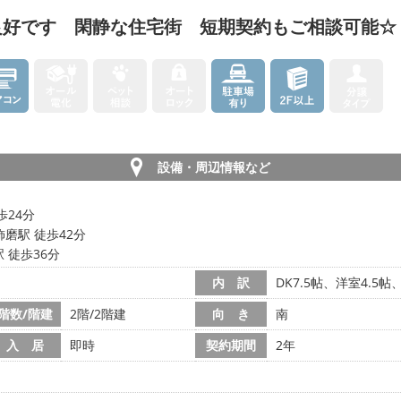
良好です 閑静な住宅街 短期契約もご相談可能☆
設備・周辺情報など
歩24分
磨駅 徒歩42分
 徒歩36分
内 訳
DK7.5帖、洋室4.5
階数/階建
2階/2階建
向 き
南
入 居
即時
契約期間
2年