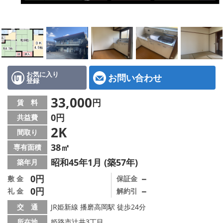
地図から探す
スタッフ紹介
店舗情報·アクセス
会社概要
お気に入り
お問い合わせ
登録
メールでお問い合わせ
33,000
円
賃 料
0円
共益費
2K
間取り
38㎡
専有面積
昭和45年1月 (築57年)
築年月
0円
－
敷 金
保証金
0円
－
礼 金
解約引
交 通
JR姫新線 播磨高岡駅 徒歩24分
所在地
姫路市辻井3丁目