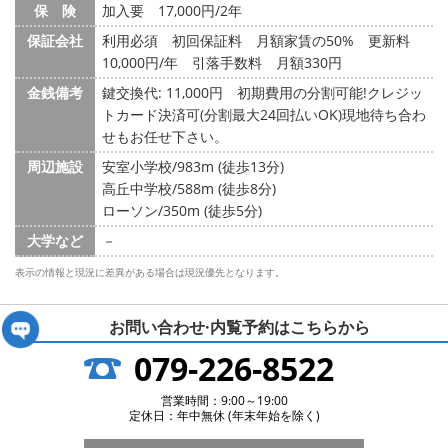
保 険
加入要 17,000円/2年
保証会社
利用必須 初回保証料 月額家賃の50% 更新料
10,000円/年 引落手数料 月額330円
金銭備考
鍵交換代: 11,000円
初期費用の分割可能!クレジッ
トカード決済可(分割最大24回払いOK)現地待ち合わ
せもお任せ下さい。
周辺施設
安室小学校/983m (徒歩13分)
高丘中学校/588m (徒歩8分)
ローソン/350m (徒歩5分)
大学など
－
表示の情報と現況に差異がある場合は現況優先となります。
お問い合わせ·内覧予約は
こちらから
079-226-8522
営業時間：9:00～19:00
定休日：年中無休 (年末年始を除く)