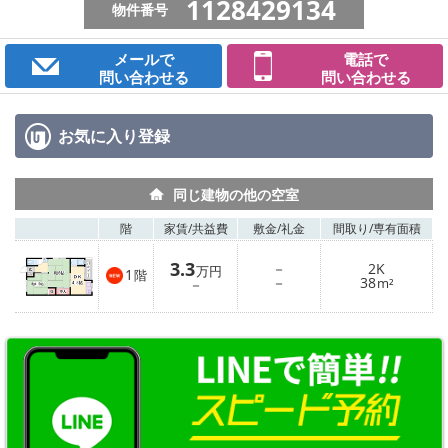
1128429134
物件番号
メールで
電話で
問い合わせる
問い合わせる
お気に入り
登録
同じ建物の他の空室
階
家賃/
共益費
敷金/
礼金
間取り/
専有面積
3.3
－
2K
万円
1
階
－
38
－
m²