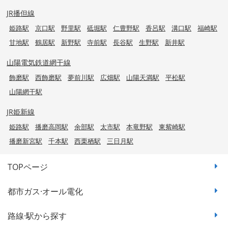
JR播但線
姫路駅
京口駅
野里駅
砥堀駅
仁豊野駅
香呂駅
溝口駅
福崎駅
甘地駅
鶴居駅
新野駅
寺前駅
長谷駅
生野駅
新井駅
山陽電気鉄道網干線
飾磨駅
西飾磨駅
夢前川駅
広畑駅
山陽天満駅
平松駅
山陽網干駅
JR姫新線
姫路駅
播磨高岡駅
余部駅
太市駅
本竜野駅
東觜崎駅
播磨新宮駅
千本駅
西栗栖駅
三日月駅
TOPページ
都市ガス·オール電化
路線·駅から探す