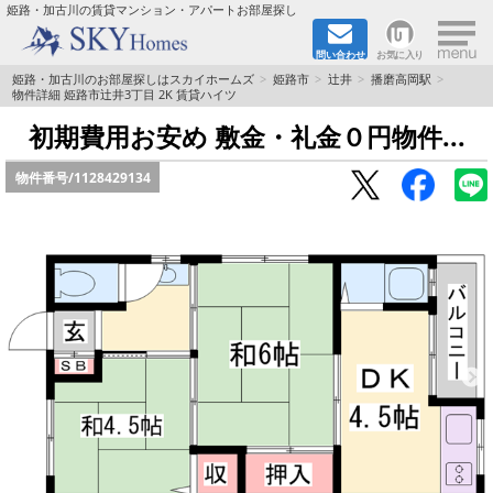
×
姫路・加古川の賃貸マンション・アパートお部屋探し
問い合わせ
お気に入り
TOPページ
姫路・加古川のお部屋探しはスカイホームズ
姫路市
辻井
播磨高岡駅
物件詳細 姫路市辻井3丁目 2K 賃貸ハイツ
都市ガス·オール電化
初期費用お安め 敷金・礼金０円物件...
物件番号/
1128429134
☆新築物件☆
☆敷金＆礼金0円物件☆
☆ペット飼育可能物件☆
☆ネット無料☆
路線·駅から探す
地域から探す