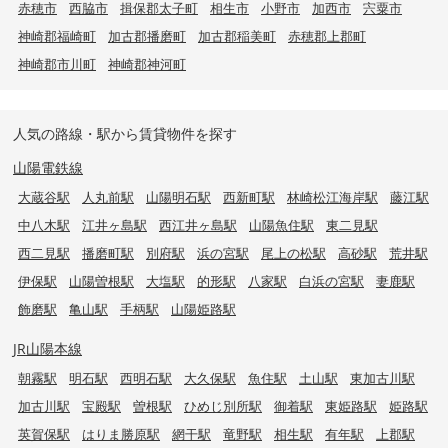
赤穂市
西脇市
揖保郡太子町
相生市
小野市
加西市
宍粟市
神崎郡福崎町
加古郡播磨町
加古郡稲美町
赤穂郡上郡町
神崎郡市川町
神崎郡神河町
人気の路線・駅から賃貸物件を探す
山陽電鉄線
大蔵谷駅
人丸前駅
山陽明石駅
西新町駅
林崎松江海岸駅
藤江駅
中八木駅
江井ヶ島駅
西江井ヶ島駅
山陽魚住駅
東二見駅
西二見駅
播磨町駅
別府駅
浜の宮駅
尾上の松駅
高砂駅
荒井駅
伊保駅
山陽曽根駅
大塩駅
的形駅
八家駅
白浜の宮駅
妻鹿駅
飾磨駅
亀山駅
手柄駅
山陽姫路駅
JR山陽本線
朝霧駅
明石駅
西明石駅
大久保駅
魚住駅
土山駅
東加古川駅
加古川駅
宝殿駅
曽根駅
ひめじ別所駅
御着駅
東姫路駅
姫路駅
英賀保駅
はりま勝原駅
網干駅
竜野駅
相生駅
有年駅
上郡駅