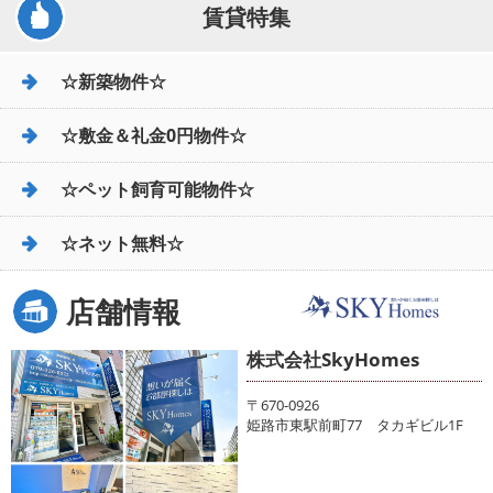
賃貸特集
☆新築物件☆
☆敷金＆礼金0円物件☆
☆ペット飼育可能物件☆
☆ネット無料☆
店舗情報
株式会社SkyHomes
〒670-0926
姫路市東駅前町77 タカギビル1F