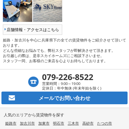
店舗情報・アクセスはこちら
姫路・加古川を中心に兵庫県下の全ての賃貸物件をご紹介させて頂いて
おります。
どんな些細なお悩みでも、弊社スタッフが即解決させて頂きます。
お引越しの際は、是非スカイホームズにご相談下さいませ。
スタッフ一同、お客様のご来店を心よりお待ちしております。
079-226-8522
営業時間：9:00～19:00
定休日：年中無休 (年末年始を除く)
メールで
お問い合わせ
人気のエリアから賃貸物件を探す
姫路市
加古川市
加東市
明石市
三木市
高砂市
たつの市