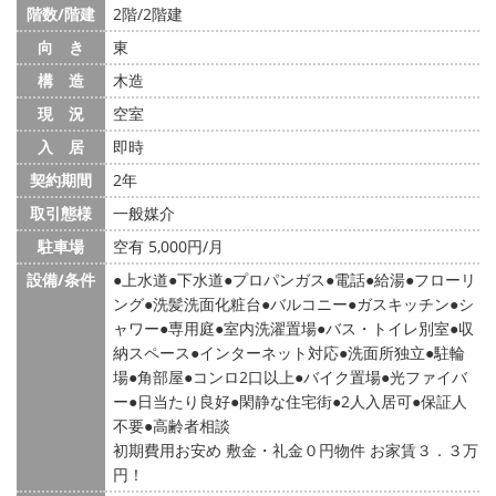
階数/階建
2階/2階建
向 き
東
構 造
木造
現 況
空室
入 居
即時
契約期間
2年
取引態様
一般媒介
駐車場
空有 5,000円/月
設備/条件
上水道
下水道
プロパンガス
電話
給湯
フローリ
ング
洗髪洗面化粧台
バルコニー
ガスキッチン
シ
ャワー
専用庭
室内洗濯置場
バス・トイレ別室
収
納スペース
インターネット対応
洗面所独立
駐輪
場
角部屋
コンロ2口以上
バイク置場
光ファイバ
ー
日当たり良好
閑静な住宅街
2人入居可
保証人
不要
高齢者相談
初期費用お安め 敷金・礼金０円物件 お家賃３．３万
円！