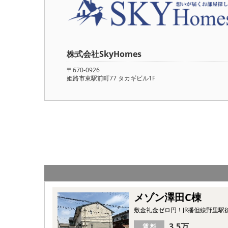
株式会社SkyHomes
〒670-0926
姫路市東駅前町77 タカギビル1F
メゾン澤田C棟
敷金礼金ゼロ円！JR播但線野里
3.5万
賃 料