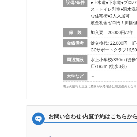
設備/条件
上水道
下水道
プロパ
ス・トイレ別室
温水洗
な住宅街
2人入居可
敷金礼金ゼロ円！JR播
保 険
加入要 20,000円/2年
金銭備考
鍵交換代: 22,000円
町
GCサポートクラブ16,5
周辺施設
水上小学校/830m (徒歩1
店/183m (徒歩3分)
大学など
－
表示の情報と現況に差異がある場合は現況優先となり
お問い合わせ·内覧予約は
こちらか