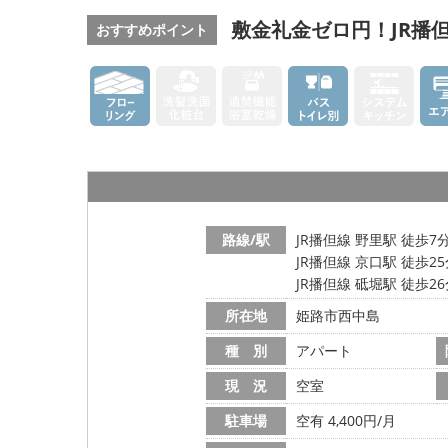
敷金礼金ゼロ円！JR播
おすすめポイント
路線/駅
JR播但線 野里駅 徒歩7
JR播但線 京口駅 徒歩2
JR播但線 砥堀駅 徒歩2
所在地
姫路市西中島
種 別
アパート
現 況
空室
駐車場
空有 4,400円/月