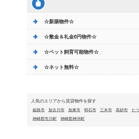
☆新築物件☆
☆敷金＆礼金0円物件☆
☆ペット飼育可能物件☆
☆ネット無料☆
人気のエリアから賃貸物件を探す
姫路市
加古川市
加東市
明石市
三木市
高砂市
た
神崎郡市川町
神崎郡神河町