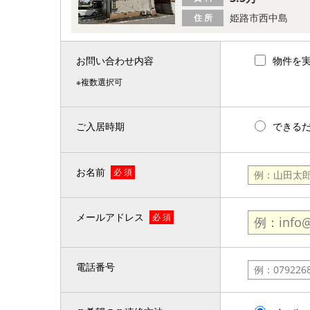
姫路市西中島
住 所
お問い合わせ内容
物件を
※複数選択可
ご入居時期
できる
お名前
必 須
メールアドレス
必 須
電話番号