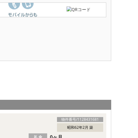
物件番号/
1128431681
昭和62年2月 築
0ヶ月
礼 金