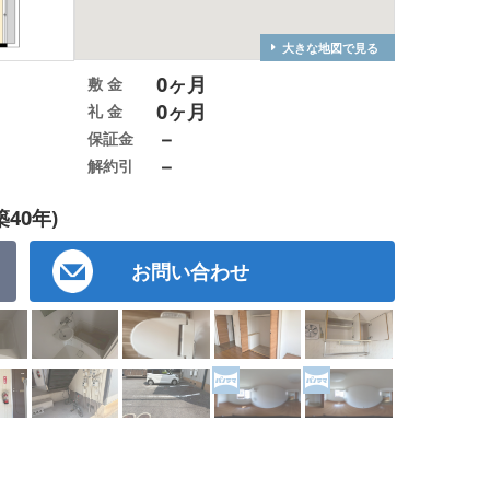
大きな地図で見る
0ヶ月
敷 金
0ヶ月
礼 金
－
保証金
－
解約引
築40年)
お問い合わせ