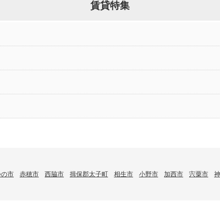
賃貸特集
つの市
赤穂市
西脇市
揖保郡太子町
相生市
小野市
加西市
宍粟市