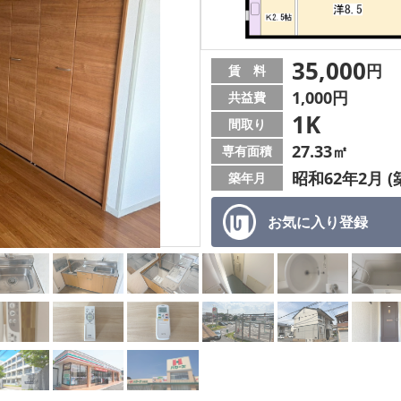
35,000
円
賃 料
1,000円
共益費
1K
間取り
27.33㎡
専有面積
昭和62年2月 (
築年月
お気に入り
登録