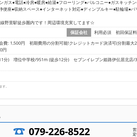
ンガス
電話
冷房
暖房
給湯
フローリング
バルコニー
ガスキッチン
浄便座
収納スペース
インターネット対応
ディンプルキー
駐輪場
バ
但線野里駅徒歩圏内です！周辺環境充実してます☆
保証会社
利用必須 初回保証料
会費: 1,500円
初期費用の分割可能!クレジットカード決済可(分割最大24
00円
1分)
増位中学校/951m (徒歩12分)
セブンイレブン姫路伊伝居北店/390
ます。
ら
079-226-8522
営
定