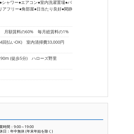
シャワー
エアコン
室内洗濯置場
バ
リアフリー
角部屋
日当たり良好
閑静
 月額賃料の60% 毎月総賃料の1%
回払いOK) 室内清掃費33,000円
m (徒歩5分)
ハローズ野里
業時間：9:00～19:00
休日：年中無休 (年末年始を除く)