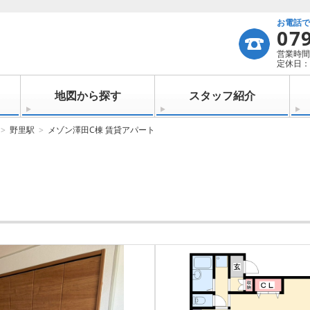
お電話
07
営業時間：
定休日：
地図から探す
スタッフ紹介
野里駅
メゾン澤田C棟 賃貸アパート