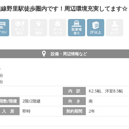
但線野里駅徒歩圏内です！周辺環境充実してます☆
設備・周辺情報など
分
5分
6分
内 訳
K2.5帖、洋室8.5帖
階数/階建
2階/2階建
向 き
南
入 居
即時
契約期間
2年