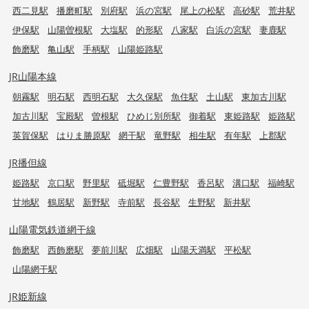
西二見駅
播磨町駅
別府駅
浜の宮駅
尾上の松駅
高砂駅
荒井駅
伊保駅
山陽曽根駅
大塩駅
的形駅
八家駅
白浜の宮駅
妻鹿駅
飾磨駅
亀山駅
手柄駅
山陽姫路駅
JR山陽本線
朝霧駅
明石駅
西明石駅
大久保駅
魚住駅
土山駅
東加古川駅
加古川駅
宝殿駅
曽根駅
ひめじ別所駅
御着駅
東姫路駅
姫路駅
英賀保駅
はりま勝原駅
網干駅
竜野駅
相生駅
有年駅
上郡駅
JR播但線
姫路駅
京口駅
野里駅
砥堀駅
仁豊野駅
香呂駅
溝口駅
福崎駅
甘地駅
鶴居駅
新野駅
寺前駅
長谷駅
生野駅
新井駅
山陽電気鉄道網干線
飾磨駅
西飾磨駅
夢前川駅
広畑駅
山陽天満駅
平松駅
山陽網干駅
JR姫新線