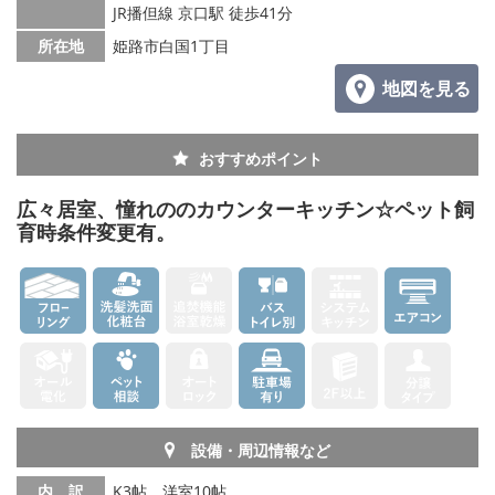
JR播但線 京口駅 徒歩41分
所在地
姫路市白国1丁目
地図を見る
おすすめポイント
広々居室、憧れののカウンターキッチン☆ペット飼
育時条件変更有。
設備・周辺情報など
内 訳
K3帖、洋室10帖