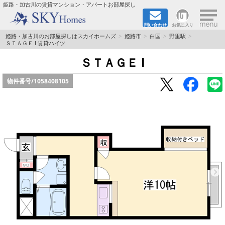
×
姫路・加古川の賃貸マンション・アパートお部屋探し
問い合わせ
お気に入り
TOPページ
姫路・加古川のお部屋探しはスカイホームズ
姫路市
白国
野里駅
ＳＴＡＧＥ I 賃貸ハイツ
都市ガス·オール電化
ＳＴＡＧＥ I
物件番号/
1058408105
☆新築物件☆
☆敷金＆礼金0円物件☆
☆ペット飼育可能物件☆
☆ネット無料☆
路線·駅から探す
地域から探す