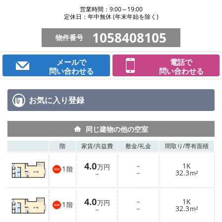
営業時間：9:00～19:00
定休日：年中無休 (年末年始を除く)
1058408105
物件番号
メールで
電話で
問い合わせる
問い合わせる
お気に入り
登録
同じ建物の他の空室
階
家賃/
共益費
敷金/
礼金
間取り/
専有面積
4.0
－
1K
万円
1
階
－
32.3
－
m²
4.0
－
1K
万円
1
階
－
32.3
－
m²