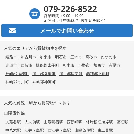
079-226-8522
営業時間：9:00～19:00
定休日：年中無休 (年末年始を除く)
メールで
お問い合わせ
人気のエリアから賃貸物件を探す
姫路市
加古川市
加東市
明石市
三木市
高砂市
たつの市
赤穂市
西脇市
揖保郡太子町
相生市
小野市
加西市
宍粟市
神崎郡福崎町
加古郡播磨町
加古郡稲美町
赤穂郡上郡町
神崎郡市川町
神崎郡神河町
人気の路線・駅から賃貸物件を探す
山陽電鉄線
大蔵谷駅
人丸前駅
山陽明石駅
西新町駅
林崎松江海岸駅
藤江駅
中八木駅
江井ヶ島駅
西江井ヶ島駅
山陽魚住駅
東二見駅