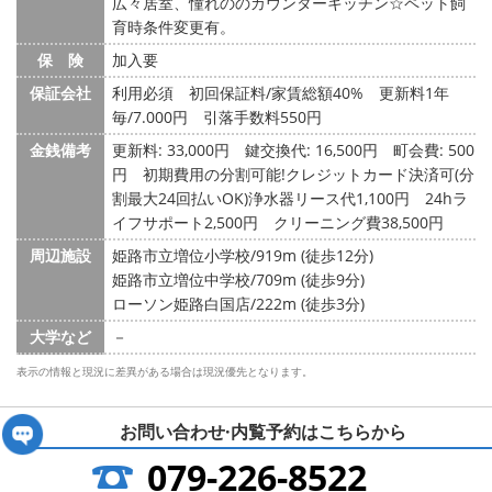
広々居室、憧れののカウンターキッチン☆ペット飼
育時条件変更有。
保 険
加入要
保証会社
利用必須 初回保証料/家賃総額40% 更新料1年
毎/7.000円 引落手数料550円
金銭備考
更新料: 33,000円
鍵交換代: 16,500円
町会費: 500
円
初期費用の分割可能!クレジットカード決済可(分
割最大24回払いOK)浄水器リース代1,100円 24hラ
イフサポート2,500円 クリーニング費38,500円
周辺施設
姫路市立増位小学校/919m (徒歩12分)
姫路市立増位中学校/709m (徒歩9分)
ローソン姫路白国店/222m (徒歩3分)
大学など
－
表示の情報と現況に差異がある場合は現況優先となります。
お問い合わせ·内覧予約は
こちらから
079-226-8522