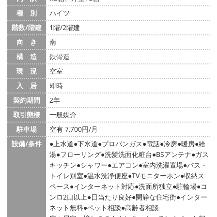
種 別
ハイツ
階数/階建
1階/2階建
向 き
南
構 造
鉄骨造
現 況
空室
入 居
即時
契約期間
2年
取引態様
一般媒介
駐車場
空有 7,700円/月
設備/条件
上水道
下水道
プロパンガス
電話
冷房
暖房
給
湯
フローリング
洗髪洗面化粧台
BSアンテナ
ガス
キッチン
シャワー
エアコン
室内洗濯置場
バス・
トイレ別室
温水洗浄便座
TVモニターホン
収納ス
ペース
インターネット対応
洗面所独立
駐輪場
コ
ンロ2口以上
日当たり良好
閑静な住宅街
インター
ネット無料
ペット相談
高齢者相談