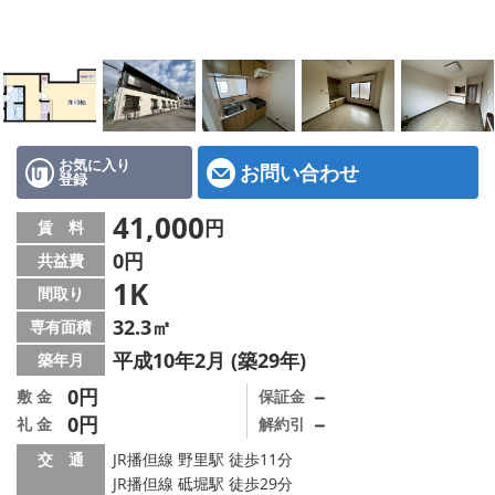
地図から探す
スタッフ紹介
店舗情報·アクセス
会社概要
お気に入り
お問い合わせ
登録
メールでお問い合わせ
41,000
円
賃 料
0円
共益費
1K
間取り
32.3㎡
専有面積
平成10年2月 (築29年)
築年月
0円
－
敷 金
保証金
0円
－
礼 金
解約引
交 通
JR播但線 野里駅 徒歩11分
JR播但線 砥堀駅 徒歩29分