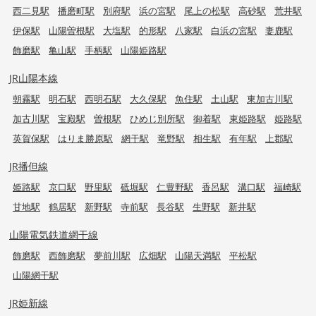
西二見駅
播磨町駅
別府駅
浜の宮駅
尾上の松駅
高砂駅
荒井駅
伊保駅
山陽曽根駅
大塩駅
的形駅
八家駅
白浜の宮駅
妻鹿駅
飾磨駅
亀山駅
手柄駅
山陽姫路駅
JR山陽本線
朝霧駅
明石駅
西明石駅
大久保駅
魚住駅
土山駅
東加古川駅
加古川駅
宝殿駅
曽根駅
ひめじ別所駅
御着駅
東姫路駅
姫路駅
英賀保駅
はりま勝原駅
網干駅
竜野駅
相生駅
有年駅
上郡駅
JR播但線
姫路駅
京口駅
野里駅
砥堀駅
仁豊野駅
香呂駅
溝口駅
福崎駅
甘地駅
鶴居駅
新野駅
寺前駅
長谷駅
生野駅
新井駅
山陽電気鉄道網干線
飾磨駅
西飾磨駅
夢前川駅
広畑駅
山陽天満駅
平松駅
山陽網干駅
JR姫新線