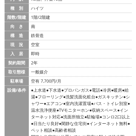
種 別
ハイツ
階数/階建
1階/2階建
向 き
南
構 造
鉄骨造
現 況
空室
入 居
即時
契約期間
2年
取引態様
一般媒介
駐車場
空有 7,700円/月
設備/条件
上水道
下水道
プロパンガス
電話
冷房
暖房
給
湯
フローリング
洗髪洗面化粧台
ガスキッチン
シ
ャワー
エアコン
室内洗濯置場
バス・トイレ別室
温水洗浄便座
TVモニターホン
収納スペース
イン
ターネット対応
洗面所独立
駐輪場
コンロ2口以上
日当たり良好
閑静な住宅街
インターネット無料
ペット相談
高齢者相談