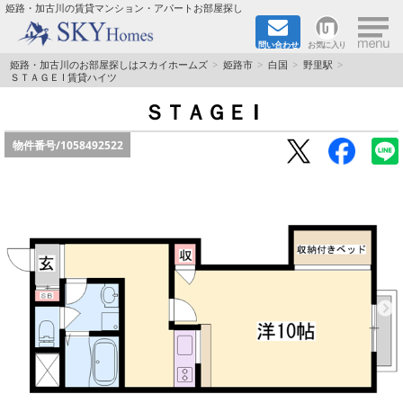
×
姫路・加古川の賃貸マンション・アパートお部屋探し
問い合わせ
お気に入り
TOPページ
姫路・加古川のお部屋探しはスカイホームズ
姫路市
白国
野里駅
ＳＴＡＧＥ I 賃貸ハイツ
都市ガス·オール電化
ＳＴＡＧＥ I
物件番号/
1058492522
☆新築物件☆
☆敷金＆礼金0円物件☆
☆ペット飼育可能物件☆
☆ネット無料☆
路線·駅から探す
地域から探す