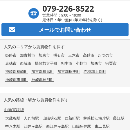
079-226-8522
営業時間：9:00～19:00
定休日：年中無休 (年末年始を除く)
メールで
お問い合わせ
人気のエリアから賃貸物件を探す
姫路市
加古川市
加東市
明石市
三木市
高砂市
たつの市
赤穂市
西脇市
揖保郡太子町
相生市
小野市
加西市
宍粟市
神崎郡福崎町
加古郡播磨町
加古郡稲美町
赤穂郡上郡町
神崎郡市川町
神崎郡神河町
人気の路線・駅から賃貸物件を探す
山陽電鉄線
大蔵谷駅
人丸前駅
山陽明石駅
西新町駅
林崎松江海岸駅
藤江駅
中八木駅
江井ヶ島駅
西江井ヶ島駅
山陽魚住駅
東二見駅