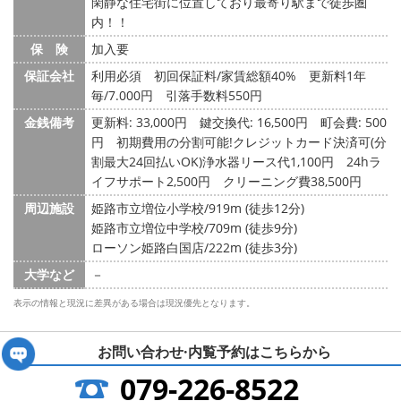
閑静な住宅街に位置しており最寄り駅まで徒歩圏
内！！
保 険
加入要
保証会社
利用必須 初回保証料/家賃総額40% 更新料1年
毎/7.000円 引落手数料550円
金銭備考
更新料: 33,000円
鍵交換代: 16,500円
町会費: 500
円
初期費用の分割可能!クレジットカード決済可(分
割最大24回払いOK)浄水器リース代1,100円 24hラ
イフサポート2,500円 クリーニング費38,500円
周辺施設
姫路市立増位小学校/919m (徒歩12分)
姫路市立増位中学校/709m (徒歩9分)
ローソン姫路白国店/222m (徒歩3分)
大学など
－
表示の情報と現況に差異がある場合は現況優先となります。
お問い合わせ·内覧予約は
こちらから
079-226-8522