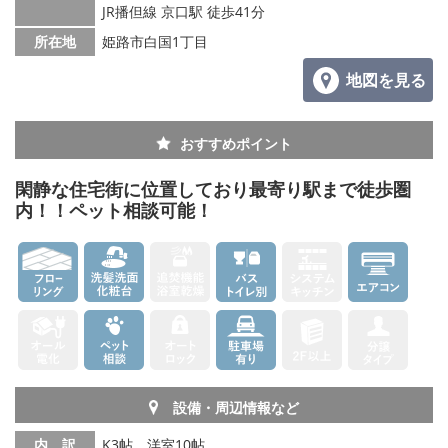
JR播但線 京口駅 徒歩41分
所在地
姫路市白国1丁目
地図を見る
おすすめポイント
閑静な住宅街に位置しており最寄り駅まで徒歩圏
内！！ペット相談可能！
設備・周辺情報など
内 訳
K3帖、洋室10帖