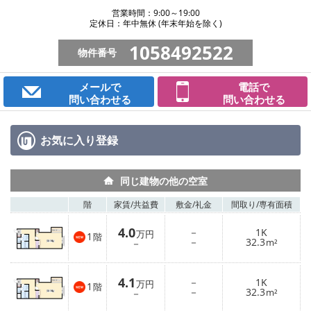
営業時間：9:00～19:00
定休日：年中無休 (年末年始を除く)
1058492522
物件番号
メールで
電話で
問い合わせる
問い合わせる
お気に入り
登録
同じ建物の他の空室
階
家賃/
共益費
敷金/
礼金
間取り/
専有面積
4.0
－
1K
万円
1
階
－
32.3
－
m²
4.1
－
1K
万円
1
階
－
32.3
－
m²