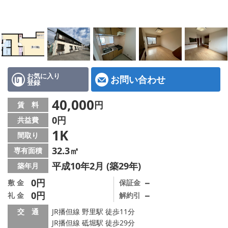
地図から探す
スタッフ紹介
店舗情報·アクセス
会社概要
お気に入り
お問い合わせ
登録
メールでお問い合わせ
40,000
円
賃 料
0円
共益費
1K
間取り
32.3㎡
専有面積
平成10年2月 (築29年)
築年月
0円
－
敷 金
保証金
0円
－
礼 金
解約引
交 通
JR播但線 野里駅 徒歩11分
JR播但線 砥堀駅 徒歩29分