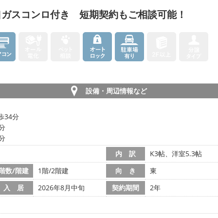
口ガスコンロ付き 短期契約もご相談可能！
設備・周辺情報など
歩34分
7分
6分
内 訳
K3帖、洋室5.3帖
階数/階建
1階/2階建
向 き
東
入 居
2026年8月中旬
契約期間
2年