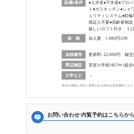
設備/条件
上水道
下水道
プロパ
ト
ガスキッチン
シャ
ュリティシステム
駐輪
保証人不要
高齢者相談
嬉しいロフト付き １
保 険
加入要 1,980円/2年
金銭備考
更新料: 22,000円
鍵交換
周辺施設
安室小学校/467m (徒歩
大学など
－
表示の情報と現況に差異がある場合は現況優先となり
お問い合わせ·内覧予約は
こちらか