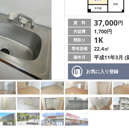
37,000
円
賃 料
1,700円
共益費
1K
間取り
22.4㎡
専有面積
平成11年3月 (
築年月
お気に入り
登録