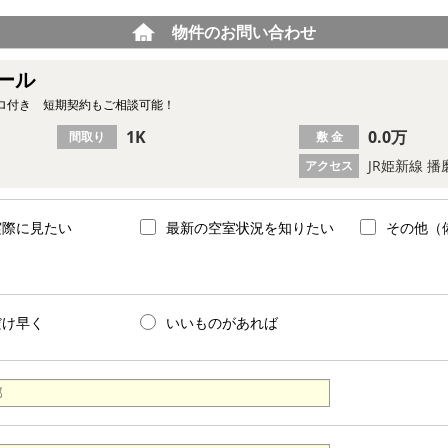
物件のお問い合わせ
ール
ロ付き 短期契約もご相談可能！
1K
0.0万
間取り
敷 金
JR姫新線 播
アクセス
実際に見たい
最新の空室状況を知りたい
その他（
だけ早く
いいものがあれば