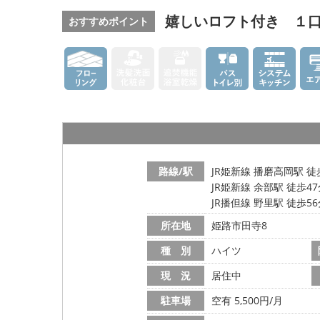
嬉しいロフト付き １
おすすめポイント
路線/駅
JR姫新線 播磨高岡駅 徒
JR姫新線 余部駅 徒歩4
JR播但線 野里駅 徒歩5
所在地
姫路市田寺8
種 別
ハイツ
現 況
居住中
駐車場
空有 5,500円/月