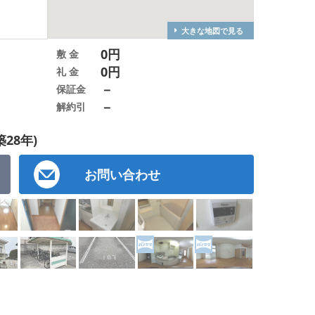
大きな地図で見る
0円
敷 金
0円
礼 金
－
保証金
－
解約引
築28年)
お問い合わせ