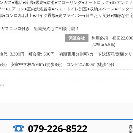
ンガス
電話
冷房
暖房
給湯
フローリング
オートロック
BSアンテ
ワー
エアコン
室内洗濯置場
バス・トイレ別室
収納スペース
インタ
場
コンロ2口以上
バイク置場
光ファイバー
日当たり良好
閑静な住
口ガスコンロ付き 短期契約もご相談可能！
保証会社
利用必須 初回22,0
2,2%or5,5%)
代: 3,300円
町会費: 500円
初期費用分割可/カード決済可/定額クリ
6分)
安室中学校/593m (徒歩8分)
コンビニ/300m (徒歩4分)
ます。
ら
079-226-8522
営
定