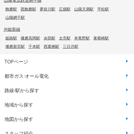
山陽電気鉄道網干線
飾磨駅
西飾磨駅
夢前川駅
広畑駅
山陽天満駅
平松駅
山陽網干駅
JR姫新線
姫路駅
播磨高岡駅
余部駅
太市駅
本竜野駅
東觜崎駅
播磨新宮駅
千本駅
西栗栖駅
三日月駅
TOPページ
都市ガス·オール電化
路線·駅から探す
地域から探す
地図から探す
スタッフ紹介