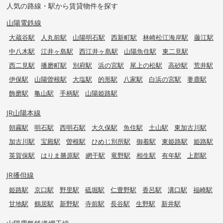
人気の路線・駅から賃貸物件を探す
山陽電鉄線
大蔵谷駅
人丸前駅
山陽明石駅
西新町駅
林崎松江海岸駅
藤江駅
中八木駅
江井ヶ島駅
西江井ヶ島駅
山陽魚住駅
東二見駅
西二見駅
播磨町駅
別府駅
浜の宮駅
尾上の松駅
高砂駅
荒井駅
伊保駅
山陽曽根駅
大塩駅
的形駅
八家駅
白浜の宮駅
妻鹿駅
飾磨駅
亀山駅
手柄駅
山陽姫路駅
JR山陽本線
朝霧駅
明石駅
西明石駅
大久保駅
魚住駅
土山駅
東加古川駅
加古川駅
宝殿駅
曽根駅
ひめじ別所駅
御着駅
東姫路駅
姫路駅
英賀保駅
はりま勝原駅
網干駅
竜野駅
相生駅
有年駅
上郡駅
JR播但線
姫路駅
京口駅
野里駅
砥堀駅
仁豊野駅
香呂駅
溝口駅
福崎駅
甘地駅
鶴居駅
新野駅
寺前駅
長谷駅
生野駅
新井駅