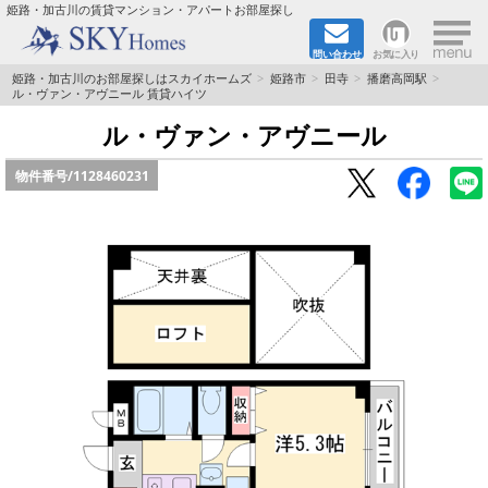
×
姫路・加古川の賃貸マンション・アパートお部屋探し
問い合わせ
お気に入り
TOPページ
姫路・加古川のお部屋探しはスカイホームズ
姫路市
田寺
播磨高岡駅
ル・ヴァン・アヴニール 賃貸ハイツ
都市ガス·オール電化
ル・ヴァン・アヴニール
物件番号/
1128460231
☆新築物件☆
☆敷金＆礼金0円物件☆
☆ペット飼育可能物件☆
☆ネット無料☆
路線·駅から探す
地域から探す