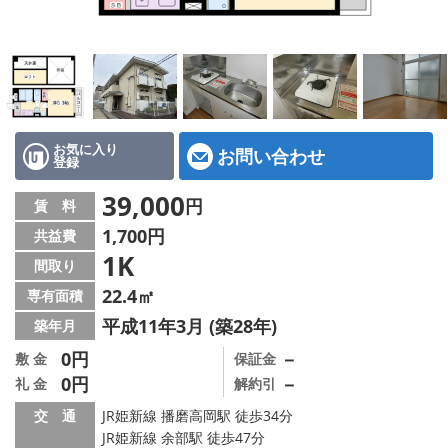
地図から探す
スタッフ紹介
店舗情報·アクセス
会社概要
お気に入り
お問い合わせ
登録
メールでお問い合わせ
39,000
円
賃 料
1,700円
共益費
1K
間取り
22.4㎡
専有面積
平成11年3月 (築28年)
築年月
0円
－
敷 金
保証金
0円
－
礼 金
解約引
交 通
JR姫新線 播磨高岡駅 徒歩34分
JR姫新線 余部駅 徒歩47分