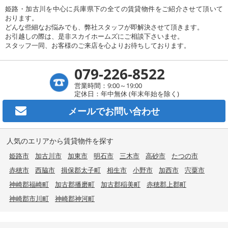
姫路・加古川を中心に兵庫県下の全ての賃貸物件をご紹介させて頂いて
おります。
どんな些細なお悩みでも、弊社スタッフが即解決させて頂きます。
お引越しの際は、是非スカイホームズにご相談下さいませ。
スタッフ一同、お客様のご来店を心よりお待ちしております。
079-226-8522
営業時間：9:00～19:00
定休日：年中無休 (年末年始を除く)
メールで
お問い合わせ
人気のエリアから賃貸物件を探す
姫路市
加古川市
加東市
明石市
三木市
高砂市
たつの市
赤穂市
西脇市
揖保郡太子町
相生市
小野市
加西市
宍粟市
神崎郡福崎町
加古郡播磨町
加古郡稲美町
赤穂郡上郡町
神崎郡市川町
神崎郡神河町