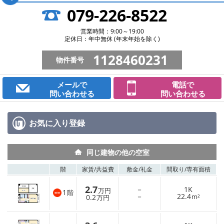
079-226-8522
営業時間：9:00～19:00
定休日：年中無休 (年末年始を除く)
1128460231
物件番号
メールで
電話で
問い合わせる
問い合わせる
お気に入り
登録
同じ建物の他の空室
階
家賃/
共益費
敷金/
礼金
間取り/
専有面積
2.7
－
1K
万円
1
階
－
22.4
0.2
m²
万円