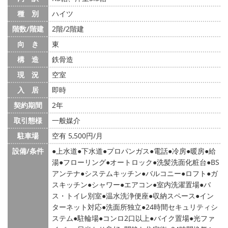
種 別
ハイツ
階数/階建
2階/2階建
向 き
東
構 造
鉄骨造
現 況
空室
入 居
即時
契約期間
2年
取引態様
一般媒介
駐車場
空有 5,500円/月
設備/条件
上水道
下水道
プロパンガス
電話
冷房
暖房
給
湯
フローリング
オートロック
洗髪洗面化粧台
BS
アンテナ
システムキッチン
バルコニー
ロフト
ガ
スキッチン
シャワー
エアコン
室内洗濯置場
バ
ス・トイレ別室
温水洗浄便座
収納スペース
イン
ターネット対応
洗面所独立
24時間セキュリティシ
ステム
駐輪場
コンロ2口以上
バイク置場
光ファ