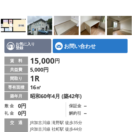
地図から探す
スタッフ紹介
店舗情報·アクセス
会社概要
お気に入り
お問い合わせ
登録
メールでお問い合わせ
15,000
円
賃 料
5,000円
共益費
1R
間取り
16㎡
専有面積
昭和60年4月 (築42年)
築年月
0円
－
敷 金
保証金
0円
－
礼 金
解約引
交 通
JR加古川線 滝野駅 徒歩35分
JR加古川線 社町駅 徒歩44分