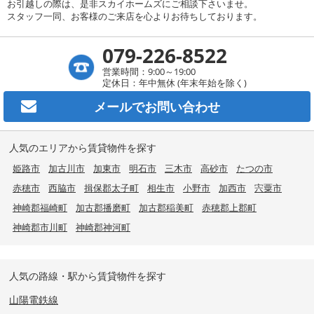
お引越しの際は、是非スカイホームズにご相談下さいませ。
スタッフ一同、お客様のご来店を心よりお待ちしております。
079-226-8522
営業時間：9:00～19:00
定休日：年中無休 (年末年始を除く)
メールで
お問い合わせ
人気のエリアから賃貸物件を探す
姫路市
加古川市
加東市
明石市
三木市
高砂市
たつの市
赤穂市
西脇市
揖保郡太子町
相生市
小野市
加西市
宍粟市
神崎郡福崎町
加古郡播磨町
加古郡稲美町
赤穂郡上郡町
神崎郡市川町
神崎郡神河町
人気の路線・駅から賃貸物件を探す
山陽電鉄線