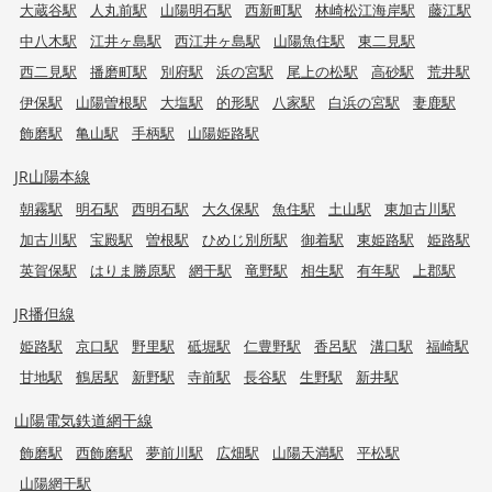
大蔵谷駅
人丸前駅
山陽明石駅
西新町駅
林崎松江海岸駅
藤江駅
中八木駅
江井ヶ島駅
西江井ヶ島駅
山陽魚住駅
東二見駅
西二見駅
播磨町駅
別府駅
浜の宮駅
尾上の松駅
高砂駅
荒井駅
伊保駅
山陽曽根駅
大塩駅
的形駅
八家駅
白浜の宮駅
妻鹿駅
飾磨駅
亀山駅
手柄駅
山陽姫路駅
JR山陽本線
朝霧駅
明石駅
西明石駅
大久保駅
魚住駅
土山駅
東加古川駅
加古川駅
宝殿駅
曽根駅
ひめじ別所駅
御着駅
東姫路駅
姫路駅
英賀保駅
はりま勝原駅
網干駅
竜野駅
相生駅
有年駅
上郡駅
JR播但線
姫路駅
京口駅
野里駅
砥堀駅
仁豊野駅
香呂駅
溝口駅
福崎駅
甘地駅
鶴居駅
新野駅
寺前駅
長谷駅
生野駅
新井駅
山陽電気鉄道網干線
飾磨駅
西飾磨駅
夢前川駅
広畑駅
山陽天満駅
平松駅
山陽網干駅