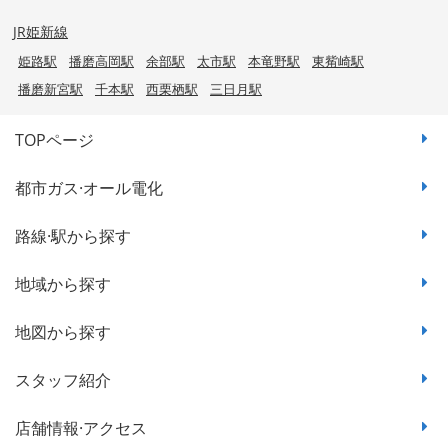
JR姫新線
姫路駅
播磨高岡駅
余部駅
太市駅
本竜野駅
東觜崎駅
播磨新宮駅
千本駅
西栗栖駅
三日月駅
TOPページ
都市ガス·オール電化
路線·駅から探す
地域から探す
地図から探す
スタッフ紹介
店舗情報·アクセス