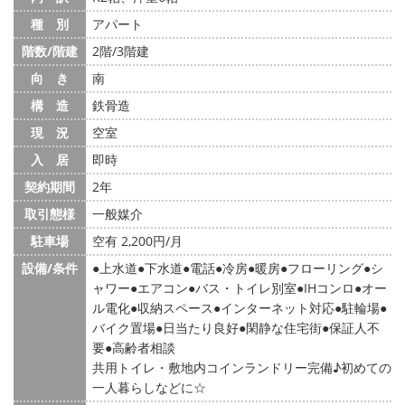
種 別
アパート
階数/階建
2階/3階建
向 き
南
構 造
鉄骨造
現 況
空室
入 居
即時
契約期間
2年
取引態様
一般媒介
駐車場
空有 2,200円/月
設備/条件
上水道
下水道
電話
冷房
暖房
フローリング
シ
ャワー
エアコン
バス・トイレ別室
IHコンロ
オー
ル電化
収納スペース
インターネット対応
駐輪場
バイク置場
日当たり良好
閑静な住宅街
保証人不
要
高齢者相談
共用トイレ・敷地内コインランドリー完備♪初めての
一人暮らしなどに☆