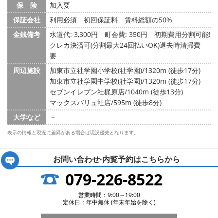
保 険
加入要
保証会社
利用必須 初回保証料 賃料総額の50%
金銭備考
水道代: 3,300円
町会費: 350円
初期費用分割可能!
クレカ決済可(分割最大24回払いOK)退去時清掃費
要
周辺施設
加東市立社学園小学校(社学園)/1320m (徒歩17分)
加東市立社学園中学校(社学園)/1320m (徒歩17分)
セブンイレブン社梶原店/1040m (徒歩13分)
マックスバリュ社店/595m (徒歩8分)
大学など
－
表示の情報と現況に差異がある場合は現況優先となります。
お問い合わせ·内覧予約は
こちらから
079-226-8522
営業時間：9:00～19:00
定休日：年中無休 (年末年始を除く)