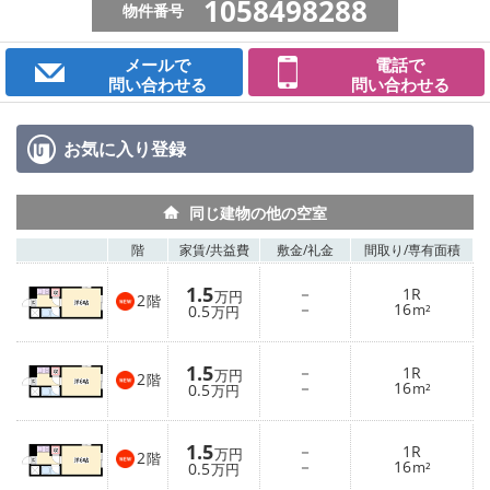
1058498288
物件番号
メールで
電話で
問い合わせる
問い合わせる
お気に入り
登録
同じ建物の他の空室
階
家賃/
共益費
敷金/
礼金
間取り/
専有面積
1.5
－
1R
万円
2
階
－
16
0.5
m²
万円
1.5
－
1R
万円
2
階
－
16
0.5
m²
万円
1.5
－
1R
万円
2
階
－
16
0.5
m²
万円