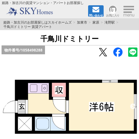
×
姫路・加古川の賃貸マンション・アパートお部屋探し
問い合わせ
お気に入り
TOPページ
姫路・加古川のお部屋探しはスカイホームズ
加東市
家原
滝野駅
千鳥川ドミトリー 賃貸アパート
都市ガス·オール電化
千鳥川ドミトリー
物件番号/
1058498288
☆新築物件☆
☆敷金＆礼金0円物件☆
☆ペット飼育可能物件☆
☆ネット無料☆
路線·駅から探す
地域から探す