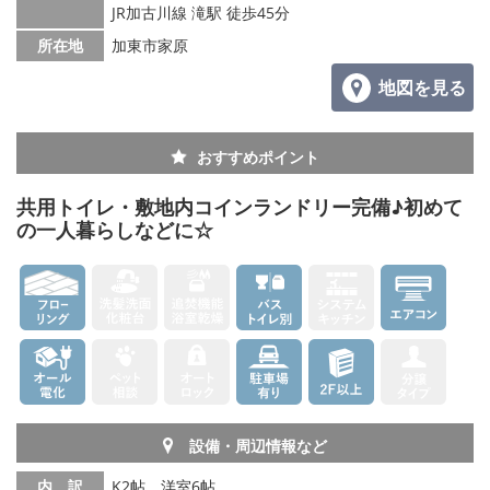
JR加古川線 滝駅 徒歩45分
所在地
加東市家原
地図を見る
おすすめポイント
共用トイレ・敷地内コインランドリー完備♪初めて
の一人暮らしなどに☆
設備・周辺情報など
内 訳
K2帖、洋室6帖