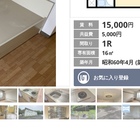
15,000
円
賃 料
5,000円
共益費
1R
間取り
16㎡
専有面積
昭和60年4月 (
築年月
お気に入り
登録