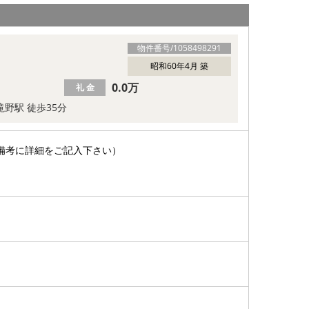
物件番号/
1058498291
昭和60年4月 築
0.0万
礼 金
滝野駅 徒歩35分
備考に詳細をご記入下さい）