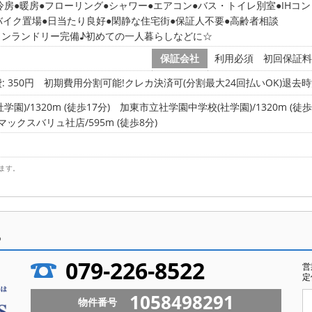
冷房
暖房
フローリング
シャワー
エアコン
バス・トイレ別室
IHコ
バイク置場
日当たり良好
閑静な住宅街
保証人不要
高齢者相談
インランドリー完備♪初めての一人暮らしなどに☆
保証会社
利用必須 初回保証料
: 350円
初期費用分割可能!クレカ決済可(分割最大24回払いOK)退去
)/1320m (徒歩17分)
加東市立社学園中学校(社学園)/1320m (徒歩
マックスバリュ社店/595m (徒歩8分)
ます。
ら
079-226-8522
営
定
1058498291
物件番号