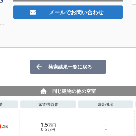
メールでお問い合わせ
検索結果一覧に戻る
同じ建物の他の空室
階
家賃/
共益費
敷金/
礼金
1.5
－
万円
2
階
－
0.5
万円