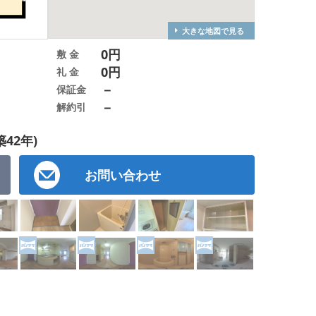
大きな地図で見る
0円
敷 金
0円
礼 金
－
保証金
－
解約引
築42年)
お問い合わせ