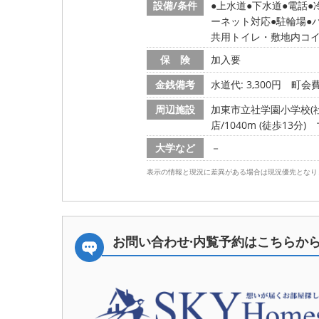
設備/条件
上水道
下水道
電話
ーネット対応
駐輪場
共用トイレ・敷地内コ
保 険
加入要
金銭備考
水道代: 3,300円
町会費
周辺施設
加東市立社学園小学校(社学園
店/1040m (徒歩13分)
大学など
－
表示の情報と現況に差異がある場合は現況優先となり
お問い合わせ·内覧予約は
こちらか