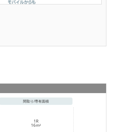
間取り/
専有面積
1R
16
m²