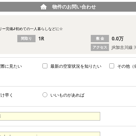
物件のお問い合わせ
リー完備♪初めての一人暮らしなどに☆
1R
0.0万
間取り
敷 金
JR加古川線 
アクセス
実際に見たい
最新の空室状況を知りたい
その他（
だけ早く
いいものがあれば