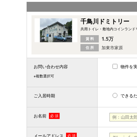
千鳥川ドミトリー
共用トイレ・敷地内コインランド
1.5万
賃 料
加東市家原
住 所
お問い合わせ内容
物件を
※複数選択可
ご入居時期
できる
お名前
必 須
メールアドレス
必 須