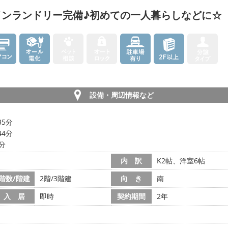
インランドリー完備♪初めての一人暮らしなどに☆
設備・周辺情報など
35分
44分
5分
内 訳
K2帖、洋室6帖
階数/階建
2階/3階建
向 き
南
入 居
即時
契約期間
2年