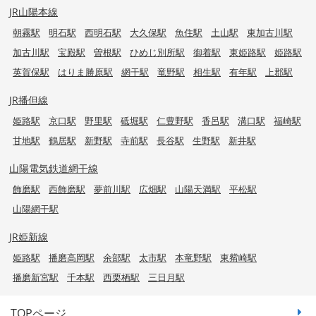
JR山陽本線
朝霧駅
明石駅
西明石駅
大久保駅
魚住駅
土山駅
東加古川駅
加古川駅
宝殿駅
曽根駅
ひめじ別所駅
御着駅
東姫路駅
姫路駅
英賀保駅
はりま勝原駅
網干駅
竜野駅
相生駅
有年駅
上郡駅
JR播但線
姫路駅
京口駅
野里駅
砥堀駅
仁豊野駅
香呂駅
溝口駅
福崎駅
甘地駅
鶴居駅
新野駅
寺前駅
長谷駅
生野駅
新井駅
山陽電気鉄道網干線
飾磨駅
西飾磨駅
夢前川駅
広畑駅
山陽天満駅
平松駅
山陽網干駅
JR姫新線
姫路駅
播磨高岡駅
余部駅
太市駅
本竜野駅
東觜崎駅
播磨新宮駅
千本駅
西栗栖駅
三日月駅
TOPページ