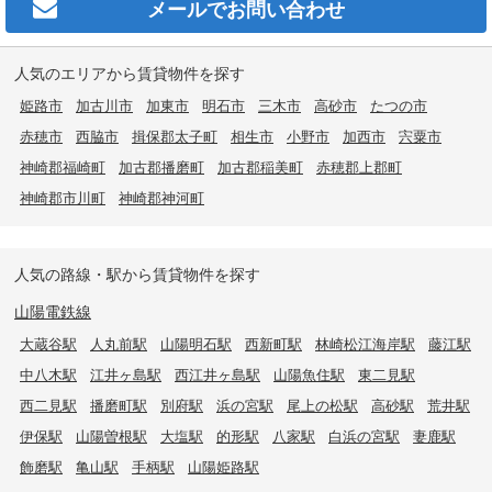
メールで
お問い合わせ
人気のエリアから賃貸物件を探す
姫路市
加古川市
加東市
明石市
三木市
高砂市
たつの市
赤穂市
西脇市
揖保郡太子町
相生市
小野市
加西市
宍粟市
神崎郡福崎町
加古郡播磨町
加古郡稲美町
赤穂郡上郡町
神崎郡市川町
神崎郡神河町
人気の路線・駅から賃貸物件を探す
山陽電鉄線
大蔵谷駅
人丸前駅
山陽明石駅
西新町駅
林崎松江海岸駅
藤江駅
中八木駅
江井ヶ島駅
西江井ヶ島駅
山陽魚住駅
東二見駅
西二見駅
播磨町駅
別府駅
浜の宮駅
尾上の松駅
高砂駅
荒井駅
伊保駅
山陽曽根駅
大塩駅
的形駅
八家駅
白浜の宮駅
妻鹿駅
飾磨駅
亀山駅
手柄駅
山陽姫路駅