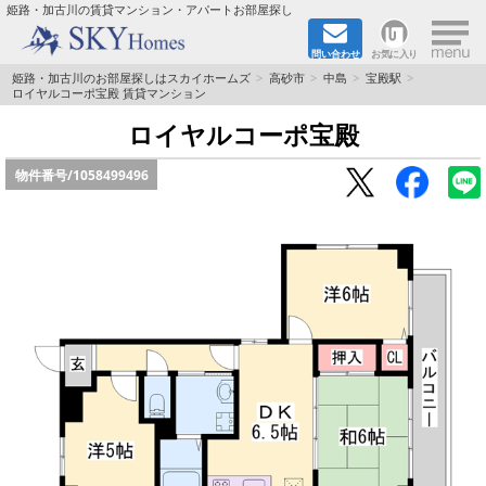
×
姫路・加古川の賃貸マンション・アパートお部屋探し
問い合わせ
お気に入り
TOPページ
姫路・加古川のお部屋探しはスカイホームズ
高砂市
中島
宝殿駅
ロイヤルコーポ宝殿 賃貸マンション
都市ガス·オール電化
ロイヤルコーポ宝殿
物件番号/
1058499496
☆新築物件☆
☆敷金＆礼金0円物件☆
☆ペット飼育可能物件☆
☆ネット無料☆
路線·駅から探す
地域から探す