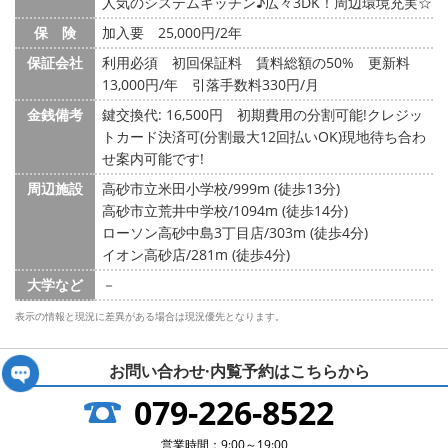
人気のシステムキッチン♪広々3DK！周辺環境充実☆
保 険
加入要 25,000円/2年
保証会社
利用必須 初回保証料 賃料総額の50% 更新料
13,000円/年 引落手数料330円/月
金銭備考
鍵交換代: 16,500円
初期費用の分割可能!クレジッ
トカード決済可(分割最大12回払いOK)現地待ち合わ
せ案内可能です!
周辺施設
高砂市立米田小学校/999m (徒歩13分)
高砂市立荒井中学校/1094m (徒歩14分)
ローソン高砂中島3丁目店/303m (徒歩4分)
イオン高砂店/281m (徒歩4分)
大学など
－
表示の情報と現況に差異がある場合は現況優先となります。
お問い合わせ·内覧予約は
こちらから
079-226-8522
営業時間：9:00～19:00