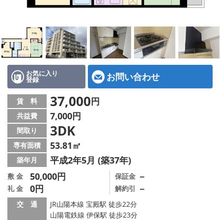
地図から探す
スタッフ紹介
店舗情報·アクセス
会社概要
お気に入り
お問い合わせ
登録
メールでお問い合わせ
37,000
円
賃 料
7,000円
共益費
3DK
間取り
53.81㎡
専有面積
平成2年5月 (築37年)
築年月
50,000円
－
敷 金
保証金
0円
－
礼 金
解約引
交 通
JR山陽本線 宝殿駅 徒歩22分
山陽電鉄線 伊保駅 徒歩23分