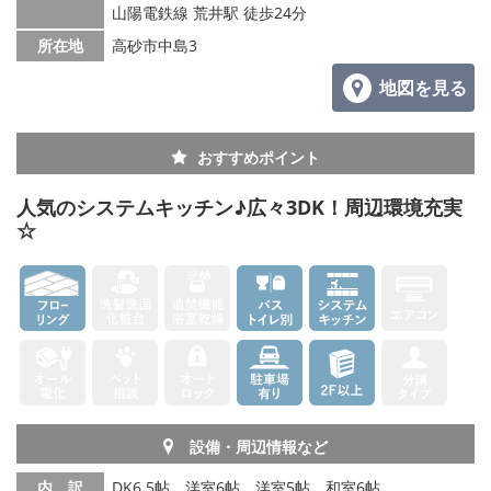
山陽電鉄線 荒井駅 徒歩24分
所在地
高砂市中島3
地図を見る
おすすめポイント
人気のシステムキッチン♪広々3DK！周辺環境充実
☆
設備・周辺情報など
内 訳
DK6.5帖、洋室6帖、洋室5帖、和室6帖