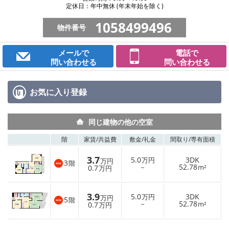
定休日：年中無休 (年末年始を除く)
1058499496
物件番号
メールで
電話で
問い合わせる
問い合わせる
お気に入り
登録
同じ建物の他の空室
階
家賃/
共益費
敷金/
礼金
間取り/
専有面積
3.7
5.0
3DK
万円
万円
3
階
－
52.78
0.7
m²
万円
3.9
5.0
3DK
万円
万円
5
階
－
52.78
0.7
m²
万円