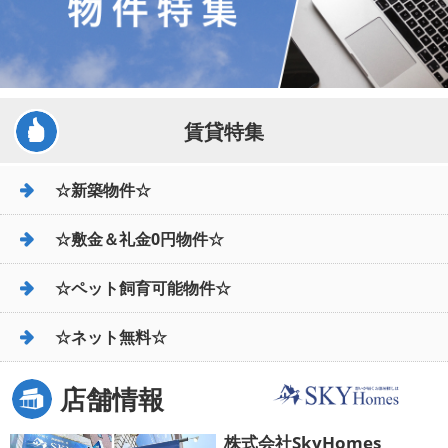
賃貸特集
☆新築物件☆
☆敷金＆礼金0円物件☆
☆ペット飼育可能物件☆
☆ネット無料☆
店舗情報
株式会社SkyHomes