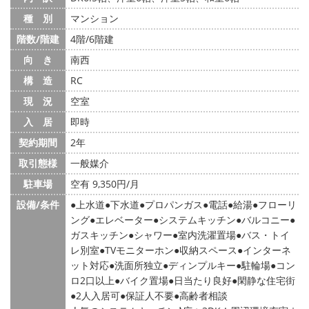
種 別
マンション
階数/階建
4階/6階建
向 き
南西
構 造
RC
現 況
空室
入 居
即時
契約期間
2年
取引態様
一般媒介
駐車場
空有 9,350円/月
設備/条件
上水道
下水道
プロパンガス
電話
給湯
フローリ
ング
エレベーター
システムキッチン
バルコニー
ガスキッチン
シャワー
室内洗濯置場
バス・トイ
レ別室
TVモニターホン
収納スペース
インターネ
ット対応
洗面所独立
ディンプルキー
駐輪場
コン
ロ2口以上
バイク置場
日当たり良好
閑静な住宅街
2人入居可
保証人不要
高齢者相談