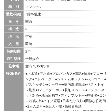
種 別
マンション
階数/階建
3階/6階建
向 き
南西
構 造
RC
現 況
空室
入 居
即時
契約期間
2年
取引態様
一般媒介
駐車場
空有 9,350円/月
設備/条件
上水道
下水道
プロパンガス
電話
給湯
フローリ
ング
エレベーター
システムキッチン
バルコニー
ガスキッチン
シャワー
室内洗濯置場
バス・トイ
レ別室
TVモニターホン
収納スペース
インターネ
ット対応
洗面所独立
ディンプルキー
駐輪場
コン
ロ2口以上
バイク置場
日当たり良好
閑静な住宅街
2人入居可
保証人不要
高齢者相談