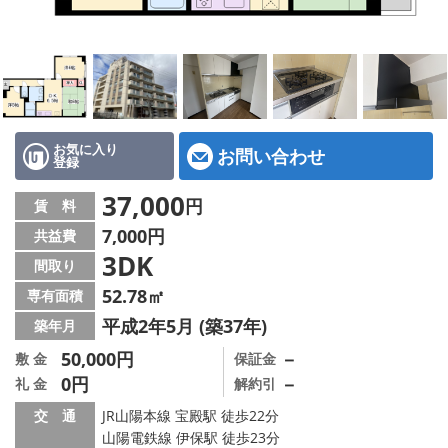
地図から探す
スタッフ紹介
店舗情報·アクセス
会社概要
お気に入り
お問い合わせ
登録
メールでお問い合わせ
37,000
円
賃 料
7,000円
共益費
3DK
間取り
52.78㎡
専有面積
平成2年5月 (築37年)
築年月
50,000円
－
敷 金
保証金
0円
－
礼 金
解約引
交 通
JR山陽本線 宝殿駅 徒歩22分
山陽電鉄線 伊保駅 徒歩23分