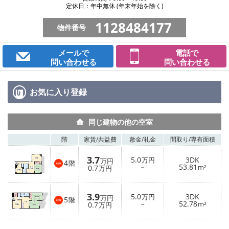
定休日：年中無休 (年末年始を除く)
1128484177
物件番号
メールで
電話で
問い合わせる
問い合わせる
お気に入り
登録
同じ建物の他の空室
階
家賃/
共益費
敷金/
礼金
間取り/
専有面積
3.7
5.0
3DK
万円
万円
4
階
－
53.81
0.7
m²
万円
3.9
5.0
3DK
万円
万円
5
階
－
52.78
0.7
m²
万円