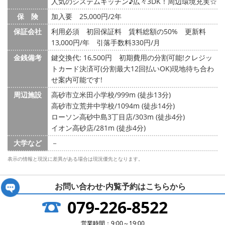
人気のシステムキッチン♪広々3DK！周辺環境充実☆
保 険
加入要 25,000円/2年
保証会社
利用必須 初回保証料 賃料総額の50% 更新料
13,000円/年 引落手数料330円/月
金銭備考
鍵交換代: 16,500円
初期費用の分割可能!クレジッ
トカード決済可(分割最大12回払いOK)現地待ち合わ
せ案内可能です!
周辺施設
高砂市立米田小学校/999m (徒歩13分)
高砂市立荒井中学校/1094m (徒歩14分)
ローソン高砂中島3丁目店/303m (徒歩4分)
イオン高砂店/281m (徒歩4分)
大学など
－
表示の情報と現況に差異がある場合は現況優先となります。
お問い合わせ·内覧予約は
こちらから
079-226-8522
営業時間：9:00～19:00