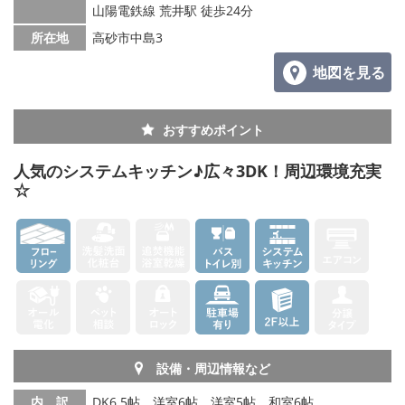
山陽電鉄線 荒井駅 徒歩24分
所在地
高砂市中島3
地図を見る
おすすめポイント
人気のシステムキッチン♪広々3DK！周辺環境充実
☆
設備・周辺情報など
内 訳
DK6.5帖、洋室6帖、洋室5帖、和室6帖