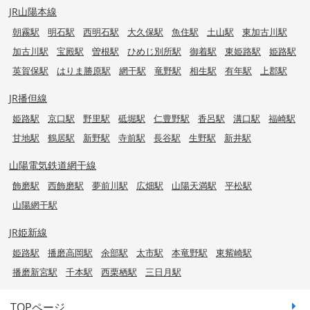
JR山陽本線
朝霧駅
明石駅
西明石駅
大久保駅
魚住駅
土山駅
東加古川駅
加古川駅
宝殿駅
曽根駅
ひめじ別所駅
御着駅
東姫路駅
姫路駅
英賀保駅
はりま勝原駅
網干駅
竜野駅
相生駅
有年駅
上郡駅
JR播但線
姫路駅
京口駅
野里駅
砥堀駅
仁豊野駅
香呂駅
溝口駅
福崎駅
甘地駅
鶴居駅
新野駅
寺前駅
長谷駅
生野駅
新井駅
山陽電気鉄道網干線
飾磨駅
西飾磨駅
夢前川駅
広畑駅
山陽天満駅
平松駅
山陽網干駅
JR姫新線
姫路駅
播磨高岡駅
余部駅
太市駅
本竜野駅
東觜崎駅
播磨新宮駅
千本駅
西栗栖駅
三日月駅
TOPページ