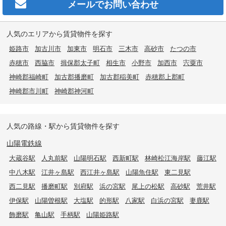
メールで
お問い合わせ
人気のエリアから賃貸物件を探す
姫路市
加古川市
加東市
明石市
三木市
高砂市
たつの市
赤穂市
西脇市
揖保郡太子町
相生市
小野市
加西市
宍粟市
神崎郡福崎町
加古郡播磨町
加古郡稲美町
赤穂郡上郡町
神崎郡市川町
神崎郡神河町
人気の路線・駅から賃貸物件を探す
山陽電鉄線
大蔵谷駅
人丸前駅
山陽明石駅
西新町駅
林崎松江海岸駅
藤江駅
中八木駅
江井ヶ島駅
西江井ヶ島駅
山陽魚住駅
東二見駅
西二見駅
播磨町駅
別府駅
浜の宮駅
尾上の松駅
高砂駅
荒井駅
伊保駅
山陽曽根駅
大塩駅
的形駅
八家駅
白浜の宮駅
妻鹿駅
飾磨駅
亀山駅
手柄駅
山陽姫路駅