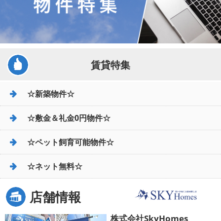
賃貸特集
☆新築物件☆
☆敷金＆礼金0円物件☆
☆ペット飼育可能物件☆
☆ネット無料☆
店舗情報
株式会社SkyHomes