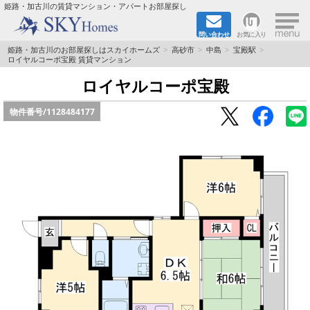
×
姫路・加古川の賃貸マンション・アパートお部屋探し
問い合わせ
お気に入り
TOPページ
姫路・加古川のお部屋探しはスカイホームズ
高砂市
中島
宝殿駅
ロイヤルコーポ宝殿 賃貸マンション
都市ガス·オール電化
ロイヤルコーポ宝殿
物件番号/
1128484177
☆新築物件☆
☆敷金＆礼金0円物件☆
☆ペット飼育可能物件☆
☆ネット無料☆
路線·駅から探す
地域から探す