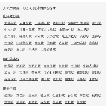
人気の路線・駅から賃貸物件を探す
山陽電鉄線
大蔵谷駅
人丸前駅
山陽明石駅
西新町駅
林崎松江海岸駅
藤江駅
中八木駅
江井ヶ島駅
西江井ヶ島駅
山陽魚住駅
東二見駅
西二見駅
播磨町駅
別府駅
浜の宮駅
尾上の松駅
高砂駅
荒井駅
伊保駅
山陽曽根駅
大塩駅
的形駅
八家駅
白浜の宮駅
妻鹿駅
飾磨駅
亀山駅
手柄駅
山陽姫路駅
JR山陽本線
朝霧駅
明石駅
西明石駅
大久保駅
魚住駅
土山駅
東加古川駅
加古川駅
宝殿駅
曽根駅
ひめじ別所駅
御着駅
東姫路駅
姫路駅
英賀保駅
はりま勝原駅
網干駅
竜野駅
相生駅
有年駅
上郡駅
JR播但線
姫路駅
京口駅
野里駅
砥堀駅
仁豊野駅
香呂駅
溝口駅
福崎駅
甘地駅
鶴居駅
新野駅
寺前駅
長谷駅
生野駅
新井駅