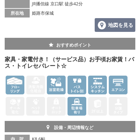
JR播但線 京口駅 徒歩42分
所在地
姫路市保城
地図を見る
おすすめポイント
家具・家電付き！（サービス品）お手頃お家賃！バ
ス・トイレセパレート☆
設備・周辺情報など
内 訳
K8.6帖