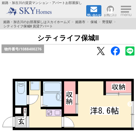
×
姫路・加古川の賃貸マンション・アパートお部屋探し
問い合わせ
お気に入り
TOPページ
姫路・加古川のお部屋探しはスカイホームズ
姫路市
保城
野里駅
シティライフ保城Ⅱ 賃貸アパート
都市ガス·オール電化
シティライフ保城Ⅱ
物件番号/
1088400276
☆新築物件☆
☆敷金＆礼金0円物件☆
☆ペット飼育可能物件☆
☆ネット無料☆
路線·駅から探す
地域から探す