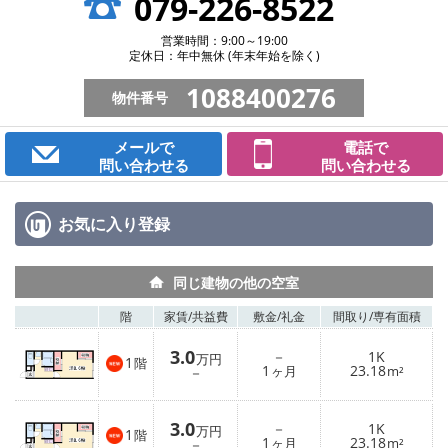
079-226-8522
営業時間：9:00～19:00
定休日：年中無休 (年末年始を除く)
1088400276
物件番号
メールで
電話で
問い合わせる
問い合わせる
お気に入り
登録
同じ建物の他の空室
階
家賃/
共益費
敷金/
礼金
間取り/
専有面積
3.0
－
1K
万円
1
階
1
23.18
－
ヶ月
m²
3.0
－
1K
万円
1
階
1
23.18
－
ヶ月
m²