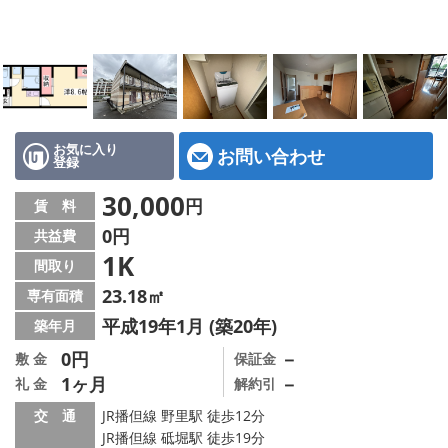
地図から探す
スタッフ紹介
店舗情報·アクセス
会社概要
お気に入り
お問い合わせ
登録
メールでお問い合わせ
30,000
円
賃 料
0円
共益費
1K
間取り
23.18㎡
専有面積
平成19年1月 (築20年)
築年月
0円
－
敷 金
保証金
1ヶ月
－
礼 金
解約引
交 通
JR播但線 野里駅 徒歩12分
JR播但線 砥堀駅 徒歩19分