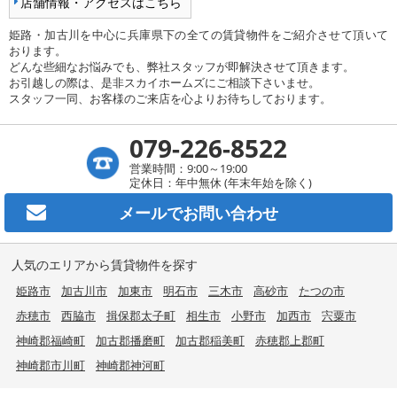
店舗情報・アクセスはこちら
姫路・加古川を中心に兵庫県下の全ての賃貸物件をご紹介させて頂いて
おります。
どんな些細なお悩みでも、弊社スタッフが即解決させて頂きます。
お引越しの際は、是非スカイホームズにご相談下さいませ。
スタッフ一同、お客様のご来店を心よりお待ちしております。
079-226-8522
営業時間：9:00～19:00
定休日：年中無休 (年末年始を除く)
メールで
お問い合わせ
人気のエリアから賃貸物件を探す
姫路市
加古川市
加東市
明石市
三木市
高砂市
たつの市
赤穂市
西脇市
揖保郡太子町
相生市
小野市
加西市
宍粟市
神崎郡福崎町
加古郡播磨町
加古郡稲美町
赤穂郡上郡町
神崎郡市川町
神崎郡神河町