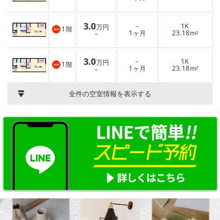
3.0
－
1K
万円
1
階
1
23.18
－
ヶ月
m²
3.0
－
1K
万円
1
階
1
23.18
－
ヶ月
m²
全件の空室情報を表示する