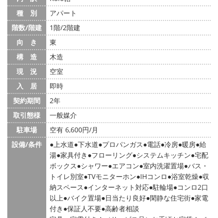
種 別
アパート
階数/階建
1階/2階建
向 き
東
構 造
木造
現 況
空室
入 居
即時
契約期間
2年
取引態様
一般媒介
駐車場
空有 6,600円/月
設備/条件
上水道
下水道
プロパンガス
電話
冷房
暖房
給
湯
家具付き
フローリング
システムキッチン
宅配
ボックス
シャワー
エアコン
室内洗濯置場
バス・
トイレ別室
TVモニターホン
IHコンロ
浴室乾燥
収
納スペース
インターネット対応
駐輪場
コンロ2口
以上
バイク置場
日当たり良好
閑静な住宅街
家電
付き
保証人不要
高齢者相談