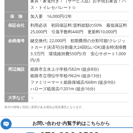
家具・家電付き！（サービス品）お手頃お家賃！バ
ス・トイレセパレート☆
保 険
加入要 16,000円/2年
保証会社
利用必須 初回保証料:賃料総額の50% 最低保証料
25,000円 引落手数料440円 更新料10,000円
金銭備考
鍵交換代: 22,000円
初期費用の分割可能!クレジッ
トカード決済可(分割最大24回払いOK)退去時清掃費
3.3万円 環境維持費550円/月 安心サポート1,000
円/月
周辺施設
姫路市立水上小学校/582m (徒歩8分)
姫路市立増位中学校/962m (徒歩13分)
ファミリーマート姫路保城店/668m (徒歩9分)
ハローズ砥堀店/1201m (徒歩16分)
大学など
－
表示の情報と現況に差異がある場合は現況優先となります。
お問い合わせ·内覧予約は
こちらから