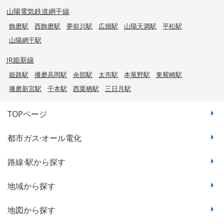
山陽電気鉄道網干線
飾磨駅
西飾磨駅
夢前川駅
広畑駅
山陽天満駅
平松駅
山陽網干駅
JR姫新線
姫路駅
播磨高岡駅
余部駅
太市駅
本竜野駅
東觜崎駅
播磨新宮駅
千本駅
西栗栖駅
三日月駅
TOPページ
都市ガス·オール電化
路線·駅から探す
地域から探す
地図から探す