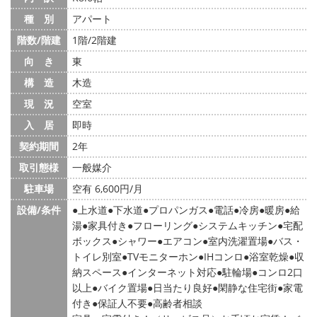
種 別
アパート
階数/階建
1階/2階建
向 き
東
構 造
木造
現 況
空室
入 居
即時
契約期間
2年
取引態様
一般媒介
駐車場
空有 6,600円/月
設備/条件
上水道
下水道
プロパンガス
電話
冷房
暖房
給
湯
家具付き
フローリング
システムキッチン
宅配
ボックス
シャワー
エアコン
室内洗濯置場
バス・
トイレ別室
TVモニターホン
IHコンロ
浴室乾燥
収
納スペース
インターネット対応
駐輪場
コンロ2口
以上
バイク置場
日当たり良好
閑静な住宅街
家電
付き
保証人不要
高齢者相談