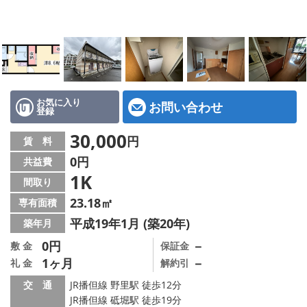
地図から探す
スタッフ紹介
店舗情報·アクセス
会社概要
お気に入り
お問い合わせ
登録
メールでお問い合わせ
30,000
円
賃 料
0円
共益費
1K
間取り
23.18㎡
専有面積
平成19年1月 (築20年)
築年月
0円
－
敷 金
保証金
1ヶ月
－
礼 金
解約引
交 通
JR播但線 野里駅 徒歩12分
JR播但線 砥堀駅 徒歩19分