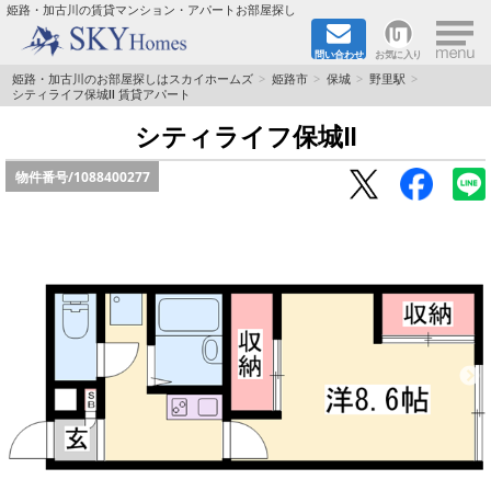
×
姫路・加古川の賃貸マンション・アパートお部屋探し
問い合わせ
お気に入り
TOPページ
姫路・加古川のお部屋探しはスカイホームズ
姫路市
保城
野里駅
シティライフ保城Ⅱ 賃貸アパート
都市ガス·オール電化
シティライフ保城Ⅱ
物件番号/
1088400277
☆新築物件☆
☆敷金＆礼金0円物件☆
☆ペット飼育可能物件☆
☆ネット無料☆
路線·駅から探す
地域から探す