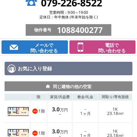
079-226-8522
営業時間：9:00～19:00
定休日：年中無休 (年末年始を除く)
1088400277
物件番号
メールで
電話で
問い合わせる
問い合わせる
お気に入り
登録
同じ建物の他の空室
階
家賃/
共益費
敷金/
礼金
間取り/
専有面積
3.0
－
1K
万円
1
階
1
23.18
－
ヶ月
m²
3.0
－
1K
万円
1
階
1
23.18
－
ヶ月
m²