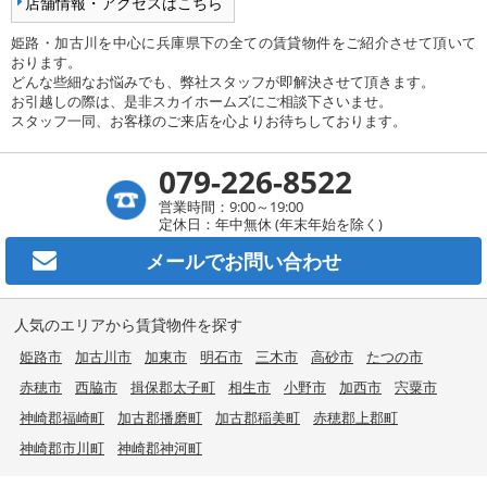
店舗情報・アクセスはこちら
姫路・加古川を中心に兵庫県下の全ての賃貸物件をご紹介させて頂いて
おります。
どんな些細なお悩みでも、弊社スタッフが即解決させて頂きます。
お引越しの際は、是非スカイホームズにご相談下さいませ。
スタッフ一同、お客様のご来店を心よりお待ちしております。
079-226-8522
営業時間：9:00～19:00
定休日：年中無休 (年末年始を除く)
メールで
お問い合わせ
人気のエリアから賃貸物件を探す
姫路市
加古川市
加東市
明石市
三木市
高砂市
たつの市
赤穂市
西脇市
揖保郡太子町
相生市
小野市
加西市
宍粟市
神崎郡福崎町
加古郡播磨町
加古郡稲美町
赤穂郡上郡町
神崎郡市川町
神崎郡神河町