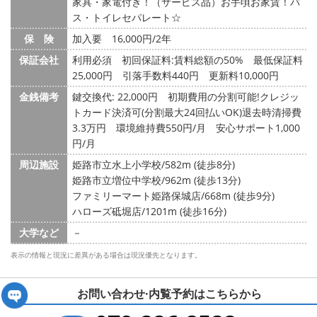
家具・家電付き！（サービス品）お手頃お家賃！バ
ス・トイレセパレート☆
保 険
加入要 16,000円/2年
保証会社
利用必須 初回保証料:賃料総額の50% 最低保証料
25,000円 引落手数料440円 更新料10,000円
金銭備考
鍵交換代: 22,000円
初期費用の分割可能!クレジッ
トカード決済可(分割最大24回払いOK)退去時清掃費
3.3万円 環境維持費550円/月 安心サポート1,000
円/月
周辺施設
姫路市立水上小学校/582m (徒歩8分)
姫路市立増位中学校/962m (徒歩13分)
ファミリーマート姫路保城店/668m (徒歩9分)
ハローズ砥堀店/1201m (徒歩16分)
大学など
－
表示の情報と現況に差異がある場合は現況優先となります。
お問い合わせ·内覧予約は
こちらから