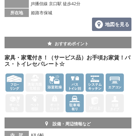
JR播但線 京口駅 徒歩42分
所在地
姫路市保城
地図を見る
おすすめポイント
家具・家電付き！（サービス品）お手頃お家賃！バ
ス・トイレセパレート☆
設備・周辺情報など
内 訳
K8.6帖