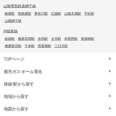
山陽電気鉄道網干線
飾磨駅
西飾磨駅
夢前川駅
広畑駅
山陽天満駅
平松駅
山陽網干駅
JR姫新線
姫路駅
播磨高岡駅
余部駅
太市駅
本竜野駅
東觜崎駅
播磨新宮駅
千本駅
西栗栖駅
三日月駅
TOPページ
都市ガス·オール電化
路線·駅から探す
地域から探す
地図から探す