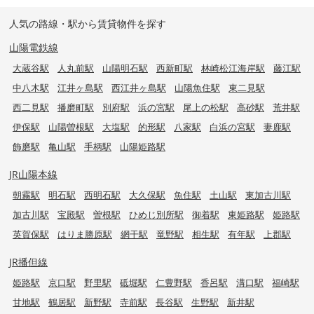
人気の路線・駅から賃貸物件を探す
山陽電鉄線
大蔵谷駅
人丸前駅
山陽明石駅
西新町駅
林崎松江海岸駅
藤江駅
中八木駅
江井ヶ島駅
西江井ヶ島駅
山陽魚住駅
東二見駅
西二見駅
播磨町駅
別府駅
浜の宮駅
尾上の松駅
高砂駅
荒井駅
伊保駅
山陽曽根駅
大塩駅
的形駅
八家駅
白浜の宮駅
妻鹿駅
飾磨駅
亀山駅
手柄駅
山陽姫路駅
JR山陽本線
朝霧駅
明石駅
西明石駅
大久保駅
魚住駅
土山駅
東加古川駅
加古川駅
宝殿駅
曽根駅
ひめじ別所駅
御着駅
東姫路駅
姫路駅
英賀保駅
はりま勝原駅
網干駅
竜野駅
相生駅
有年駅
上郡駅
JR播但線
姫路駅
京口駅
野里駅
砥堀駅
仁豊野駅
香呂駅
溝口駅
福崎駅
甘地駅
鶴居駅
新野駅
寺前駅
長谷駅
生野駅
新井駅