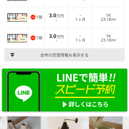
3.0
－
1K
万円
1
階
1
23.18
－
ヶ月
m²
3.0
－
1K
万円
1
階
1
23.18
－
ヶ月
m²
全件の空室情報を表示する