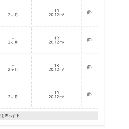
お気に入り
－
1R
お
2
20.12
ヶ月
m²
気
に
入
り
登
－
1R
録
お
2
20.12
ヶ月
m²
気
に
入
り
登
－
1R
録
お
2
20.12
ヶ月
m²
気
に
入
り
登
－
1R
録
お
2
20.12
ヶ月
m²
気
に
入
り
報を表示する
登
録