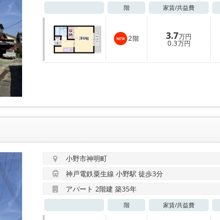
階
家賃/
共益費
3.7
万円
2
階
0.3
万円
小野市神明町
神戸電鉄粟生線 小野駅 徒歩3分
アパート 2階建 築35年
階
家賃/
共益費