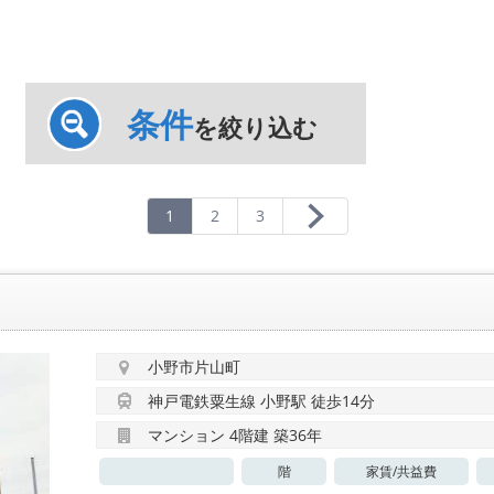
条件
を絞り込む
1
2
3
小野市片山町
神戸電鉄粟生線 小野駅 徒歩14分
マンション 4階建 築36年
階
家賃/
共益費