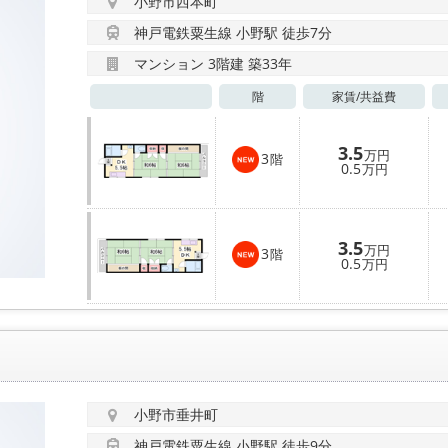
小野市西本町
神戸電鉄粟生線 小野駅 徒歩7分
マンション 3階建 築33年
階
家賃/
共益費
3.5
万円
3
階
0.5
万円
3.5
万円
3
階
0.5
万円
小野市垂井町
神戸電鉄粟生線 小野駅 徒歩9分