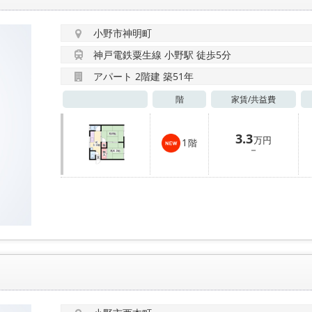
小野市神明町
神戸電鉄粟生線 小野駅 徒歩5分
アパート 2階建 築51年
階
家賃/
共益費
3.3
万円
1
階
－