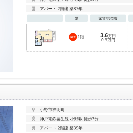
アパート 2階建 築37年
階
家賃/
共益費
3.6
万円
1
階
0.3
万円
小野市神明町
神戸電鉄粟生線 小野駅 徒歩3分
アパート 2階建 築35年