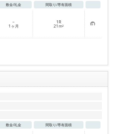
敷金/
礼金
間取り/
専有面積
お気に入り
－
1R
お
1
21
ヶ月
m²
気
に
入
り
登
録
敷金/
礼金
間取り/
専有面積
お気に入り