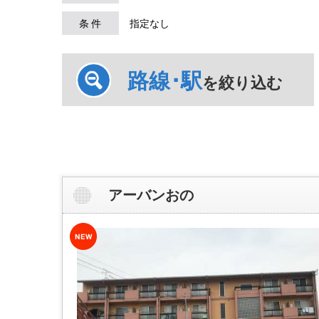
条 件
指定なし
路線･駅
を絞り込む
アーバンおの