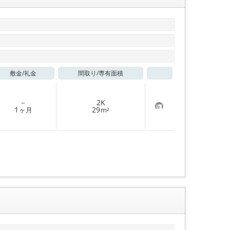
敷金/
礼金
間取り/
専有面積
お気に入り
－
2K
お
1
29
ヶ月
m²
気
に
入
り
登
録