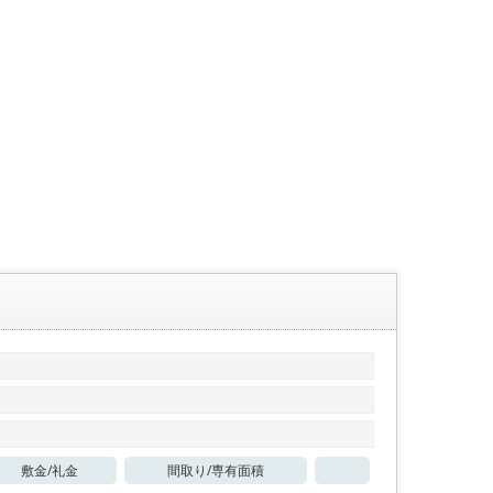
敷金/
礼金
間取り/
専有面積