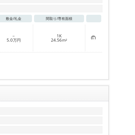
敷金/
礼金
間取り/
専有面積
お気に入り
－
1K
お
5.0
24.56
万円
m²
気
に
入
り
登
録