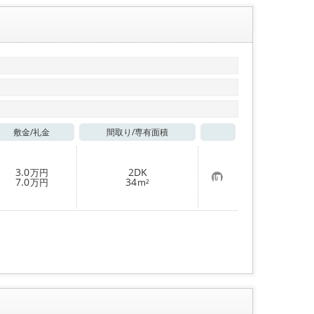
敷金/
礼金
間取り/
専有面積
お気に入り
3.0
2DK
万円
お
7.0
34
万円
m²
気
に
入
り
登
録