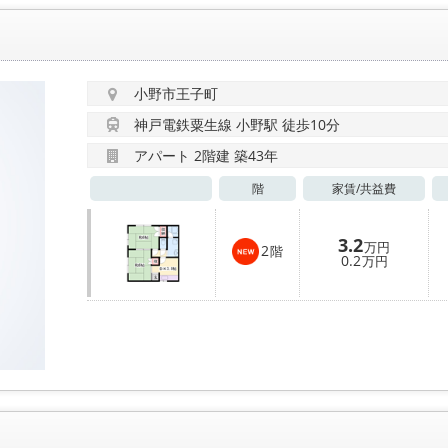
小野市王子町
神戸電鉄粟生線 小野駅 徒歩10分
アパート 2階建 築43年
階
家賃/
共益費
3.2
万円
2
階
0.2
万円