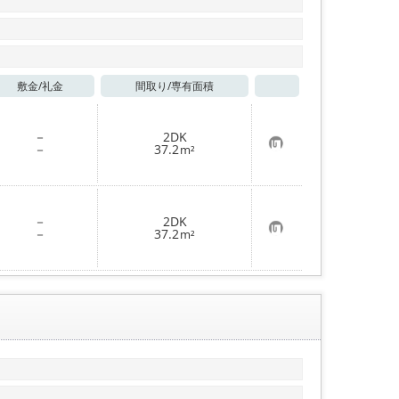
敷金/
礼金
間取り/
専有面積
お気に入り
－
2DK
お
－
37.2
m²
気
に
入
り
登
－
2DK
録
お
－
37.2
m²
気
に
入
り
登
録