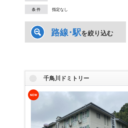
条 件
指定なし
路線･駅
を絞り込む
千鳥川ドミトリー