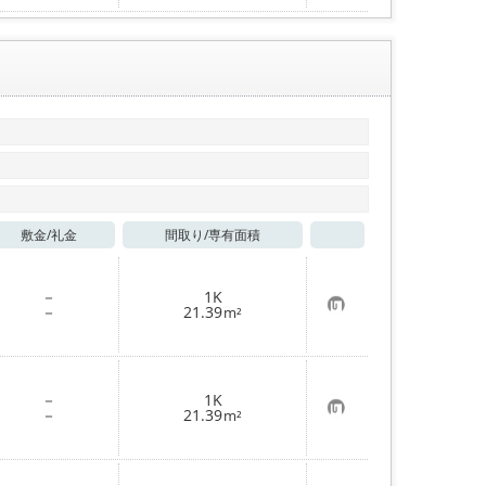
入
り
登
録
敷金/
礼金
間取り/
専有面積
お気に入り
－
1K
お
－
21.39
m²
気
に
入
り
登
－
1K
録
お
－
21.39
m²
気
に
入
り