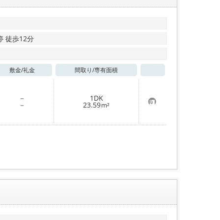
 徒歩12分
敷金/
礼金
間取り/
専有面積
お気に入り
－
1DK
お
－
23.59
m²
気
に
入
り
登
録