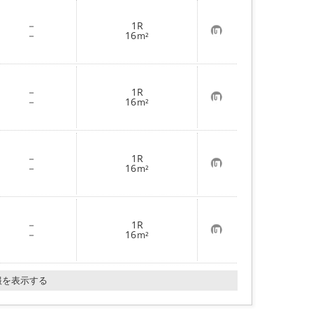
お気に入り
－
1R
お
－
16
m²
気
に
入
り
登
－
1R
録
お
－
16
m²
気
に
入
り
登
－
1R
録
お
－
16
m²
気
に
入
り
登
－
1R
録
お
－
16
m²
気
に
入
り
報を表示する
登
録