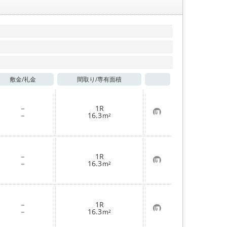
敷金/
礼金
間取り/
専有面積
お気に入り
－
1R
お
－
16.3
m²
気
に
入
り
登
－
1R
録
お
－
16.3
m²
気
に
入
り
登
－
1R
録
お
－
16.3
m²
気
に