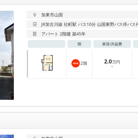
加東市山国
JR加古川線 社町駅 バス10分 山国東野バス停バス停
アパート 2階建 築45年
階
家賃/
共益費
2.0
万円
2
階
－