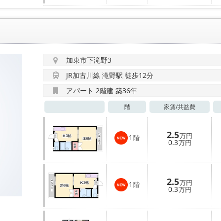
加東市下滝野3
JR加古川線 滝野駅 徒歩12分
アパート 2階建 築36年
階
家賃/
共益費
2.5
万円
1
階
0.3
万円
2.5
万円
1
階
0.3
万円