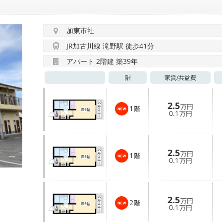
加東市社
JR加古川線 滝野駅 徒歩41分
アパート 2階建 築39年
階
家賃/
共益費
2.5
万円
1
階
0.1
万円
2.5
万円
1
階
0.1
万円
2.5
万円
2
階
0.1
万円