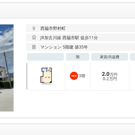
西脇市野村町
JR加古川線 西脇市駅 徒歩11分
マンション 5階建 築35年
階
家賃/
共益費
2.0
万円
3
階
0.2
万円