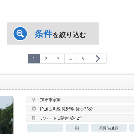
条件
を絞り込む
1
2
3
4
5
加東市家原
JR加古川線 滝野駅 徒歩35分
アパート 3階建 築42年
階
家賃/
共益費