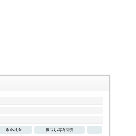
敷金/
礼金
間取り/
専有面積