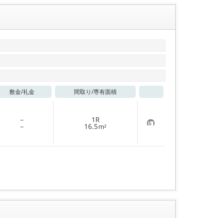
敷金/
礼金
間取り/
専有面積
お気に入り
－
1R
お
－
16.5
m²
気
に
入
り
登
録