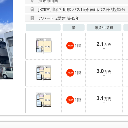
加東市山国
JR加古川線 社町駅 バス15分 南山バス停 徒歩3分
アパート 2階建 築45年
階
家賃/
共益費
2.1
万円
1
階
－
3.0
万円
1
階
－
3.1
万円
1
階
－