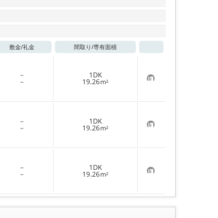
敷金/
礼金
間取り/
専有面積
お気に入り
－
1DK
お
－
19.26
m²
気
に
入
り
登
－
1DK
録
お
－
19.26
m²
気
に
入
り
登
－
1DK
録
お
－
19.26
m²
気
に
入
り
登
録