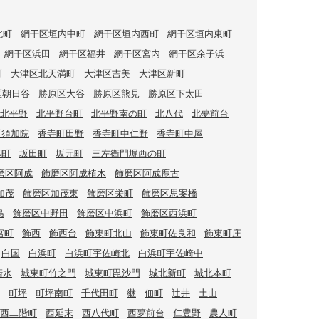
北町
網干区垣内中町
網干区垣内西町
網干区垣内東町
網干区浜田
網干区福井
網干区宮内
網干区余子浜
町
大津区北天満町
大津区吉美
大津区新町
区朝日谷
勝原区大谷
勝原区熊見
勝原区下太田
北平野
北平野台町
北平野南の町
北八代
北夢前台
町須加院
香寺町田野
香寺町中仁野
香寺町中屋
幸町
坂田町
坂元町
三左衛門堀西の町
磨区阿成
飾磨区阿成植木
飾磨区阿成鹿古
加茂
飾磨区加茂東
飾磨区栄町
飾磨区思案橋
島
飾磨区中野田
飾磨区中浜町
飾磨区西浜町
宮町
飾西
飾西台
飾東町北山
飾東町佐良和
飾東町庄
白国
白浜町
白浜町宇佐崎北
白浜町宇佐崎中
清水
城東町竹之門
城東町毘沙門
城北新町
城北本町
町坪
町坪南町
千代田町
継
佃町
辻井
土山
西二階町
西延末
西八代町
西夢前台
仁豊野
農人町