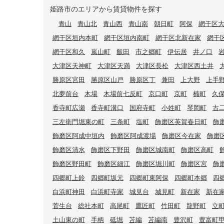
姫路市のエリアから賃貸物件を探す
青山
青山北
青山西
青山南
朝日町
阿保
網干区
網干区垣内本町
網干区垣内南町
網干区北新在家
網干
網干区和久
嵐山町
飯田
市之郷町
伊伝居
井ノ口
大津区天神町
大津区天満
大津区長松
大津区西土井
勝原区宮田
勝原区山戸
勝原区丁
兼田
上大野
上手
北夢前台
木場
木場前七反町
京口町
京町
楠町
久
香寺町広瀬
香寺町溝口
国府寺町
小姓町
琴岡町
古
三左衛門堀東の町
三条町
塩町
飾磨区英賀春日町
飾
飾磨区阿成中垣内
飾磨区阿成渡場
飾磨区今在家
飾磨
飾磨区清水
飾磨区下野田
飾磨区城南町
飾磨区高町
飾磨区野田町
飾磨区細江
飾磨区堀川町
飾磨区宮
飾
四郷町上鈴
四郷町坂元
四郷町東阿保
四郷町本郷
四
白浜町神田
白浜町寺家
城見台
城見町
新在家
新在
菅生台
総社本町
高尾町
鷹匠町
竹田町
龍野町
立
土山東の町
手柄
砥堀
苫編
苫編南
豊沢町
豊富町