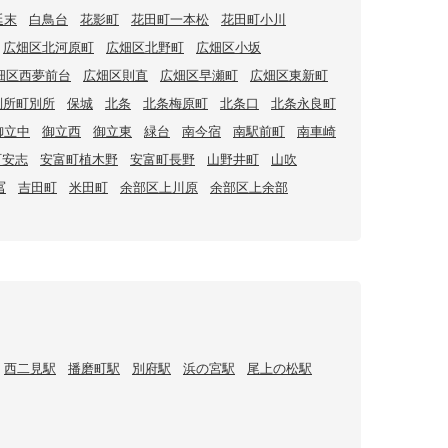
延末
白鳥台
花影町
花田町一本松
花田町小川
広畑区北河原町
広畑区北野町
広畑区小坂
畑区西夢前台
広畑区則直
広畑区早瀬町
広畑区東新町
別所町別所
保城
北条
北条梅原町
北条口
北条永良町
御立中
御立西
御立東
緑台
南今宿
南駅前町
南車崎
町安志
安富町植木野
安富町長野
山野井町
山吹
冨
吉田町
米田町
余部区上川原
余部区上余部
西二見駅
播磨町駅
別府駅
浜の宮駅
尾上の松駅