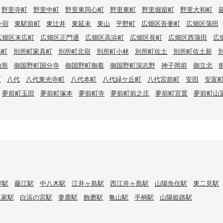
野里寺町
野里中町
野里東同心町
野里東町
野里堀留町
野里大和町
今宿
東駅前町
東辻井
東延末
東山
平野町
広畑区吾妻町
広畑区蒲田
広畑区末広町
広畑区正門通
広畑区高浜町
広畑区長町
広畑区西蒲田
広
橋町
別所町家具町
別所町北宿
別所町小林
別所町佐土
別所町佐土新
的形
御国野町国分寺
御国野町御着
御国野町深志野
神子岡前
御立北
町
八代
八代東光寺町
八代本町
八代緑ケ丘町
八代宮前町
安田
安富
夢前町玉田
夢前町塚本
夢前町寺
夢前町前之庄
夢前町宮置
夢前町山
岸駅
藤江駅
中八木駅
江井ヶ島駅
西江井ヶ島駅
山陽魚住駅
東二見駅
八家駅
白浜の宮駅
妻鹿駅
飾磨駅
亀山駅
手柄駅
山陽姫路駅