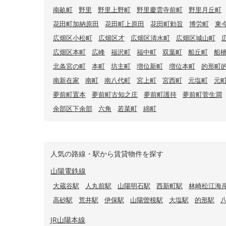
南畝町
野里
野里上野町
野里慶雲寺前町
野里月丘町
花田町加納原田
花田町上原田
花田町勅旨
博労町
東
広畑区小松町
広畑区才
広畑区清水町
広畑区城山町
広畑区本町
広峰
福沢町
福中町
双葉町
船丘町
船
北条宮の町
本町
坊主町
増位新町
増位本町
的形町
南新在家
南町
南八代町
宮上町
宮西町
元塩町
元
夢前町置本
夢前町古知之庄
夢前町護持
夢前町菅生澗
余部区下余部
六角
若菜町
綿町
人気の路線・駅から賃貸物件を探す
山陽電鉄線
大蔵谷駅
人丸前駅
山陽明石駅
西新町駅
林崎松江海
高砂駅
荒井駅
伊保駅
山陽曽根駅
大塩駅
的形駅
JR山陽本線