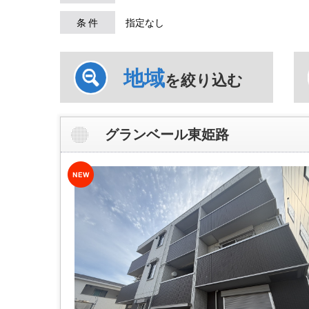
条 件
指定なし
地域
を絞り込む
グランベール東姫路