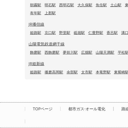
朝霧駅
明石駅
西明石駅
大久保駅
魚住駅
土山駅
有年駅
上郡駅
JR播但線
姫路駅
京口駅
野里駅
砥堀駅
仁豊野駅
香呂駅
溝
山陽電気鉄道網干線
飾磨駅
西飾磨駅
夢前川駅
広畑駅
山陽天満駅
平松
JR姫新線
姫路駅
播磨高岡駅
余部駅
太市駅
本竜野駅
東觜崎
TOPページ
都市ガス·オール電化
路