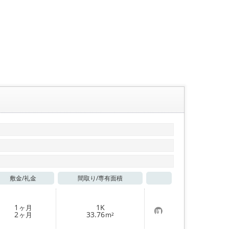
敷金/
礼金
間取り/
専有面積
お気に入り
1
1K
ヶ月
お
2
33.76
ヶ月
m²
気
に