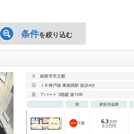
条件
を絞り込む
姫路市市之郷
ＪＲ神戸線 東姫路駅 徒歩4分
アパート 3階建 築10年
階
家賃/
共益費
6.3
万円
1
階
0.3
万円