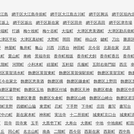
大江島
網干区大江島寺前町
網干区大江島古川町
網干区興浜
網干区垣内
区坂上
網干区坂出
網干区新在家
網干区田井
網干区高田
網干区津市場
岩端町
打越
梅ケ枝町
梅ケ谷町
大塩町
大津区恵美酒町
大津区勘兵衛
大津区平松
大津区真砂町
大野町
岡田
岡町
柿山伏
鍵町
刀出
勝原
野
神屋町
亀井町
亀山
川西
川西台
神田町
北今宿
北新在家
北原
保町
栗山町
車崎
景福寺前
香寺町相坂
香寺町犬飼
香寺町香呂
香寺
二階町
河間町
小利木町
紺屋町
五軒邸
呉服町
五郎右衛門邸
西庄
磨区英賀清水町
飾磨区英賀東町
飾磨区英賀保駅前町
飾磨区英賀宮町
飾
区今在家北
飾磨区恵美酒
飾磨区構
飾磨区鎌倉町
飾磨区上野田
飾磨区
飾磨区蓼野町
飾磨区玉地
飾磨区付城
飾磨区天神
飾磨区都倉
飾磨区中
磨区三宅
飾磨区妻鹿
飾磨区矢倉町
飾磨区山崎
飾磨区山崎台
飾磨区若
郷町見野
四郷町山脇
東雲町
忍町
下手野
下寺町
庄田
書写
書写台
家中の町
新在家本町
神和町
実法寺
十二所前町
城東町京口台
城東町
町
田寺
田寺東
玉手
大黒壱丁町
大寿台
大善町
中地
中地南町
町田
甲丘
同心町
名古山町
南条
二階町
西今宿
西新在家
西新町
西中島