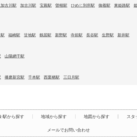
東加古川駅
加古川駅
宝殿駅
曽根駅
ひめじ別所駅
御着駅
東姫路駅
口駅
福崎駅
甘地駅
鶴居駅
新野駅
寺前駅
長谷駅
生野駅
新井駅
駅
山陽網干駅
駅
播磨新宮駅
千本駅
西栗栖駅
三日月駅
線·駅から探す
地域から探す
地図から探す
スタ
メールでお問い合わせ