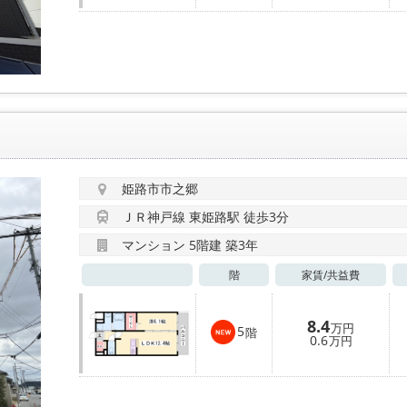
姫路市市之郷
ＪＲ神戸線 東姫路駅 徒歩3分
マンション 5階建 築3年
階
家賃/
共益費
8.4
万円
5
階
0.6
万円