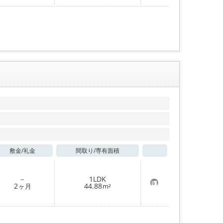
入
り
登
録
敷金/
礼金
間取り/
専有面積
お気に入り
－
1LDK
お
2
44.88
ヶ月
m²
気
に
入
り
登