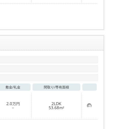
入
り
登
録
敷金/
礼金
間取り/
専有面積
お気に入り
2.0
2LDK
万円
お
－
53.68
m²
気
に
入
り
登