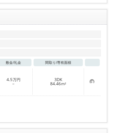
敷金/
礼金
間取り/
専有面積
お気に入り
4.5
3DK
万円
お
－
84.46
m²
気
に
入
り
登
録