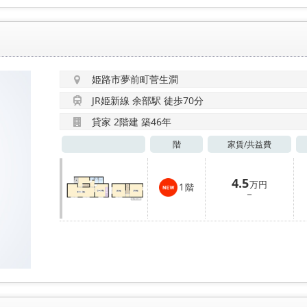
姫路市夢前町菅生澗
JR姫新線 余部駅 徒歩70分
貸家 2階建 築46年
階
家賃/
共益費
4.5
万円
1
階
－