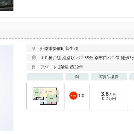
姫路市夢前町菅生澗
ＪＲ神戸線 姫路駅 バス35分 別車口バス停 徒歩3
アパート 2階建 築32年
階
家賃/
共益費
3.8
万円
1
階
0.2
万円