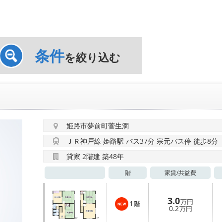
条件
を絞り込む
姫路市夢前町菅生澗
ＪＲ神戸線 姫路駅 バス37分 宗元バス停 徒歩8分
貸家 2階建 築48年
階
家賃/
共益費
3.0
万円
1
階
0.2
万円