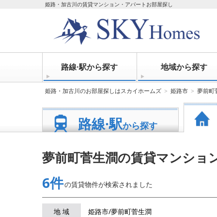
姫路・加古川の賃貸マンション・アパートお部屋探し
路線·駅から探す
地域から探す
姫路・加古川のお部屋探しはスカイホームズ
姫路市
夢前町
路線·駅
から探す
夢前町菅生澗の賃貸マンショ
6件
の賃貸物件が
検索されました
地 域
姫路市/夢前町菅生澗