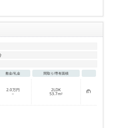
録
分
敷金/
礼金
間取り/
専有面積
お気に入り
2.0
2LDK
万円
お
－
53.7
m²
気
に
入
り
登
録