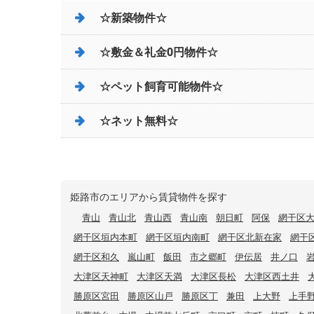
☆新築物件☆
☆敷金＆礼金0円物件☆
☆ペット飼育可能物件☆
☆ネット無料☆
姫路市のエリアから賃貸物件を探す
青山
青山北
青山西
青山南
朝日町
阿保
網干区
網干区垣内本町
網干区垣内南町
網干区北新在家
網干
網干区和久
嵐山町
飯田
市之郷町
伊伝居
井ノ口
大津区天神町
大津区天満
大津区長松
大津区西土井
勝原区宮田
勝原区山戸
勝原区丁
兼田
上大野
上手