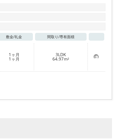
敷金/
礼金
間取り/
専有面積
お気に入り
1
3LDK
ヶ月
お
1
64.97
ヶ月
m²
気
に
入
り
登
録