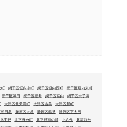
北町
網干区垣内中町
網干区垣内西町
網干区垣内東町
網干区浜田
網干区福井
網干区宮内
網干区余子浜
町
大津区北天満町
大津区吉美
大津区新町
区朝日谷
勝原区大谷
勝原区熊見
勝原区下太田
北平野
北平野台町
北平野南の町
北八代
北夢前台