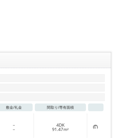
敷金/
礼金
間取り/
専有面積
お気に入り
－
4DK
お
－
91.47
m²
気
に