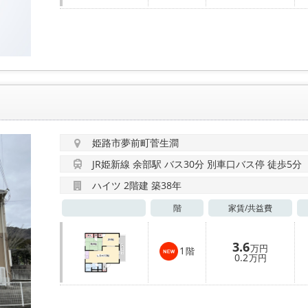
姫路市夢前町菅生澗
JR姫新線 余部駅 バス30分 別車口バス停 徒歩5分
ハイツ 2階建 築38年
階
家賃/
共益費
3.6
万円
1
階
0.2
万円