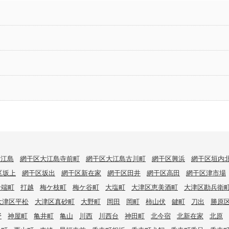
大江島
網干区大江島寺前町
網干区大江島古川町
網干区興浜
網干区垣内
区坂上
網干区坂出
網干区新在家
網干区田井
網干区高田
網干区津市場
岩端町
打越
梅ケ枝町
梅ケ谷町
大塩町
大津区恵美酒町
大津区勘兵衛
大津区平松
大津区真砂町
大野町
岡田
岡町
柿山伏
鍵町
刀出
勝原
野
神屋町
亀井町
亀山
川西
川西台
神田町
北今宿
北新在家
北原