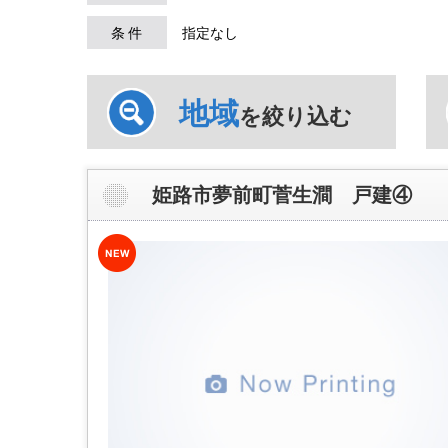
条 件
指定なし
地域
を絞り込む
姫路市夢前町菅生澗 戸建④