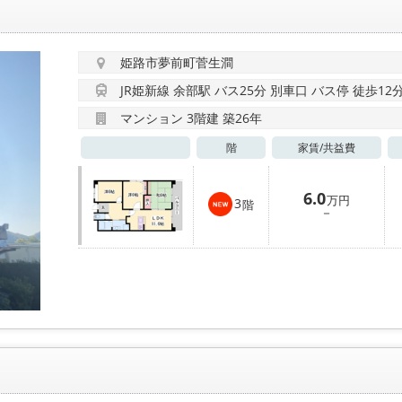
姫路市夢前町菅生澗
JR姫新線 余部駅 バス25分 別車口 バス停 徒歩12
マンション 3階建 築26年
階
家賃/
共益費
6.0
万円
3
階
－