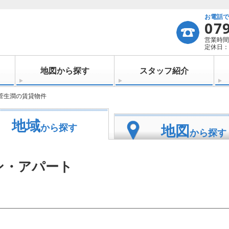
お電話
07
営業時間：
定休日：
地図から探す
スタッフ紹介
菅生澗の賃貸物件
地域
地図
から探す
から探す
ン・アパート