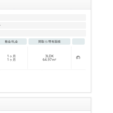
分
敷金/
礼金
間取り/
専有面積
お気に入り
1
3LDK
ヶ月
お
1
64.97
ヶ月
m²
気
に
入
り
登
録