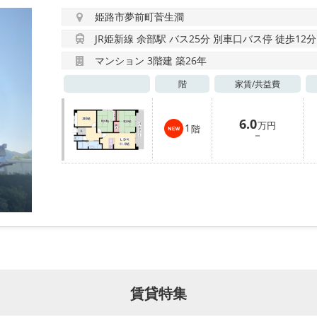
姫路市夢前町菅生澗
JR姫新線 余部駅 バス25分 別車口バス停 徒歩12分
マンション 3階建 築26年
階
家賃/
共益費
6.0
万円
1
階
－
賃貸特集