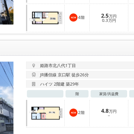
2.5
万円
4
階
0.3
万円
姫路市北八代1丁目
JR播但線 京口駅 徒歩26分
ハイツ 2階建 築29年
階
家賃/
共益費
4.8
万円
2
階
－