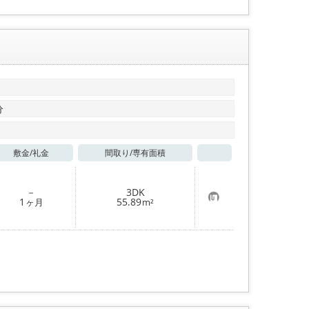
分
敷金/
礼金
間取り/
専有面積
お気に入り
－
3DK
お
1
55.89
ヶ月
m²
気
に
入
り
登
録