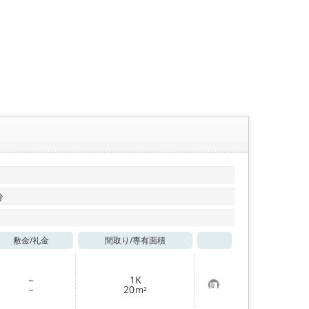
分
敷金/
礼金
間取り/
専有面積
お気に入り
－
1K
お
－
20
m²
気
に