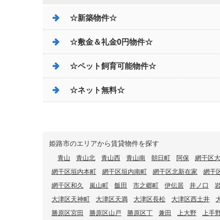
☆新築物件☆
☆敷金＆礼金0円物件☆
☆ペット飼育可能物件☆
☆ネット無料☆
姫路市のエリアから賃貸物件を探す
青山
青山北
青山西
青山南
朝日町
阿保
網干区
網干区垣内本町
網干区垣内南町
網干区北新在家
網干
網干区和久
嵐山町
飯田
市之郷町
伊伝居
井ノ口
大津区天神町
大津区天満
大津区長松
大津区西土井
勝原区宮田
勝原区山戸
勝原区丁
兼田
上大野
上手