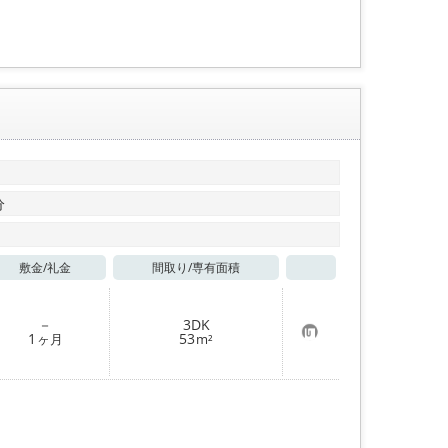
登
録
分
敷金/
礼金
間取り/
専有面積
お気に入り
－
3DK
お
1
53
ヶ月
m²
気
に
入
り
登
録