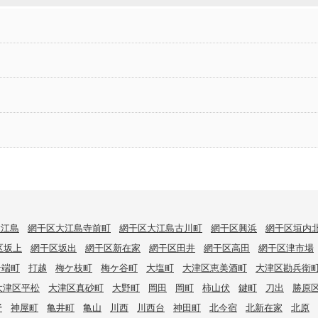
大江島
網干区大江島寺前町
網干区大江島古川町
網干区興浜
網干区垣内
区坂上
網干区坂出
網干区新在家
網干区田井
網干区高田
網干区津市場
岩端町
打越
梅ケ枝町
梅ケ谷町
大塩町
大津区恵美酒町
大津区勘兵衛
大津区平松
大津区真砂町
大野町
岡田
岡町
柿山伏
鍵町
刀出
勝原
野
神屋町
亀井町
亀山
川西
川西台
神田町
北今宿
北新在家
北原