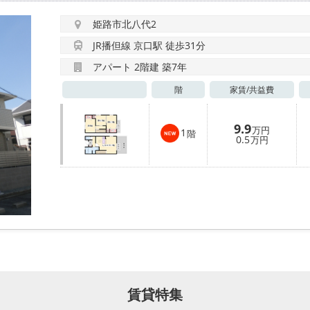
姫路市北八代2
JR播但線 京口駅 徒歩31分
アパート 2階建 築7年
階
家賃/
共益費
9.9
万円
1
階
0.5
万円
賃貸特集