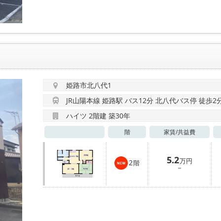
姫路市北八代1
JR山陽本線 姫路駅 バス12分 北八代バス停 徒歩2
ハイツ 2階建 築30年
階
家賃/
共益費
5.2
万円
2
階
－