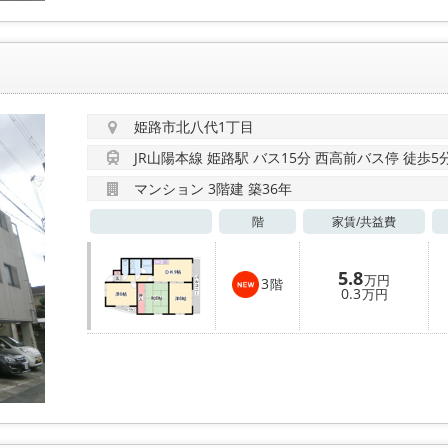
姫路市北八代1丁目
JR山陽本線 姫路駅 バス15分 西高前バス停 徒歩5
マンション 3階建 築36年
階
家賃/
共益費
5.8
万円
3
階
0.3
万円