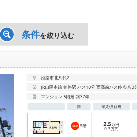
条件
を絞り込む
姫路市北八代2
JR山陽本線 姫路駅 バス10分 西高前バス停 徒歩3
マンション 5階建 築37年
階
家賃/
共益費
2.5
万円
3
階
0.3
万円