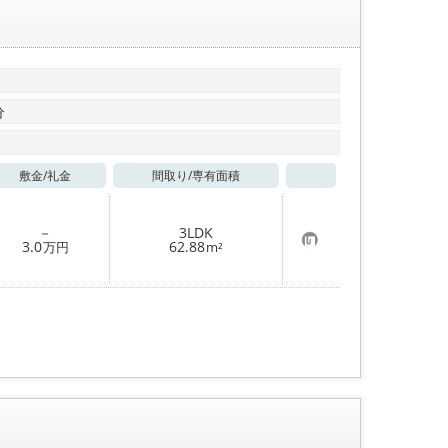
分
敷金/
礼金
間取り/
専有面積
お気に入り
－
3LDK
お
3.0
62.88
万円
m²
気
に
入
り
登
録