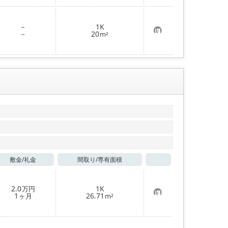
入
り
登
－
1K
録
お
－
20
m²
気
に
入
り
登
録
敷金/
礼金
間取り/
専有面積
お気に入り
2.0
1K
万円
お
1
26.71
ヶ月
m²
気
に
入
り