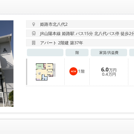
姫路市北八代2
JR山陽本線 姫路駅 バス15分 北八代バス停 徒歩2
アパート 2階建 築37年
階
家賃/
共益費
6.0
万円
1
階
0.4
万円