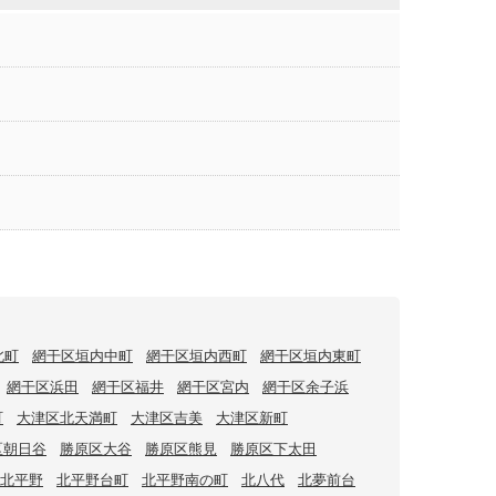
北町
網干区垣内中町
網干区垣内西町
網干区垣内東町
網干区浜田
網干区福井
網干区宮内
網干区余子浜
町
大津区北天満町
大津区吉美
大津区新町
区朝日谷
勝原区大谷
勝原区熊見
勝原区下太田
北平野
北平野台町
北平野南の町
北八代
北夢前台