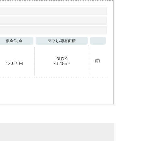
敷金/
礼金
間取り/
専有面積
お気に入り
－
3LDK
お
12.0
73.48
万円
m²
気
に
入
り
登
録