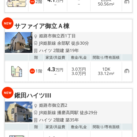
万円
2
階
お
－
50.56
－
m²
気
に
入
り
サファイア御立Ａ棟
登
録
姫路市御立西1丁目
JR姫新線 余部駅 徒歩30分
ハイツ 2階建 築19年
お気
階
家賃/
共益費
敷金/
礼金
間取り/
専有面積
4.3
3.0
1DK
万円
万円
1
階
お
3.0
33.12
－
万円
m²
気
に
入
り
鍬田ハイツIII
登
録
姫路市御立西2
JR姫新線 播磨高岡駅 徒歩29分
ハイツ 2階建 築35年
お気
階
家賃/
共益費
敷金/
礼金
間取り/
専有面積