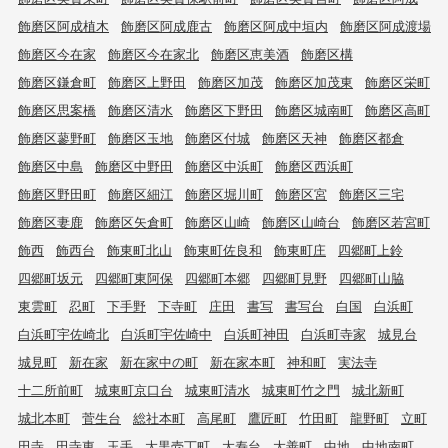
飾磨区阿成植木
飾磨区阿成鹿古
飾磨区阿成中垣内
飾磨区阿成渡場
飾磨区今在家
飾磨区今在家北
飾磨区恵美酒
飾磨区構
飾磨区鎌倉町
飾磨区上野田
飾磨区加茂
飾磨区加茂東
飾磨区栄町
飾磨区思案橋
飾磨区清水
飾磨区下野田
飾磨区城南町
飾磨区高町
飾磨区蓼野町
飾磨区玉地
飾磨区付城
飾磨区天神
飾磨区都倉
飾磨区中島
飾磨区中野田
飾磨区中浜町
飾磨区西浜町
飾磨区野田町
飾磨区細江
飾磨区堀川町
飾磨区宮
飾磨区三宅
飾磨区妻鹿
飾磨区矢倉町
飾磨区山崎
飾磨区山崎台
飾磨区若宮町
飾西
飾西台
飾東町北山
飾東町佐良和
飾東町庄
四郷町上鈴
四郷町坂元
四郷町東阿保
四郷町本郷
四郷町見野
四郷町山脇
東雲町
忍町
下手野
下寺町
庄田
書写
書写台
白国
白浜町
白浜町宇佐崎北
白浜町宇佐崎中
白浜町神田
白浜町寺家
城見台
城見町
新在家
新在家中の町
新在家本町
神和町
実法寺
十二所前町
城東町京口台
城東町清水
城東町竹之門
城北新町
城北本町
菅生台
総社本町
高尾町
鷹匠町
竹田町
龍野町
立町
田寺
田寺東
玉手
大黒壱丁町
大寿台
大善町
中地
中地南町