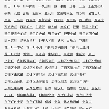
町田
町坪
町坪南町
千代田町
継
佃町
辻井
土山
土山東の町
手柄
砥堀
苫編
苫編南
豊沢町
豊富町甲丘
同心町
名古山町
南条
二階町
西今宿
西新在家
西新町
西中島
西二階町
西延末
西八代町
西夢前台
仁豊野
農人町
南畝町
野里
野里上野町
野里慶雲寺前町
野里月丘町
野里寺町
野里中町
野里東同心町
野里東町
野里堀留町
野里大和町
延末
白鳥台
花影町
花田町一本松
花田町小川
花田町加納原田
花田町上原田
花田町勅旨
博労町
東今宿
東駅前町
東辻井
東延末
東山
平野町
広畑区吾妻町
広畑区蒲田
広畑区北河原町
広畑区北野町
広畑区小坂
広畑区小松町
広畑区才
広畑区清水町
広畑区城山町
広畑区末広町
広畑区正門通
広畑区高浜町
広畑区長町
広畑区西蒲田
広畑区西夢前台
広畑区則直
広畑区早瀬町
広畑区東新町
広畑区本町
広峰
福沢町
福中町
双葉町
船丘町
船橋町
別所町家具町
別所町北宿
別所町小林
別所町佐土
別所町佐土新
別所町別所
保城
北条
北条梅原町
北条口
北条永良町
北条宮の町
本町
坊主町
増位新町
増位本町