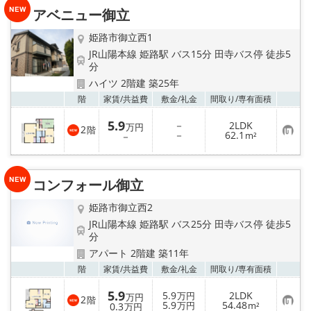
り
アベニュー御立
登
録
姫路市御立西1
JR山陽本線 姫路駅 バス15分 田寺バス停 徒歩5
分
ハイツ 2階建 築25年
お気
階
家賃/
共益費
敷金/
礼金
間取り/
専有面積
5.9
－
2LDK
万円
2
階
お
－
62.1
－
m²
気
に
入
り
コンフォール御立
登
録
姫路市御立西2
JR山陽本線 姫路駅 バス25分 田寺バス停 徒歩5
分
アパート 2階建 築11年
お気
階
家賃/
共益費
敷金/
礼金
間取り/
専有面積
5.9
5.9
2LDK
万円
万円
2
階
お
5.9
54.48
0.3
万円
m²
万円