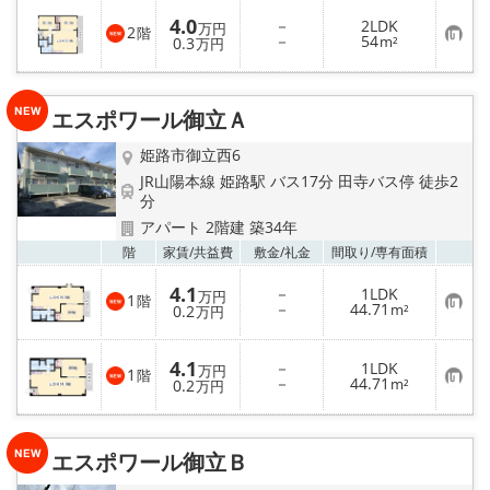
4.0
－
2LDK
万円
2
階
お
－
54
0.3
m²
万円
気
に
入
り
エスポワール御立Ａ
登
録
姫路市御立西6
JR山陽本線 姫路駅 バス17分 田寺バス停 徒歩2
分
アパート 2階建 築34年
お気
階
家賃/
共益費
敷金/
礼金
間取り/
専有面積
4.1
－
1LDK
万円
1
階
お
－
44.71
0.2
m²
万円
気
に
入
4.1
－
1LDK
り
万円
1
階
お
－
44.71
登
0.2
m²
万円
気
録
に
入
り
エスポワール御立Ｂ
登
録