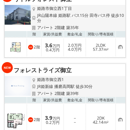
地図から探す
姫路市御立西1丁目
スタッフ紹介
JR山陽本線 姫路駅 バス15分 田寺バス停 徒歩10
分
アパート 2階建 築35年
店舗情報·アクセス
お気
階
家賃/
共益費
敷金/
礼金
間取り/
専有面積
会社概要
3.6
2.0
2LDK
万円
万円
2
階
お
4.0
57.37
0.4
万円
m²
万円
気
メールでお問い合わせ
に
入
り
フォレストライズ御立
登
録
姫路市御立西1
JR姫新線 播磨高岡駅 徒歩30分
アパート 2階建 築39年
お気
階
家賃/
共益費
敷金/
礼金
間取り/
専有面積
3.9
－
2DK
万円
2
階
お
－
42.14
0.2
m²
万円
気
に