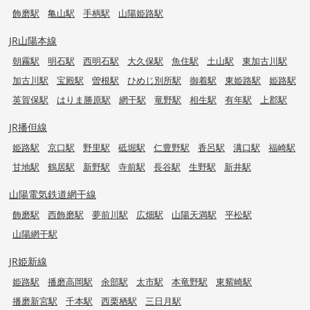
飾磨駅
亀山駅
手柄駅
山陽姫路駅
JR山陽本線
朝霧駅
明石駅
西明石駅
大久保駅
魚住駅
土山駅
東加古川駅
加古川駅
宝殿駅
曽根駅
ひめじ別所駅
御着駅
東姫路駅
姫路駅
英賀保駅
はりま勝原駅
網干駅
竜野駅
相生駅
有年駅
上郡駅
JR播但線
姫路駅
京口駅
野里駅
砥堀駅
仁豊野駅
香呂駅
溝口駅
福崎駅
甘地駅
鶴居駅
新野駅
寺前駅
長谷駅
生野駅
新井駅
山陽電気鉄道網干線
飾磨駅
西飾磨駅
夢前川駅
広畑駅
山陽天満駅
平松駅
山陽網干駅
JR姫新線
姫路駅
播磨高岡駅
余部駅
太市駅
本竜野駅
東觜崎駅
播磨新宮駅
千本駅
西栗栖駅
三日月駅