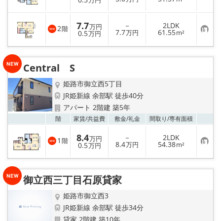
万円
気
に
入
7.7
－
2LDK
り
万円
2
階
お
7.7
61.55
登
0.5
万円
m²
万円
気
録
に
入
り
Central S
登
録
姫路市御立西5丁目
JR姫新線 余部駅 徒歩40分
アパート 2階建 築5年
お気
階
家賃/
共益費
敷金/
礼金
間取り/
専有面積
8.4
－
2LDK
万円
1
階
お
8.4
54.38
0.5
万円
m²
万円
気
に
入
り
御立西三丁目石原貸家
登
録
姫路市御立西3
JR姫新線 余部駅 徒歩34分
貸家 2階建 築10年