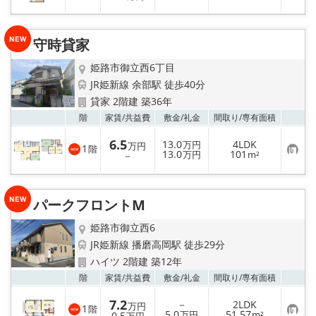
気
に
入
り
守時貸家
登
録
姫路市御立西6丁目
JR姫新線 余部駅 徒歩40分
貸家 2階建 築36年
お気
階
家賃/
共益費
敷金/
礼金
間取り/
専有面積
6.5
13.0
4LDK
万円
万円
1
階
お
13.0
101
－
万円
m²
気
に
入
り
パークフロントM
登
録
姫路市御立西6
JR姫新線 播磨高岡駅 徒歩29分
ハイツ 2階建 築12年
お気
階
家賃/
共益費
敷金/
礼金
間取り/
専有面積
7.2
－
2LDK
万円
1
階
お
5.0
51.57
0.5
万円
m²