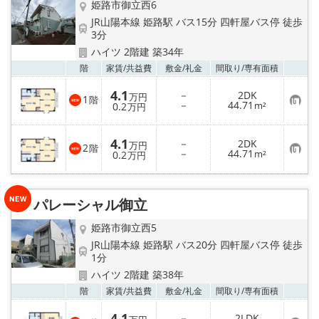
姫路市御立西6
JR山陽本線 姫路駅 バス15分 四軒屋バス停 徒歩
3分
ハイツ 2階建 築34年
お気
階
家賃/
共益費
敷金/
礼金
間取り/
専有面積
4.1
－
2DK
万円
1
階
お
－
44.71
0.2
m²
万円
気
に
入
4.1
－
2DK
り
万円
2
階
お
－
44.71
登
0.2
m²
万円
気
録
に
入
り
パレーシャル御立
登
録
姫路市御立西5
JR山陽本線 姫路駅 バス20分 四軒屋バス停 徒歩
1分
ハイツ 2階建 築38年
お気
階
家賃/
共益費
敷金/
礼金
間取り/
専有面積
4.1
－
2LDK