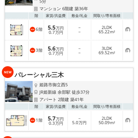
5分
マンション 6階建 築36年
お気
階
家賃/
共益費
敷金/
礼金
間取り/
専有面積
5.5
－
2LDK
万円
6
階
お
－
65.22
0.7
m²
万円
気
に
入
5.6
－
3LDK
り
万円
3
階
お
－
69.52
登
0.7
m²
万円
気
録
に
入
り
パレーシャル三木
登
録
姫路市御立西5
JR姫新線 余部駅 徒歩37分
アパート 2階建 築41年
お気
階
家賃/
共益費
敷金/
礼金
間取り/
専有面積
5.7
－
2LDK
万円
1
階
お
5.0
50.09
0.3
万円
m²
万円
気
に
入