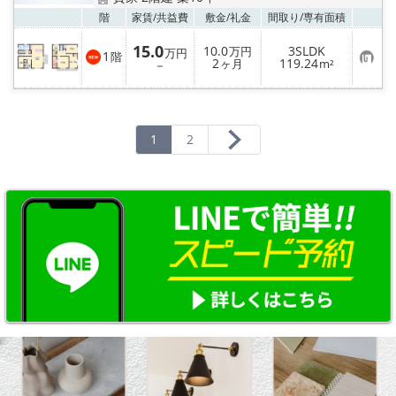
お気
階
家賃/
共益費
敷金/
礼金
間取り/
専有面積
15.0
10.0
3SLDK
万円
万円
1
階
お
2
119.24
－
ヶ月
m²
気
に
入
り
登
録
1
2