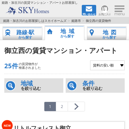
×
姫路・加古川の賃貸マンション・アパートお部屋探し
問い合わせ
お気に入り
TOPページ
姫路・加古川のお部屋探しはスカイホームズ
姫路市
御立西の賃貸物件
地域
路線·駅
地図
都市ガス·オール電化
から探す
から探す
から探す
☆新築物件☆
御立西の賃貸マンション・アパート
☆敷金＆礼金0円物件☆
25件
の賃貸物件が
検索されました
☆ペット飼育可能物件☆
地域
条件
を絞り込む
を絞り込む
☆ネット無料☆
路線·駅から探す
1
2
地域から探す
リトルフォレスト御立