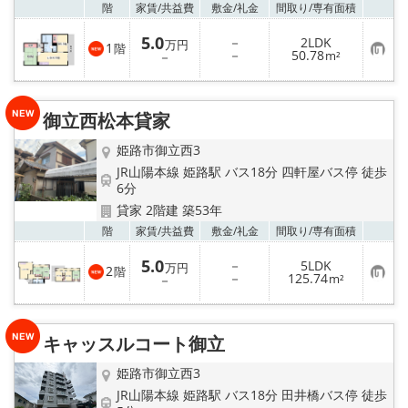
お気
階
家賃/
共益費
敷金/
礼金
間取り/
専有面積
5.0
－
2LDK
万円
1
階
お
－
50.78
－
m²
気
に
入
り
御立西松本貸家
登
録
姫路市御立西3
JR山陽本線 姫路駅 バス18分 四軒屋バス停 徒歩
6分
貸家 2階建 築53年
お気
階
家賃/
共益費
敷金/
礼金
間取り/
専有面積
5.0
－
5LDK
万円
2
階
お
－
125.74
－
m²
気
に
入
り
キャッスルコート御立
登
録
姫路市御立西3
JR山陽本線 姫路駅 バス18分 田井橋バス停 徒歩