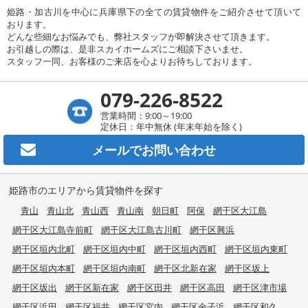
姫路・加古川を中心に兵庫県下の全ての賃貸物件をご紹介させて頂いて
おります。
どんな些細なお悩みでも、弊社スタッフが即解決させて頂きます。
お引越しの際は、是非スカイホームズにご相談下さいませ。
スタッフ一同、お客様のご来店を心よりお待ちしております。
079-226-8522
営業時間：9:00～19:00
定休日：年中無休 (年末年始を除く)
メールで
お問い合わせ
姫路市のエリアから賃貸物件を探す
青山
青山北
青山西
青山南
朝日町
阿保
網干区大江島
網干区大江島寺前町
網干区大江島古川町
網干区興浜
網干区垣内北町
網干区垣内中町
網干区垣内西町
網干区垣内東町
網干区垣内本町
網干区垣内南町
網干区北新在家
網干区坂上
網干区坂出
網干区新在家
網干区田井
網干区高田
網干区津市場
網干区浜田
網干区福井
網干区宮内
網干区余子浜
網干区和久