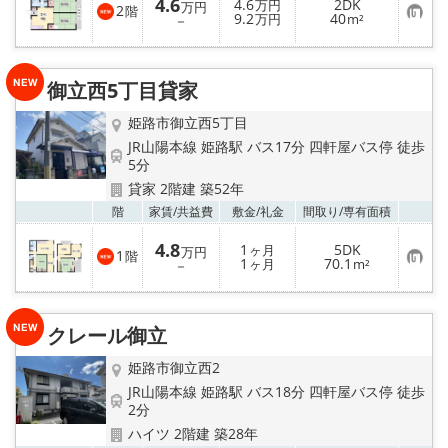
4.6
4.6
2DK
万円
万円
2
階
お
9.2
40
－
万円
m²
気
に
入
り
御立西5丁目貸家
登
録
姫路市御立西5丁目
JR山陽本線 姫路駅 バス17分 四軒屋バス停 徒歩
5分
貸家 2階建 築52年
お気
階
家賃/
共益費
敷金/
礼金
間取り/
専有面積
4.8
1
5DK
ヶ月
万円
1
階
お
1
70.1
－
ヶ月
m²
気
に
入
り
クレール御立
登
録
姫路市御立西2
JR山陽本線 姫路駅 バス18分 四軒屋バス停 徒歩
2分
ハイツ 2階建 築28年