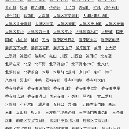
嵐山町
飯田
市之郷町
伊伝居
井ノ口
岩端町
打越
梅ケ枝町
梅ケ谷町
駅前町
大塩町
大津区恵美酒町
大津区勘兵衛町
大津区北天満町
大津区吉美
大津区新町
大津区天神町
大津区天満
大津区長松
大津区西土井
大津区平松
大津区真砂町
大野町
岡田
岡町
柿山伏
鍵町
刀出
勝原区朝日谷
勝原区大谷
勝原区熊見
勝原区下太田
勝原区宮田
勝原区山戸
勝原区丁
兼田
上大野
上手野
神屋町
亀井町
亀山
川西
川西台
神田町
北今宿
北新在家
北原
北平野
北平野台町
北平野南の町
北八代
北夢前台
北夢前台
木場
木場前七反町
京口町
京町
楠町
久保町
栗山町
車崎
景福寺前
香寺町相坂
香寺町犬飼
香寺町香呂
香寺町須加院
香寺町田野
香寺町中仁野
香寺町中屋
香寺町広瀬
香寺町溝口
国府寺町
小姓町
琴岡町
古二階町
河間町
小利木町
紺屋町
五軒邸
呉服町
五郎右衛門邸
西庄
幸町
坂田町
坂元町
三左衛門堀西の町
三左衛門堀東の町
三条町
塩町
飾磨区英賀春日町
飾磨区英賀清水町
飾磨区英賀西町
飾磨区英賀東町
飾磨区英賀保駅前町
飾磨区英賀宮町
飾磨区阿成