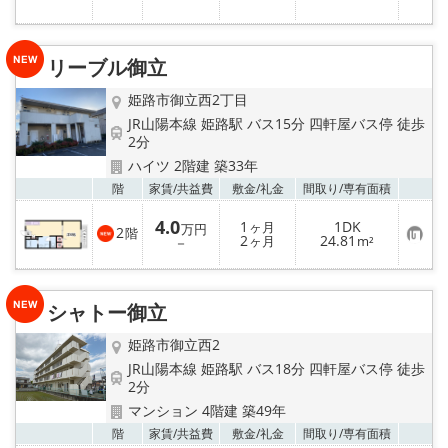
入
り
登
録
リーブル御立
姫路市御立西2丁目
JR山陽本線 姫路駅 バス15分 四軒屋バス停 徒歩
2分
ハイツ 2階建 築33年
お気
階
家賃/
共益費
敷金/
礼金
間取り/
専有面積
4.0
1
1DK
ヶ月
万円
2
階
お
2
24.81
－
ヶ月
m²
気
に
入
り
シャトー御立
登
録
姫路市御立西2
JR山陽本線 姫路駅 バス18分 四軒屋バス停 徒歩
2分
マンション 4階建 築49年
お気
階
家賃/
共益費
敷金/
礼金
間取り/
専有面積