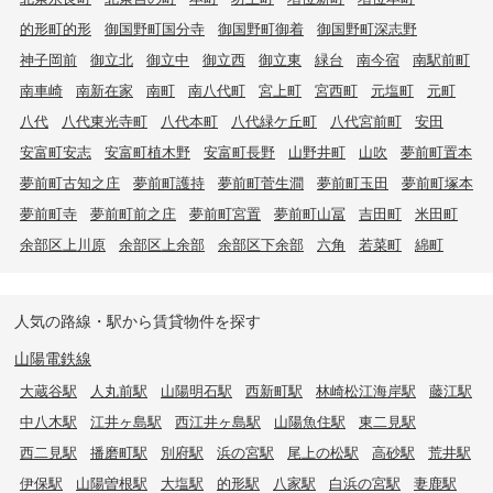
的形町的形
御国野町国分寺
御国野町御着
御国野町深志野
神子岡前
御立北
御立中
御立西
御立東
緑台
南今宿
南駅前町
南車崎
南新在家
南町
南八代町
宮上町
宮西町
元塩町
元町
八代
八代東光寺町
八代本町
八代緑ケ丘町
八代宮前町
安田
安富町安志
安富町植木野
安富町長野
山野井町
山吹
夢前町置本
夢前町古知之庄
夢前町護持
夢前町菅生澗
夢前町玉田
夢前町塚本
夢前町寺
夢前町前之庄
夢前町宮置
夢前町山冨
吉田町
米田町
余部区上川原
余部区上余部
余部区下余部
六角
若菜町
綿町
人気の路線・駅から賃貸物件を探す
山陽電鉄線
大蔵谷駅
人丸前駅
山陽明石駅
西新町駅
林崎松江海岸駅
藤江駅
中八木駅
江井ヶ島駅
西江井ヶ島駅
山陽魚住駅
東二見駅
西二見駅
播磨町駅
別府駅
浜の宮駅
尾上の松駅
高砂駅
荒井駅
伊保駅
山陽曽根駅
大塩駅
的形駅
八家駅
白浜の宮駅
妻鹿駅