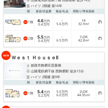
地図から探す
ハイツ 2階建 築16年
お気
階
家賃/
共益費
敷金/
礼金
間取り/
専有面積
スタッフ紹介
4.6
－
1K
万円
1
階
お
5.6
32.9
店舗情報·アクセス
0.4
万円
m²
万円
気
に
入
会社概要
5.5
－
1LDK
り
万円
2
階
お
6.5
42.8
登
0.4
万円
m²
万円
気
録
に
メールでお問い合わせ
入
り
Ｗｅｓｔ ＨｏｕｓｅⅡ
登
録
姫路市飾磨区思案橋
山陽電鉄網干線 西飾磨駅 徒歩15分
ハイツ 2階建 築9年
お気
階
家賃/
共益費
敷金/
礼金
間取り/
専有面積
5.4
5.0
2LDK
万円
万円
1
階
お
6.0
44.95
0.2
万円
m²
万円
気
に
入