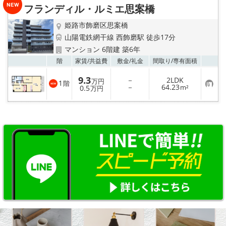
り
フランディル・ルミエ思案橋
登
録
姫路市飾磨区思案橋
山陽電鉄網干線 西飾磨駅 徒歩17分
マンション 6階建 築6年
お気
階
家賃/
共益費
敷金/
礼金
間取り/
専有面積
9.3
－
2LDK
万円
1
階
お
－
64.23
0.5
m²
万円
気
に
入
り
登
録