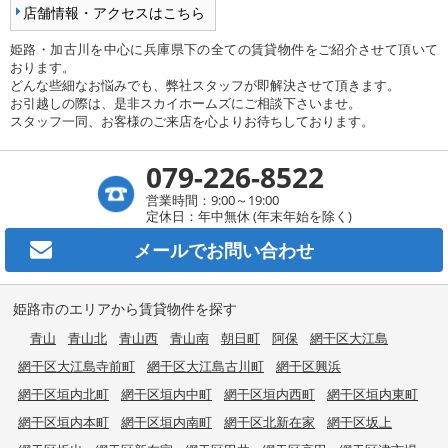
店舗情報・アクセスはこちら
姫路・加古川を中心に兵庫県下の全ての賃貸物件をご紹介させて頂いて
おります。
どんな些細なお悩みでも、弊社スタッフが即解決させて頂きます。
お引越しの際は、是非スカイホームズにご相談下さいませ。
スタッフ一同、お客様のご来店を心よりお待ちしております。
079-226-8522
営業時間：9:00～19:00
定休日：年中無休 (年末年始を除く)
メールで
お問い合わせ
姫路市のエリアから賃貸物件を探す
青山
青山北
青山西
青山南
朝日町
阿保
網干区大江島
網干区大江島寺前町
網干区大江島古川町
網干区興浜
網干区垣内北町
網干区垣内中町
網干区垣内西町
網干区垣内東町
網干区垣内本町
網干区垣内南町
網干区北新在家
網干区坂上