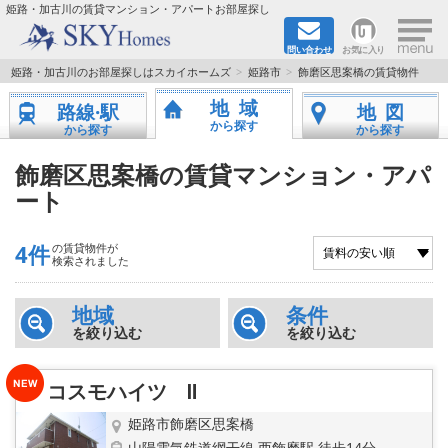
×
姫路・加古川の賃貸マンション・アパートお部屋探し
問い合わせ
お気に入り
TOPページ
姫路・加古川のお部屋探しはスカイホームズ
姫路市
飾磨区思案橋の賃貸物件
地域
路線·駅
地図
都市ガス·オール電化
から探す
から探す
から探す
☆新築物件☆
飾磨区思案橋の賃貸マンション・アパ
ート
☆敷金＆礼金0円物件☆
4件
の賃貸物件が
☆ペット飼育可能物件☆
検索されました
☆ネット無料☆
地域
条件
を絞り込む
を絞り込む
路線·駅から探す
コスモハイツ Ⅱ
地域から探す
姫路市飾磨区思案橋
山陽電気鉄道網干線 西飾磨駅 徒歩14分