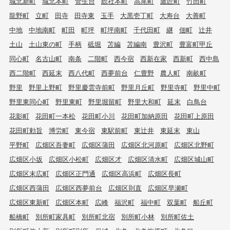
城北新町
城北本町
菅生台
総社本町
高尾町
鷹匠町
竹田町
龍野町
立町
田寺
田寺東
玉手
大黒壱丁町
大寿台
大善町
中地
中地南町
町田
町坪
町坪南町
千代田町
継
佃町
辻井
土山
土山東の町
手柄
砥堀
苫編
苫編南
豊沢町
豊富町甲丘
同心町
名古山町
南条
二階町
西今宿
西新在家
西新町
西中島
西二階町
西延末
西八代町
西夢前台
仁豊野
農人町
南畝町
野里
野里上野町
野里慶雲寺前町
野里月丘町
野里寺町
野里中町
野里東同心町
野里東町
野里堀留町
野里大和町
延末
白鳥台
花影町
花田町一本松
花田町小川
花田町加納原田
花田町上原田
花田町勅旨
博労町
東今宿
東駅前町
東辻井
東延末
東山
平野町
広畑区吾妻町
広畑区蒲田
広畑区北河原町
広畑区北野町
広畑区小坂
広畑区小松町
広畑区才
広畑区清水町
広畑区城山町
広畑区末広町
広畑区正門通
広畑区高浜町
広畑区長町
広畑区西蒲田
広畑区西夢前台
広畑区則直
広畑区早瀬町
広畑区東新町
広畑区本町
広峰
福沢町
福中町
双葉町
船丘町
船橋町
別所町家具町
別所町北宿
別所町小林
別所町佐土