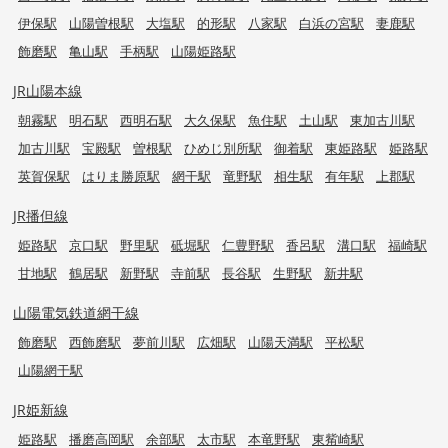
伊保駅
山陽曽根駅
大塩駅
的形駅
八家駅
白浜の宮駅
妻鹿駅
飾磨駅
亀山駅
手柄駅
山陽姫路駅
JR山陽本線
朝霧駅
明石駅
西明石駅
大久保駅
魚住駅
土山駅
東加古川駅
加古川駅
宝殿駅
曽根駅
ひめじ別所駅
御着駅
東姫路駅
姫路駅
英賀保駅
はりま勝原駅
網干駅
竜野駅
相生駅
有年駅
上郡駅
JR播但線
姫路駅
京口駅
野里駅
砥堀駅
仁豊野駅
香呂駅
溝口駅
福崎駅
甘地駅
鶴居駅
新野駅
寺前駅
長谷駅
生野駅
新井駅
山陽電気鉄道網干線
飾磨駅
西飾磨駅
夢前川駅
広畑駅
山陽天満駅
平松駅
山陽網干駅
JR姫新線
姫路駅
播磨高岡駅
余部駅
太市駅
本竜野駅
東觜崎駅