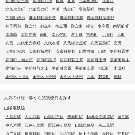
別所町佐土新
別所町別所
保城
北条
北条梅原町
北条口
北条永良町
北条宮の町
本町
坊主町
増位新町
増位本町
的形町的形
御国野町国分寺
御国野町御着
御国野町深志野
神子岡前
御立北
御立中
御立西
御立東
緑台
南今宿
南駅前町
南車崎
南新在家
南町
南八代町
宮上町
宮西町
元塩町
元町
八代
八代東光寺町
八代本町
八代緑ケ丘町
八代宮前町
安田
安富町安志
安富町植木野
安富町長野
山野井町
山吹
夢前町置本
夢前町古知之庄
夢前町護持
夢前町菅生澗
夢前町玉田
夢前町塚本
夢前町寺
夢前町前之庄
夢前町宮置
夢前町山冨
吉田町
米田町
余部区上川原
余部区上余部
余部区下余部
六角
若菜町
綿町
人気の路線・駅から賃貸物件を探す
山陽電鉄線
大蔵谷駅
人丸前駅
山陽明石駅
西新町駅
林崎松江海岸駅
藤江駅
中八木駅
江井ヶ島駅
西江井ヶ島駅
山陽魚住駅
東二見駅
西二見駅
播磨町駅
別府駅
浜の宮駅
尾上の松駅
高砂駅
荒井駅