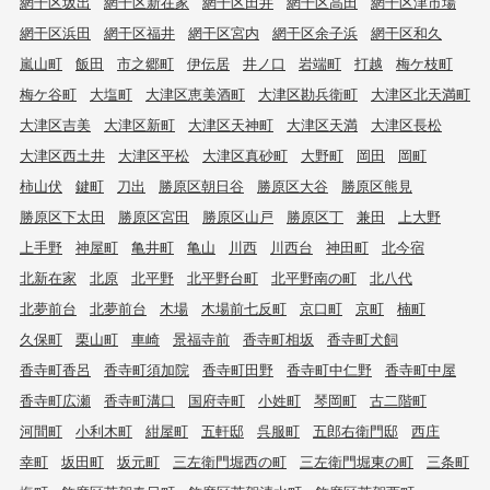
網干区坂出
網干区新在家
網干区田井
網干区高田
網干区津市場
網干区浜田
網干区福井
網干区宮内
網干区余子浜
網干区和久
嵐山町
飯田
市之郷町
伊伝居
井ノ口
岩端町
打越
梅ケ枝町
梅ケ谷町
大塩町
大津区恵美酒町
大津区勘兵衛町
大津区北天満町
大津区吉美
大津区新町
大津区天神町
大津区天満
大津区長松
大津区西土井
大津区平松
大津区真砂町
大野町
岡田
岡町
柿山伏
鍵町
刀出
勝原区朝日谷
勝原区大谷
勝原区熊見
勝原区下太田
勝原区宮田
勝原区山戸
勝原区丁
兼田
上大野
上手野
神屋町
亀井町
亀山
川西
川西台
神田町
北今宿
北新在家
北原
北平野
北平野台町
北平野南の町
北八代
北夢前台
北夢前台
木場
木場前七反町
京口町
京町
楠町
久保町
栗山町
車崎
景福寺前
香寺町相坂
香寺町犬飼
香寺町香呂
香寺町須加院
香寺町田野
香寺町中仁野
香寺町中屋
香寺町広瀬
香寺町溝口
国府寺町
小姓町
琴岡町
古二階町
河間町
小利木町
紺屋町
五軒邸
呉服町
五郎右衛門邸
西庄
幸町
坂田町
坂元町
三左衛門堀西の町
三左衛門堀東の町
三条町