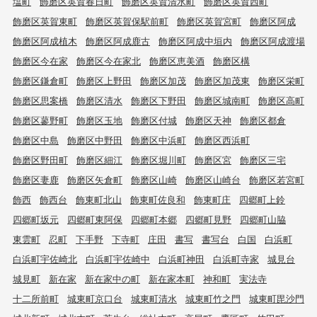
塩町
飾磨区英賀春日町
飾磨区英賀清水町
飾磨区英賀西町
飾磨区英賀東町
飾磨区英賀保駅前町
飾磨区英賀宮町
飾磨区阿成
飾磨区阿成植木
飾磨区阿成鹿古
飾磨区阿成中垣内
飾磨区阿成渡場
飾磨区今在家
飾磨区今在家北
飾磨区恵美酒
飾磨区構
飾磨区鎌倉町
飾磨区上野田
飾磨区加茂
飾磨区加茂東
飾磨区栄町
飾磨区思案橋
飾磨区清水
飾磨区下野田
飾磨区城南町
飾磨区高町
飾磨区蓼野町
飾磨区玉地
飾磨区付城
飾磨区天神
飾磨区都倉
飾磨区中島
飾磨区中野田
飾磨区中浜町
飾磨区西浜町
飾磨区野田町
飾磨区細江
飾磨区堀川町
飾磨区宮
飾磨区三宅
飾磨区妻鹿
飾磨区矢倉町
飾磨区山崎
飾磨区山崎台
飾磨区若宮町
飾西
飾西台
飾東町北山
飾東町佐良和
飾東町庄
四郷町上鈴
四郷町坂元
四郷町東阿保
四郷町本郷
四郷町見野
四郷町山脇
東雲町
忍町
下手野
下寺町
庄田
書写
書写台
白国
白浜町
白浜町宇佐崎北
白浜町宇佐崎中
白浜町神田
白浜町寺家
城見台
城見町
新在家
新在家中の町
新在家本町
神和町
実法寺
十二所前町
城東町京口台
城東町清水
城東町竹之門
城東町毘沙門