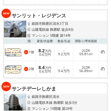
気
に
入
り
サンリット・レジデンス
登
録
姫路市飾磨区清水3丁目
山陽電鉄線 飾磨駅 徒歩8分
マンション 5階建 築14年
お気
階
家賃/
共益費
敷金/
礼金
間取り/
専有面積
8.2
－
2LDK
万円
1
階
お
9.2
59.81
0.6
万円
m²
万円
気
に
入
8.4
－
2LDK
り
万円
2
階
お
9.4
56.89
登
0.6
万円
m²
万円
気
録
に
入
り
サンテデーレしかま
登
録
姫路市飾磨区清水
山陽電鉄本線 飾磨駅 徒歩3分
マンション 10階建 築28年