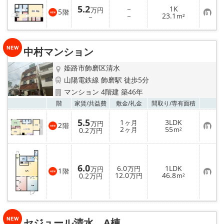
5.2
－
1K
万円
5
階
お
－
23.1
－
m²
気
に
入
り
中村マンション
登
録
姫路市飾磨区清水
山陽電鉄線 飾磨駅 徒歩5分
マンション 4階建 築46年
お気
階
家賃/
共益費
敷金/
礼金
間取り/
専有面積
5.5
1
3LDK
ヶ月
万円
2
階
お
2
55
0.2
ヶ月
m²
万円
気
に
入
り
登
6.0
6.0
1LDK
万円
万円
録
1
階
お
12.0
46.8
0.2
万円
m²
万円
気
に
入
り
登
録
セジュール清水 A棟