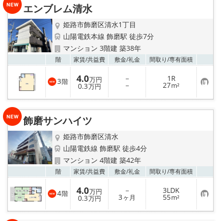
り
エンブレム清水
登
録
姫路市飾磨区清水1丁目
山陽電鉄本線 飾磨駅 徒歩7分
マンション 3階建 築38年
お気
階
家賃/
共益費
敷金/
礼金
間取り/
専有面積
4.0
－
1R
万円
3
階
お
－
27
0.3
m²
万円
気
に
入
り
飾磨サンハイツ
登
録
姫路市飾磨区清水
山陽電鉄線 飾磨駅 徒歩4分
マンション 4階建 築42年
お気
階
家賃/
共益費
敷金/
礼金
間取り/
専有面積
4.0
－
3LDK
万円
4
階
お
3
55
0.3
ヶ月
m²
万円
気
に
入