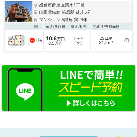
姫路市飾磨区清水1丁目
山陽電鉄線 飾磨駅 徒歩5分
マンション 5階建 築23年
お気
階
家賃/
共益費
敷金/
礼金
間取り/
専有面積
10.6
1
2SLDK
ヶ月
万円
1
階
お
2
81.2
0.5
ヶ月
m²
万円
気
に
入
り
登
録