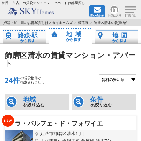
×
姫路・加古川の賃貸マンション・アパートお部屋探し
問い合わせ
お気に入り
TOPページ
姫路・加古川のお部屋探しはスカイホームズ
姫路市
飾磨区清水の賃貸物件
地域
路線·駅
地図
都市ガス·オール電化
から探す
から探す
から探す
☆新築物件☆
飾磨区清水の賃貸マンション・アパー
ト
☆敷金＆礼金0円物件☆
24件
の賃貸物件が
☆ペット飼育可能物件☆
検索されました
☆ネット無料☆
地域
条件
を絞り込む
を絞り込む
路線·駅から探す
ラ・パルフェ・ド・フォワイエ
地域から探す
姫路市飾磨区清水1丁目
山陽電気鉄道網干線 飾磨駅 徒歩7分