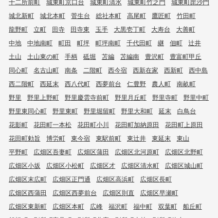
☆ペット飼育可能物件☆
☆ネット無料☆
店舗情報
株式会社SkyHomes
〒670-0926
姫路市東駅前町77 タカギビル1F
店舗情報・アクセスはこちら