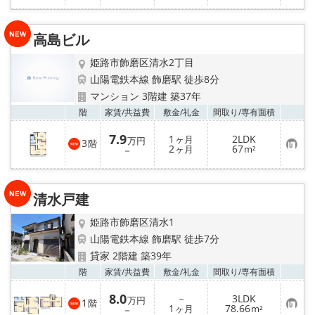
入
り
登
録
高島ビル
姫路市飾磨区清水2丁目
山陽電鉄本線 飾磨駅 徒歩8分
マンション 3階建 築37年
お気
階
家賃/
共益費
敷金/
礼金
間取り/
専有面積
7.9
1
2LDK
ヶ月
万円
3
階
お
2
67
－
ヶ月
m²
気
に
入
り
清水戸建
登
録
姫路市飾磨区清水1
山陽電鉄本線 飾磨駅 徒歩7分
貸家 2階建 築39年
お気
階
家賃/
共益費
敷金/
礼金
間取り/
専有面積
8.0
－
3LDK
万円
1
階
お
1
78.66
－
ヶ月
m²