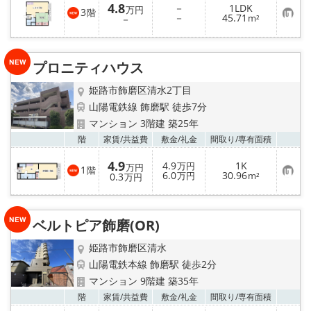
4.8
－
1LDK
万円
3
階
お
－
45.71
－
m²
気
に
入
り
プロニティハウス
登
録
姫路市飾磨区清水2丁目
山陽電鉄線 飾磨駅 徒歩7分
マンション 3階建 築25年
お気
階
家賃/
共益費
敷金/
礼金
間取り/
専有面積
4.9
4.9
1K
万円
万円
1
階
お
6.0
30.96
0.3
万円
m²
万円
気
に
入
り
ベルトピア飾磨(OR)
登
録
姫路市飾磨区清水
山陽電鉄本線 飾磨駅 徒歩2分
マンション 9階建 築35年
お気
階
家賃/
共益費
敷金/
礼金
間取り/
専有面積