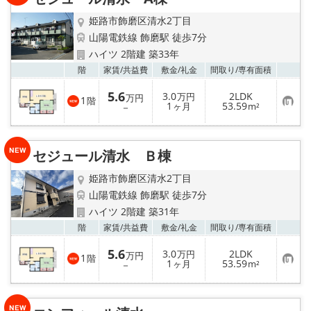
姫路市飾磨区清水2丁目
山陽電鉄線 飾磨駅 徒歩7分
ハイツ 2階建 築33年
お気
階
家賃/
共益費
敷金/
礼金
間取り/
専有面積
5.6
3.0
2LDK
万円
万円
1
階
お
1
53.59
－
ヶ月
m²
気
に
入
り
セジュール清水 Ｂ棟
登
録
姫路市飾磨区清水2丁目
山陽電鉄線 飾磨駅 徒歩7分
ハイツ 2階建 築31年
お気
階
家賃/
共益費
敷金/
礼金
間取り/
専有面積
5.6
3.0
2LDK
万円
万円
1
階
お
1
53.59
－
ヶ月
m²
気
に
入
り