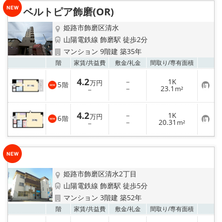
り
ベルトピア飾磨(OR)
登
録
姫路市飾磨区清水
山陽電鉄線 飾磨駅 徒歩2分
マンション 9階建 築35年
お気
階
家賃/
共益費
敷金/
礼金
間取り/
専有面積
4.2
－
1K
万円
5
階
お
－
23.1
－
m²
気
に
入
4.2
－
1K
り
万円
6
階
お
－
20.31
登
－
m²
気
録
に
入
り
登
録
姫路市飾磨区清水2丁目
山陽電鉄線 飾磨駅 徒歩5分
マンション 3階建 築52年
お気
階
家賃/
共益費
敷金/
礼金
間取り/
専有面積