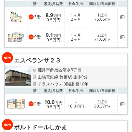
お気
階
家賃/
共益費
敷金/
礼金
間取り/
専有面積
8.9
1
1LDK
ヶ月
万円
3
階
お
2
75.65
0.5
ヶ月
m²
万円
気
に
入
9.1
1
2LDK
り
ヶ月
万円
9
階
お
2
71.03
登
0.5
ヶ月
m²
万円
気
録
に
入
り
エスペランサ２３
登
録
姫路市飾磨区清水3丁目
山陽電鉄線 飾磨駅 徒歩9分
テラスハウス 3階建 築16年
お気
階
家賃/
共益費
敷金/
礼金
間取り/
専有面積
10.0
－
3LDK
万円
2
階
お
10.0
89.37
0.5
万円
m²
万円
気
に
入
り
ポルトドールしかま
登
録