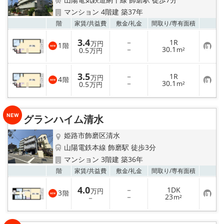
地図から探す
マンション 4階建 築37年
お気
階
家賃/
共益費
敷金/
礼金
間取り/
専有面積
スタッフ紹介
3.4
－
1R
万円
1
階
お
－
30.1
店舗情報·アクセス
0.5
m²
万円
気
に
入
会社概要
3.5
－
1R
り
万円
4
階
お
－
30.1
登
0.5
m²
万円
気
録
に
メールでお問い合わせ
入
り
グランハイム清水
登
録
姫路市飾磨区清水
山陽電鉄本線 飾磨駅 徒歩3分
マンション 3階建 築36年
お気
階
家賃/
共益費
敷金/
礼金
間取り/
専有面積
4.0
－
1DK
万円
3
階
お
－
23
－
m²
気
に
入