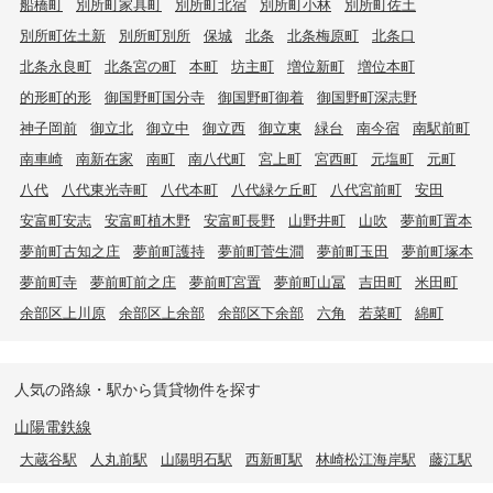
姫路・加古川を中心に兵庫県下の全ての賃貸物件をご紹介させて頂いて
おります。
どんな些細なお悩みでも、弊社スタッフが即解決させて頂きます。
お引越しの際は、是非スカイホームズにご相談下さいませ。
スタッフ一同、お客様のご来店を心よりお待ちしております。
079-226-8522
営業時間：9:00～19:00
定休日：年中無休 (年末年始を除く)
メールで
お問い合わせ
姫路市のエリアから賃貸物件を探す
青山
青山北
青山西
青山南
朝日町
阿保
網干区大江島
網干区大江島寺前町
網干区大江島古川町
網干区興浜
網干区垣内北町
網干区垣内中町
網干区垣内西町
網干区垣内東町
網干区垣内本町
網干区垣内南町
網干区北新在家
網干区坂上
網干区坂出
網干区新在家
網干区田井
網干区高田
網干区津市場
網干区浜田
網干区福井
網干区宮内
網干区余子浜
網干区和久