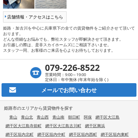
店舗情報・アクセスはこちら
姫路・加古川を中心に兵庫県下の全ての賃貸物件をご紹介させて頂いて
おります。
どんな些細なお悩みでも、弊社スタッフが即解決させて頂きます。
お引越しの際は、是非スカイホームズにご相談下さいませ。
スタッフ一同、お客様のご来店を心よりお待ちしております。
079-226-8522
営業時間：9:00～19:00
定休日：年中無休 (年末年始を除く)
メールで
お問い合わせ
姫路市のエリアから賃貸物件を探す
青山
青山北
青山西
青山南
朝日町
阿保
網干区大江島
網干区大江島寺前町
網干区大江島古川町
網干区興浜
網干区垣内北町
網干区垣内中町
網干区垣内西町
網干区垣内東町