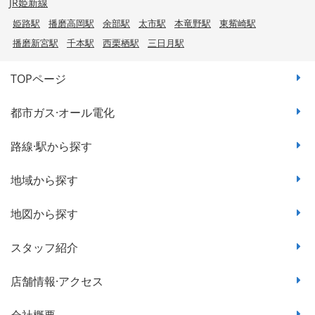
JR姫新線
姫路駅
播磨高岡駅
余部駅
太市駅
本竜野駅
東觜崎駅
播磨新宮駅
千本駅
西栗栖駅
三日月駅
TOPページ
都市ガス·オール電化
路線·駅から探す
地域から探す
地図から探す
スタッフ紹介
店舗情報·アクセス
会社概要