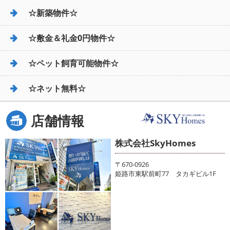
☆新築物件☆
☆敷金＆礼金0円物件☆
☆ペット飼育可能物件☆
☆ネット無料☆
店舗情報
株式会社SkyHomes
〒670-0926
姫路市東駅前町77 タカギビル1F