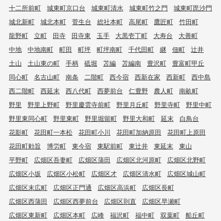
十二所前町
城東町京口台
城東町清水
城東町竹之門
城東町毘沙門
城北新町
城北本町
菅生台
総社本町
高尾町
鷹匠町
竹田町
龍野町
立町
田寺
田寺東
玉手
大黒壱丁町
大寿台
大善町
中地
中地南町
町田
町坪
町坪南町
千代田町
継
佃町
辻井
土山
土山東の町
手柄
砥堀
苫編
苫編南
豊沢町
豊富町甲丘
同心町
名古山町
南条
二階町
西今宿
西新在家
西新町
西中島
西二階町
西延末
西八代町
西夢前台
仁豊野
農人町
南畝町
野里
野里上野町
野里慶雲寺前町
野里月丘町
野里寺町
野里中町
野里東同心町
野里東町
野里堀留町
野里大和町
延末
白鳥台
花影町
花田町一本松
花田町小川
花田町加納原田
花田町上原田
花田町勅旨
博労町
東今宿
東駅前町
東辻井
東延末
東山
平野町
広畑区吾妻町
広畑区蒲田
広畑区北河原町
広畑区北野町
広畑区小坂
広畑区小松町
広畑区才
広畑区清水町
広畑区城山町
広畑区末広町
広畑区正門通
広畑区高浜町
広畑区長町
広畑区西蒲田
広畑区西夢前台
広畑区則直
広畑区早瀬町
広畑区東新町
広畑区本町
広峰
福沢町
福中町
双葉町
船丘町