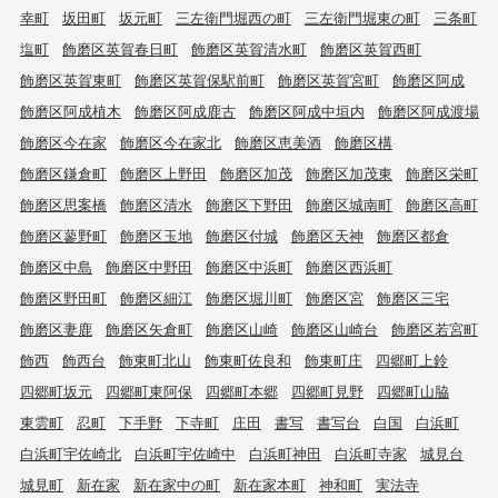
幸町
坂田町
坂元町
三左衛門堀西の町
三左衛門堀東の町
三条町
塩町
飾磨区英賀春日町
飾磨区英賀清水町
飾磨区英賀西町
飾磨区英賀東町
飾磨区英賀保駅前町
飾磨区英賀宮町
飾磨区阿成
飾磨区阿成植木
飾磨区阿成鹿古
飾磨区阿成中垣内
飾磨区阿成渡場
飾磨区今在家
飾磨区今在家北
飾磨区恵美酒
飾磨区構
飾磨区鎌倉町
飾磨区上野田
飾磨区加茂
飾磨区加茂東
飾磨区栄町
飾磨区思案橋
飾磨区清水
飾磨区下野田
飾磨区城南町
飾磨区高町
飾磨区蓼野町
飾磨区玉地
飾磨区付城
飾磨区天神
飾磨区都倉
飾磨区中島
飾磨区中野田
飾磨区中浜町
飾磨区西浜町
飾磨区野田町
飾磨区細江
飾磨区堀川町
飾磨区宮
飾磨区三宅
飾磨区妻鹿
飾磨区矢倉町
飾磨区山崎
飾磨区山崎台
飾磨区若宮町
飾西
飾西台
飾東町北山
飾東町佐良和
飾東町庄
四郷町上鈴
四郷町坂元
四郷町東阿保
四郷町本郷
四郷町見野
四郷町山脇
東雲町
忍町
下手野
下寺町
庄田
書写
書写台
白国
白浜町
白浜町宇佐崎北
白浜町宇佐崎中
白浜町神田
白浜町寺家
城見台
城見町
新在家
新在家中の町
新在家本町
神和町
実法寺