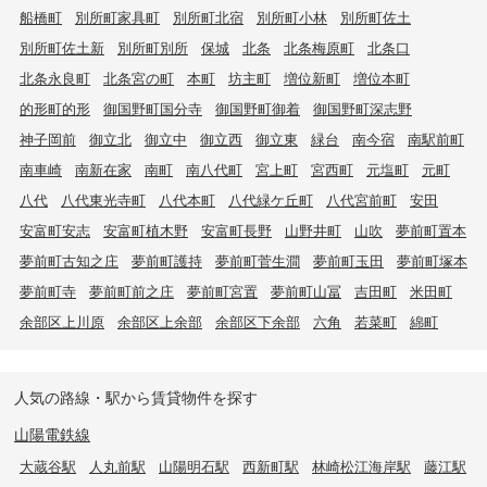
船橋町
別所町家具町
別所町北宿
別所町小林
別所町佐土
別所町佐土新
別所町別所
保城
北条
北条梅原町
北条口
北条永良町
北条宮の町
本町
坊主町
増位新町
増位本町
的形町的形
御国野町国分寺
御国野町御着
御国野町深志野
神子岡前
御立北
御立中
御立西
御立東
緑台
南今宿
南駅前町
南車崎
南新在家
南町
南八代町
宮上町
宮西町
元塩町
元町
八代
八代東光寺町
八代本町
八代緑ケ丘町
八代宮前町
安田
安富町安志
安富町植木野
安富町長野
山野井町
山吹
夢前町置本
夢前町古知之庄
夢前町護持
夢前町菅生澗
夢前町玉田
夢前町塚本
夢前町寺
夢前町前之庄
夢前町宮置
夢前町山冨
吉田町
米田町
余部区上川原
余部区上余部
余部区下余部
六角
若菜町
綿町
人気の路線・駅から賃貸物件を探す
山陽電鉄線
大蔵谷駅
人丸前駅
山陽明石駅
西新町駅
林崎松江海岸駅
藤江駅