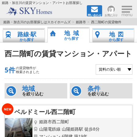
×
姫路・加古川の賃貸マンション・アパートお部屋探し
問い合わせ
お気に入り
TOPページ
姫路・加古川のお部屋探しはスカイホームズ
姫路市
西二階町の賃貸物件
地域
路線·駅
地図
都市ガス·オール電化
から探す
から探す
から探す
☆新築物件☆
西二階町の賃貸マンション・アパート
☆敷金＆礼金0円物件☆
5件
の賃貸物件が
検索されました
☆ペット飼育可能物件☆
地域
条件
を絞り込む
を絞り込む
☆ネット無料☆
路線·駅から探す
ベルドミール西二階町
姫路市西二階町
地域から探す
山陽電鉄線 山陽姫路駅 徒歩8分
マンション 6階建 築19年