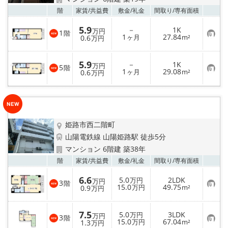
地図から探す
お気
階
家賃/
共益費
敷金/
礼金
間取り/
専有面積
スタッフ紹介
5.9
－
1K
万円
1
階
お
1
27.84
0.6
ヶ月
m²
万円
気
店舗情報·アクセス
に
入
5.9
－
1K
り
万円
5
階
お
1
29.08
登
0.6
ヶ月
m²
万円
会社概要
気
録
に
入
メールでお問い合わせ
り
登
録
姫路市西二階町
山陽電鉄線 山陽姫路駅 徒歩5分
マンション 6階建 築38年
お気
階
家賃/
共益費
敷金/
礼金
間取り/
専有面積
6.6
5.0
2LDK
万円
万円
3
階
お
15.0
49.75
0.9
万円
m²
万円
気
に
入
7.5
5.0
3LDK
り
万円
万円
3
階
お
15.0
67.04
登
1.3
万円
m²
万円