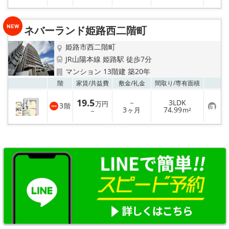
気
録
に
入
り
ネバーランド姫路西二階町
登
録
姫路市西二階町
JR山陽本線 姫路駅 徒歩7分
マンション 13階建 築20年
お気
階
家賃/
共益費
敷金/
礼金
間取り/
専有面積
19.5
－
3LDK
万円
3
階
お
3
74.99
－
ヶ月
m²
気
に
入
り
登
録