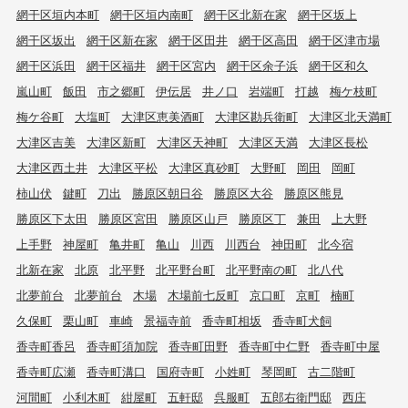
網干区垣内本町
網干区垣内南町
網干区北新在家
網干区坂上
網干区坂出
網干区新在家
網干区田井
網干区高田
網干区津市場
網干区浜田
網干区福井
網干区宮内
網干区余子浜
網干区和久
嵐山町
飯田
市之郷町
伊伝居
井ノ口
岩端町
打越
梅ケ枝町
梅ケ谷町
大塩町
大津区恵美酒町
大津区勘兵衛町
大津区北天満町
大津区吉美
大津区新町
大津区天神町
大津区天満
大津区長松
大津区西土井
大津区平松
大津区真砂町
大野町
岡田
岡町
柿山伏
鍵町
刀出
勝原区朝日谷
勝原区大谷
勝原区熊見
勝原区下太田
勝原区宮田
勝原区山戸
勝原区丁
兼田
上大野
上手野
神屋町
亀井町
亀山
川西
川西台
神田町
北今宿
北新在家
北原
北平野
北平野台町
北平野南の町
北八代
北夢前台
北夢前台
木場
木場前七反町
京口町
京町
楠町
久保町
栗山町
車崎
景福寺前
香寺町相坂
香寺町犬飼
香寺町香呂
香寺町須加院
香寺町田野
香寺町中仁野
香寺町中屋
香寺町広瀬
香寺町溝口
国府寺町
小姓町
琴岡町
古二階町
河間町
小利木町
紺屋町
五軒邸
呉服町
五郎右衛門邸
西庄