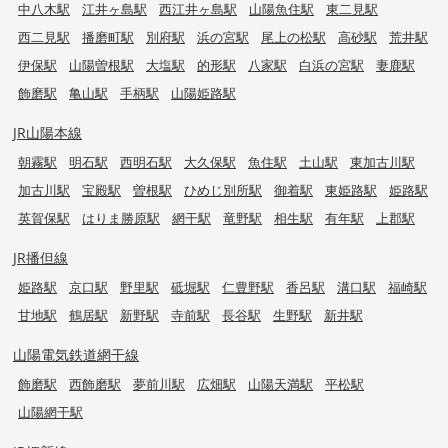
中八木駅
江井ヶ島駅
西江井ヶ島駅
山陽魚住駅
東二見駅
西二見駅
播磨町駅
別府駅
浜の宮駅
尾上の松駅
高砂駅
荒井駅
伊保駅
山陽曽根駅
大塩駅
的形駅
八家駅
白浜の宮駅
妻鹿駅
飾磨駅
亀山駅
手柄駅
山陽姫路駅
JR山陽本線
朝霧駅
明石駅
西明石駅
大久保駅
魚住駅
土山駅
東加古川駅
加古川駅
宝殿駅
曽根駅
ひめじ別所駅
御着駅
東姫路駅
姫路駅
英賀保駅
はりま勝原駅
網干駅
竜野駅
相生駅
有年駅
上郡駅
JR播但線
姫路駅
京口駅
野里駅
砥堀駅
仁豊野駅
香呂駅
溝口駅
福崎駅
甘地駅
鶴居駅
新野駅
寺前駅
長谷駅
生野駅
新井駅
山陽電気鉄道網干線
飾磨駅
西飾磨駅
夢前川駅
広畑駅
山陽天満駅
平松駅
山陽網干駅