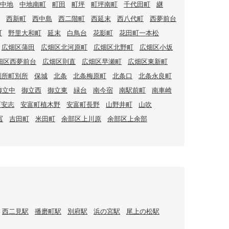
中地
中地南町
町田
町坪
町坪南町
千代田町
継
西新町
西中島
西二階町
西延末
西八代町
西夢前台
町
野里大和町
延末
白鳥台
花影町
花田町一本松
広畑区蒲田
広畑区北河原町
広畑区北野町
広畑区小坂
畑区西夢前台
広畑区則直
広畑区早瀬町
広畑区東新町
別所町別所
保城
北条
北条梅原町
北条口
北条永良町
御立中
御立西
御立東
緑台
南今宿
南駅前町
南車崎
町安志
安富町植木野
安富町長野
山野井町
山吹
冨
吉田町
米田町
余部区上川原
余部区上余部
西二見駅
播磨町駅
別府駅
浜の宮駅
尾上の松駅