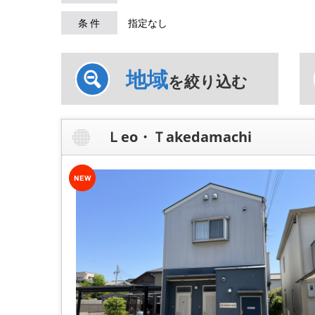
条 件
指定なし
地域
を絞り込む
Ｌeo・Ｔakedamachi