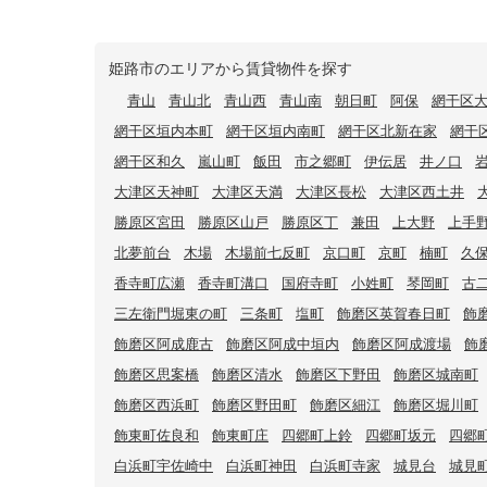
姫路市のエリアから賃貸物件を探す
青山
青山北
青山西
青山南
朝日町
阿保
網干区
網干区垣内本町
網干区垣内南町
網干区北新在家
網干
網干区和久
嵐山町
飯田
市之郷町
伊伝居
井ノ口
大津区天神町
大津区天満
大津区長松
大津区西土井
勝原区宮田
勝原区山戸
勝原区丁
兼田
上大野
上手
北夢前台
木場
木場前七反町
京口町
京町
楠町
久
香寺町広瀬
香寺町溝口
国府寺町
小姓町
琴岡町
古
三左衛門堀東の町
三条町
塩町
飾磨区英賀春日町
飾
飾磨区阿成鹿古
飾磨区阿成中垣内
飾磨区阿成渡場
飾
飾磨区思案橋
飾磨区清水
飾磨区下野田
飾磨区城南町
飾磨区西浜町
飾磨区野田町
飾磨区細江
飾磨区堀川町
飾東町佐良和
飾東町庄
四郷町上鈴
四郷町坂元
四郷
白浜町宇佐崎中
白浜町神田
白浜町寺家
城見台
城見