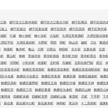
大江島
網干区大江島寺前町
網干区大江島古川町
網干区興浜
網干区垣内
区坂上
網干区坂出
網干区新在家
網干区田井
網干区高田
網干区津市場
岩端町
打越
梅ケ枝町
梅ケ谷町
大塩町
大津区恵美酒町
大津区勘兵衛
大津区平松
大津区真砂町
大野町
岡田
岡町
柿山伏
鍵町
刀出
勝原
野
神屋町
亀井町
亀山
川西
川西台
神田町
北今宿
北新在家
北原
保町
栗山町
車崎
景福寺前
香寺町相坂
香寺町犬飼
香寺町香呂
香寺
二階町
河間町
小利木町
紺屋町
五軒邸
呉服町
五郎右衛門邸
西庄
磨区英賀清水町
飾磨区英賀西町
飾磨区英賀東町
飾磨区英賀保駅前町
飾
磨区今在家
飾磨区今在家北
飾磨区恵美酒
飾磨区構
飾磨区鎌倉町
飾磨
飾磨区高町
飾磨区蓼野町
飾磨区玉地
飾磨区付城
飾磨区天神
飾磨区
飾磨区宮
飾磨区三宅
飾磨区妻鹿
飾磨区矢倉町
飾磨区山崎
飾磨区山
町東阿保
四郷町本郷
四郷町見野
四郷町山脇
東雲町
忍町
下手野
下
町
新在家
新在家中の町
新在家本町
神和町
実法寺
十二所前町
城東