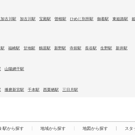
東加古川駅
加古川駅
宝殿駅
曽根駅
ひめじ別所駅
御着駅
東姫路駅
口駅
福崎駅
甘地駅
鶴居駅
新野駅
寺前駅
長谷駅
生野駅
新井駅
駅
山陽網干駅
駅
播磨新宮駅
千本駅
西栗栖駅
三日月駅
線·駅から探す
地域から探す
地図から探す
スタ