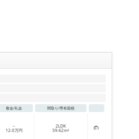
敷金/
礼金
間取り/
専有面積
お気に入り
－
2LDK
お
12.0
59.62
万円
m²
気
に