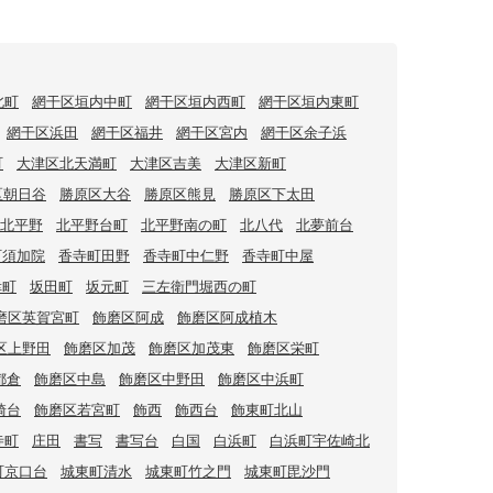
北町
網干区垣内中町
網干区垣内西町
網干区垣内東町
網干区浜田
網干区福井
網干区宮内
網干区余子浜
町
大津区北天満町
大津区吉美
大津区新町
区朝日谷
勝原区大谷
勝原区熊見
勝原区下太田
北平野
北平野台町
北平野南の町
北八代
北夢前台
町須加院
香寺町田野
香寺町中仁野
香寺町中屋
幸町
坂田町
坂元町
三左衛門堀西の町
磨区英賀宮町
飾磨区阿成
飾磨区阿成植木
区上野田
飾磨区加茂
飾磨区加茂東
飾磨区栄町
都倉
飾磨区中島
飾磨区中野田
飾磨区中浜町
崎台
飾磨区若宮町
飾西
飾西台
飾東町北山
寺町
庄田
書写
書写台
白国
白浜町
白浜町宇佐崎北
町京口台
城東町清水
城東町竹之門
城東町毘沙門