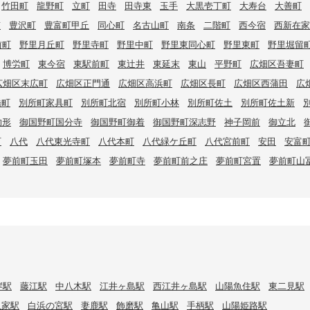
竹田町
龍野町
立町
田寺
田寺東
玉手
大黒壱丁町
大寿台
大善町
南
豊沢町
豊富町甲丘
同心町
名古山町
南条
二階町
西今宿
西新在家
前町
野里月丘町
野里寺町
野里中町
野里東同心町
野里東町
野里堀留
博労町
東今宿
東駅前町
東辻井
東延末
東山
平野町
広畑区吾妻町
広畑区末広町
広畑区正門通
広畑区高浜町
広畑区長町
広畑区西蒲田
広
橋町
別所町家具町
別所町北宿
別所町小林
別所町佐土
別所町佐土新
的形
御国野町国分寺
御国野町御着
御国野町深志野
神子岡前
御立北
町
八代
八代東光寺町
八代本町
八代緑ケ丘町
八代宮前町
安田
安富
夢前町玉田
夢前町塚本
夢前町寺
夢前町前之庄
夢前町宮置
夢前町山
岸駅
藤江駅
中八木駅
江井ヶ島駅
西江井ヶ島駅
山陽魚住駅
東二見駅
八家駅
白浜の宮駅
妻鹿駅
飾磨駅
亀山駅
手柄駅
山陽姫路駅