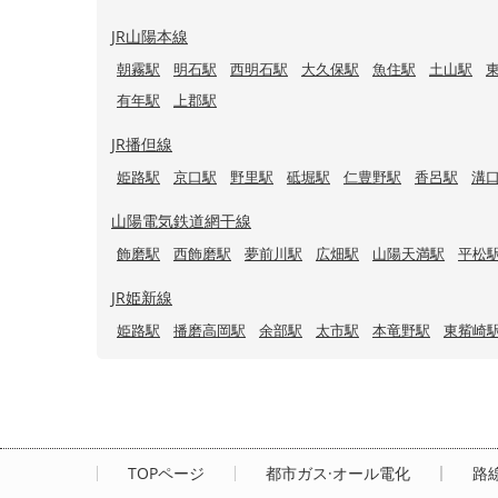
JR山陽本線
朝霧駅
明石駅
西明石駅
大久保駅
魚住駅
土山駅
有年駅
上郡駅
JR播但線
姫路駅
京口駅
野里駅
砥堀駅
仁豊野駅
香呂駅
溝
山陽電気鉄道網干線
飾磨駅
西飾磨駅
夢前川駅
広畑駅
山陽天満駅
平松
JR姫新線
姫路駅
播磨高岡駅
余部駅
太市駅
本竜野駅
東觜崎
TOPページ
都市ガス·オール電化
路