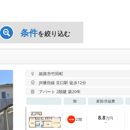
条件
を絞り込む
姫路市竹田町
JR播但線 京口駅 徒歩12分
アパート 2階建 築20年
階
家賃/
共益費
8.8
万円
2
階
－