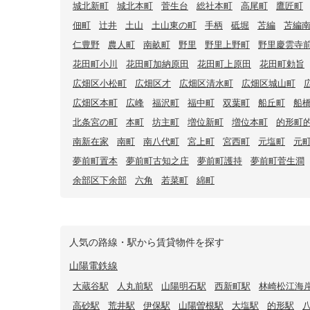
城北新町
城北本町
菅生台
総社本町
高尾町
鷹匠町
佃町
辻井
土山
土山東の町
手柄
砥堀
苫編
苫編
仁豊野
農人町
南畝町
野里
野里上野町
野里慶雲寺
花田町小川
花田町加納原田
花田町上原田
花田町勅旨
広畑区小松町
広畑区才
広畑区清水町
広畑区城山町
広畑区本町
広峰
福沢町
福中町
双葉町
船丘町
船
北条宮の町
本町
坊主町
増位新町
増位本町
的形町
南新在家
南町
南八代町
宮上町
宮西町
元塩町
元
夢前町置本
夢前町古知之庄
夢前町護持
夢前町菅生澗
余部区下余部
六角
若菜町
綿町
人気の路線・駅から賃貸物件を探す
山陽電鉄線
大蔵谷駅
人丸前駅
山陽明石駅
西新町駅
林崎松江海
高砂駅
荒井駅
伊保駅
山陽曽根駅
大塩駅
的形駅