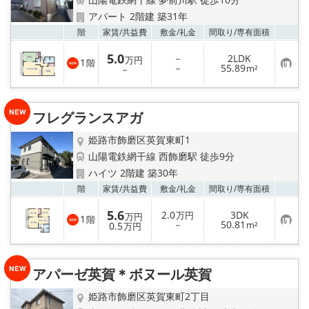
地図から探す
アパート 2階建 築31年
お気
階
家賃/
共益費
敷金/
礼金
間取り/
専有面積
スタッフ紹介
5.0
－
2LDK
万円
1
階
お
－
55.89
店舗情報·アクセス
－
m²
気
に
入
会社概要
り
フレグランスアガ
登
録
メールでお問い合わせ
姫路市飾磨区英賀東町1
山陽電鉄網干線 西飾磨駅 徒歩9分
ハイツ 2階建 築30年
お気
階
家賃/
共益費
敷金/
礼金
間取り/
専有面積
5.6
2.0
3DK
万円
万円
1
階
お
－
50.81
0.5
m²
万円
気
に
入
り
アパーゼ英賀＊ボヌール英賀
登
録
姫路市飾磨区英賀東町2丁目