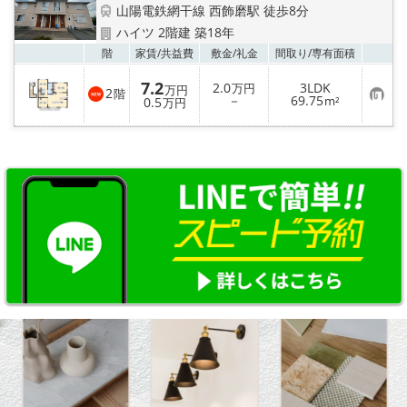
山陽電鉄網干線 西飾磨駅 徒歩8分
ハイツ 2階建 築18年
お気
階
家賃/
共益費
敷金/
礼金
間取り/
専有面積
7.2
2.0
3LDK
万円
万円
2
階
お
－
69.75
0.5
m²
万円
気
に
入
り
登
録