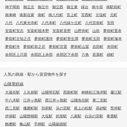
神子岡前
御立北
御立中
御立西
御立東
緑台
南今宿
南駅前町
南車崎
南新在家
南町
南八代町
宮上町
宮西町
元塩町
元町
八代
八代東光寺町
八代本町
八代緑ケ丘町
八代宮前町
安田
安富町安志
安富町植木野
安富町長野
山野井町
山吹
夢前町置本
夢前町古知之庄
夢前町護持
夢前町菅生澗
夢前町玉田
夢前町塚本
夢前町寺
夢前町前之庄
夢前町宮置
夢前町山冨
吉田町
米田町
余部区上川原
余部区上余部
余部区下余部
六角
若菜町
綿町
人気の路線・駅から賃貸物件を探す
山陽電鉄線
大蔵谷駅
人丸前駅
山陽明石駅
西新町駅
林崎松江海岸駅
藤江駅
中八木駅
江井ヶ島駅
西江井ヶ島駅
山陽魚住駅
東二見駅
西二見駅
播磨町駅
別府駅
浜の宮駅
尾上の松駅
高砂駅
荒井駅
伊保駅
山陽曽根駅
大塩駅
的形駅
八家駅
白浜の宮駅
妻鹿駅
飾磨駅
亀山駅
手柄駅
山陽姫路駅