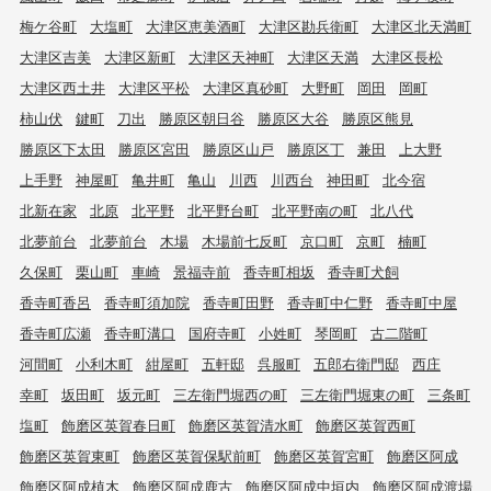
梅ケ谷町
大塩町
大津区恵美酒町
大津区勘兵衛町
大津区北天満町
大津区吉美
大津区新町
大津区天神町
大津区天満
大津区長松
大津区西土井
大津区平松
大津区真砂町
大野町
岡田
岡町
柿山伏
鍵町
刀出
勝原区朝日谷
勝原区大谷
勝原区熊見
勝原区下太田
勝原区宮田
勝原区山戸
勝原区丁
兼田
上大野
上手野
神屋町
亀井町
亀山
川西
川西台
神田町
北今宿
北新在家
北原
北平野
北平野台町
北平野南の町
北八代
北夢前台
北夢前台
木場
木場前七反町
京口町
京町
楠町
久保町
栗山町
車崎
景福寺前
香寺町相坂
香寺町犬飼
香寺町香呂
香寺町須加院
香寺町田野
香寺町中仁野
香寺町中屋
香寺町広瀬
香寺町溝口
国府寺町
小姓町
琴岡町
古二階町
河間町
小利木町
紺屋町
五軒邸
呉服町
五郎右衛門邸
西庄
幸町
坂田町
坂元町
三左衛門堀西の町
三左衛門堀東の町
三条町
塩町
飾磨区英賀春日町
飾磨区英賀清水町
飾磨区英賀西町
飾磨区英賀東町
飾磨区英賀保駅前町
飾磨区英賀宮町
飾磨区阿成
飾磨区阿成植木
飾磨区阿成鹿古
飾磨区阿成中垣内
飾磨区阿成渡場