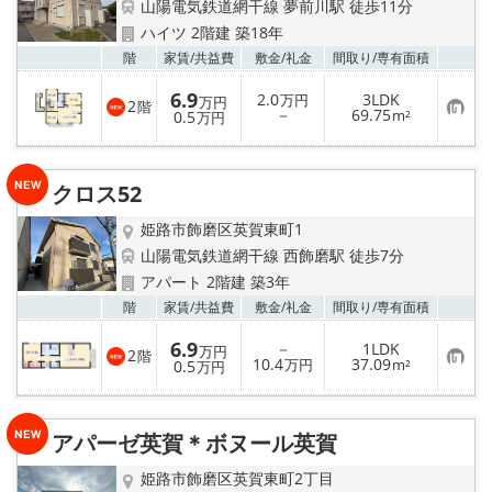
山陽電気鉄道網干線 夢前川駅 徒歩11分
ハイツ 2階建 築18年
お気
階
家賃/
共益費
敷金/
礼金
間取り/
専有面積
6.9
2.0
3LDK
万円
万円
2
階
お
－
69.75
0.5
m²
万円
気
に
入
り
クロス52
登
録
姫路市飾磨区英賀東町1
山陽電気鉄道網干線 西飾磨駅 徒歩7分
アパート 2階建 築3年
お気
階
家賃/
共益費
敷金/
礼金
間取り/
専有面積
6.9
－
1LDK
万円
2
階
お
10.4
37.09
0.5
万円
m²
万円
気
に
入
り
アパーゼ英賀＊ボヌール英賀
登
録
姫路市飾磨区英賀東町2丁目