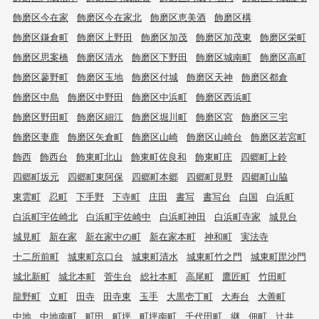
飾磨区今在家
飾磨区今在家北
飾磨区恵美酒
飾磨区構
飾磨区鎌倉町
飾磨区上野田
飾磨区加茂
飾磨区加茂東
飾磨区栄町
飾磨区思案橋
飾磨区清水
飾磨区下野田
飾磨区城南町
飾磨区高町
飾磨区蓼野町
飾磨区玉地
飾磨区付城
飾磨区天神
飾磨区都倉
飾磨区中島
飾磨区中野田
飾磨区中浜町
飾磨区西浜町
飾磨区野田町
飾磨区細江
飾磨区堀川町
飾磨区宮
飾磨区三宅
飾磨区妻鹿
飾磨区矢倉町
飾磨区山崎
飾磨区山崎台
飾磨区若宮町
飾西
飾西台
飾東町北山
飾東町佐良和
飾東町庄
四郷町上鈴
四郷町坂元
四郷町東阿保
四郷町本郷
四郷町見野
四郷町山脇
東雲町
忍町
下手野
下寺町
庄田
書写
書写台
白国
白浜町
白浜町宇佐崎北
白浜町宇佐崎中
白浜町神田
白浜町寺家
城見台
城見町
新在家
新在家中の町
新在家本町
神和町
実法寺
十二所前町
城東町京口台
城東町清水
城東町竹之門
城東町毘沙門
城北新町
城北本町
菅生台
総社本町
高尾町
鷹匠町
竹田町
龍野町
立町
田寺
田寺東
玉手
大黒壱丁町
大寿台
大善町
中地
中地南町
町田
町坪
町坪南町
千代田町
継
佃町
辻井