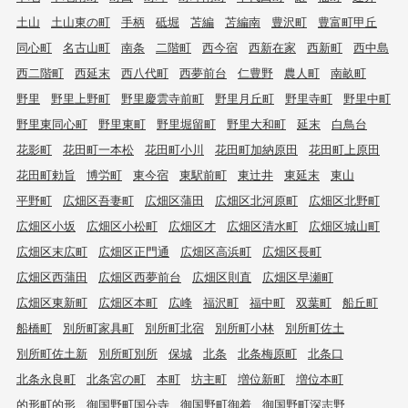
土山
土山東の町
手柄
砥堀
苫編
苫編南
豊沢町
豊富町甲丘
同心町
名古山町
南条
二階町
西今宿
西新在家
西新町
西中島
西二階町
西延末
西八代町
西夢前台
仁豊野
農人町
南畝町
野里
野里上野町
野里慶雲寺前町
野里月丘町
野里寺町
野里中町
野里東同心町
野里東町
野里堀留町
野里大和町
延末
白鳥台
花影町
花田町一本松
花田町小川
花田町加納原田
花田町上原田
花田町勅旨
博労町
東今宿
東駅前町
東辻井
東延末
東山
平野町
広畑区吾妻町
広畑区蒲田
広畑区北河原町
広畑区北野町
広畑区小坂
広畑区小松町
広畑区才
広畑区清水町
広畑区城山町
広畑区末広町
広畑区正門通
広畑区高浜町
広畑区長町
広畑区西蒲田
広畑区西夢前台
広畑区則直
広畑区早瀬町
広畑区東新町
広畑区本町
広峰
福沢町
福中町
双葉町
船丘町
船橋町
別所町家具町
別所町北宿
別所町小林
別所町佐土
別所町佐土新
別所町別所
保城
北条
北条梅原町
北条口
北条永良町
北条宮の町
本町
坊主町
増位新町
増位本町
的形町的形
御国野町国分寺
御国野町御着
御国野町深志野