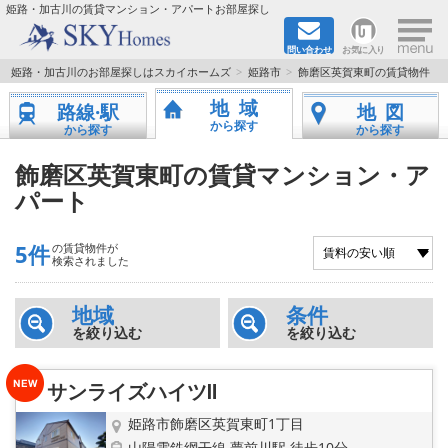
×
姫路・加古川の賃貸マンション・アパートお部屋探し
問い合わせ
お気に入り
TOPページ
姫路・加古川のお部屋探しはスカイホームズ
姫路市
飾磨区英賀東町の賃貸物件
地域
路線·駅
地図
都市ガス·オール電化
から探す
から探す
から探す
☆新築物件☆
飾磨区英賀東町の賃貸マンション・ア
パート
☆敷金＆礼金0円物件☆
5件
の賃貸物件が
☆ペット飼育可能物件☆
検索されました
☆ネット無料☆
地域
条件
を絞り込む
を絞り込む
路線·駅から探す
サンライズハイツⅡ
地域から探す
姫路市飾磨区英賀東町1丁目
山陽電鉄網干線 夢前川駅 徒歩10分