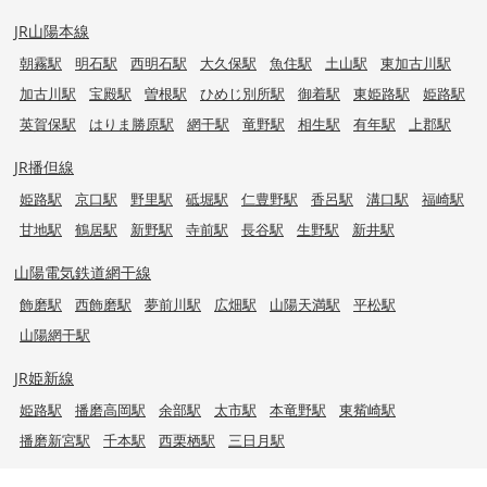
JR山陽本線
朝霧駅
明石駅
西明石駅
大久保駅
魚住駅
土山駅
東加古川駅
加古川駅
宝殿駅
曽根駅
ひめじ別所駅
御着駅
東姫路駅
姫路駅
英賀保駅
はりま勝原駅
網干駅
竜野駅
相生駅
有年駅
上郡駅
JR播但線
姫路駅
京口駅
野里駅
砥堀駅
仁豊野駅
香呂駅
溝口駅
福崎駅
甘地駅
鶴居駅
新野駅
寺前駅
長谷駅
生野駅
新井駅
山陽電気鉄道網干線
飾磨駅
西飾磨駅
夢前川駅
広畑駅
山陽天満駅
平松駅
山陽網干駅
JR姫新線
姫路駅
播磨高岡駅
余部駅
太市駅
本竜野駅
東觜崎駅
播磨新宮駅
千本駅
西栗栖駅
三日月駅