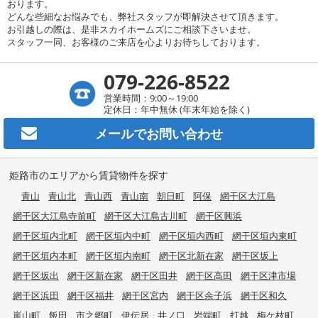
おります。
どんな些細なお悩みでも、弊社スタッフが即解決させて頂きます。
お引越しの際は、是非スカイホームズにご相談下さいませ。
スタッフ一同、お客様のご来店を心よりお待ちしております。
079-226-8522
営業時間：9:00～19:00
定休日：年中無休 (年末年始を除く)
メールで
お問い合わせ
姫路市のエリアから賃貸物件を探す
青山
青山北
青山西
青山南
朝日町
阿保
網干区大江島
網干区大江島寺前町
網干区大江島古川町
網干区興浜
網干区垣内北町
網干区垣内中町
網干区垣内西町
網干区垣内東町
網干区垣内本町
網干区垣内南町
網干区北新在家
網干区坂上
網干区坂出
網干区新在家
網干区田井
網干区高田
網干区津市場
網干区浜田
網干区福井
網干区宮内
網干区余子浜
網干区和久
嵐山町
飯田
市之郷町
伊伝居
井ノ口
岩端町
打越
梅ケ枝町