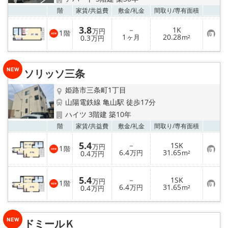
地図から探す
お気
階
家賃/
共益費
敷金/
礼金
間取り/
専有面積
スタッフ紹介
3.8
－
1K
万円
1
階
お
1
20.28
0.3
ヶ月
m²
万円
気
店舗情報·アクセス
に
入
り
ソリッソ三条
登
会社概要
録
姫路市三条町1丁目
メールでお問い合わせ
山陽電鉄線 亀山駅 徒歩17分
ハイツ 3階建 築10年
お気
階
家賃/
共益費
敷金/
礼金
間取り/
専有面積
5.4
－
1SK
万円
1
階
お
6.4
31.65
0.4
万円
m²
万円
気
に
入
5.4
－
1SK
り
万円
1
階
お
6.4
31.65
登
0.4
万円
m²
万円
気
録
に
入
り
ドミールＫ
登