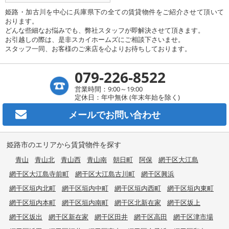
姫路・加古川を中心に兵庫県下の全ての賃貸物件をご紹介させて頂いて
おります。
どんな些細なお悩みでも、弊社スタッフが即解決させて頂きます。
お引越しの際は、是非スカイホームズにご相談下さいませ。
スタッフ一同、お客様のご来店を心よりお待ちしております。
079-226-8522
営業時間：9:00～19:00
定休日：年中無休 (年末年始を除く)
メールで
お問い合わせ
姫路市のエリアから賃貸物件を探す
青山
青山北
青山西
青山南
朝日町
阿保
網干区大江島
網干区大江島寺前町
網干区大江島古川町
網干区興浜
網干区垣内北町
網干区垣内中町
網干区垣内西町
網干区垣内東町
網干区垣内本町
網干区垣内南町
網干区北新在家
網干区坂上
網干区坂出
網干区新在家
網干区田井
網干区高田
網干区津市場