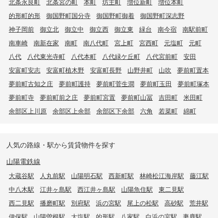
北条永良町
北条宮の町
本町
坊主町
増位新町
増位本町
的形町的形
御国野町国分寺
御国野町御着
御国野町深志野
神子岡前
御立北
御立中
御立西
御立東
緑台
南今宿
南駅前町
南車崎
南新在家
南町
南八代町
宮上町
宮西町
元塩町
元町
八代
八代東光寺町
八代本町
八代緑ケ丘町
八代宮前町
安田
安富町安志
安富町植木野
安富町長野
山野井町
山吹
夢前町置本
夢前町古知之庄
夢前町護持
夢前町菅生澗
夢前町玉田
夢前町塚本
夢前町寺
夢前町前之庄
夢前町宮置
夢前町山冨
吉田町
米田町
余部区上川原
余部区上余部
余部区下余部
六角
若菜町
綿町
人気の路線・駅から賃貸物件を探す
山陽電鉄線
大蔵谷駅
人丸前駅
山陽明石駅
西新町駅
林崎松江海岸駅
藤江駅
中八木駅
江井ヶ島駅
西江井ヶ島駅
山陽魚住駅
東二見駅
西二見駅
播磨町駅
別府駅
浜の宮駅
尾上の松駅
高砂駅
荒井駅
伊保駅
山陽曽根駅
大塩駅
的形駅
八家駅
白浜の宮駅
妻鹿駅