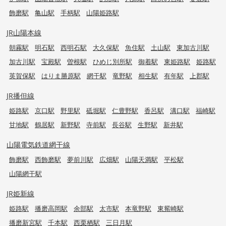
飾磨駅
亀山駅
手柄駅
山陽姫路駅
JR山陽本線
朝霧駅
明石駅
西明石駅
大久保駅
魚住駅
土山駅
東加古川駅
加古川駅
宝殿駅
曽根駅
ひめじ別所駅
御着駅
東姫路駅
姫路駅
英賀保駅
はりま勝原駅
網干駅
竜野駅
相生駅
有年駅
上郡駅
JR播但線
姫路駅
京口駅
野里駅
砥堀駅
仁豊野駅
香呂駅
溝口駅
福崎駅
甘地駅
鶴居駅
新野駅
寺前駅
長谷駅
生野駅
新井駅
山陽電気鉄道網干線
飾磨駅
西飾磨駅
夢前川駅
広畑駅
山陽天満駅
平松駅
山陽網干駅
JR姫新線
姫路駅
播磨高岡駅
余部駅
太市駅
本竜野駅
東觜崎駅
播磨新宮駅
千本駅
西栗栖駅
三日月駅