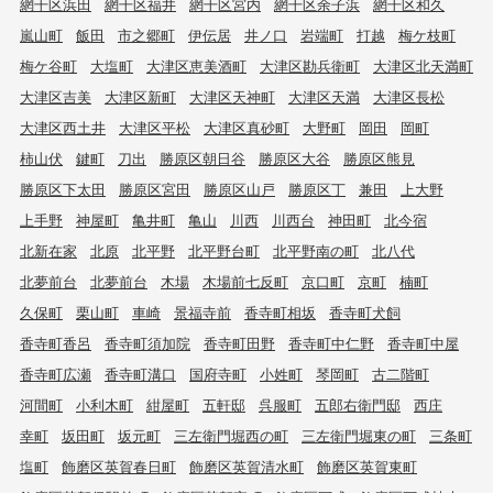
網干区浜田
網干区福井
網干区宮内
網干区余子浜
網干区和久
嵐山町
飯田
市之郷町
伊伝居
井ノ口
岩端町
打越
梅ケ枝町
梅ケ谷町
大塩町
大津区恵美酒町
大津区勘兵衛町
大津区北天満町
大津区吉美
大津区新町
大津区天神町
大津区天満
大津区長松
大津区西土井
大津区平松
大津区真砂町
大野町
岡田
岡町
柿山伏
鍵町
刀出
勝原区朝日谷
勝原区大谷
勝原区熊見
勝原区下太田
勝原区宮田
勝原区山戸
勝原区丁
兼田
上大野
上手野
神屋町
亀井町
亀山
川西
川西台
神田町
北今宿
北新在家
北原
北平野
北平野台町
北平野南の町
北八代
北夢前台
北夢前台
木場
木場前七反町
京口町
京町
楠町
久保町
栗山町
車崎
景福寺前
香寺町相坂
香寺町犬飼
香寺町香呂
香寺町須加院
香寺町田野
香寺町中仁野
香寺町中屋
香寺町広瀬
香寺町溝口
国府寺町
小姓町
琴岡町
古二階町
河間町
小利木町
紺屋町
五軒邸
呉服町
五郎右衛門邸
西庄
幸町
坂田町
坂元町
三左衛門堀西の町
三左衛門堀東の町
三条町
塩町
飾磨区英賀春日町
飾磨区英賀清水町
飾磨区英賀東町