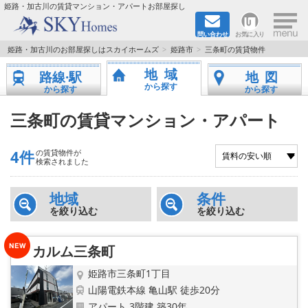
×
姫路・加古川の賃貸マンション・アパートお部屋探し
問い合わせ
お気に入り
TOPページ
姫路・加古川のお部屋探しはスカイホームズ
姫路市
三条町の賃貸物件
地域
路線·駅
地図
都市ガス·オール電化
から探す
から探す
から探す
☆新築物件☆
三条町の賃貸マンション・アパート
☆敷金＆礼金0円物件☆
4件
の賃貸物件が
検索されました
☆ペット飼育可能物件☆
地域
条件
を絞り込む
を絞り込む
☆ネット無料☆
路線·駅から探す
カルム三条町
姫路市三条町1丁目
地域から探す
山陽電鉄本線 亀山駅 徒歩20分
アパート 3階建 築30年