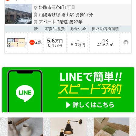
録
姫路市三条町1丁目
山陽電鉄線 亀山駅 徒歩17分
アパート 2階建 築22年
お気
階
家賃/
共益費
敷金/
礼金
間取り/
専有面積
5.6
－
1R
万円
2
階
お
5.0
41.67
0.4
万円
m²
万円
気
に
入
り
登
録