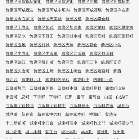
飾磨区英賀保駅前町
飾磨区英賀宮町
飾磨区阿成
飾磨区阿成植木
飾磨区阿成鹿古
飾磨区阿成中垣内
飾磨区阿成渡場
飾磨区今在家
飾磨区今在家北
飾磨区恵美酒
飾磨区構
飾磨区鎌倉町
飾磨区上野田
飾磨区加茂
飾磨区加茂東
飾磨区栄町
飾磨区思案橋
飾磨区清水
飾磨区下野田
飾磨区城南町
飾磨区高町
飾磨区蓼野町
飾磨区玉地
飾磨区付城
飾磨区天神
飾磨区都倉
飾磨区中島
飾磨区中野田
飾磨区中浜町
飾磨区西浜町
飾磨区野田町
飾磨区細江
飾磨区堀川町
飾磨区宮
飾磨区三宅
飾磨区妻鹿
飾磨区矢倉町
飾磨区山崎
飾磨区山崎台
飾磨区若宮町
飾西
飾西台
飾東町北山
飾東町佐良和
飾東町庄
四郷町上鈴
四郷町坂元
四郷町東阿保
四郷町本郷
四郷町見野
四郷町山脇
東雲町
忍町
下手野
下寺町
庄田
書写
書写台
白国
白浜町
白浜町宇佐崎北
白浜町宇佐崎中
白浜町神田
白浜町寺家
城見台
城見町
新在家
新在家中の町
新在家本町
神和町
実法寺
十二所前町
城東町京口台
城東町清水
城東町竹之門
城東町毘沙門
城北新町
城北本町
菅生台
総社本町
高尾町
鷹匠町
竹田町