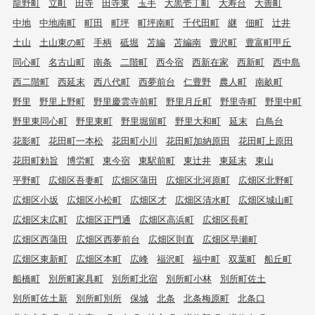
龍野町
立町
田寺
田寺東
玉手
大黒壱丁町
大寿台
大善町
中地
中地南町
町田
町坪
町坪南町
千代田町
継
佃町
辻井
土山
土山東の町
手柄
砥堀
苫編
苫編南
豊沢町
豊富町甲丘
同心町
名古山町
南条
二階町
西今宿
西新在家
西新町
西中島
西二階町
西延末
西八代町
西夢前台
仁豊野
農人町
南畝町
野里
野里上野町
野里慶雲寺前町
野里月丘町
野里寺町
野里中町
野里東同心町
野里東町
野里堀留町
野里大和町
延末
白鳥台
花影町
花田町一本松
花田町小川
花田町加納原田
花田町上原田
花田町勅旨
博労町
東今宿
東駅前町
東辻井
東延末
東山
平野町
広畑区吾妻町
広畑区蒲田
広畑区北河原町
広畑区北野町
広畑区小坂
広畑区小松町
広畑区才
広畑区清水町
広畑区城山町
広畑区末広町
広畑区正門通
広畑区高浜町
広畑区長町
広畑区西蒲田
広畑区西夢前台
広畑区則直
広畑区早瀬町
広畑区東新町
広畑区本町
広峰
福沢町
福中町
双葉町
船丘町
船橋町
別所町家具町
別所町北宿
別所町小林
別所町佐土
別所町佐土新
別所町別所
保城
北条
北条梅原町
北条口