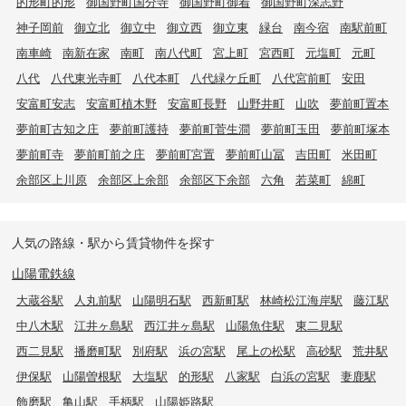
的形町的形
御国野町国分寺
御国野町御着
御国野町深志野
神子岡前
御立北
御立中
御立西
御立東
緑台
南今宿
南駅前町
南車崎
南新在家
南町
南八代町
宮上町
宮西町
元塩町
元町
八代
八代東光寺町
八代本町
八代緑ケ丘町
八代宮前町
安田
安富町安志
安富町植木野
安富町長野
山野井町
山吹
夢前町置本
夢前町古知之庄
夢前町護持
夢前町菅生澗
夢前町玉田
夢前町塚本
夢前町寺
夢前町前之庄
夢前町宮置
夢前町山冨
吉田町
米田町
余部区上川原
余部区上余部
余部区下余部
六角
若菜町
綿町
人気の路線・駅から賃貸物件を探す
山陽電鉄線
大蔵谷駅
人丸前駅
山陽明石駅
西新町駅
林崎松江海岸駅
藤江駅
中八木駅
江井ヶ島駅
西江井ヶ島駅
山陽魚住駅
東二見駅
西二見駅
播磨町駅
別府駅
浜の宮駅
尾上の松駅
高砂駅
荒井駅
伊保駅
山陽曽根駅
大塩駅
的形駅
八家駅
白浜の宮駅
妻鹿駅
飾磨駅
亀山駅
手柄駅
山陽姫路駅