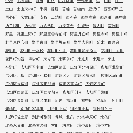
中地
中地南町
町田
町坪
町坪南町
千代田町
継
佃町
辻井
土山
土山東の町
手柄
砥堀
苫編
苫編南
豊沢町
豊富町甲丘
同心町
名古山町
南条
二階町
西今宿
西新在家
西新町
西中島
西二階町
西延末
西八代町
西夢前台
仁豊野
農人町
南畝町
野里
野里上野町
野里慶雲寺前町
野里月丘町
野里寺町
野里中町
野里東同心町
野里東町
野里堀留町
野里大和町
延末
白鳥台
花影町
花田町一本松
花田町小川
花田町加納原田
花田町上原田
花田町勅旨
博労町
東今宿
東駅前町
東辻井
東延末
東山
平野町
広畑区吾妻町
広畑区蒲田
広畑区北河原町
広畑区北野町
広畑区小坂
広畑区小松町
広畑区才
広畑区清水町
広畑区城山町
広畑区末広町
広畑区正門通
広畑区高浜町
広畑区長町
広畑区西蒲田
広畑区西夢前台
広畑区則直
広畑区早瀬町
広畑区東新町
広畑区本町
広峰
福沢町
福中町
双葉町
船丘町
船橋町
別所町家具町
別所町北宿
別所町小林
別所町佐土
別所町佐土新
別所町別所
保城
北条
北条梅原町
北条口
北条永良町
北条宮の町
本町
坊主町
増位新町
増位本町