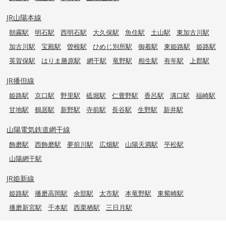
JR山陽本線
朝霧駅
明石駅
西明石駅
大久保駅
魚住駅
土山駅
東加古川駅
加古川駅
宝殿駅
曽根駅
ひめじ別所駅
御着駅
東姫路駅
姫路駅
英賀保駅
はりま勝原駅
網干駅
竜野駅
相生駅
有年駅
上郡駅
JR播但線
姫路駅
京口駅
野里駅
砥堀駅
仁豊野駅
香呂駅
溝口駅
福崎駅
甘地駅
鶴居駅
新野駅
寺前駅
長谷駅
生野駅
新井駅
山陽電気鉄道網干線
飾磨駅
西飾磨駅
夢前川駅
広畑駅
山陽天満駅
平松駅
山陽網干駅
JR姫新線
姫路駅
播磨高岡駅
余部駅
太市駅
本竜野駅
東觜崎駅
播磨新宮駅
千本駅
西栗栖駅
三日月駅