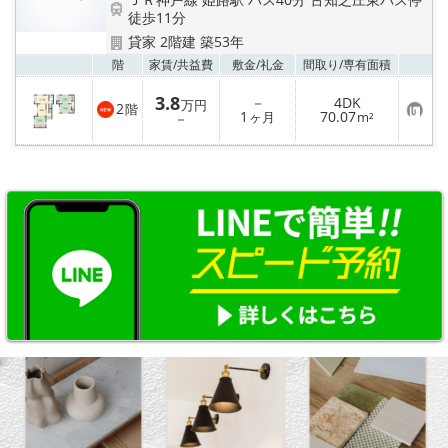
地図から探す
徒歩11分
貸家 2階建 築53年
スタッフ紹介
お気
階
家賃/
共益費
敷金/
礼金
間取り/
専有面積
店舗情報·アクセス
3.8
－
4DK
万円
2
階
お
1
70.07
－
ヶ月
m²
気
に
会社概要
入
り
登
メールでお問い合わせ
録