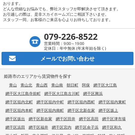
おります。
どんな些細なお悩みでも、弊社スタッフが即解決させて頂きます。
お引越しの際は、是非スカイホームズにご相談下さいませ。
スタッフ一同、お客様のご来店を心よりお待ちしております。
079-226-8522
営業時間：9:00～19:00
定休日：年中無休 (年末年始を除く)
メールで
お問い合わせ
姫路市のエリアから賃貸物件を探す
青山
青山北
青山西
青山南
朝日町
阿保
網干区大江島
網干区大江島寺前町
網干区大江島古川町
網干区興浜
網干区垣内北町
網干区垣内中町
網干区垣内西町
網干区垣内東町
網干区垣内本町
網干区垣内南町
網干区北新在家
網干区坂上
網干区坂出
網干区新在家
網干区田井
網干区高田
網干区津市場
網干区浜田
網干区福井
網干区宮内
網干区余子浜
網干区和久