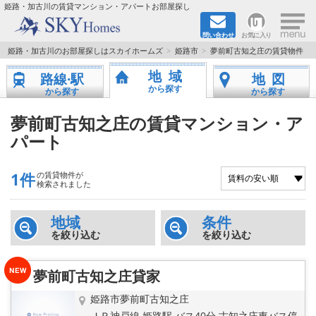
×
姫路・加古川の賃貸マンション・アパートお部屋探し
問い合わせ
お気に入り
TOPページ
姫路・加古川のお部屋探しはスカイホームズ
姫路市
夢前町古知之庄の賃貸物件
地域
路線·駅
地図
都市ガス·オール電化
から探す
から探す
から探す
☆新築物件☆
夢前町古知之庄の賃貸マンション・ア
パート
☆敷金＆礼金0円物件☆
1件
の賃貸物件が
☆ペット飼育可能物件☆
検索されました
☆ネット無料☆
地域
条件
を絞り込む
を絞り込む
路線·駅から探す
夢前町古知之庄貸家
地域から探す
姫路市夢前町古知之庄
ＪＲ神戸線 姫路駅 バス40分 古知之庄東バス停