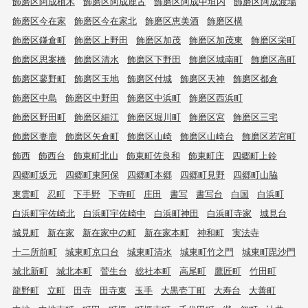
飾磨区阿成植木
飾磨区阿成鹿古
飾磨区阿成中垣内
飾磨区阿成渡場
飾磨区今在家
飾磨区今在家北
飾磨区恵美酒
飾磨区構
飾磨区鎌倉町
飾磨区上野田
飾磨区加茂
飾磨区加茂東
飾磨区栄町
飾磨区思案橋
飾磨区清水
飾磨区下野田
飾磨区城南町
飾磨区高町
飾磨区蓼野町
飾磨区玉地
飾磨区付城
飾磨区天神
飾磨区都倉
飾磨区中島
飾磨区中野田
飾磨区中浜町
飾磨区西浜町
飾磨区野田町
飾磨区細江
飾磨区堀川町
飾磨区宮
飾磨区三宅
飾磨区妻鹿
飾磨区矢倉町
飾磨区山崎
飾磨区山崎台
飾磨区若宮町
飾西
飾西台
飾東町北山
飾東町佐良和
飾東町庄
四郷町上鈴
四郷町坂元
四郷町東阿保
四郷町本郷
四郷町見野
四郷町山脇
東雲町
忍町
下手野
下寺町
庄田
書写
書写台
白国
白浜町
白浜町宇佐崎北
白浜町宇佐崎中
白浜町神田
白浜町寺家
城見台
城見町
新在家
新在家中の町
新在家本町
神和町
実法寺
十二所前町
城東町京口台
城東町清水
城東町竹之門
城東町毘沙門
城北新町
城北本町
菅生台
総社本町
高尾町
鷹匠町
竹田町
龍野町
立町
田寺
田寺東
玉手
大黒壱丁町
大寿台
大善町