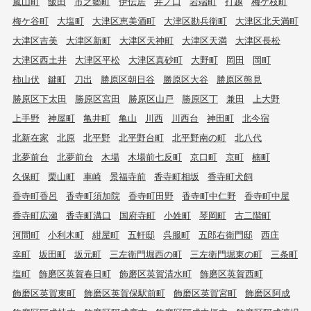
嵐山町
飯田
市之郷町
伊伝居
井ノ口
岩端町
打越
梅ケ枝町
梅ケ谷町
大塩町
大津区恵美酒町
大津区勘兵衛町
大津区北天満町
大津区吉美
大津区新町
大津区天神町
大津区天満
大津区長松
大津区西土井
大津区平松
大津区真砂町
大野町
岡田
岡町
柿山伏
鍵町
刀出
勝原区朝日谷
勝原区大谷
勝原区熊見
勝原区下太田
勝原区宮田
勝原区山戸
勝原区丁
兼田
上大野
上手野
神屋町
亀井町
亀山
川西
川西台
神田町
北今宿
北新在家
北原
北平野
北平野台町
北平野南の町
北八代
北夢前台
北夢前台
木場
木場前七反町
京口町
京町
楠町
久保町
栗山町
車崎
景福寺前
香寺町相坂
香寺町犬飼
香寺町香呂
香寺町須加院
香寺町田野
香寺町中仁野
香寺町中屋
香寺町広瀬
香寺町溝口
国府寺町
小姓町
琴岡町
古二階町
河間町
小利木町
紺屋町
五軒邸
呉服町
五郎右衛門邸
西庄
幸町
坂田町
坂元町
三左衛門堀西の町
三左衛門堀東の町
三条町
塩町
飾磨区英賀春日町
飾磨区英賀清水町
飾磨区英賀西町
飾磨区英賀東町
飾磨区英賀保駅前町
飾磨区英賀宮町
飾磨区阿成