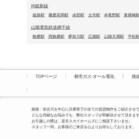
JR姫新線
姫路駅
播磨高岡駅
余部駅
太市駅
本竜野駅
東觜崎
山陽電気鉄道網干線
飾磨駅
西飾磨駅
夢前川駅
広畑駅
山陽天満駅
平松
TOPページ
都市ガス·オール電化
路
姫路・加古川を中心に兵庫県下の全ての賃貸物件をご紹介させ
どんな些細なお悩みでも、弊社スタッフが即解決させて頂きま
お引越しの際は、是非スカイホームズにご相談下さいませ。
スタッフ一同、お客様のご来店を心よりお待ちしております。