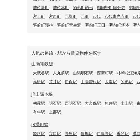
増位新町
増位本町
的形町的形
御国野町国分寺
御国
宮上町
宮西町
元塩町
元町
八代
八代東光寺町
八
夢前町護持
夢前町菅生澗
夢前町玉田
夢前町塚本
夢
人気の路線・駅から賃貸物件を探す
山陽電鉄線
大蔵谷駅
人丸前駅
山陽明石駅
西新町駅
林崎松江海
高砂駅
荒井駅
伊保駅
山陽曽根駅
大塩駅
的形駅
JR山陽本線
朝霧駅
明石駅
西明石駅
大久保駅
魚住駅
土山駅
有年駅
上郡駅
JR播但線
姫路駅
京口駅
野里駅
砥堀駅
仁豊野駅
香呂駅
溝