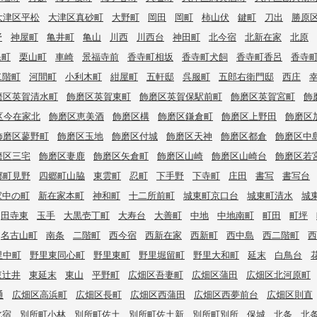
大津区平松
大津区真砂町
大野町
岡田
岡町
柿山伏
鍵町
刀出
勝原
野
神屋町
亀井町
亀山
川西
川西台
神田町
北今宿
北新在家
北原
保町
栗山町
車崎
景福寺前
香寺町相坂
香寺町犬飼
香寺町香呂
香寺
二階町
河間町
小利木町
紺屋町
五軒邸
呉服町
五郎右衛門邸
西庄
磨区英賀清水町
飾磨区英賀東町
飾磨区英賀保駅前町
飾磨区英賀宮町
飾
区今在家北
飾磨区恵美酒
飾磨区構
飾磨区鎌倉町
飾磨区上野田
飾磨区
飾磨区蓼野町
飾磨区玉地
飾磨区付城
飾磨区天神
飾磨区都倉
飾磨区中
磨区三宅
飾磨区妻鹿
飾磨区矢倉町
飾磨区山崎
飾磨区山崎台
飾磨区若
郷町見野
四郷町山脇
東雲町
忍町
下手野
下寺町
庄田
書写
書写台
家中の町
新在家本町
神和町
十二所前町
城東町京口台
城東町清水
城
田寺東
玉手
大黒壱丁町
大寿台
大善町
中地
中地南町
町田
町坪
名古山町
南条
二階町
西今宿
西新在家
西新町
西中島
西二階町
西
里中町
野里東同心町
野里東町
野里堀留町
野里大和町
延末
白鳥台
東辻井
東延末
東山
平野町
広畑区吾妻町
広畑区蒲田
広畑区北河原町
通
広畑区高浜町
広畑区長町
広畑区西蒲田
広畑区西夢前台
広畑区則直
北宿
別所町小林
別所町佐土
別所町佐土新
別所町別所
保城
北条
北