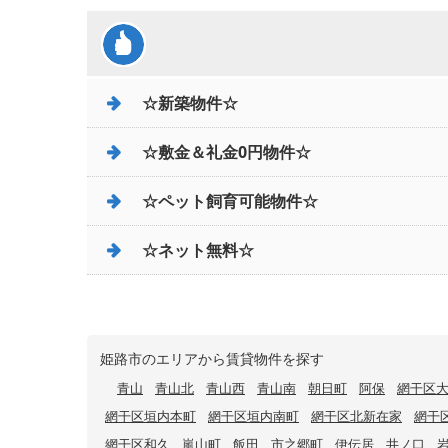
☆新築物件☆
☆敷金＆礼金0円物件☆
☆ペット飼育可能物件☆
☆ネット無料☆
姫路市のエリアから賃貸物件を探す
青山
青山北
青山西
青山南
朝日町
阿保
網干区
網干区垣内本町
網干区垣内南町
網干区北新在家
網干
網干区和久
嵐山町
飯田
市之郷町
伊伝居
井ノ口