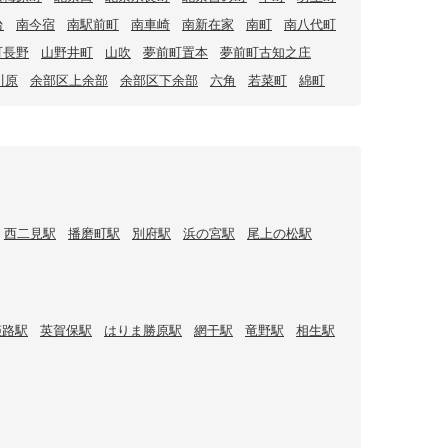
台
南今宿
南駅前町
南車崎
南新在家
南町
南八代町
町長野
山野井町
山吹
夢前町置本
夢前町古知之庄
川原
余部区上余部
余部区下余部
六角
若菜町
綿町
西二見駅
播磨町駅
別府駅
浜の宮駅
尾上の松駅
姫路駅
英賀保駅
はりま勝原駅
網干駅
竜野駅
相生駅