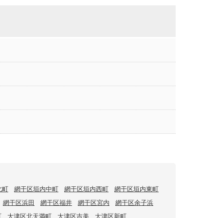
北町
網干区垣内中町
網干区垣内西町
網干区垣内東町
網干区浜田
網干区福井
網干区宮内
網干区余子浜
町
大津区北天満町
大津区吉美
大津区新町