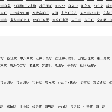
野町御着
御国野町深志野
神子岡前
御立北
御立中
御立西
御立東
緑
代本町
八代緑ケ丘町
八代宮前町
安田
安富町安志
安富町植木野
安富
前町寺
夢前町前之庄
夢前町宮置
夢前町山冨
吉田町
米田町
余部区上
岸駅
藤江駅
中八木駅
江井ヶ島駅
西江井ヶ島駅
山陽魚住駅
東二見駅
八家駅
白浜の宮駅
妻鹿駅
飾磨駅
亀山駅
手柄駅
山陽姫路駅
東加古川駅
加古川駅
宝殿駅
曽根駅
ひめじ別所駅
御着駅
東姫路駅
口駅
福崎駅
甘地駅
鶴居駅
新野駅
寺前駅
長谷駅
生野駅
新井駅