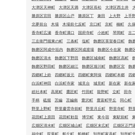
大津区天神町
大津区天満
大津区長松
大津区西土井
勝原区宮田
勝原区山戸
勝原区丁
兼田
上大野
上手
北夢前台
木場
木場前七反町
京口町
京町
楠町
久
香寺町広瀬
香寺町溝口
国府寺町
小姓町
琴岡町
古
三左衛門堀東の町
三条町
塩町
飾磨区英賀春日町
飾
飾磨区阿成中垣内
飾磨区阿成渡場
飾磨区今在家
飾磨
飾磨区清水
飾磨区下野田
飾磨区城南町
飾磨区高町
飾磨区野田町
飾磨区細江
飾磨区堀川町
飾磨区宮
飾
四郷町上鈴
四郷町坂元
四郷町東阿保
四郷町本郷
四
白浜町神田
白浜町寺家
城見台
城見町
新在家
新在
総社本町
高尾町
鷹匠町
竹田町
龍野町
立町
田寺
手柄
砥堀
苫編
苫編南
豊沢町
豊富町甲丘
同心町
野里上野町
野里慶雲寺前町
野里月丘町
野里寺町
野
花田町上原田
花田町勅旨
博労町
東今宿
東駅前町
広畑区清水町
広畑区城山町
広畑区末広町
広畑区正門
福中町
双葉町
船丘町
船橋町
別所町家具町
別所町