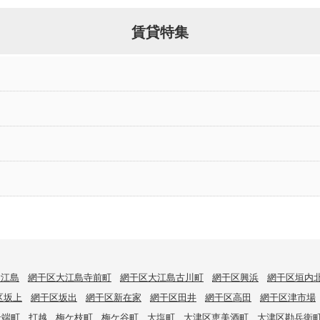
賃貸特集
大江島
網干区大江島寺前町
網干区大江島古川町
網干区興浜
網干区垣内
区坂上
網干区坂出
網干区新在家
網干区田井
網干区高田
網干区津市場
岩端町
打越
梅ケ枝町
梅ケ谷町
大塩町
大津区恵美酒町
大津区勘兵衛